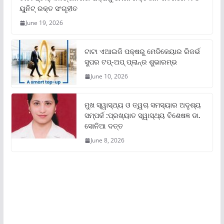
ୟୁନିଟ୍‌ ରକ୍ତ ସଂଗୃହୀତ
June 19, 2026
ଟାଟା ଏଆଇଜି ପକ୍ଷରୁ ମେଡିକେୟାର ରିଜର୍ଭ
ସୁପର ଟପ୍‌-ଅପ୍ ପ୍ଲାନ୍‌ର ଶୁଭାରମ୍ଭ
June 10, 2026
ମୁଖ ସ୍ୱାସ୍ଥ୍ୟ ଓ ତ୍ୱଚା ସମସ୍ୟାର ଅଦୃଶ୍ୟ
ସମ୍ପର୍କ :ପ୍ରଖ୍ୟାତ ସ୍ୱାସ୍ଥ୍ୟ ବିଶେଷଜ୍ଞ ଡା.
ସୋନିଆ ଦତ୍ତ
June 8, 2026