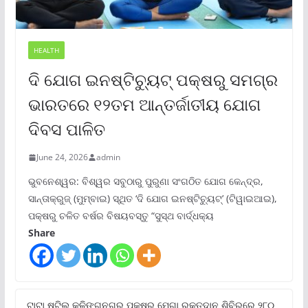
HEALTH
ଦି ଯୋଗ ଇନଷ୍ଟିଚ୍ୟୁଟ୍ ପକ୍ଷରୁ ସମଗ୍ର
ଭାରତରେ ୧୨ତମ ଆନ୍ତର୍ଜାତୀୟ ଯୋଗ
ଦିବସ ପାଳିତ
June 24, 2026
admin
ଭୁବନେଶ୍ୱର: ବିଶ୍ୱର ସବୁଠାରୁ ପୁରୁଣା ସଂଗଠିତ ଯୋଗ କେନ୍ଦ୍ର,
ସାନ୍ତାକ୍ରୁଜ୍ (ମୁମ୍ବାଇ) ସ୍ଥିତ ‘ଦି ଯୋଗ ଇନଷ୍ଟିଚ୍ୟୁଟ୍‌’ (ଟିୱାଇଆଇ),
ପକ୍ଷରୁ ଚଳିତ ବର୍ଷର ବିଷୟବସ୍ତୁ “ସୁସ୍ଥ ବାର୍ଦ୍ଧକ୍ୟ
Share
ଟାଟା ଷ୍ଟିଲ୍‌ କଳିଙ୍ଗନଗର ପକ୍ଷରୁ ମେଗା ରକ୍ତଦାନ ଶିବିରରେ ୨୮୦