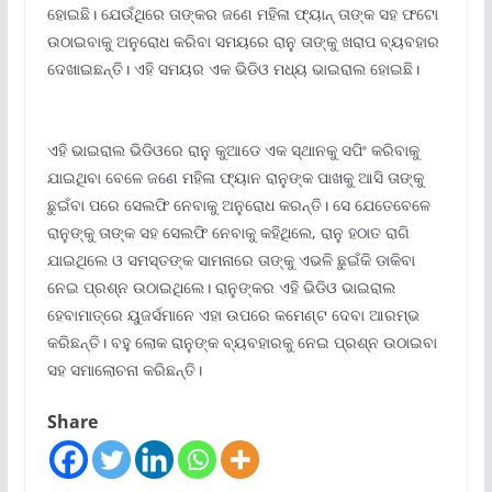
ହୋଇଛି। ଯେଉଁଥିରେ ତାଙ୍କର ଜଣେ ମହିଳା ଫ୍ୟାନ୍ ତାଙ୍କ ସହ ଫଟୋ
ଉଠାଇବାକୁ ଅନୁରୋଧ କରିବା ସମୟରେ ରାନୁ ତାଙ୍କୁ ଖରାପ ବ୍ୟବହାର
ଦେଖାଇଛନ୍ତି। ଏହି ସମୟର ଏକ ଭିଡିଓ ମଧ୍ୟ ଭାଇରାଲ ହୋଇଛି।
ଏହି ଭାଇରାଲ ଭିଡିଓରେ ରାନୁ କୁଆଡେ ଏକ ସ୍ଥାନକୁ ସପିଂ କରିବାକୁ
ଯାଇଥିବା ବେଳେ ଜଣେ ମହିଳା ଫ୍ୟାନ ରାନୁଙ୍କ ପାଖକୁ ଆସି ତାଙ୍କୁ
ଛୁଇଁବା ପରେ ସେଲଫି ନେବାକୁ ଅନୁରୋଧ କରନ୍ତି। ସେ ଯେତେବେଳେ
ରାନୁଙ୍କୁ ତାଙ୍କ ସହ ସେଲଫି ନେବାକୁ କହିଥିଲେ, ରାନୁ ହଠାତ ରାଗି
ଯାଇଥିଲେ ଓ ସମସ୍ତଙ୍କ ସାମନାରେ ତାଙ୍କୁ ଏଭଳି ଛୁଇଁକି ଡାକିବା
ନେଇ ପ୍ରଶ୍ନ ଉଠାଇଥିଲେ। ରାନୁଙ୍କର ଏହି ଭିଡିଓ ଭାଇରାଲ
ହେବାମାତ୍ରେ ୟୁଜର୍ସମାନେ ଏହା ଉପରେ କମେଣ୍ଟ ଦେବା ଆରମ୍ଭ
କରିଛନ୍ତି। ବହୁ ଲୋକ ରାନୁଙ୍କ ବ୍ୟବହାରକୁ ନେଇ ପ୍ରଶ୍ନ ଉଠାଇବା
ସହ ସମାଲୋଚନା କରିଛନ୍ତି।
Share