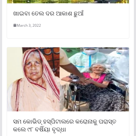
ଖାଇବା ତେଲ ଦର ଆକାଶ ଛୁଆଁ
March 3, 2022
ସମ କୋଭିଡ୍ ହସ୍ପିଟାଲରେ କରୋନାକୁ ପରାସ୍ତ
କଲେ ୯୮ ବର୍ଷିୟା ବୃଦ୍ଧା