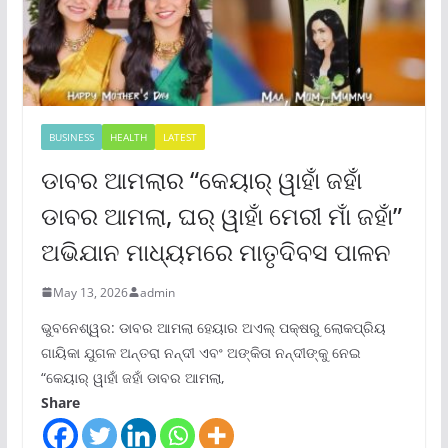
BUSINESS
HEALTH
LATEST
ଡାବର ଆମଲାର “କେୟାର୍ ୱାହାଁ ଜହାଁ
ଡାବର ଆମଲା, ଘର୍ ୱାହାଁ ମେରୀ ମାଁ ଜହାଁ”
ଅଭିଯାନ ମାଧ୍ୟମରେ ମାତୃଦିବସ ପାଳନ
May 13, 2026
admin
ଭୁବନେଶ୍ୱର: ଡାବର ଆମଲା ହେୟାର ଅଏଲ୍ ପକ୍ଷରୁ ଲୋକପ୍ରିୟ
ଗାୟିକା ଯୁଗଳ ଅନ୍ତରା ନନ୍ଦୀ ଏବଂ ଅଙ୍କିତା ନନ୍ଦୀଙ୍କୁ ନେଇ
“କେୟାର୍ ୱାହାଁ ଜହାଁ ଡାବର ଆମଲା,
Share