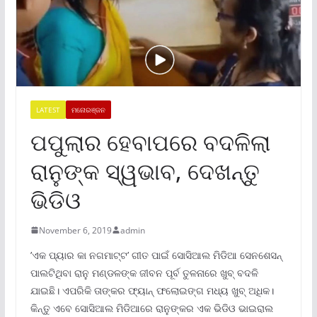
LATEST
ମନୋରଞ୍ଜନ
ପପୁଲାର ହେବାପରେ ବଦଳିଲା
ରାନୁଙ୍କ ସ୍ୱଭାବ, ଦେଖନ୍ତୁ
ଭିଡିଓ
November 6, 2019
admin
’ଏକ ପ୍ୟାର କା ନଗମାଟ୍ଟ’ ଗୀତ ପାଇଁ ସୋସିଆଲ ମିଡିଆ ସେନଶେସନ୍
ପାଲଟିଥିବା ରାନୁ ମଣ୍ଡଳଙ୍କ ଜୀବନ ପୂର୍ବ ତୁଳନାରେ ଖୁବ୍ ବଦଳି
ଯାଇଛି। ଏପରିକି ତାଙ୍କର ଫ୍ୟାନ୍ ଫଲୋଇଙ୍ଗ ମଧ୍ୟ ଖୁବ୍ ଅଧିକ।
କିନ୍ତୁ ଏବେ ସୋସିଆଲ ମିଡିଆରେ ରାନୁଙ୍କର ଏକ ଭିଡିଓ ଭାଇରାଲ