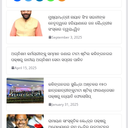
ମୁଖ୍ୟମନ୍ତ୍ରୀ ନାୟାବ ସିଂହ ସଇନୀଙ୍କ
ନେତୃତ୍ୱରେ ହରିୟାଣାରେ ଜନ କୈନ୍ଦ୍ରୀକ
ସଂସ୍କାର ତ୍ୱରାନ୍ୱିତ
September 3, 2025
ଅଗ୍ନିଶମ କର୍ମଚାରୀଙ୍କୁ ସମ୍ମାନ ଜଣାଇ ଟାଟା ଷ୍ଟିଲ କଳିଙ୍ଗନଗର
ପକ୍ଷରୁ ଜାତୀୟ ଅଗ୍ନିଶମ ସେବା ସପ୍ତାହ ପାଳିତ
April 15, 2025
କଳିଙ୍ଗନଗର ସୁକିନ୍ଦା ଅଞ୍ଚଳର ୧୫୦
ଛାତ୍ରଛାତ୍ରୀଙ୍କୁଟାଟା ଷ୍ଟିଲ୍ ଫାଉଣ୍ଡେସନ
ପକ୍ଷରୁ ଜ୍ୟୋତି ଫେଲୋସିପ୍‌
January 31, 2025
ରାମାୟଣ ସାଂସ୍କୃତିକ କେନ୍ଦ୍ର ପକ୍ଷରୁ
ଅଯୋଧ୍ୟାରେ ରାମ ମନ୍ଦିର ଉଦଘାଟନର