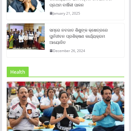
ପ୍ରଥମ ବାର୍ଷିକୀ ପାଳନ
January 21, 2025
ସମ୍‌ରେ ନବଜାତ ଶିଶୁଙ୍କ କ୍ଷେତ୍ରରେ
ପୁର୍ନଜୀବନ ପ୍ରଶିକ୍ଷଣ କାର୍ଯ୍ୟକ୍ରମ
ଆୟୋଜିତ
December 26, 2024
Health