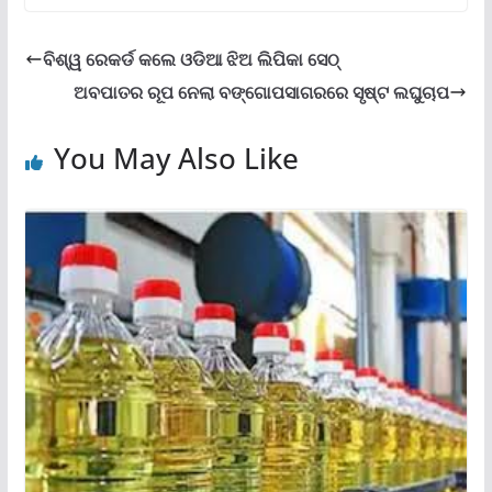
ବିଶ୍ୱ ରେକର୍ଡ କଲେ ଓଡିଆ ଝିଅ ଲିପିକା ସେଠ୍
ଅବପାତର ରୂପ ନେଲା ବଙ୍ଗୋପସାଗରରେ ସୃଷ୍ଟ ଲଘୁଚାପ
You May Also Like