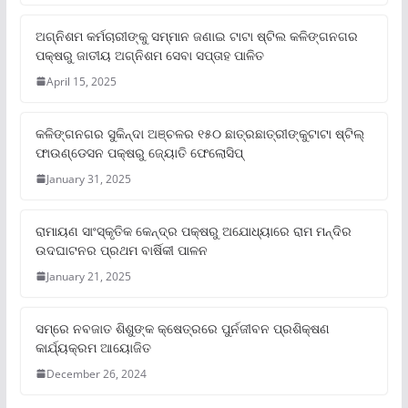
ଅଗ୍ନିଶମ କର୍ମଚାରୀଙ୍କୁ ସମ୍ମାନ ଜଣାଇ ଟାଟା ଷ୍ଟିଲ କଳିଙ୍ଗନଗର
ପକ୍ଷରୁ ଜାତୀୟ ଅଗ୍ନିଶମ ସେବା ସପ୍ତାହ ପାଳିତ
April 15, 2025
କଳିଙ୍ଗନଗର ସୁକିନ୍ଦା ଅଞ୍ଚଳର ୧୫୦ ଛାତ୍ରଛାତ୍ରୀଙ୍କୁଟାଟା ଷ୍ଟିଲ୍
ଫାଉଣ୍ଡେସନ ପକ୍ଷରୁ ଜ୍ୟୋତି ଫେଲୋସିପ୍‌
January 31, 2025
ରାମାୟଣ ସାଂସ୍କୃତିକ କେନ୍ଦ୍ର ପକ୍ଷରୁ ଅଯୋଧ୍ୟାରେ ରାମ ମନ୍ଦିର
ଉଦଘାଟନର ପ୍ରଥମ ବାର୍ଷିକୀ ପାଳନ
January 21, 2025
ସମ୍‌ରେ ନବଜାତ ଶିଶୁଙ୍କ କ୍ଷେତ୍ରରେ ପୁର୍ନଜୀବନ ପ୍ରଶିକ୍ଷଣ
କାର୍ଯ୍ୟକ୍ରମ ଆୟୋଜିତ
December 26, 2024