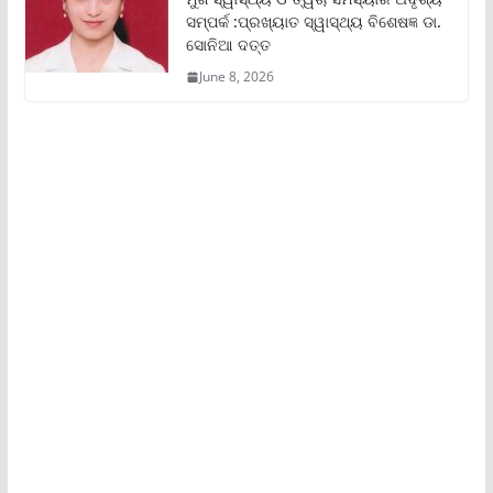
ସମ୍ପର୍କ :ପ୍ରଖ୍ୟାତ ସ୍ୱାସ୍ଥ୍ୟ ବିଶେଷଜ୍ଞ ଡା.
ସୋନିଆ ଦତ୍ତ
June 8, 2026