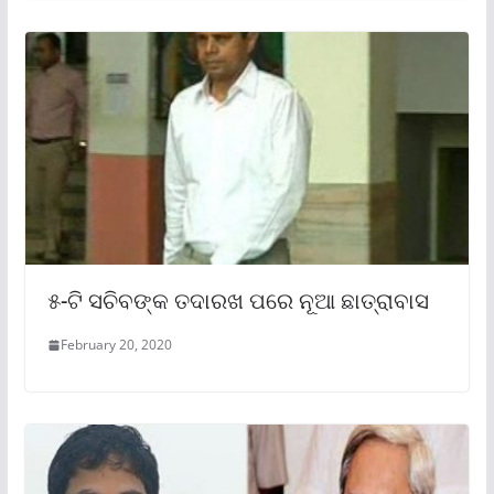
୫-ଟି ସଚିବଙ୍କ ତଦାରଖ ପରେ ନୂଆ ଛାତ୍ରାବାସ
February 20, 2020