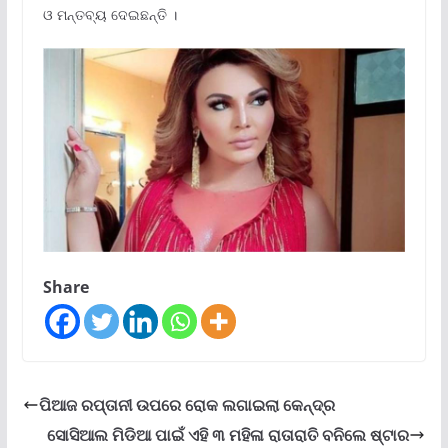
ଓ ମନ୍ତବ୍ୟ ଦେଇଛନ୍ତି ।
Share
ପିଆଜ ରପ୍ତାନୀ ଉପରେ ରୋକ ଲଗାଇଲା କେନ୍ଦ୍ର
ସୋସିଆଲ ମିଡିଆ ପାଇଁ ଏହି ୩ ମହିଳା ରାତାରାତି ବନିଲେ ଷ୍ଟାର