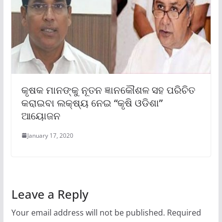
କୃଷକ ମାନଙ୍କୁ ନୂତନ ଜ୍ଞାନକୌଶଳ ସହ ପରିଚିତ
କରାଇବା ଲକ୍ଷ୍ୟ ନେଇ “କୃଷି ଓଡିଶା”
ଆୟୋଜନ
January 17, 2020
Leave a Reply
Your email address will not be published.
Required