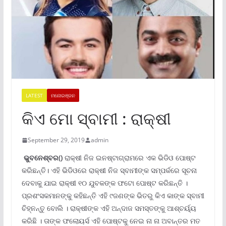
LATEST
ମନୋରଞ୍ଜନ
କିଏ ମୋ ସ୍ବାମୀ : ରାକ୍ଷୀ
September 29, 2019
admin
ଭୁବନେଶ୍ବର()
ରାକ୍ଷୀ ନିଜ ଇନଷ୍ଟାଗ୍ରାମରେ ଏକ ଭିଡିଓ ପୋଷ୍ଟ
କରିଛନ୍ତି। ଏହି ଭିଡିଓରେ ରାକ୍ଷୀ ନିଜ ସ୍ବାମୀଙ୍କ ସମ୍ପର୍କରେ ସୂଚନା
ଦେବାକୁ ଯାଇ ରାକ୍ଷୀ ୧୦ ଯୁବକଙ୍କ ଫଟୋ ପୋଷ୍ଟ କରିଛନ୍ତି ।
ପ୍ରଶଂସକମାନଙ୍କୁ କହିଛନ୍ତି ଏହି ୯ଜଣଙ୍କ ଭିତରୁ କିଏ କାଙ୍କ ସ୍ବାମୀ
ଚିହ୍ନନ୍ତୁ ବୋଲି । ରାକ୍ଷୀଙ୍କ ଏହି ଅନ୍ଦାଜ ସମସ୍ତଙ୍କୁ ଆଶ୍ଚର୍ୟ୍ୟ
କରିଛି । ତାଙ୍କ ଫଲୋୟର୍ସ ଏହି ପୋଷ୍ଟକୁ ନେଇ ନା ନା ଅବାନ୍ତର ମତ