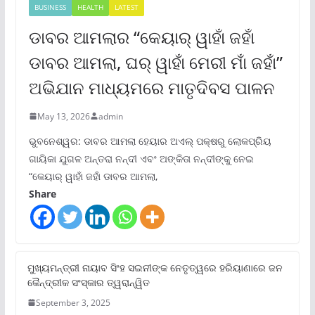
BUSINESS
HEALTH
LATEST
ଡାବର ଆମଲାର “କେୟାର୍ ୱାହାଁ ଜହାଁ
ଡାବର ଆମଲା, ଘର୍ ୱାହାଁ ମେରୀ ମାଁ ଜହାଁ”
ଅଭିଯାନ ମାଧ୍ୟମରେ ମାତୃଦିବସ ପାଳନ
May 13, 2026
admin
ଭୁବନେଶ୍ୱର: ଡାବର ଆମଲା ହେୟାର ଅଏଲ୍ ପକ୍ଷରୁ ଲୋକପ୍ରିୟ
ଗାୟିକା ଯୁଗଳ ଅନ୍ତରା ନନ୍ଦୀ ଏବଂ ଅଙ୍କିତା ନନ୍ଦୀଙ୍କୁ ନେଇ
“କେୟାର୍ ୱାହାଁ ଜହାଁ ଡାବର ଆମଲା,
Share
ମୁଖ୍ୟମନ୍ତ୍ରୀ ନାୟାବ ସିଂହ ସଇନୀଙ୍କ ନେତୃତ୍ୱରେ ହରିୟାଣାରେ ଜନ
କୈନ୍ଦ୍ରୀକ ସଂସ୍କାର ତ୍ୱରାନ୍ୱିତ
September 3, 2025