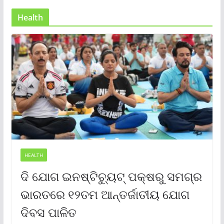
Health
HEALTH
ଦି ଯୋଗ ଇନଷ୍ଟିଚ୍ୟୁଟ୍ ପକ୍ଷରୁ ସମଗ୍ର
ଭାରତରେ ୧୨ତମ ଆନ୍ତର୍ଜାତୀୟ ଯୋଗ
ଦିବସ ପାଳିତ