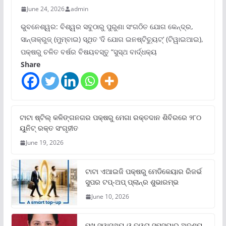
June 24, 2026
admin
ଭୁବନେଶ୍ୱର: ବିଶ୍ୱର ସବୁଠାରୁ ପୁରୁଣା ସଂଗଠିତ ଯୋଗ କେନ୍ଦ୍ର,
ସାନ୍ତାକ୍ରୁଜ୍ (ମୁମ୍ବାଇ) ସ୍ଥିତ ‘ଦି ଯୋଗ ଇନଷ୍ଟିଚ୍ୟୁଟ୍‌’ (ଟିୱାଇଆଇ),
ପକ୍ଷରୁ ଚଳିତ ବର୍ଷର ବିଷୟବସ୍ତୁ “ସୁସ୍ଥ ବାର୍ଦ୍ଧକ୍ୟ
Share
ଟାଟା ଷ୍ଟିଲ୍‌ କଳିଙ୍ଗନଗର ପକ୍ଷରୁ ମେଗା ରକ୍ତଦାନ ଶିବିରରେ ୨୮୦
ୟୁନିଟ୍‌ ରକ୍ତ ସଂଗୃହୀତ
June 19, 2026
ଟାଟା ଏଆଇଜି ପକ୍ଷରୁ ମେଡିକେୟାର ରିଜର୍ଭ
ସୁପର ଟପ୍‌-ଅପ୍ ପ୍ଲାନ୍‌ର ଶୁଭାରମ୍ଭ
June 10, 2026
ମୁଖ ସ୍ୱାସ୍ଥ୍ୟ ଓ ତ୍ୱଚା ସମସ୍ୟାର ଅଦୃଶ୍ୟ