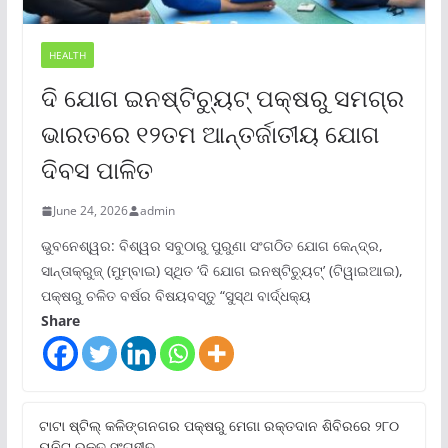
HEALTH
ଦି ଯୋଗ ଇନଷ୍ଟିଚ୍ୟୁଟ୍ ପକ୍ଷରୁ ସମଗ୍ର
ଭାରତରେ ୧୨ତମ ଆନ୍ତର୍ଜାତୀୟ ଯୋଗ
ଦିବସ ପାଳିତ
June 24, 2026
admin
ଭୁବନେଶ୍ୱର: ବିଶ୍ୱର ସବୁଠାରୁ ପୁରୁଣା ସଂଗଠିତ ଯୋଗ କେନ୍ଦ୍ର,
ସାନ୍ତାକ୍ରୁଜ୍ (ମୁମ୍ବାଇ) ସ୍ଥିତ ‘ଦି ଯୋଗ ଇନଷ୍ଟିଚ୍ୟୁଟ୍‌’ (ଟିୱାଇଆଇ),
ପକ୍ଷରୁ ଚଳିତ ବର୍ଷର ବିଷୟବସ୍ତୁ “ସୁସ୍ଥ ବାର୍ଦ୍ଧକ୍ୟ
Share
ଟାଟା ଷ୍ଟିଲ୍‌ କଳିଙ୍ଗନଗର ପକ୍ଷରୁ ମେଗା ରକ୍ତଦାନ ଶିବିରରେ ୨୮୦
ୟୁନିଟ୍‌ ରକ୍ତ ସଂଗୃହୀତ