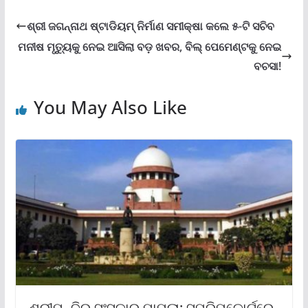
ଶ୍ରୀ ଜଗନ୍ନାଥ ଷ୍ଟାଡିୟମ୍ ନିର୍ମାଣ ସମୀକ୍ଷା କଲେ ୫-ଟି ସଚିବ
ମନୀଷ ମୃତ୍ୟୁକୁ ନେଇ ଆସିଲା ବଡ଼ ଖବର, ବିଲ୍ ପେମେଣ୍ଟକୁ ନେଇ
ବଚସା!
You May Also Like
ଶ୍ରୀମନ୍ଦିର ସଂସ୍କାର ମାମଲା: ସୁପ୍ରିମକୋର୍ଟରେ