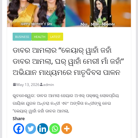
BUSINESS
HEALTH
LATEST
ଡାବର ଆମଲାର “କେୟାର୍ ୱାହାଁ ଜହାଁ
ଡାବର ଆମଲା, ଘର୍ ୱାହାଁ ମେରୀ ମାଁ ଜହାଁ”
ଅଭିଯାନ ମାଧ୍ୟମରେ ମାତୃଦିବସ ପାଳନ
May 13, 2026
admin
ଭୁବନେଶ୍ୱର: ଡାବର ଆମଲା ହେୟାର ଅଏଲ୍ ପକ୍ଷରୁ ଲୋକପ୍ରିୟ
ଗାୟିକା ଯୁଗଳ ଅନ୍ତରା ନନ୍ଦୀ ଏବଂ ଅଙ୍କିତା ନନ୍ଦୀଙ୍କୁ ନେଇ
“କେୟାର୍ ୱାହାଁ ଜହାଁ ଡାବର ଆମଲା,
Share