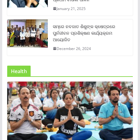
January 21, 2025
ସମ୍‌ରେ ନବଜାତ ଶିଶୁଙ୍କ କ୍ଷେତ୍ରରେ
ପୁର୍ନଜୀବନ ପ୍ରଶିକ୍ଷଣ କାର୍ଯ୍ୟକ୍ରମ
ଆୟୋଜିତ
December 26, 2024
Health