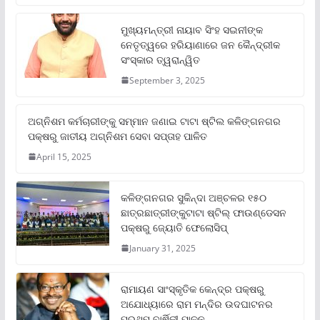
ମୁଖ୍ୟମନ୍ତ୍ରୀ ନାୟାବ ସିଂହ ସଇନୀଙ୍କ
ନେତୃତ୍ୱରେ ହରିୟାଣାରେ ଜନ କୈନ୍ଦ୍ରୀକ
ସଂସ୍କାର ତ୍ୱରାନ୍ୱିତ
September 3, 2025
ଅଗ୍ନିଶମ କର୍ମଚାରୀଙ୍କୁ ସମ୍ମାନ ଜଣାଇ ଟାଟା ଷ୍ଟିଲ କଳିଙ୍ଗନଗର
ପକ୍ଷରୁ ଜାତୀୟ ଅଗ୍ନିଶମ ସେବା ସପ୍ତାହ ପାଳିତ
April 15, 2025
କଳିଙ୍ଗନଗର ସୁକିନ୍ଦା ଅଞ୍ଚଳର ୧୫୦
ଛାତ୍ରଛାତ୍ରୀଙ୍କୁଟାଟା ଷ୍ଟିଲ୍ ଫାଉଣ୍ଡେସନ
ପକ୍ଷରୁ ଜ୍ୟୋତି ଫେଲୋସିପ୍‌
January 31, 2025
ରାମାୟଣ ସାଂସ୍କୃତିକ କେନ୍ଦ୍ର ପକ୍ଷରୁ
ଅଯୋଧ୍ୟାରେ ରାମ ମନ୍ଦିର ଉଦଘାଟନର
ପ୍ରଥମ ବାର୍ଷିକୀ ପାଳନ