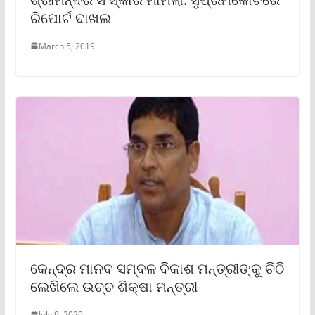
ରିପୋର୍ଟ ଦାଖଲ
March 5, 2019
କେନ୍ଦ୍ର ମାନବ ସମ୍ବଳ ବିକାଶ ମନ୍ତ୍ରୀଙ୍କୁ ଚିଠି
ଲେଖିଲେ ଉଚ୍ଚ ଶିକ୍ଷା ମନ୍ତ୍ରୀ
July 9, 2020