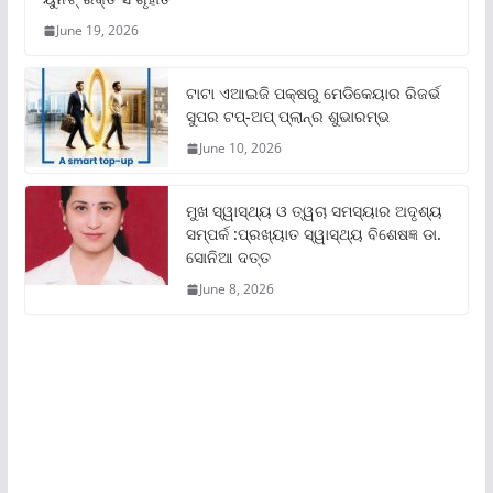
June 19, 2026
ଟାଟା ଏଆଇଜି ପକ୍ଷରୁ ମେଡିକେୟାର ରିଜର୍ଭ
ସୁପର ଟପ୍‌-ଅପ୍ ପ୍ଲାନ୍‌ର ଶୁଭାରମ୍ଭ
June 10, 2026
ମୁଖ ସ୍ୱାସ୍ଥ୍ୟ ଓ ତ୍ୱଚା ସମସ୍ୟାର ଅଦୃଶ୍ୟ
ସମ୍ପର୍କ :ପ୍ରଖ୍ୟାତ ସ୍ୱାସ୍ଥ୍ୟ ବିଶେଷଜ୍ଞ ଡା.
ସୋନିଆ ଦତ୍ତ
June 8, 2026