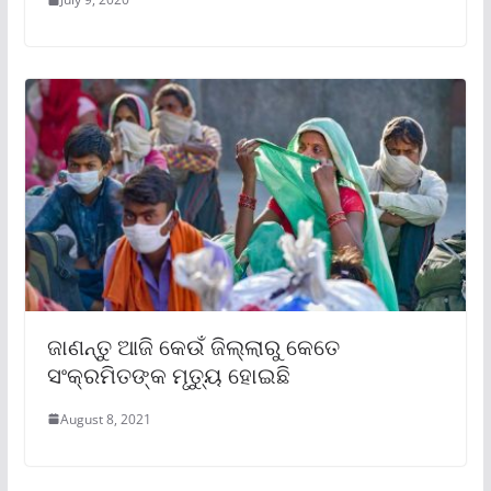
ଜାଣନ୍ତୁ ଆଜି କେଉଁ ଜିଲ୍ଲାରୁ କେତେ
ସଂକ୍ରମିତଙ୍କ ମୃତ୍ୟୁ ହୋଇଛି
August 8, 2021