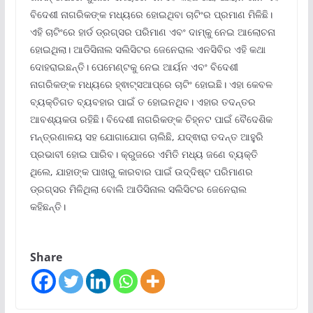
ବିଦେଶୀ ନାଗରିକଙ୍କ ମଧ୍ୟରେ ହୋଇଥିବା ଚାଟିଂର ପ୍ରମାଣ ମିଳିଛି।
ଏହି ଚାଟିଂରେ ହାର୍ଡ ଡ୍ରଗ୍ସର ପରିମାଣ ଏବଂ ଦାମ୍କୁ ନେଇ ଆଲୋଚନା
ହୋଇଥିଲା। ଆଡିସିନାଲ ସଲିସିଟର ଜେନେରାଲ ଏନସିବିର ଏହି କଥା
ଦୋହରାଇଛନ୍ତି। ପେମେଣ୍ଟକୁ ନେଇ ଆର୍ୟନ ଏବଂ ବିଦେଶୀ
ନାଗରିକଙ୍କ ମଧ୍ୟରେ ହ୍ଵାଟ୍ସଆପ୍ରେ ଚାଟିଂ ହୋଇଛି। ଏହା କେବଳ
ବ୍ୟକ୍ତିଗତ ବ୍ୟବହାର ପାଇଁ ତ ହୋଇନଥିବ। ଏହାର ତଦନ୍ତର
ଆବଶ୍ୟକତା ରହିଛି। ବିଦେଶୀ ନାଗରିକଙ୍କ ଚିହ୍ନଟ ପାଇଁ ବୈଦେଶିକ
ମନ୍ତ୍ରଣାଳୟ ସହ ଯୋଗାଯୋଗ ଚାଲିଛି, ଯଦ୍ଵାରା ତଦନ୍ତ ଆହୁରି
ପ୍ରଭାବୀ ହୋଇ ପାରିବ। କ୍ରୁଜରେ ଏମିତି ମଧ୍ୟ ଜଣେ ବ୍ୟକ୍ତି
ଥିଲେ, ଯାହାଙ୍କ ପାଖରୁ କାରବାର ପାଇଁ ଉଦ୍ଦିଷ୍ଟ ପରିମାଣର
ଡ୍ରଗ୍ସର ମିଳିଥିଲା ବୋଲି ଆଡିସିନାଲ ସଲିସିଟର ଜେନେରାଲ
କହିଛନ୍ତି।
Share