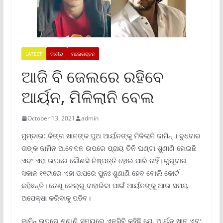
LATEST
ଜାତୀୟ
ମନୋରଞ୍ଜନ
ଆଜି ବି ଜେଲରେ ରହିବେ
ଆର୍ୟନ, ମିଳିଲାନି ବେଲ
October 13, 2021
admin
ମୁମ୍ବାଇ: କିଙ୍ଗ ଖାନଙ୍କ ପୁଅ ଆର୍ୟନଙ୍କୁ ମିଳିଲାନି ଜାମିନ୍ । ବୁଧବାର
ତାଙ୍କ ଜାମିନ ଆବେଦନ ଉପରେ ପ୍ରାୟ ତିନି ଘଣ୍ଟା ଶୁଣାଣି ହୋଇଛି
ଏବଂ ଏହା ଉପରେ କୌଣସି ନିଷ୍ପତ୍ତି ହୋଇ ପାରି ନାହିଁ। ଗୁରୁବାର
ସକାଳ ୧୧ଟାରେ ଏହା ଉପରେ ପୁନଃ ଶୁଣାଣି ହେବ ବୋଲି କୋର୍ଟ
କହିଛନ୍ତି। ତେଣୁ ଜେଲ୍ରୁ ବାହାରିବା ପାଇଁ ଆର୍ୟନଙ୍କୁ ଆଉ ସମୟ
ଅପେକ୍ଷା କରିବାକୁ ପଡିବ।
ଜାମିନ୍ ଉପରେ ଶୁଣାଣି ସମୟରେ ଏନସିବି କହିଛି ଯେ, ଆର୍ୟନ ଖାନ ଏବଂ