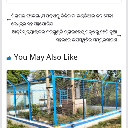
ପିରାମଳ ଫାଇନାନ୍ସ ପକ୍ଷରୁ ଡିଜିଟାଲ ଇଣ୍ଡିଆର ଜନ ସେବା
କେନ୍ଦ୍ର ସହ ସହଯୋଗିତା
ଆକ୍ସିସ୍ ବ୍ୟାଙ୍କର ବରଗୁଣ୍ଡି ପ୍ରାଇଭେଟ୍ ପକ୍ଷରୁ ୧୫ଟି ନୂଆ
ସହରରେ ଉପସ୍ଥିତିର ସମ୍ପ୍ରସାରଣ
You May Also Like