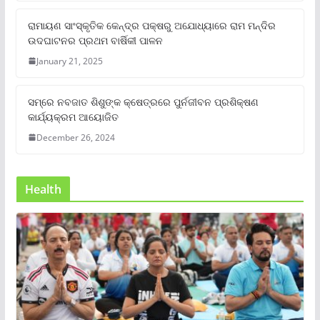
ରାମାୟଣ ସାଂସ୍କୃତିକ କେନ୍ଦ୍ର ପକ୍ଷରୁ ଅଯୋଧ୍ୟାରେ ରାମ ମନ୍ଦିର
ଉଦଘାଟନର ପ୍ରଥମ ବାର୍ଷିକୀ ପାଳନ
January 21, 2025
ସମ୍‌ରେ ନବଜାତ ଶିଶୁଙ୍କ କ୍ଷେତ୍ରରେ ପୁର୍ନଜୀବନ ପ୍ରଶିକ୍ଷଣ
କାର୍ଯ୍ୟକ୍ରମ ଆୟୋଜିତ
December 26, 2024
Health