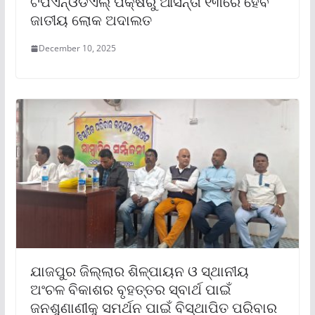
ଟିପିଏନ୍ଓଡିଏଲ୍ ପକ୍ଷରୁ ଆସନ୍ତା ୧୩ରେ ହେବ
ଜାତୀୟ ଲୋକ ଅଦାଲତ
December 10, 2025
ଯାଜପୁର ଜିଲ୍ଲାର ଶିଳ୍ପାୟନ ଓ ସ୍ଥାନୀୟ
ଅଂଚଳ ବିକାଶର ବୃହତ୍ତର ସ୍ବାର୍ଥ ପାଇଁ
ଜନଶୁଣାଣୀକୁ ସମର୍ଥନ ପାଇଁ ବିସ୍ଥାପିତ ପରିବାର