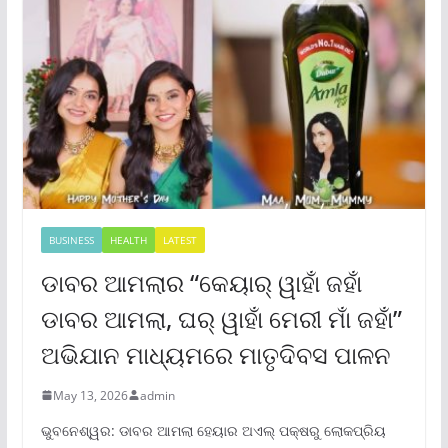
BUSINESS
HEALTH
LATEST
ଡାବର ଆମଲାର “କେୟାର୍ ୱାହାଁ ଜହାଁ
ଡାବର ଆମଲା, ଘର୍ ୱାହାଁ ମେରୀ ମାଁ ଜହାଁ”
ଅଭିଯାନ ମାଧ୍ୟମରେ ମାତୃଦିବସ ପାଳନ
May 13, 2026
admin
ଭୁବନେଶ୍ୱର: ଡାବର ଆମଲା ହେୟାର ଅଏଲ୍ ପକ୍ଷରୁ ଲୋକପ୍ରିୟ