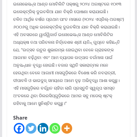
ଇନୋଭେସନ୍ସ ଆଣ୍ଡ ମୋବିଲିଟି ପକ୍ଷରୁ ୨୦୨୪ ଅଗଷ୍ଟରେ ୧୦୧୩
ଇଲେକ୍ଟ୍ରିକ୍ ଦୁଇଚକିଆ ଯାନ ବିକ୍ରି ଘୋଷଣା କରାଯାଇଛି।
ଚଳିତ ଆର୍ଥିକ ବର୍ଷର ପ୍ରଥମ ପାଂଚ ମାସରେ (୨୦୨୪ ଏପ୍ରିଲ୍‌-ଅଗଷ୍ଟ)
୬୦୦୬ରୁ ଅଧିକ ଇଲେକ୍ଟ୍ରିକ୍ ଦୁଇଚକିଆ ଯାନ ବିକ୍ରି କରାଯାଇଛି।
ଏହି ଅବସରରେ ୱାର୍ଡୱିଜାର୍ଡ ଇନୋଭେସନ୍ସ ଆଣ୍ଡ ମୋବିଲିଟିର
ଅଧ୍ୟକ୍ଷ ତଥା ପରିଚଳନା ନିର୍ଦ୍ଦେଶକ ଶ୍ରୀ ୟତିନ୍ ଗୁପ୍ତେ କହିଛନ୍ତି
ଯେ, “ଉତ୍ସବ ଋତୁର ଶୁଭାରମ୍ଭ ହୋଇଥିବା ବେଳେ ଗ୍ରାହକଙ୍କ
ଆଗମନ ବଢ଼ିଥିବା ଏବଂ ଆମ ବ୍ୟାପକ ଉତ୍ପାଦ ବର୍ଗମାଳା ପାଇଁ
ଅନୁସନ୍ଧାନ ବୃଦ୍ଧି ହୋଇଛି। ବଜାର ସ୍ଥିତି ସକାରାତ୍ମକ ମନେ
ହେଉଥିବା ବେଳେ ଆଗାମୀ ମାସଗୁଡ଼ିକରେ ବିଶେଷ କରି ନବରାତ୍ରୀ,
ଦୀପାବଳି ଓ ଭାଇଦୁଜ୍ ସମୟରେ ଆମେ ଦୃଢ଼ ଅଭିବୃଦ୍ଧି ଆଶା କରୁଛୁ।
ଏହି ମାସଗୁଡ଼ିକର ବର୍ଦ୍ଧିତ ଚାହିଦା ଲାଗି ପ୍ରସ୍ତୁତି ସ୍ୱରୂପ ସମସ୍ତ
ଅଂଚଳରେ ଥିବା ଡିଲରସିପ୍‌ଗୁଡ଼ିକରେ ଆମର ସବୁ ମଡେଲ୍ ଷ୍ଟକ୍
ରହିବାକୁ ଆମେ ସୁନିଶ୍ଚିତ କରୁଛୁ।”
Share