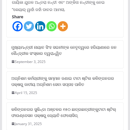
ଗାୟିକା ଯୁଗଳ ଅନ୍ତରା ନନ୍ଦୀ ଏବଂ ଅଙ୍କିତା ନନ୍ଦୀଙ୍କୁ ନେଇ
“କେୟାର୍ ୱାହାଁ ଜହାଁ ଡାବର ଆମଲା,
Share
ମୁଖ୍ୟମନ୍ତ୍ରୀ ନାୟାବ ସିଂହ ସଇନୀଙ୍କ ନେତୃତ୍ୱରେ ହରିୟାଣାରେ ଜନ
କୈନ୍ଦ୍ରୀକ ସଂସ୍କାର ତ୍ୱରାନ୍ୱିତ
September 3, 2025
ଅଗ୍ନିଶମ କର୍ମଚାରୀଙ୍କୁ ସମ୍ମାନ ଜଣାଇ ଟାଟା ଷ୍ଟିଲ କଳିଙ୍ଗନଗର
ପକ୍ଷରୁ ଜାତୀୟ ଅଗ୍ନିଶମ ସେବା ସପ୍ତାହ ପାଳିତ
April 15, 2025
କଳିଙ୍ଗନଗର ସୁକିନ୍ଦା ଅଞ୍ଚଳର ୧୫୦ ଛାତ୍ରଛାତ୍ରୀଙ୍କୁଟାଟା ଷ୍ଟିଲ୍
ଫାଉଣ୍ଡେସନ ପକ୍ଷରୁ ଜ୍ୟୋତି ଫେଲୋସିପ୍‌
January 31, 2025