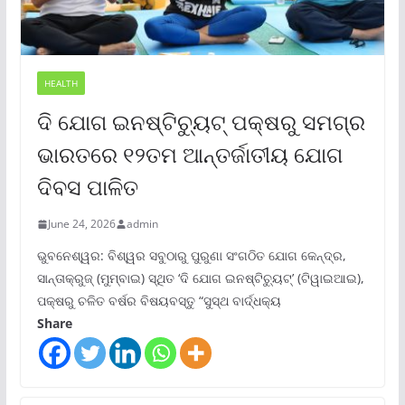
HEALTH
ଦି ଯୋଗ ଇନଷ୍ଟିଚ୍ୟୁଟ୍ ପକ୍ଷରୁ ସମଗ୍ର
ଭାରତରେ ୧୨ତମ ଆନ୍ତର୍ଜାତୀୟ ଯୋଗ
ଦିବସ ପାଳିତ
June 24, 2026
admin
ଭୁବନେଶ୍ୱର: ବିଶ୍ୱର ସବୁଠାରୁ ପୁରୁଣା ସଂଗଠିତ ଯୋଗ କେନ୍ଦ୍ର,
ସାନ୍ତାକ୍ରୁଜ୍ (ମୁମ୍ବାଇ) ସ୍ଥିତ ‘ଦି ଯୋଗ ଇନଷ୍ଟିଚ୍ୟୁଟ୍‌’ (ଟିୱାଇଆଇ),
ପକ୍ଷରୁ ଚଳିତ ବର୍ଷର ବିଷୟବସ୍ତୁ “ସୁସ୍ଥ ବାର୍ଦ୍ଧକ୍ୟ
Share