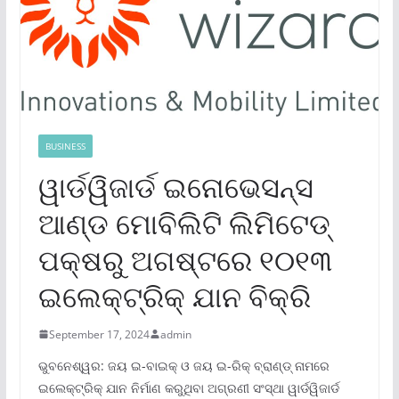
BUSINESS
ୱାର୍ଡୱିଜାର୍ଡ ଇନୋଭେସନ୍ସ
ଆଣ୍ଡ ମୋବିଲିଟି ଲିମିଟେଡ୍
ପକ୍ଷରୁ ଅଗଷ୍ଟରେ ୧୦୧୩
ଇଲେକ୍ଟ୍ରିକ୍ ଯାନ ବିକ୍ରି
September 17, 2024
admin
ଭୁବନେଶ୍ୱର: ଜୟ ଇ-ବାଇକ୍ ଓ ଜୟ ଇ-ରିକ୍ ବ୍ରାଣ୍ଡ୍ ନାମରେ
ଇଲେକ୍ଟ୍ରିକ୍ ଯାନ ନିର୍ମାଣ କରୁଥିବା ଅଗ୍ରଣୀ ସଂସ୍ଥା ୱାର୍ଡୱିଜାର୍ଡ