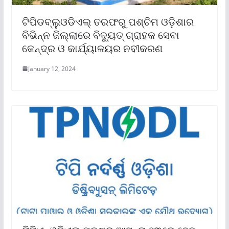
ଟିପିଡବ୍ଲୁଓଡିଏଲ୍ ତରଫରୁ ପଶ୍ଚିମ ଓଡ଼ିଶାର
ବିଭିନ୍ନ ଜିଲ୍ଲାରେ ବିଦ୍ୟୁତ୍ ଗ୍ରାହକ ସେବା
କେନ୍ଦ୍ର ଓ କାର୍ଯ୍ୟାଳୟର ନବୀକରଣ
January 12, 2024