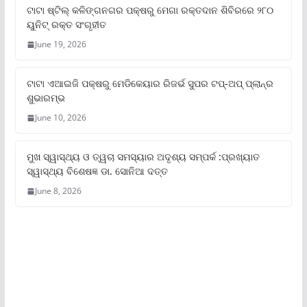
ଟାଟା ଷ୍ଟିଲ୍‌ କଳିଙ୍ଗନଗର ପକ୍ଷରୁ ମେଗା ରକ୍ତଦାନ ଶିବିରରେ ୨୮୦
ୟୁନିଟ୍‌ ରକ୍ତ ସଂଗୃହୀତ
June 19, 2026
ଟାଟା ଏଆଇଜି ପକ୍ଷରୁ ମେଡିକେୟାର ରିଜର୍ଭ ସୁପର ଟପ୍‌-ଅପ୍ ପ୍ଲାନ୍‌ର
ଶୁଭାରମ୍ଭ
June 10, 2026
ମୁଖ ସ୍ୱାସ୍ଥ୍ୟ ଓ ତ୍ୱଚା ସମସ୍ୟାର ଅଦୃଶ୍ୟ ସମ୍ପର୍କ :ପ୍ରଖ୍ୟାତ
ସ୍ୱାସ୍ଥ୍ୟ ବିଶେଷଜ୍ଞ ଡା. ସୋନିଆ ଦତ୍ତ
June 8, 2026