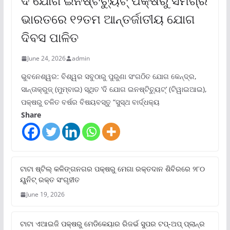
ଦି ଯୋଗ ଇନଷ୍ଟିଚ୍ୟୁଟ୍ ପକ୍ଷରୁ ସମଗ୍ର
ଭାରତରେ ୧୨ତମ ଆନ୍ତର୍ଜାତୀୟ ଯୋଗ
ଦିବସ ପାଳିତ
June 24, 2026
admin
ଭୁବନେଶ୍ୱର: ବିଶ୍ୱର ସବୁଠାରୁ ପୁରୁଣା ସଂଗଠିତ ଯୋଗ କେନ୍ଦ୍ର,
ସାନ୍ତାକ୍ରୁଜ୍ (ମୁମ୍ବାଇ) ସ୍ଥିତ ‘ଦି ଯୋଗ ଇନଷ୍ଟିଚ୍ୟୁଟ୍‌’ (ଟିୱାଇଆଇ),
ପକ୍ଷରୁ ଚଳିତ ବର୍ଷର ବିଷୟବସ୍ତୁ “ସୁସ୍ଥ ବାର୍ଦ୍ଧକ୍ୟ
Share
ଟାଟା ଷ୍ଟିଲ୍‌ କଳିଙ୍ଗନଗର ପକ୍ଷରୁ ମେଗା ରକ୍ତଦାନ ଶିବିରରେ ୨୮୦
ୟୁନିଟ୍‌ ରକ୍ତ ସଂଗୃହୀତ
June 19, 2026
ଟାଟା ଏଆଇଜି ପକ୍ଷରୁ ମେଡିକେୟାର ରିଜର୍ଭ ସୁପର ଟପ୍‌-ଅପ୍ ପ୍ଲାନ୍‌ର