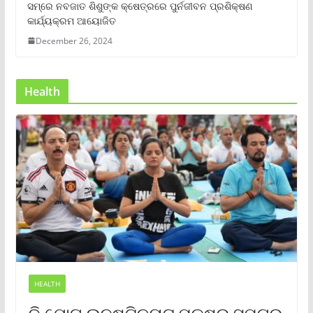
ସମ୍‌ରେ ନବଜାତ ଶିଶୁଙ୍କ କ୍ଷେତ୍ରରେ ପୁର୍ନଜୀବନ ପ୍ରଶିକ୍ଷଣ
କାର୍ଯ୍ୟକ୍ରମ ଆୟୋଜିତ
December 26, 2024
Health
HEALTH