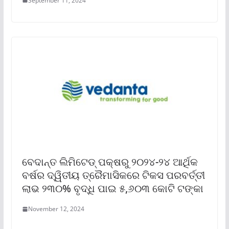
September 11, 2024
ବେଦାନ୍ତ ଲିମିଟେଡ୍ ପକ୍ଷରୁ ୨୦୨୪-୨୪ ଆର୍ଥିକ
ବର୍ଷର ଦ୍ୱିତୀୟ ତ୍ରୈମାସିକରେ ଟିକସ ପରବର୍ତ୍ତୀ
ଲାଭ ୨୩୦% ବୃଦ୍ଧି ପାଇ ୫,୬୦୩ କୋଟି ଟଙ୍କା
November 12, 2024