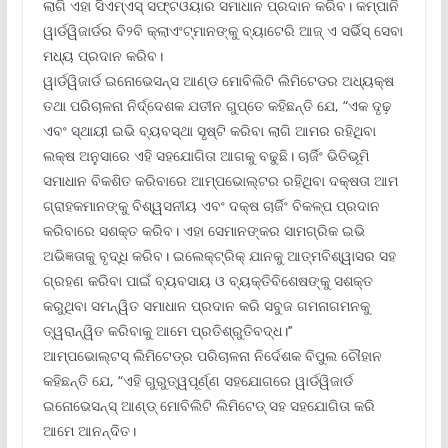
ଲାଗି ଏହା ସିଏମ୍‌ଏସ୍ ସଫ୍‌ଟଓୟାର ସମାଧାନ ପ୍ରଦାନ କରିବ। କମ୍ପାନି
ୱାର୍ଡୱିଜାର୍ଡର ବି୨ବି କ୍ଲାଏଂଟ୍‌ମାନଙ୍କୁ ବ୍ୟାଟେରି ଆଜ୍ ଏ ସର୍ଭିସ୍ ସେବା
ମଧ୍ୟ ପ୍ରଦାନ କରିବ।
ୱାର୍ଡୱିଜାର୍ଡ ଇନୋଭେସନ୍ସ ଆଣ୍ଡ ମୋବିଲିଟି ଲିମିଟେଡର ଅଧ୍ୟକ୍ଷ
ତଥା ପରିଚାଳନା ନିର୍ଦ୍ଦେଶକ ଯତୀନ ଗୁପ୍ତେ କହିଛନ୍ତି ଯେ, “ଏକ ଦୃଢ଼
ଏବଂ ସ୍ଥାୟୀ ଇଭି ବ୍ୟବସ୍ଥା ସୃଷ୍ଟି କରିବା ଲାଗି ଆମର ରହିଥିବା
ଲକ୍ଷ ଅନୁସାରେ ଏହି ସହଯୋଗିତା ଆଗକୁ ବଢୁଛି। ଚାର୍ଜିଂ ଭିତିଭୂମି
ସମାଧାନ ବିକଶିତ କରିବାରେ ଆମ୍ପଭୋଲ୍‌ଟର ରହିଥିବା ଦକ୍ଷତା ଆମ
ଗ୍ରାହକମାନଙ୍କୁ ବିଶ୍ୱସନୀୟ ଏବଂ ଦକ୍ଷ ଚାର୍ଜିଂ ବିକଳ୍ପ ପ୍ରଦାନ
କରିବାରେ ସଶକ୍ତ କରିବ। ଏହା ସେମାନଙ୍କର ସାମଗ୍ରିକ ଇଭି
ଅଭିଜ୍ଞତାକୁ ବୃଦ୍ଧି କରିବ। ଇଲେକ୍ଟ୍ରିକ୍ ଯାନକୁ ଆତ୍ମବିଶ୍ୱାସର ସହ
ଗ୍ରହଣ କରିବା ପାଇଁ ବ୍ୟବସାୟ ଓ ବ୍ୟକ୍ତିବିଶେଷଙ୍କୁ ସଶକ୍ତ
କରୁଥିବା ସମନ୍ୱିତ ସମାଧାନ ପ୍ରଦାନ କରି ସବୁଜ ଗମନାଗମନକୁ
ତ୍ୱରାନ୍ୱିତ କରିବାକୁ ଆମେ ପ୍ରତିଶ୍ରୁତିବଦ୍ଧ।’’
ଆମ୍ପଭୋଲ୍‌ଟସ୍ ଲିମିଟେଡ୍‌ର ପରିଚାଳନା ନିର୍ଦେଶକ ବିପୁଲ ଚୌହାନ
କହିଛନ୍ତି ଯେ, “ଏହି ଗୁରୁତ୍ୱପୂର୍ଣ୍ଣ ସହଯୋଗରେ ୱାର୍ଡୱିଜାର୍ଡ
ଇନୋଭେସନ୍ସ୍ ଆଣ୍ଡ୍ ମୋବିଲିଟି ଲିମିଟେଡ୍ ସହ ସହଯୋଗିତା କରି
ଆମେ ଆନନ୍ଦିତ।