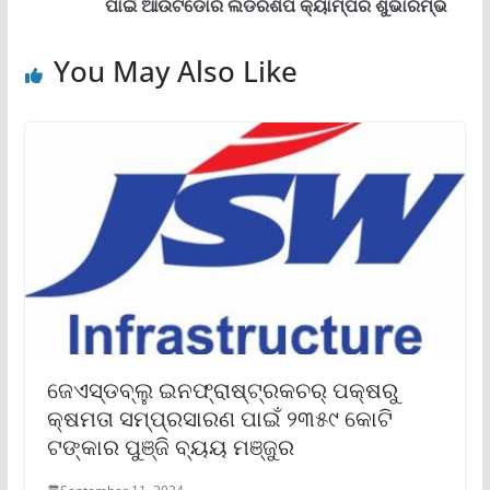
ପାଇଁ ଆଉଟଡୋର ଲିଡରଶିପ କ୍ୟାମ୍ପର ଶୁଭାରମ୍ଭ
You May Also Like
ଜେଏସ୍‌ଡବ୍ଲୁ ଇନଫ୍ରାଷ୍ଟ୍ରକଚର୍ ପକ୍ଷରୁ
କ୍ଷମତା ସମ୍ପ୍ରସାରଣ ପାଇଁ ୨୩୫୯ କୋଟି
ଟଙ୍କାର ପୁଞ୍ଜି ବ୍ୟୟ ମଞ୍ଜୁର