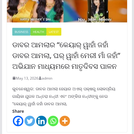
BUSINESS
HEALTH
LATEST
ଡାବର ଆମଲାର “କେୟାର୍ ୱାହାଁ ଜହାଁ
ଡାବର ଆମଲା, ଘର୍ ୱାହାଁ ମେରୀ ମାଁ ଜହାଁ”
ଅଭିଯାନ ମାଧ୍ୟମରେ ମାତୃଦିବସ ପାଳନ
May 13, 2026
admin
ଭୁବନେଶ୍ୱର: ଡାବର ଆମଲା ହେୟାର ଅଏଲ୍ ପକ୍ଷରୁ ଲୋକପ୍ରିୟ
ଗାୟିକା ଯୁଗଳ ଅନ୍ତରା ନନ୍ଦୀ ଏବଂ ଅଙ୍କିତା ନନ୍ଦୀଙ୍କୁ ନେଇ
“କେୟାର୍ ୱାହାଁ ଜହାଁ ଡାବର ଆମଲା,
Share