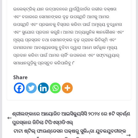
ଇଲେକ୍ଟ୍ରିକ୍ ଯାନ ଉତ୍ପାଦନରେ ୱାର୍ଡୱିଜାର୍ଡର ଗଭୀର ଦକ୍ଷତା
ଏବଂ ବଜାରରେ ସେମାନଙ୍କର ଦୃଢ଼ ଉପସ୍ଥିତି ଆମକୁ ଆମର
ଉପସ୍ଥିତି ଏବଂ ପ୍ରଭାବକୁ ବିସ୍ତାର କରିବା ପାଇଁ ଅମୂଲ୍ୟ ବୁଦ୍ଧିମତା
ଏବଂ ସୁଯୋଗ ପ୍ରଦାନ କରୁଛି। ଆମର ଅତ୍ୟାଧୁନିକ ଜ୍ଞାନକୌଶଳ ଏବଂ
ମୂଲ୍ୟ ପ୍ରସ୍ତାବ ତଥା ସେମାନଙ୍କର ଦୃଢ଼ ଗ୍ରାହକ ଭିତିଭୂମି ଏବଂ
ଗମନାଗମନ ଆବଶ୍ୟକତାକୁ ବୁଝିବା ଦ୍ୱାରା ଆମେ ସର୍ବାଧିକ ମୂଲ୍ୟ
ପ୍ରଦାନ କରିବା ପାଇଁ ଆମର ଚାର୍ଜିଂ ଉପକରଣ ଏବଂ ସଫ୍ଟୱେୟାର୍
ସମାଧାନଗୁଡ଼ିକୁ ପ୍ରସ୍ତୁତ କରିପାରିବୁ।’’
Share
ଶ୍ରୀଲଙ୍କାରେ ଆୟୋଜିତ ଆଇସିକ୍ୟୁସିସି ୨୦୨୪ ରେ ୫ଟି ସ୍ବର୍ଣ୍ଣ
ପୁରସ୍କାର ଜିତିଲା ଟିପିଏସ୍ଓଡିଏଲ୍
ଟାଟା ଷ୍ଟିଲ୍ ଫାଉଣ୍ଡେସନ ପକ୍ଷରୁ ସୁକିନ୍ଦା ଯୁବକଯୁବତୀଙ୍କ