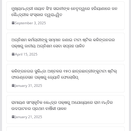
ମୁଖ୍ୟମନ୍ତ୍ରୀ ନାୟାବ ସିଂହ ସଇନୀଙ୍କ ନେତୃତ୍ୱରେ ହରିୟାଣାରେ ଜନ
କୈନ୍ଦ୍ରୀକ ସଂସ୍କାର ତ୍ୱରାନ୍ୱିତ
September 3, 2025
ଅଗ୍ନିଶମ କର୍ମଚାରୀଙ୍କୁ ସମ୍ମାନ ଜଣାଇ ଟାଟା ଷ୍ଟିଲ କଳିଙ୍ଗନଗର
ପକ୍ଷରୁ ଜାତୀୟ ଅଗ୍ନିଶମ ସେବା ସପ୍ତାହ ପାଳିତ
April 15, 2025
କଳିଙ୍ଗନଗର ସୁକିନ୍ଦା ଅଞ୍ଚଳର ୧୫୦ ଛାତ୍ରଛାତ୍ରୀଙ୍କୁଟାଟା ଷ୍ଟିଲ୍
ଫାଉଣ୍ଡେସନ ପକ୍ଷରୁ ଜ୍ୟୋତି ଫେଲୋସିପ୍‌
January 31, 2025
ରାମାୟଣ ସାଂସ୍କୃତିକ କେନ୍ଦ୍ର ପକ୍ଷରୁ ଅଯୋଧ୍ୟାରେ ରାମ ମନ୍ଦିର
ଉଦଘାଟନର ପ୍ରଥମ ବାର୍ଷିକୀ ପାଳନ
January 21, 2025