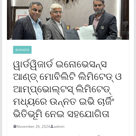
BUSINESS
ୱାର୍ଡୱିଜାର୍ଡ ଇନୋଭେସନ୍ସ
ଆଣ୍ଡ୍ ମୋବିଲିଟି ଲିମିଟେଡ୍ ଓ
ଆମ୍ପ୍‌ଭୋଲ୍‌ଟସ୍ ଲିମିଟେଡ୍
ମଧ୍ୟରେ ଉନ୍ନତ ଇଭି ଚାର୍ଜିଂ
ଭିତିଭୂମି ନେଇ ସହଯୋଗିତା
November 26, 2024
admin