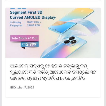
ଆଇଟେଲ୍ ପକ୍ଷରୁ ୧୫ ହଜାର ଟଙ୍କାରୁ କମ୍
ମୂଲ୍ୟରେ ୩ଡି କର୍ଭଡ୍ ଆମୋଲେଡ ଡିସ୍‌ପ୍ଲେ ସହ
ଭାରତର ପ୍ରଥମ ସ୍ମାର୍ଟଫୋନ୍ ଉନ୍ମୋଚିତ
October 7, 2023