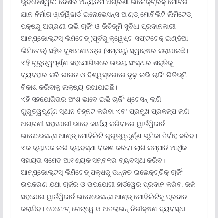
ଭୁବନେଶ୍ୱର: ଦେଶର ଅନ୍ୟତମ ଅଗ୍ରଣୀ ଇଲେକ୍ଟ୍ରିକ୍ ମୋଟର
ଯାନ ନିର୍ମାତା ୱାର୍ଡୱିଜାର୍ଡ ଇନୋଭେସନ୍ସ ଆଣ୍ଡ୍ ମୋବିଲିଟି ଲିମିଟେଡ୍
ପକ୍ଷରୁ ଅଗ୍ରଣୀ ଇଭି ଚାର୍ଜିଂ ଓ ଭିତିଭୂମି ସୁବିଧା ପ୍ରଦାନକାରୀ
ଆମ୍ପ୍‌ଭୋଲ୍‌ଟସ୍ ଲିମିଟେଡ୍ (ପୂର୍ବରୁ କ୍ୱେଷ୍ଟ ସଫ୍‌ଟଟେକ୍ ଇଣ୍ଡିଆ
ଲିମିଟେଡ୍‌) ସହିତ ବୁଝାମଣାପତ୍ର (ଏମ୍‌ଓୟୁ) ସ୍ୱାକ୍ଷର କରାଯାଇଛି।
ଏହି ଗୁରୁତ୍ୱପୂର୍ଣ୍ଣ ସହଯୋଗିତାରେ ଉଭୟ ସଂସ୍ଥାର ଶକ୍ତିକୁ
ବ୍ୟବହାର କରି ଭାରତ ଓ ବିଶ୍ୱସ୍ତରରେ ଦୃଢ଼ ଇଭି ଚାର୍ଜିଂ ଭିତିଭୂମି
ବିକାଶ କରିବାକୁ ଲକ୍ଷ୍ୟ ରଖାଯାଇଛି।
ଏହି ସହଯୋଗିତାର ଅଂଶ ଭାବେ ଇଭି ଚାର୍ଜିଂ ଷ୍ଟେସନ୍ ଲାଗି
ଗୁରୁତ୍ୱପୂର୍ଣ୍ଣ ସ୍ଥାନ ଚିହ୍ନଟ କରିବା ଏବଂ ପ୍ରମୁଖ ପ୍ରକଳ୍ପ ଲାଗି
ଅଗ୍ରଣୀ ସହଯୋଗୀ ଭାବେ କାର୍ଯ୍ୟ କରିବାରେ ୱାର୍ଡୱିଜାର୍ଡ
ଇନୋଭେସନ୍ସ ଆଣ୍ଡ୍ ମୋବିଲିଟି ଗୁରୁତ୍ୱପୂର୍ଣ୍ଣ ଭୂମିକା ନିର୍ବାହ କରିବ।
ଏକ ବ୍ୟାପକ ଇଭି ବ୍ୟବସ୍ଥା ବିକାଶ କରିବା ଲାଗି କମ୍ପାନି ଆର୍ଥିକ
ସହାୟତା ସମେତ ଆବଶ୍ୟକ ସମ୍ବଳର ବ୍ୟବସ୍ଥା କରିବ।
ଆମ୍ପ୍‌ଭୋଲ୍‌ଟସ୍ ଲିମିଟେଡ୍ ପକ୍ଷରୁ ଉନ୍ନତ ଇଲେକ୍ଟ୍ରିକ୍ ଚାର୍ଜିଂ
ଉପକରଣ ଯଥା ଚାର୍ଜର ଓ ଉପଯୋଗୀ ହାର୍ଡୱେର ପ୍ରଦାନ କରିବା ଭଳି
ସହଯୋଗ ୱାର୍ଡୱିଜାର୍ଡ ଇନୋଭେସନ୍ସ ଆଣ୍ଡ୍ ମୋବିଲିଟିକୁ ପ୍ରଦାନ
କରାଯିବ। ପେମେଂଟ୍ ଗେଟ୍‌ୱେ ଓ ଅନଲାଇନ୍ ନିରୀକ୍ଷଣ ବ୍ୟବସ୍ଥା