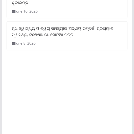
ଶୁଭାରମ୍ଭ
June 10, 2026
ମୁଖ ସ୍ୱାସ୍ଥ୍ୟ ଓ ତ୍ୱଚା ସମସ୍ୟାର ଅଦୃଶ୍ୟ ସମ୍ପର୍କ :ପ୍ରଖ୍ୟାତ
ସ୍ୱାସ୍ଥ୍ୟ ବିଶେଷଜ୍ଞ ଡା. ସୋନିଆ ଦତ୍ତ
June 8, 2026