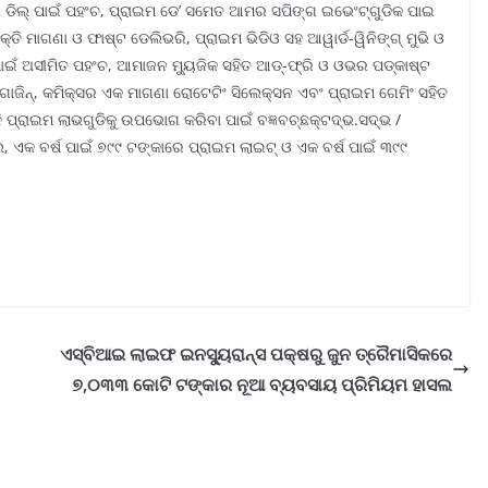
 ଡିଲ୍ ପାଇଁ ପହଂଚ, ପ୍ରାଇମ ଡେ’ ସମେତ ଆମର ସପିଙ୍ଗ ଇଭେଂଟ୍ଗୁଡିକ ପାଇ
୍ତି ମାଗଣା ଓ ଫାଷ୍ଟ ଡେଲିଭରି, ପ୍ରାଇମ ଭିଡିଓ ସହ ଆୱାର୍ଡ-ୱିନିଙ୍ଗ୍ ମୁଭି ଓ
ପାଇଁ ଅସୀମିତ ପହଂଚ, ଆମାଜନ ମ୍ୟୁଜିକ ସହିତ ଆଡ୍-ଫ୍ରି ଓ ଓଭର ପଡ୍କାଷ୍ଟ
ାଗାଜିନ୍, କମିକ୍ସର ଏକ ମାଗଣା ରୋଟେଟିଂ ସିଲେକ୍ସନ ଏବଂ ପ୍ରାଇମ ଗେମିଂ ସହିତ
ି ପ୍ରାଇମ ଲାଭଗୁଡିକୁ ଉପଭୋଗ କରିବା ପାଇଁ ବଜ୍ଞବଚ୍ଛକ୍ଟଦ୍ଭ.ସଦ୍ଭ /
 ଏକ ବର୍ଷ ପାଇଁ ୭୯୯ ଟଙ୍କାରେ ପ୍ରାଇମ ଲାଇଟ୍ ଓ ଏକ ବର୍ଷ ପାଇଁ ୩୯୯
ଏସ୍‌ବିଆଇ ଲାଇଫ ଇନସ୍ୟୁରାନ୍ସ ପକ୍ଷରୁ ଜୁନ ତ୍ରୈମାସିକରେ
୭,୦୩୩ କୋଟି ଟଙ୍କାର ନୂଆ ବ୍ୟବସାୟ ପ୍ରିମିୟମ ହାସଲ