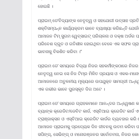
ହୋଇଛି ।
ପ୍ରାଇମ୍ ଡେ’ବିଦ୍ୟାଙ୍କ ନେତୃତ୍ୱ ଓ ସହଯୋଗୀ ଉତ୍ସାହ ପ୍ରତ
ଶକ୍ତିସମ୍ପନ୍ନ କାର୍ଯ୍ୟକ୍ରମ ଭାବେ ବ୍ୟାଖ୍ୟା କରିଛନ୍ତି ଯେଉ
ଆମାଜନ ଟିମ୍ ସୁଗମ ୱେବ୍ସାଇଟ୍ ପରିଚାଳନା ଓ ଦକ୍ଷ ଅର୍ଡର ପ୍ର
ପରିବେଶ ଦ୍ରୁତ ଓ ଗତିଶୀଳ ହୋଇଥିବା ବେଳେ ଏକ ସଫଳ ପ୍ରା
ଭାବନାକୁ ବିକଶିତ କରିବା ।”
ପ୍ରାଇମ ଡେ’ ସମୟରେ ବିଦ୍ୟା ନିଜର ସହକର୍ମୀଙ୍କଠାରେ ନିଜର 
ନେତୃତ୍ୱ ନେଇ ସେ ନିଜ ଟିମ୍ର ମିଳିତ ପ୍ରୟାସ ଓ ଏକକ-ମନୋଭାବ
ଆମାଜନରେ ଅତୁଳନୀୟ ମୂଲ୍ୟରେ ଉପଯୁକ୍ତ ସାମଗ୍ରୀ ଅନ୍ୱେଷ
ଏକ ଗଭୀର ଭାବେ ପୁରସ୍କୃତ ଦିଗ ଅଟେ ।
ପ୍ରାଇମ ଡେ’ ସମୟରେ ଗ୍ରାହକମାନେ ଆନନ୍ଦର ଅନ୍ୱେଷଣ କ
ବ୍ୟାଙ୍କ କ୍ରେଡିଟ/ଡେବିଟ କାର୍ଡ, ଏସ୍ବିଆଇ କ୍ରେଡିଟ କା
ଟ୍ରାଞ୍ଜାକ୍ସନ ଓ ଏସ୍ବିଆଇ କ୍ରେଡିଟ କାର୍ଡର ବ୍ୟବହାର କର
ଆମାଜନ ପ୍ରାଇମକୁ ପ୍ରତ୍ୟେକ ଦିନ ଜୀବନକୁ ଉତମ କରିବା ପା
ସପିଙ୍ଗ୍, ସେଭିଙ୍ଗ୍ ଓ ମନୋରଞ୍ଜନର ସର୍ବୋତମତା, ନିଜର 