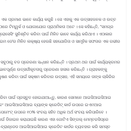
ି ଏକ ପ୍ରମାଣ ଭାବେ କାର୍ଯ୍ୟ କରୁଛି । ସେ ଏହାକୁ ଏକ ଉତ୍ସାହଜନକ ଓ ଉଚ୍ଚ
ଁଠାରେ ଟିମ୍ୱର୍କ ଓ ଯୋଗାଯୋଗ ପ୍ରାଥମିକତା ଅଟେ । ସେ କହିଛନ୍ତି, “ସମଗ୍ର
ୋସେସିଂ ସୁନିଶ୍ଚିତ କରିବା ପାଇଁ ମିଳିତ ଭାବେ କାର୍ଯ୍ୟ କରିଥାଏ । ଏଠାକାର
ଇମ ଡେ’ର ମିଳିତ ଲକ୍ଷ୍ୟ ହେଉଛି ସହଯୋଗିତା ଓ ସାମୂହିକ ସଫତାର ଏକ ଗଭୀର
ସବୁଠାରୁ ବଡ ପ୍ରେରଣା ସନ୍ଧାନ କରିଛନ୍ତି । ପ୍ରଥମ ଥର ପାଇଁ କାର୍ଯ୍ୟକ୍ରମର
ପୂର୍ଣ୍ଣ ଉତ୍ସର୍ଗୀକୃତତାରୁ ପ୍ରେରଣା ହାସଲ କରିଛନ୍ତି । ଗ୍ରାହକଙ୍କୁ
ଣ କରିବା ପାଇଁ ସକ୍ଷମ କରିବାର ଉତ୍ସାହ, ଏହି ସମୟରେ ତାଙ୍କ ଚାକିରିର
ରିବା ପାଇଁ ପ୍ରସ୍ତୁତ ହୋଇଯାଆନ୍ତୁ, କାରଣ ସେମାନେ ଆଇସିଆଇସିଆଇ
ର୍ଡ ଏବଂ ଆଇସିଆଇସିଆଇ ବ୍ୟାଙ୍କ କ୍ରେଡିଟ୍ କାର୍ଡ ଉପରେ ଇଏମଆଇ
ି ପେମେଂଟ୍ ଉପରେ ୧୦% ସଂଚୟ ସହିତ ଅଧିକ ଅର୍ଥ ସଂଚୟ କରିପାରିବେ ।
ଇଁ ଡିଜାଇନ କରାଯାଇଛି କାରଣ ଏହା ଗୋଟିଏ ସିଙ୍ଗଲ୍ ମେମ୍ବରସିପ୍ରେ
କୋ-ବ୍ରାଣ୍ଡେଡ ଆଇସିଆଇସିଆଇ କ୍ରେଡିଟ କାର୍ଡର ବ୍ୟବହାର କରି ସମସ୍ତ