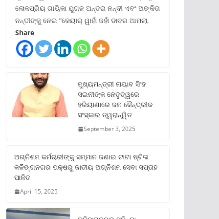
ଲୋକପ୍ରିୟ ଗାୟିକା ଯୁଗଳ ଅନ୍ତରା ନନ୍ଦୀ ଏବଂ ଅଙ୍କିତା
ନନ୍ଦୀଙ୍କୁ ନେଇ “କେୟାର୍ ୱାହାଁ ଜହାଁ ଡାବର ଆମଲା,
Share
ମୁଖ୍ୟମନ୍ତ୍ରୀ ନାୟାବ ସିଂହ
ସଇନୀଙ୍କ ନେତୃତ୍ୱରେ
ହରିୟାଣାରେ ଜନ କୈନ୍ଦ୍ରୀକ
ସଂସ୍କାର ତ୍ୱରାନ୍ୱିତ
September 3, 2025
ଅଗ୍ନିଶମ କର୍ମଚାରୀଙ୍କୁ ସମ୍ମାନ ଜଣାଇ ଟାଟା ଷ୍ଟିଲ
କଳିଙ୍ଗନଗର ପକ୍ଷରୁ ଜାତୀୟ ଅଗ୍ନିଶମ ସେବା ସପ୍ତାହ
ପାଳିତ
April 15, 2025