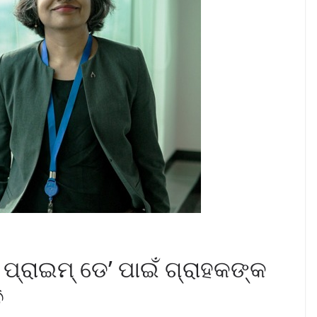
ପ୍ରାଇମ୍ ଡେ’ ପାଇଁ ଗ୍ରାହକଙ୍କ
ି