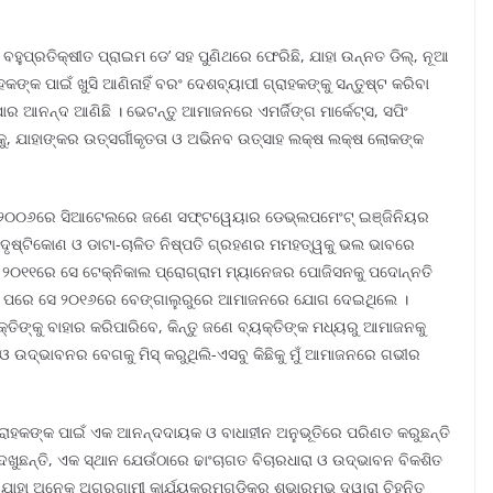
ୁପ୍ରତିକ୍ଷୀତ ପ୍ରାଇମ ଡେ’ ସହ ପୁଣିଥରେ ଫେରିଛି, ଯାହା ଉନ୍ନତ ଡିଲ୍, ନୂଆ
କ ପାଇଁ ଖୁସି ଆଣିନାହିଁ ବରଂ ଦେଶବ୍ୟାପୀ ଗ୍ରାହକଙ୍କୁ ସନ୍ତୁଷ୍ଟ କରିବା
ାର ଆନନ୍ଦ ଆଣିଛି । ଭେଟନ୍ତୁ ଆମାଜନରେ ଏମର୍ଜିଙ୍ଗ ମାର୍କେଟ୍ସ, ସପିଂ
କୁ, ଯାହାଙ୍କର ଉତ୍ସର୍ଗୀକୃତତା ଓ ଅଭିନବ ଉତ୍ସାହ ଲକ୍ଷ ଲକ୍ଷ ଲୋକଙ୍କ
ତ୍ରା ୨୦୦୬ରେ ସିଆଟେଲରେ ଜଣେ ସଫ୍ଟୱେୟାର ଡେଭ୍ଲପମେଂଟ୍ ଇଞ୍ଜିନିୟର
ଦୃଷ୍ଟିକୋଣ ଓ ଡାଟା-ଚାଳିତ ନିଷ୍ପତି ଗ୍ରହଣର ମମହତ୍ୱକୁ ଭଲ ଭାବରେ
। ୨୦୧୧ରେ ସେ ଟେକ୍ନିକାଲ ପ୍ରୋଗ୍ରାମ ମ୍ୟାନେଜର ପୋଜିସନକୁ ପଦୋନ୍ନତି
ରିବା ପରେ ସେ ୨୦୧୬ରେ ବେଙ୍ଗାଲୁରୁରେ ଆମାଜନରେ ଯୋଗ ଦେଇଥିଲେ ।
ତିଙ୍କୁ ବାହାର କରିପାରିବେ, କିନ୍ତୁ ଜଣେ ବ୍ୟକ୍ତିଙ୍କ ମଧ୍ୟରୁ ଆମାଜନକୁ
କୃତି ଓ ଉଦ୍ଭାବନର ବେଗକୁ ମିସ୍ କରୁଥିଲି-ଏସବୁ କିଛିକୁ ମୁଁ ଆମାଜନରେ ଗଭୀର
ଗ୍ରାହକଙ୍କ ପାଇଁ ଏକ ଆନନ୍ଦଦାୟକ ଓ ବାଧାହୀନ ଅନୁଭୂତିରେ ପରିଣତ କରୁଛନ୍ତି
ୁଛନ୍ତି, ଏକ ସ୍ଥାନ ଯେଉଁଠାରେ ଢାଂଚାଗତ ବିଚାରଧାରା ଓ ଉଦ୍ଭାବନ ବିକଶିତ
ଯାହା ଅନେକ ଅଗ୍ରଗାମୀ କାର୍ଯ୍ୟକ୍ରମଗୁଡିକର ଶୁଭାରମ୍ଭ ଦ୍ୱାରା ଚିହ୍ନିତ