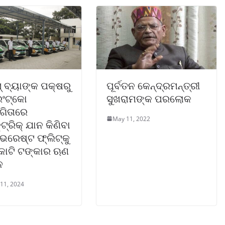
୍ ବ୍ୟାଙ୍କ ପକ୍ଷରୁ
ପୂର୍ବତନ କେନ୍ଦ୍ରମନ୍ତ୍ରୀ
ଂଟ୍‌କୋ
ସୁଖରାମଙ୍କ ପରଲୋକ
ିତାରେ
May 11, 2022
୍ରିକ୍ ଯାନ କିଣିବା
ଭରେଷ୍ଟ ଫ୍ଲିଟ୍‌କୁ
ୋଟି ଟଙ୍କାର ଋଣ
ନ
 11, 2024