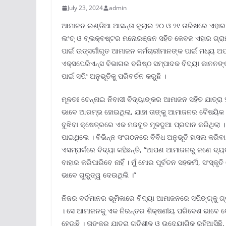
July 23, 2024
admin
ଆମାଜନ ଇଣ୍ଡିଆ ଆସନ୍ତା ଜୁଲାଇ ୨୦ ଓ ୨୧ ତାରିଖରେ ଏହାର ବହ
ଲଂଚ୍ ଓ ବ୍ଲକ୍ବଷ୍ଟର ମନୋରଞ୍ଜନ ସହିତ କେବଳ ଏହାର ଗ୍ରାହକଙ୍
ପାଇଁ ଉତ୍ସର୍ଗୀଗୃତ ଆମାଜନ କର୍ମଚାରୀମାନଙ୍କ ପାଇଁ ମଧ୍ୟ ଅପ
ଏକ୍ସପେରିଏନ୍ସ ବିଭାଗର ବରିଷ୍ଠ ସମ୍ପାଦକ ବିଦ୍ୟା କାନନଙ୍
ପାଇଁ ସପିଂ ଅନୁଭୂତିକୁ ପରିବର୍ତନ କରୁଛି ।
ମୂଳତଃ ଚେନ୍ନାଇ ନିବାସୀ ବିଦ୍ୟାଙ୍କର ଆମାଜନ ସହିତ ଯା
ଭାବେ ଆରମ୍ଭ ହୋଇଥିଲା, ଯାହା ତାଙ୍କୁ ଆମାଜନର ବୈଷୟିକ 
ବୁଝିବା କ୍ଷେତ୍ରରେ ଏକ ମଜବୁତ ମୂଳଦୁଆ ପ୍ରଦାନ କରିଥିଲା 
ପାଇଥିଲେ । ବିଭିନ୍ନ ସଂଗଠନରେ ବିବିଧ ଅନୁଭୂତି ହାସଲ କ
ଏସମ୍ପର୍କରେ ବିଦ୍ୟା କହିଛନ୍ତି, “ଆପଣ ଆମାଜନରୁ ଜଣେ ବ୍ୟକ୍
ବାହାର କରିପାରିବେ ନାହିଁ । ମୁଁ ମୋର ପୂର୍ବତନ ସହକର୍ମୀ, ସଂସ୍
ଭାବେ ଗୁରୁତ୍ୱ ଦେଉଥିଲି ।”
ନିଜର ବର୍ତମାନର ଭୂମିକାରେ ବିଦ୍ୟା ଆମାଜନରେ ସପିଙ୍ଗ୍କୁ 
। ସେ ଆମାଜନକୁ ଏକ ନିରନ୍ତର ଶିକ୍ଷଣୀୟ ପରିବେଶ ଭାବେ ଦେଖ
ହେଉଛି । ତାଙ୍କର ଯାତ୍ରା ଗତିଶୀଳ ଓ ଉଦ୍ୟୋଗିକ ରହିଆସିଛି, 