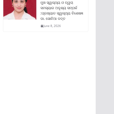
ମୁଖ ସ୍ୱାସ୍ଥ୍ୟ ଓ ତ୍ୱଚା
ସମସ୍ୟାର ଅଦୃଶ୍ୟ ସମ୍ପର୍କ
:ପ୍ରଖ୍ୟାତ ସ୍ୱାସ୍ଥ୍ୟ ବିଶେଷଜ୍ଞ
ଡା. ସୋନିଆ ଦତ୍ତ
June 8, 2026