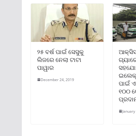
୨୫ ବର୍ଷ ପାଇଁ ସେସୁକୁ
ଆକ୍ସିସ
ଲିଜରେ ନେଲା ଟାଟା
ଗ୍ୟାରେ
ପାୱାର
ସହଯୋଗ
ଇଲେକ୍ଟ
December 24, 2019
ପାଇଁ ଏ
୧୦୦ କ
ପ୍ରଦା
January