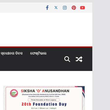
ସ୍ବାଧୀନତା ଦିବସ
ଫେଷ୍ଟିଭାଲ