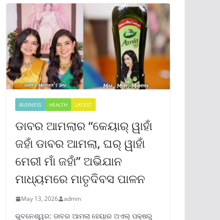
BUSINESS
HEALTH
LATEST
ଡାବର ଆମଲାର “କେୟାର୍ ୱାହାଁ
ଜହାଁ ଡାବର ଆମଲା, ଘର୍ ୱାହାଁ
ମେରୀ ମାଁ ଜହାଁ” ଅଭିଯାନ
ମାଧ୍ୟମରେ ମାତୃଦିବସ ପାଳନ
May 13, 2026
admin
ଭୁବନେଶ୍ୱର: ଡାବର ଆମଲା ହେୟାର ଅଏଲ୍ ପକ୍ଷରୁ