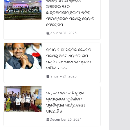
କଳିଙ୍ଗନଗର ସୁକିନ୍ଦା
ଅଞ୍ଚଳର ୧୫୦
ଛାତ୍ରଛାତ୍ରୀଙ୍କୁଟାଟା ଷ୍ଟିଲ୍
ଫାଉଣ୍ଡେସନ ପକ୍ଷରୁ ଜ୍ୟୋତି
ଫେଲୋସିପ୍‌
January 31, 2025
ରାମାୟଣ ସାଂସ୍କୃତିକ କେନ୍ଦ୍ର
ପକ୍ଷରୁ ଅଯୋଧ୍ୟାରେ ରାମ
ମନ୍ଦିର ଉଦଘାଟନର ପ୍ରଥମ
ବାର୍ଷିକୀ ପାଳନ
January 21, 2025
ସମ୍‌ରେ ନବଜାତ ଶିଶୁଙ୍କ
କ୍ଷେତ୍ରରେ ପୁର୍ନଜୀବନ
ପ୍ରଶିକ୍ଷଣ କାର୍ଯ୍ୟକ୍ରମ
ଆୟୋଜିତ
December 26, 2024