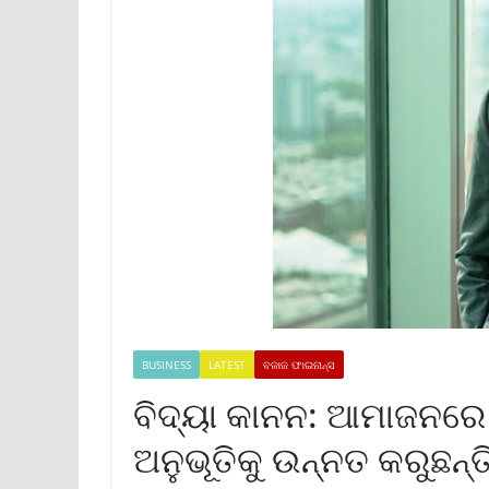
BUSINESS
LATEST
ବଜାଜ ଫାଇନାନ୍ସ
ବିଦ୍ୟା କାନନ: ଆମାଜନରେ 
ଅନୁଭୂତିକୁ ଉନ୍ନତ କରୁଛନ୍ତ