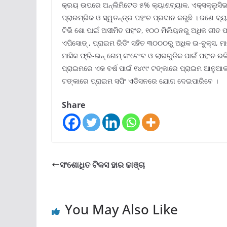
କ୍ରୟ ଉପରେ ଅନ୍ଲିମିଟେଡ ୫% କ୍ୟାଶବ୍ୟାକ, ଏକ୍ସକ୍ଲୁସିଭ
ପ୍ରାରମ୍ଭିକ ଓ ସ୍ୱତନ୍ତ୍ର ପହଂଚ ପ୍ରଦାନ କରୁଛି । ଜଣେ ବ୍ୟକ
ଟିଭି ଶୋ ପାଇଁ ଅସୀମିତ ପହଂଚ, ୧୦୦ ମିଲିୟନରୁ ଅଧିକ ଗୀତ 
ଏପିସୋଡ୍ , ପ୍ରାଇମ ରିଡିଂ ସହିତ ୩୦୦୦ରୁ ଅଧିକ ଇ-ବୁକ୍ସ, ମ
ମାସିକ ଫ୍ରି-ଇନ୍ ଗେମ୍ କଂଟେଂଟ ଓ ଲାଭଗୁଡିକ ପାଇଁ ପହଂଚ ଭଳ
ପ୍ରାଇମରେ ଏକ ବର୍ଷ ପାଇଁ ୧୪୯୯ ଟଙ୍କାରେ ପ୍ରାଇମ ଆନୁଆଲ,
ଟଙ୍କାରେ ପ୍ରାଇମ ସପିଂ ଏଡିସନରେ ଯୋଗ ଦେଇପାରିବେ ।
Share
ସଂଶୋଧିତ ଟିକସ ହାର ଢାଞ୍ଚା
You May Also Like