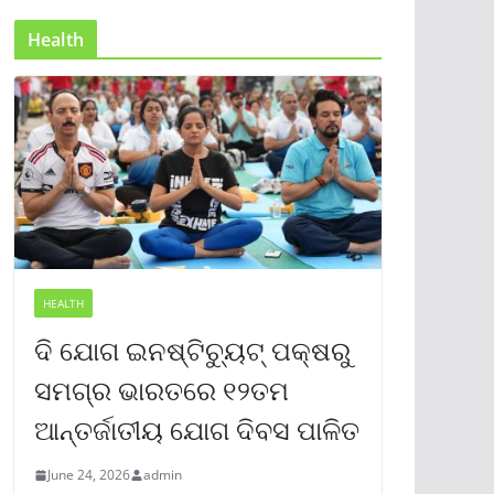
Health
HEALTH
ଦି ଯୋଗ ଇନଷ୍ଟିଚ୍ୟୁଟ୍ ପକ୍ଷରୁ
ସମଗ୍ର ଭାରତରେ ୧୨ତମ
ଆନ୍ତର୍ଜାତୀୟ ଯୋଗ ଦିବସ ପାଳିତ
June 24, 2026
admin