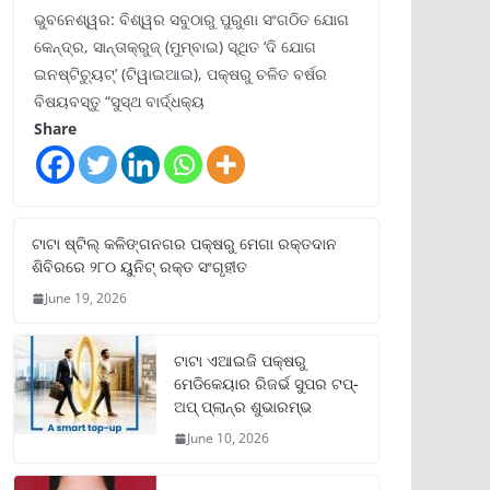
ଭୁବନେଶ୍ୱର: ବିଶ୍ୱର ସବୁଠାରୁ ପୁରୁଣା ସଂଗଠିତ ଯୋଗ
କେନ୍ଦ୍ର, ସାନ୍ତାକ୍ରୁଜ୍ (ମୁମ୍ବାଇ) ସ୍ଥିତ ‘ଦି ଯୋଗ
ଇନଷ୍ଟିଚ୍ୟୁଟ୍‌’ (ଟିୱାଇଆଇ), ପକ୍ଷରୁ ଚଳିତ ବର୍ଷର
ବିଷୟବସ୍ତୁ “ସୁସ୍ଥ ବାର୍ଦ୍ଧକ୍ୟ
Share
ଟାଟା ଷ୍ଟିଲ୍‌ କଳିଙ୍ଗନଗର ପକ୍ଷରୁ ମେଗା ରକ୍ତଦାନ
ଶିବିରରେ ୨୮୦ ୟୁନିଟ୍‌ ରକ୍ତ ସଂଗୃହୀତ
June 19, 2026
ଟାଟା ଏଆଇଜି ପକ୍ଷରୁ
ମେଡିକେୟାର ରିଜର୍ଭ ସୁପର ଟପ୍‌-
ଅପ୍ ପ୍ଲାନ୍‌ର ଶୁଭାରମ୍ଭ
June 10, 2026