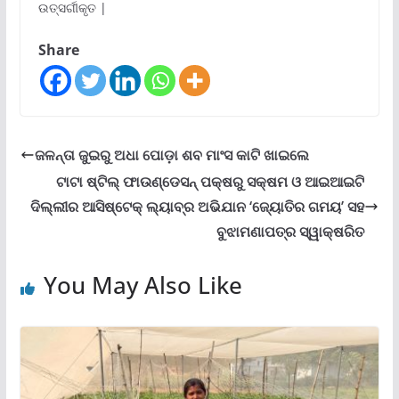
ଉତ୍ସର୍ଗୀକୃତ |
Share
ଜଳନ୍ତା ଜୁଇରୁ ଅଧା ପୋଡ଼ା ଶବ ମାଂସ କାଟି ଖାଇଲେ
ଟାଟା ଷ୍ଟିଲ୍ ଫାଉଣ୍ଡେସନ୍ ପକ୍ଷରୁ ସକ୍ଷମ ଓ ଆଇଆଇଟି
ଦିଲ୍ଲୀର ଆସିଷ୍ଟେକ୍ ଲ୍ୟାବ୍ର ଅଭିଯାନ ‘ଜ୍ୟୋତିର ଗମୟ’ ସହ
ବୁଝାମଣାପତ୍ର ସ୍ୱାକ୍ଷରିତ
You May Also Like