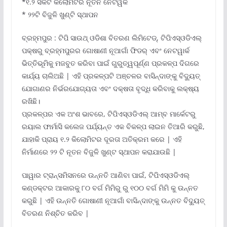
*୧.୨ ସର୍କିଟ କିଲୋମିଟର ନୂତନ ନେଟୱର୍କ
* ୨୨ଟି ବିଜୁଳି ଖୁଣ୍ଟି ସ୍ଥାପନ
ବ୍ରହ୍ମପୁର : ଟିପି ସାଉଥ୍ ଓଡିଶା ବିତରଣ ଲିମିଟେଡ୍, ଟିପିଏସ୍ଓଡିଏଲ୍
ପକ୍ଷରୁ ବ୍ରହ୍ମପୁରର ଗୋଷାଣୀ ନୂଆଗାଁ ଫିଡର୍ ଏବଂ ନେଟୱାର୍କ
ଭିତ୍ତିଭୂମିକୁ ମଜବୁତ କରିବା ପାଇଁ ଗୁରୁତ୍ୱପୂର୍ଣ୍ଣ ପ୍ରକଳ୍ପ ଦିଗରେ
କାର୍ଯ୍ୟ ଚାଲିଅଛି | ଏହି ପ୍ରକଳ୍ପଟି ଅଞ୍ଚଳର ବାସିନ୍ଦାଙ୍କୁ ବିଦ୍ୟୁତ୍
ଯୋଗାଣର ନିର୍ଭରଯୋଗ୍ୟତା ଏବଂ ଦକ୍ଷତା ବୃଦ୍ଧି କରିବାକୁ ଲକ୍ଷ୍ୟ
ରଖିଛି।
ପ୍ରକଳ୍ପର ଏକ ଅଂଶ ଭାବରେ, ଟିପିଏସ୍ଓଡିଏଲ୍ ଆମ୍ବ ମାର୍କେଟରୁ
ରୟାଲ ଫାର୍ମାସି କଲେଜ ପର୍ଯ୍ୟନ୍ତ ଏକ ବିକଳ୍ପ ଲାଇନ ତିଆରି କରୁଛି,
ଯାହାକି ପ୍ରାୟ ୧.୨ କିଲୋମିଟର ଦୂରତା ଅତିକ୍ରମ କରେ | ଏହି
ନିର୍ମାଣରେ ୨୨ ଟି ନୂତନ ବିଜୁଳି ଖୁଣ୍ଟ ସ୍ଥାପନ କରାଯାଉଛି |
ପାୱାର ଟ୍ରାନ୍ସମିସନରେ ଉନ୍ନତି ଆଣିବା ପାଇଁ, ଟିପିଏସ୍ଓଡିଏଲ୍
କଣ୍ଡକ୍ଟର ଆକାରକୁ ୮୦ ବର୍ଗ ମିମିରୁ ରୁ ୧୦୦ ବର୍ଗ ମିମି କୁ ଉନ୍ନତ
କରୁଛି | ଏହି ଉନ୍ନତି ଗୋଷାଣୀ ନୂଆଗାଁ ବାସିନ୍ଦାଙ୍କୁ ଉନ୍ନତ ବିଦ୍ୟୁତ୍
ବିତରଣ ନିଶ୍ଚିତ କରିବ |