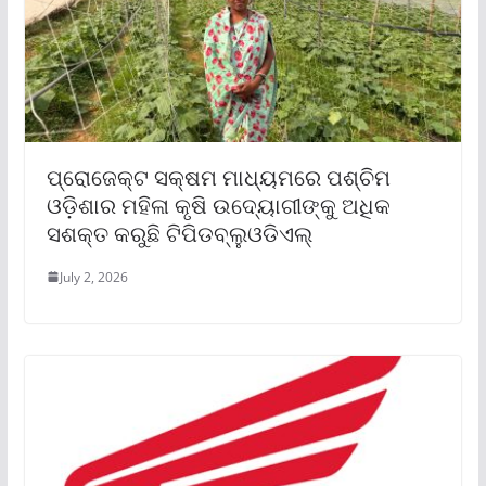
ପ୍ରୋଜେକ୍ଟ ସକ୍ଷମ ମାଧ୍ୟମରେ ପଶ୍ଚିମ
ଓଡ଼ିଶାର ମହିଳା କୃଷି ଉଦ୍ୟୋଗୀଙ୍କୁ ଅଧିକ
ସଶକ୍ତ କରୁଛି ଟିପିଡବ୍ଲୁଓଡିଏଲ୍
July 2, 2026