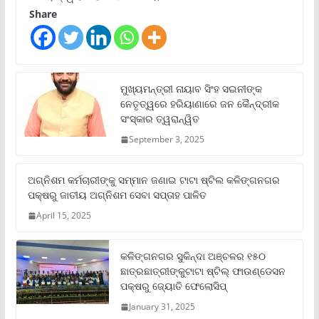
Share
ମୁଖ୍ୟମନ୍ତ୍ରୀ ନାୟାବ ସିଂହ ସଇନୀଙ୍କ
ନେତୃତ୍ୱରେ ହରିୟାଣାରେ ଜନ କୈନ୍ଦ୍ରୀକ
ସଂସ୍କାର ତ୍ୱରାନ୍ୱିତ
September 3, 2025
ଅଗ୍ନିଶମ କର୍ମଚାରୀଙ୍କୁ ସମ୍ମାନ ଜଣାଇ ଟାଟା ଷ୍ଟିଲ କଳିଙ୍ଗନଗର
ପକ୍ଷରୁ ଜାତୀୟ ଅଗ୍ନିଶମ ସେବା ସପ୍ତାହ ପାଳିତ
April 15, 2025
କଳିଙ୍ଗନଗର ସୁକିନ୍ଦା ଅଞ୍ଚଳର ୧୫୦
ଛାତ୍ରଛାତ୍ରୀଙ୍କୁଟାଟା ଷ୍ଟିଲ୍ ଫାଉଣ୍ଡେସନ
ପକ୍ଷରୁ ଜ୍ୟୋତି ଫେଲୋସିପ୍‌
January 31, 2025