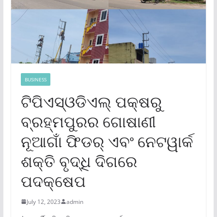
BUSINESS
ଟିପିଏସ୍ଓଡିଏଲ୍ ପକ୍ଷରୁ
ବ୍ରହ୍ମପୁରର ଗୋଷାଣୀ
ନୂଆଗାଁ ଫିଡର୍ ଏବଂ ନେଟୱାର୍କ
ଶକ୍ତି ବୃଦ୍ଧି ଦିଗରେ
ପଦକ୍ଷେପ
July 12, 2023
admin