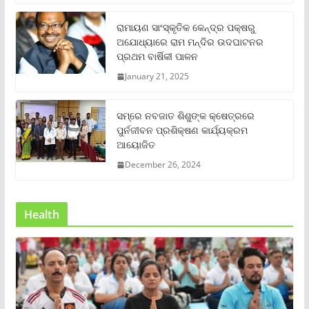
ରାମାୟଣ ସାଂସ୍କୃତିକ କେନ୍ଦ୍ର ପକ୍ଷରୁ
ଅଯୋଧ୍ୟାରେ ରାମ ମନ୍ଦିର ଉଦଘାଟନର
ପ୍ରଥମ ବାର୍ଷିକୀ ପାଳନ
January 21, 2025
ସମ୍‌ରେ ନବଜାତ ଶିଶୁଙ୍କ କ୍ଷେତ୍ରରେ
ପୁର୍ନଜୀବନ ପ୍ରଶିକ୍ଷଣ କାର୍ଯ୍ୟକ୍ରମ
ଆୟୋଜିତ
December 26, 2024
Health