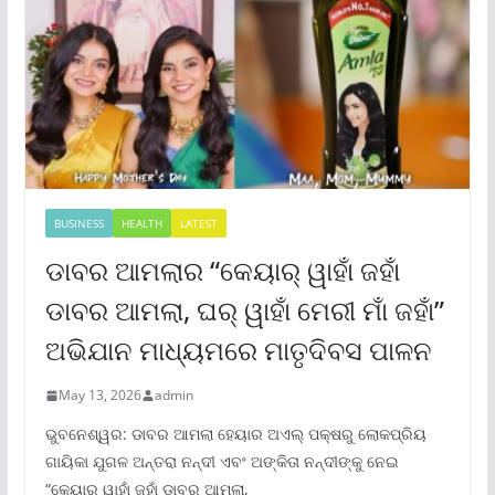
BUSINESS
HEALTH
LATEST
ଡାବର ଆମଲାର “କେୟାର୍ ୱାହାଁ ଜହାଁ
ଡାବର ଆମଲା, ଘର୍ ୱାହାଁ ମେରୀ ମାଁ ଜହାଁ”
ଅଭିଯାନ ମାଧ୍ୟମରେ ମାତୃଦିବସ ପାଳନ
May 13, 2026
admin
ଭୁବନେଶ୍ୱର: ଡାବର ଆମଲା ହେୟାର ଅଏଲ୍ ପକ୍ଷରୁ ଲୋକପ୍ରିୟ
ଗାୟିକା ଯୁଗଳ ଅନ୍ତରା ନନ୍ଦୀ ଏବଂ ଅଙ୍କିତା ନନ୍ଦୀଙ୍କୁ ନେଇ
“କେୟାର୍ ୱାହାଁ ଜହାଁ ଡାବର ଆମଲା,