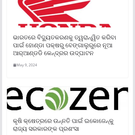
ଭାରତରେ ବିଦ୍ୟୁତକରଣକୁ ତ୍ୱରାନ୍ୱିତ କରିବା
ପାଇଁ ହୋଣ୍ଡା ପକ୍ଷରୁ ବେଙ୍ଗାଲୁରୁରେ ନୂଆ
ଆର୍‌ଆଣ୍ଡଡି କେନ୍ଦ୍ରର ଉଦ୍‌ଘାଟନ
May 9, 2024
କୃଷି କ୍ଷେତ୍ରରେ ଉନ୍ନତି ପାଇଁ ଇକୋଜେନ୍‌କୁ
ରାଜ୍ୟ ସରକାରଙ୍କ ପ୍ରଶଂସା