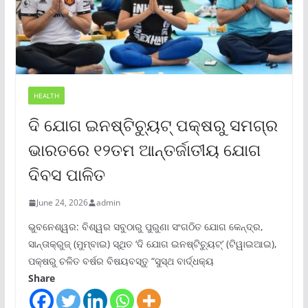
HEALTH
ଦି ଯୋଗ ଇନଷ୍ଟିଚ୍ୟୁଟ୍ ପକ୍ଷରୁ ସମଗ୍ର
ଭାରତରେ ୧୨ତମ ଆନ୍ତର୍ଜାତୀୟ ଯୋଗ
ଦିବସ ପାଳିତ
June 24, 2026
admin
ଭୁବନେଶ୍ୱର: ବିଶ୍ୱର ସବୁଠାରୁ ପୁରୁଣା ସଂଗଠିତ ଯୋଗ କେନ୍ଦ୍ର,
ସାନ୍ତାକ୍ରୁଜ୍ (ମୁମ୍ବାଇ) ସ୍ଥିତ ‘ଦି ଯୋଗ ଇନଷ୍ଟିଚ୍ୟୁଟ୍‌’ (ଟିୱାଇଆଇ),
ପକ୍ଷରୁ ଚଳିତ ବର୍ଷର ବିଷୟବସ୍ତୁ “ସୁସ୍ଥ ବାର୍ଦ୍ଧକ୍ୟ
Share