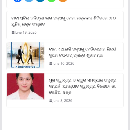
ଟାଟା ଷ୍ଟିଲ୍‌ କଳିଙ୍ଗନଗର ପକ୍ଷରୁ ମେଗା ରକ୍ତଦାନ ଶିବିରରେ ୨୮୦
ୟୁନିଟ୍‌ ରକ୍ତ ସଂଗୃହୀତ
June 19, 2026
ଟାଟା ଏଆଇଜି ପକ୍ଷରୁ ମେଡିକେୟାର ରିଜର୍ଭ
ସୁପର ଟପ୍‌-ଅପ୍ ପ୍ଲାନ୍‌ର ଶୁଭାରମ୍ଭ
June 10, 2026
ମୁଖ ସ୍ୱାସ୍ଥ୍ୟ ଓ ତ୍ୱଚା ସମସ୍ୟାର ଅଦୃଶ୍ୟ
ସମ୍ପର୍କ :ପ୍ରଖ୍ୟାତ ସ୍ୱାସ୍ଥ୍ୟ ବିଶେଷଜ୍ଞ ଡା.
ସୋନିଆ ଦତ୍ତ
June 8, 2026