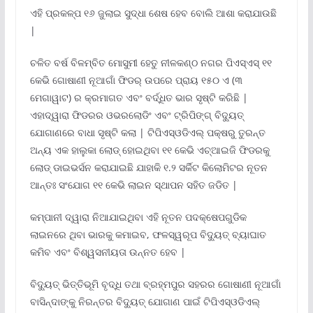
ଏହି ପ୍ରକଳ୍ପ ୧୬ ଜୁଲାଇ ସୁଦ୍ଧା ଶେଷ ହେବ ବୋଲି ଆଶା କରାଯାଉଛି
|
ଚଳିତ ବର୍ଷ ବିଳମ୍ବିତ ମୋସୁମୀ ହେତୁ ନୀଳକଣ୍ଠ ନଗର ପିଏସ୍ଏସ୍ ୧୧
କେଭି ଗୋଷାଣୀ ନୂଆଗାଁ ଫିଡର୍ ଉପରେ ପ୍ରାୟ ୧୫୦ ଏ (୩
ମେଗାୱାଟ) ର କ୍ରମାଗତ ଏବଂ ବର୍ଦ୍ଧିତ ଭାର ସୃଷ୍ଟି କରିଛି |
ଏହାଦ୍ୱାରା ଫିଡରର ଓଭରଲୋଡିଂ ଏବଂ ଟ୍ରିପିଙ୍ଗ୍ ବିଦ୍ୟୁତ୍
ଯୋଗାଣରେ ବାଧା ସୃଷ୍ଟି କଲା | ଟିପିଏସ୍ଓଡିଏଲ୍ ପକ୍ଷରୁ ତୁରନ୍ତ
ଅନ୍ୟ ଏକ ହାଲୁକା ଲୋଡ୍ ହୋଇଥିବା ୧୧ କେଭି ଏଚ୍ଆଇଜି ଫିଡରକୁ
ଲୋଡ୍ ଡାଇଭର୍ସନ କରାଯାଇଛି ଯାହାକି ୧.୨ ସର୍କିଟ କିଲୋମିଟର ନୂତନ
ଆନ୍ତଃ ସଂଯୋଗ ୧୧ କେଭି ଲାଇନ ସ୍ଥାପନ ସହିତ ଜଡିତ |
କମ୍ପାନୀ ଦ୍ୱାରା ନିଆଯାଇଥିବା ଏହି ନୂତନ ପଦକ୍ଷେପଗୁଡିକ
ଲାଇନରେ ଥିବା ଭାରକୁ କମାଇବ, ଫଳସ୍ୱରୂପ ବିଦ୍ୟୁତ୍ ବ୍ୟାଘାତ
କମିବ ଏବଂ ବିଶ୍ୱସନୀୟତା ଉନ୍ନତ ହେବ |
ବିଦ୍ୟୁତ୍ ଭିତ୍ତିଭୂମି ବୃଦ୍ଧି ତଥା ବ୍ରହ୍ମପୁର ସହରର ଗୋଷାଣୀ ନୂଆଗାଁ
ବାସିନ୍ଦାଙ୍କୁ ନିରନ୍ତର ବିଦ୍ୟୁତ୍ ଯୋଗାଣ ପାଇଁ ଟିପିଏସ୍ଓଡିଏଲ୍