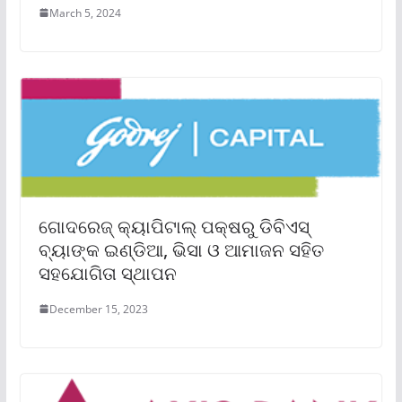
March 5, 2024
ଗୋଦରେଜ୍ କ୍ୟାପିଟାଲ୍ ପକ୍ଷରୁ ଡିବିଏସ୍
ବ୍ୟାଙ୍କ ଇଣ୍ଡିଆ, ଭିସା ଓ ଆମାଜନ ସହିତ
ସହଯୋଗିତା ସ୍ଥାପନ
December 15, 2023