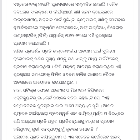
ସଷ୍ଟେନେବଲ୍ ମାଇନିଂ ପୁରସ୍କାରରେ ସମ୍ମାନିତ ହୋଇଛି । ଜୈବ
ବିବିଧତାର ସଂରକ୍ଷଣ ଓ ଦୀର୍ଘସ୍ଥାୟୀ ଖଣି ଖନନ କ୍ଷେତ୍ରରେ
ଉଲ୍ଲେଖନୀୟ ଅବଦାନ ପାଇଁ ସୁକିନ୍ଦା କ୍ରୋମାଇଟ୍ ଖଣିକୁ ସୋମବାର
ନୂଆଦିଲ୍ଲୀରେ ଅନୁଷ୍ଠିତ ଫେଡେରେସନ୍ ଅଫ୍ ଇଣ୍ଡିଆନ୍ ମିନେରାଲ୍
ଇଣ୍ଡଷ୍ଟ୍ରିଜ୍ (ଫିମି) ଆୱାର୍ଡସ୍ ୨୦୨୨-୨୩ରେ ଏହି ପୁରସ୍କାର
ପ୍ରଦାନ କରାଯାଇଛି ।
ଖଣିର ପ୍ରଦର୍ଶନ ପ୍ରତି ଉଲ୍ଲେଖନୀୟ ଅବଦାନ ପାଇଁ ସୁକିନ୍ଦା
କ୍ରୋମାଇଟ୍ ଖଣିର ମୁଖ୍ୟ ଶମ୍ଭୁ ନାଥ ଝାଙ୍କୁ ମଧ୍ୟ ସାର୍ଟିଫିକେଟ୍
ପ୍ରଦାନ କରାଯାଇଥିଲା । ଫିମି ପକ୍ଷରୁ ଆରମ୍ଭ କରାଯାଇଥିବା ଏହି
ପୁରସ୍କାର ସମାରୋହକୁ ଫିମିର ୫୭ତମ ବାର୍ଷିକ ସାଧାରଣ ବୈଠକ
ଅବସରରେ ଆୟୋଜନ କରାଯାଇଥିଲା ।
ଟାଟା ଷ୍ଟିଲ୍‌ର ଫେରୋ ଆଲଏଜ୍ ଓ ମିନେରାଲ ଡିଭିଜନର
ଏକ୍‌ଜିକ୍ୟୁଟିଭ୍ ଇନ୍‌-ଚାର୍ଚ ପଙ୍କଜ ସତିଜା କହିଛନ୍ତି ଯେ, “ଏହି
ସମ୍ମାନଜନକ ପୁରସ୍କାର ପାଇ ଆମେ ଅତ୍ୟନ୍ତ ଖୁସିିିି । ଆମର
ବ୍ୟାପକ ଦୀର୍ଘସ୍ଥାୟୀ ଫ୍ରେମ୍‌ୱର୍କ ଏବଂ ଦାୟିତ୍ୱପୂର୍ଣ୍ଣ ଓ ନିରନ୍ତର
ଖଣି ଅଭ୍ୟାସ ପ୍ରତି ଅତୁଟ ପ୍ରତିବଦ୍ଧତାକୁ ମାନ୍ୟତା ପ୍ରଦାନ
କରିଥିବାରୁ ଜୁରୀ ସଦସ୍ୟଙ୍କୁ ମୁଁ କୃତଜ୍ଞତା ଜଣାଉଛି ।’’
ପରିବେଶ ପ୍ରତି ଦାୟିତ୍ୱବାନ ଓ ଏକ ସଚେତନ କର୍ପୋରେଟ ହାଉସ୍