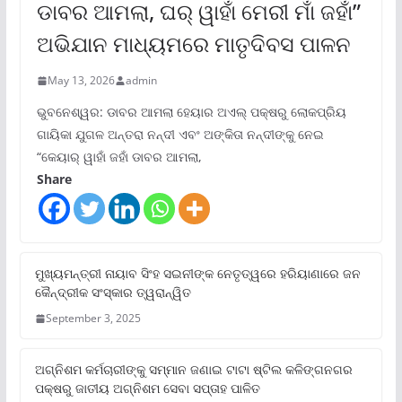
ଡାବର ଆମଲା, ଘର୍ ୱାହାଁ ମେରୀ ମାଁ ଜହାଁ”
ଅଭିଯାନ ମାଧ୍ୟମରେ ମାତୃଦିବସ ପାଳନ
May 13, 2026
admin
ଭୁବନେଶ୍ୱର: ଡାବର ଆମଲା ହେୟାର ଅଏଲ୍ ପକ୍ଷରୁ ଲୋକପ୍ରିୟ
ଗାୟିକା ଯୁଗଳ ଅନ୍ତରା ନନ୍ଦୀ ଏବଂ ଅଙ୍କିତା ନନ୍ଦୀଙ୍କୁ ନେଇ
“କେୟାର୍ ୱାହାଁ ଜହାଁ ଡାବର ଆମଲା,
Share
ମୁଖ୍ୟମନ୍ତ୍ରୀ ନାୟାବ ସିଂହ ସଇନୀଙ୍କ ନେତୃତ୍ୱରେ ହରିୟାଣାରେ ଜନ
କୈନ୍ଦ୍ରୀକ ସଂସ୍କାର ତ୍ୱରାନ୍ୱିତ
September 3, 2025
ଅଗ୍ନିଶମ କର୍ମଚାରୀଙ୍କୁ ସମ୍ମାନ ଜଣାଇ ଟାଟା ଷ୍ଟିଲ କଳିଙ୍ଗନଗର
ପକ୍ଷରୁ ଜାତୀୟ ଅଗ୍ନିଶମ ସେବା ସପ୍ତାହ ପାଳିତ