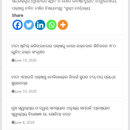
ସାନ୍ତାକ୍ରୁଜ୍ (ମୁମ୍ବାଇ) ସ୍ଥିତ ‘ଦି ଯୋଗ ଇନଷ୍ଟିଚ୍ୟୁଟ୍‌’ (ଟିୱାଇଆଇ),
ପକ୍ଷରୁ ଚଳିତ ବର୍ଷର ବିଷୟବସ୍ତୁ “ସୁସ୍ଥ ବାର୍ଦ୍ଧକ୍ୟ
Share
ଟାଟା ଷ୍ଟିଲ୍‌ କଳିଙ୍ଗନଗର ପକ୍ଷରୁ ମେଗା ରକ୍ତଦାନ ଶିବିରରେ ୨୮୦
ୟୁନିଟ୍‌ ରକ୍ତ ସଂଗୃହୀତ
June 19, 2026
ଟାଟା ଏଆଇଜି ପକ୍ଷରୁ ମେଡିକେୟାର ରିଜର୍ଭ ସୁପର ଟପ୍‌-ଅପ୍ ପ୍ଲାନ୍‌ର
ଶୁଭାରମ୍ଭ
June 10, 2026
ମୁଖ ସ୍ୱାସ୍ଥ୍ୟ ଓ ତ୍ୱଚା ସମସ୍ୟାର ଅଦୃଶ୍ୟ ସମ୍ପର୍କ :ପ୍ରଖ୍ୟାତ
ସ୍ୱାସ୍ଥ୍ୟ ବିଶେଷଜ୍ଞ ଡା. ସୋନିଆ ଦତ୍ତ
June 8, 2026