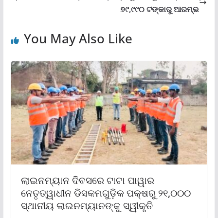
୭୯,୯୯୦ ଟଙ୍କାରୁ ଆରମ୍ଭ
You May Also Like
ଲାଇନମ୍ୟାନ ଦିବସରେ ଟାଟା ପାୱାର
ନେତୃତ୍ୱାଧୀନ ଡିସକମଗୁଡ଼ିକ ପକ୍ଷରୁ ୨୧,୦୦୦
ସ୍ଥାନୀୟ ଲାଇନମ୍ୟାନଙ୍କୁ ସ୍ୱୀକୃତି