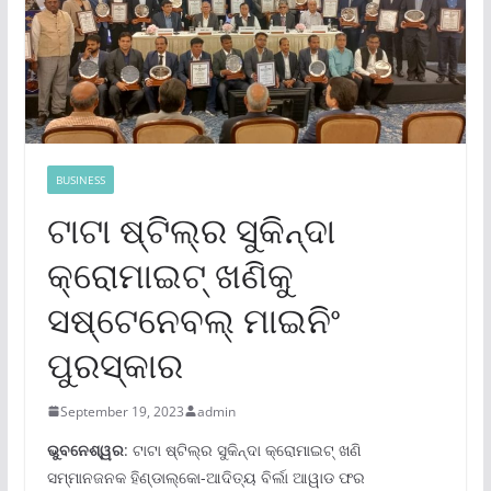
BUSINESS
ଟାଟା ଷ୍ଟିଲ୍‌ର ସୁକିନ୍ଦା
କ୍ରୋମାଇଟ୍ ଖଣିକୁ
ସଷ୍ଟେନେବଲ୍ ମାଇନିଂ
ପୁରସ୍କାର
September 19, 2023
admin
ଭୁବନେଶ୍ୱର
: ଟାଟା ଷ୍ଟିଲ୍‌ର ସୁକିନ୍ଦା କ୍ରୋମାଇଟ୍ ଖଣି
ସମ୍ମାନଜନକ ହିଣ୍ଡାଲ୍‌କୋ-ଆଦିତ୍ୟ ବିର୍ଲା ଆୱାଡ ଫର