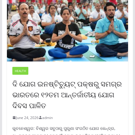
HEALTH
ଦି ଯୋଗ ଇନଷ୍ଟିଚ୍ୟୁଟ୍ ପକ୍ଷରୁ ସମଗ୍ର
ଭାରତରେ ୧୨ତମ ଆନ୍ତର୍ଜାତୀୟ ଯୋଗ
ଦିବସ ପାଳିତ
June 24, 2026
admin
ଭୁବନେଶ୍ୱର: ବିଶ୍ୱର ସବୁଠାରୁ ପୁରୁଣା ସଂଗଠିତ ଯୋଗ କେନ୍ଦ୍ର,