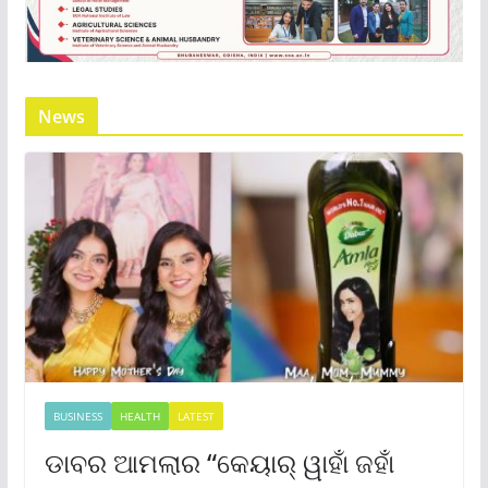
News
BUSINESS
HEALTH
LATEST
ଡାବର ଆମଲାର “କେୟାର୍ ୱାହାଁ ଜହାଁ