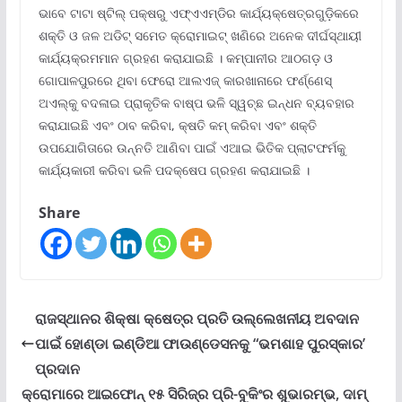
ଭାବେ ଟାଟା ଷ୍ଟିଲ୍ ପକ୍ଷରୁ ଏଫ୍‌ଏଏମ୍‌ଡିର କାର୍ଯ୍ୟକ୍ଷେତ୍ରଗୁଡ଼ିକରେ
ଶକ୍ତି ଓ ଜଳ ଅଡିଟ୍ ସମେତ କ୍ରୋମାଇଟ୍ ଖଣିରେ ଅନେକ ଦୀର୍ଘସ୍ଥାୟୀ
କାର୍ଯ୍ୟକ୍ରମମାନ ଗ୍ରହଣ କରାଯାଇଛି । କମ୍ପାନୀର ଆଠଗଡ଼ ଓ
ଗୋପାଳପୁରରେ ଥିବା ଫେରୋ ଆଲଏଜ୍ କାରଖାନାରେ ଫର୍ଣ୍ଣେସ୍
ଅଏଲ୍‌କୁ ବଦଳାଇ ପ୍ରାକୃତିକ ବାଷ୍ପ ଭଳି ସ୍ୱଚ୍ଛ ଇନ୍ଧନ ବ୍ୟବହାର
କରାଯାଇଛି ଏବଂ ଠାବ କରିବା, କ୍ଷତି କମ୍ କରିବା ଏବଂ ଶକ୍ତି
ଉପଯୋଗିତାରେ ଉନ୍ନତି ଆଣିବା ପାଇଁ ଏଆଇ ଭିତିକ ପ୍ଲାଟଫର୍ମକୁ
କାର୍ଯ୍ୟକାରୀ କରିବା ଭଳି ପଦକ୍ଷେପ ଗ୍ରହଣ କରାଯାଇଛି ।
Share
ରାଜସ୍ଥାନର ଶିକ୍ଷା କ୍ଷେତ୍ର ପ୍ରତି ଉଲ୍ଲେଖନୀୟ ଅବଦାନ
ପାଇଁ ହୋଣ୍ଡା ଇଣ୍ଡିଆ ଫାଉଣ୍ଡେସନକୁ “ଭମଶାହ ପୁରସ୍କାର’
ପ୍ରଦାନ
କ୍ରୋମାରେ ଆଇଫୋନ୍ ୧୫ ସିରିଜ୍‌ର ପ୍ରି-ବୁକିଂର ଶୁଭାରମ୍ଭ, ଦାମ୍