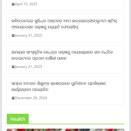
April 15, 2025
କଳିଙ୍ଗନଗର ସୁକିନ୍ଦା ଅଞ୍ଚଳର ୧୫୦ ଛାତ୍ରଛାତ୍ରୀଙ୍କୁଟାଟା ଷ୍ଟିଲ୍
ଫାଉଣ୍ଡେସନ ପକ୍ଷରୁ ଜ୍ୟୋତି ଫେଲୋସିପ୍‌
January 31, 2025
ରାମାୟଣ ସାଂସ୍କୃତିକ କେନ୍ଦ୍ର ପକ୍ଷରୁ ଅଯୋଧ୍ୟାରେ ରାମ ମନ୍ଦିର
ଉଦଘାଟନର ପ୍ରଥମ ବାର୍ଷିକୀ ପାଳନ
January 21, 2025
ସମ୍‌ରେ ନବଜାତ ଶିଶୁଙ୍କ କ୍ଷେତ୍ରରେ ପୁର୍ନଜୀବନ ପ୍ରଶିକ୍ଷଣ
କାର୍ଯ୍ୟକ୍ରମ ଆୟୋଜିତ
December 26, 2024
Health