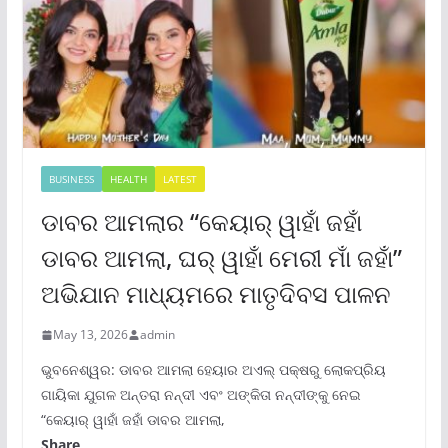
BUSINESS
HEALTH
LATEST
ଡାବର ଆମଲାର “କେୟାର୍ ୱାହାଁ ଜହାଁ
ଡାବର ଆମଲା, ଘର୍ ୱାହାଁ ମେରୀ ମାଁ ଜହାଁ”
ଅଭିଯାନ ମାଧ୍ୟମରେ ମାତୃଦିବସ ପାଳନ
May 13, 2026
admin
ଭୁବନେଶ୍ୱର: ଡାବର ଆମଲା ହେୟାର ଅଏଲ୍ ପକ୍ଷରୁ ଲୋକପ୍ରିୟ
ଗାୟିକା ଯୁଗଳ ଅନ୍ତରା ନନ୍ଦୀ ଏବଂ ଅଙ୍କିତା ନନ୍ଦୀଙ୍କୁ ନେଇ
“କେୟାର୍ ୱାହାଁ ଜହାଁ ଡାବର ଆମଲା,
Share