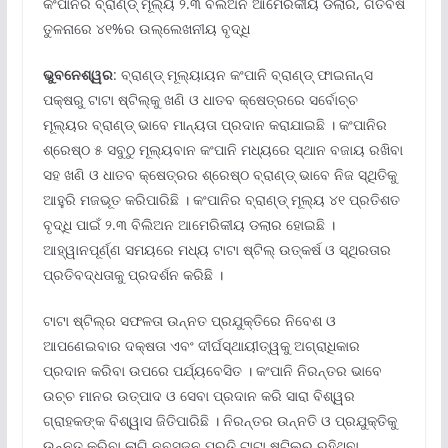
କଂପାନିର ବ୍ରାଣ୍ଡ୍ ମୂଲ୍ୟ ୨.୩ ବିଲିଅନ ଆମେରିକୀୟ ଡଲାର, ଗତବର୍ଷ
ତୁଳନାରେ ୪୧%ର ଉଲ୍ଲେଖନୀୟ ବୃଦ୍ଧି
ଭୁବନେଶ୍ୱର
: ବ୍ରାଣ୍ଡ୍ ମୂଲ୍ୟାୟନ କଂପାନି ବ୍ରାଣ୍ଡ୍ ଫାଇନାନ୍ସ
ପକ୍ଷରୁ ଟାଟା ଷ୍ଟିଲ୍‌କୁ ଖଣି ଓ ଧାତବ କ୍ଷେତ୍ରରେ ସର୍ବୋଚ୍ଚ
ମୂଲ୍ୟର ବ୍ରାଣ୍ଡ୍ ଭାବେ ମାନ୍ୟତା ପ୍ରଦାନ କରାଯାଇଛି । କଂପାନିର
ଶ୍ରେଷ୍ଠ ୫ ସବୁଠୁ ମୂଲ୍ୟବାନ କଂପାନି ମଧ୍ୟରେ ସ୍ଥାନ ବଜାୟ ରଖିବା
ସହ ଖଣି ଓ ଧାତବ କ୍ଷେତ୍ରର ଶ୍ରେଷ୍ଠ ବ୍ରାଣ୍ଡ୍ ଭାବେ ନିଜ ସ୍ଥିତିକୁ
ଆହୁରି ମଜଭୂତ କରିପାରିଛି । କଂପାନିର ବ୍ରାଣ୍ଡ୍ ମୂଲ୍ୟ ୪୧ ପ୍ରତିଶତ
ବୃଦ୍ଧି ପାଇଁ ୨.୩ ବିଲିଅନ ଆମେରିକୀୟ ଡଲାର ହୋଇଛି ।
ଆହ୍ୱାନପୂର୍ଣ୍ଣ ସମୟରେ ମଧ୍ୟ ଟାଟା ଷ୍ଟିଲ୍ ଉତ୍କର୍ଷ ଓ ସ୍ଥିରତାର
ପ୍ରତିବଦ୍ଧତାକୁ ପ୍ରଦର୍ଶନ କରିଛି ।
ଟାଟା ଷ୍ଟିଲ୍‌ର ସଫଳତା ଉନ୍ନତ ପ୍ରଯୁକ୍ତିରେ ନିବେଶ ଓ
ଆପଣେଇବାର ଦକ୍ଷତା ଏବଂ ଦୀର୍ଘସ୍ଥାୟୀତ୍ୱକୁ ଅଗ୍ରାଧିକାର
ପ୍ରଦାନ କରିବା ଉପରେ ପର୍ଯ୍ୟବେସିତ । କଂପାନି ନିରନ୍ତର ଭାବେ
ଉଚ୍ଚ ମାନର ଉତ୍ପାଦ ଓ ସେବା ପ୍ରଦାନ କରି ସାରା ବିଶ୍ୱର
ଗ୍ରାହକଙ୍କ ବିଶ୍ୱାସ ଜିତିପାରିଛି । ନିରନ୍ତର ଉନ୍ନତି ଓ ପ୍ରଯୁକ୍ତିକୁ
ଉନ୍ନତ କରିବା ଲାଗି ନବସୃଜନ ପ୍ରତି ଟାଟା ଷ୍ଟିଲ୍‌ର ରହିଥିବା