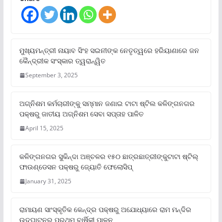
ମୁଖ୍ୟମନ୍ତ୍ରୀ ନାୟାବ ସିଂହ ସଇନୀଙ୍କ ନେତୃତ୍ୱରେ ହରିୟାଣାରେ ଜନ
କୈନ୍ଦ୍ରୀକ ସଂସ୍କାର ତ୍ୱରାନ୍ୱିତ
September 3, 2025
ଅଗ୍ନିଶମ କର୍ମଚାରୀଙ୍କୁ ସମ୍ମାନ ଜଣାଇ ଟାଟା ଷ୍ଟିଲ କଳିଙ୍ଗନଗର
ପକ୍ଷରୁ ଜାତୀୟ ଅଗ୍ନିଶମ ସେବା ସପ୍ତାହ ପାଳିତ
April 15, 2025
କଳିଙ୍ଗନଗର ସୁକିନ୍ଦା ଅଞ୍ଚଳର ୧୫୦ ଛାତ୍ରଛାତ୍ରୀଙ୍କୁଟାଟା ଷ୍ଟିଲ୍
ଫାଉଣ୍ଡେସନ ପକ୍ଷରୁ ଜ୍ୟୋତି ଫେଲୋସିପ୍‌
January 31, 2025
ରାମାୟଣ ସାଂସ୍କୃତିକ କେନ୍ଦ୍ର ପକ୍ଷରୁ ଅଯୋଧ୍ୟାରେ ରାମ ମନ୍ଦିର
ଉଦଘାଟନର ପ୍ରଥମ ବାର୍ଷିକୀ ପାଳନ