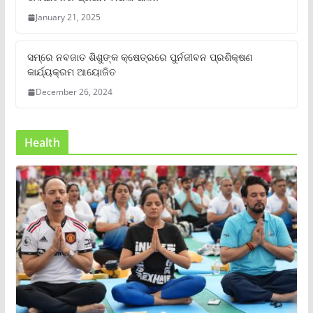
January 21, 2025
ସମ୍‌ରେ ନବଜାତ ଶିଶୁଙ୍କ କ୍ଷେତ୍ରରେ ପୁର୍ନଜୀବନ ପ୍ରଶିକ୍ଷଣ
କାର୍ଯ୍ୟକ୍ରମ ଆୟୋଜିତ
December 26, 2024
Health