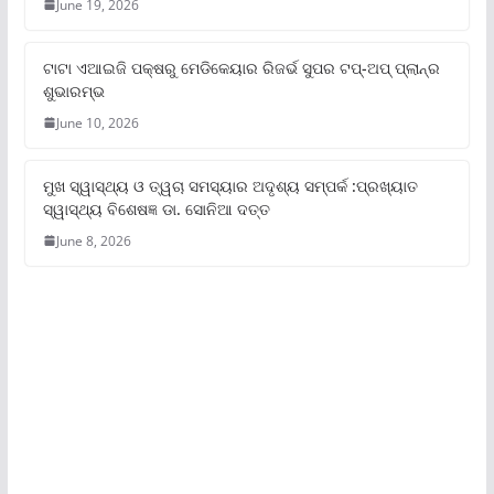
June 19, 2026
ଟାଟା ଏଆଇଜି ପକ୍ଷରୁ ମେଡିକେୟାର ରିଜର୍ଭ ସୁପର ଟପ୍‌-ଅପ୍ ପ୍ଲାନ୍‌ର
ଶୁଭାରମ୍ଭ
June 10, 2026
ମୁଖ ସ୍ୱାସ୍ଥ୍ୟ ଓ ତ୍ୱଚା ସମସ୍ୟାର ଅଦୃଶ୍ୟ ସମ୍ପର୍କ :ପ୍ରଖ୍ୟାତ
ସ୍ୱାସ୍ଥ୍ୟ ବିଶେଷଜ୍ଞ ଡା. ସୋନିଆ ଦତ୍ତ
June 8, 2026