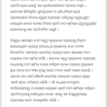
ପ୍ରତିବଦ୍ଧତା ଯୋଗୁଁ ଏହା ପ୍ରତିଯୋଗିତାରେ ଆଗରେ ରହୁଛି ।
ଭାରତରେ ଭିତିଭୂମିର ପୁନରୁଦ୍ଧାର ଓ ଗ୍ରିନ୍‌ଫିଲ୍ଡ (ନୂଆ
ପ୍ରକଳ୍ପ)ରେ ନିବେଶ ଦ୍ୱାରା ବ୍ରାଣ୍ଡ୍‌ର ଅଭିବୃଦ୍ଧି ତ୍ୱରାନ୍ୱିତ
ହୋଇଥିବା ବେଳେ ଦେଶର ବିକାଶ ପ୍ରତି ଟାଟା ଷ୍ଟିଲ୍‌ର ଗୁରୁତ୍ୱପୂର୍ଣ୍ଣ
ଯୋଗଦାନକୁ ତାହା ପ୍ରତିଫଳିତ କରୁଛି ।
ବିଶ୍ୱର ଶ୍ରେଷ୍ଠ ୫୦୦ ସବୁଠୁ ମୂଲ୍ୟବାନ ବ୍ରାଣ୍ଡ୍‌କୁ ଚିହ୍ନଟ
କରାଯାଇଥିବା ବ୍ରାଣ୍ଡ୍ ଫାଇନାନ୍ସ ଗ୍ଲୋବାଲ୍ ୫୦୦ ୨୦୨୩
ରିପୋର୍ଟରେ ଏକମାତ୍ର ଭାରତୀୟ ବ୍ରାଣ୍ଡ୍ ଭାବେ ଶ୍ରେଷ୍ଠ ୧୦୦
ମଧ୍ୟରେ ଟାଟା ଷ୍ଟିଲ୍ ରହିଛି । ଭାରତର ସବୁଠୁ ମୂଲ୍ୟବାନ ବ୍ରାଣ୍ଡ୍‌ର
ମାନ୍ୟତାକୁ ଟାଟା ଷ୍ଟିଲ୍ ବଜାୟ ରଖିଥିବା ବେଳେ ବ୍ରାଣ୍ଡ୍ ମୂଲ୍ୟରେ
ଦୁଇ ଅଙ୍କ (୧୦.୩%) ବୃଦ୍ଧି ହୋଇ ୨୬୪୦ କୋଟି ଡଲାର ହୋଇଛି ।
ପ୍ରଥମ ଥର ପାଇଁ କୌଣସି ଭାରତୀୟ ବ୍ରାଣ୍ଡ୍‌ର ବ୍ରାଣ୍ଡ୍ ମୂଲ୍ୟ
ଏଭଳି ସ୍ତର ଅତିକ୍ରମ କରିଛି । ଏହି ମାନ୍ୟତା ନବସୃଜନ,
ଦୀର୍ଘସ୍ଥାୟୀତ୍ୱ ଓ ଗୋଷ୍ଠୀ କଲ୍ୟାଣ ପ୍ରତି ଟାଟା ଷ୍ଟିଲ୍‌ର ରହିଥିବା
ପ୍ରତିବଦ୍ଧତାକୁ ଦର୍ଶାଉଥିବା ବେଳେ ଏହାକୁ ଏକ ବିଶ୍ୱସ୍ତରୀୟ
ବ୍ୟବସାୟ ଭାବେ ଉପସ୍ଥାପିତ କରିଛି ।