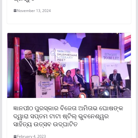
November 13, 2024
ଜ୍ଞାନପୀଠ ପୁରସ୍କାର ବିଜେତା ଅମିତାଭ ଘୋଷଙ୍କ
ଦ୍ୱାରା ସପ୍ତମ ଟାଟା ଷ୍ଟିଲ୍ ଭୁବନେଶ୍ୱର
ସାହିତ୍ୟ ଉତ୍ସବ ଉଦ୍‌ଘାଟିତ
February 4, 2023