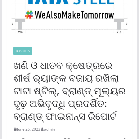
BUSINESS
ଖଣି ଓ ଧାତବ କ୍ଷେତ୍ରରେ
ଶୀର୍ଷ ର‌୍ୟାଙ୍କ ବଜାୟ ରଖିଲା
ଟାଟା ଷ୍ଟିଲ୍‌, ବ୍ରାଣ୍ଡ୍ ମୂଲ୍ୟର
ଦୃଢ଼ ଅଭିବୃଦ୍ଧି ପ୍ରଦର୍ଶିତ:
ବ୍ରାଣ୍ଡ୍ ଫାଇନାନ୍ସ ରିପୋର୍ଟ
June 26, 2023
admin