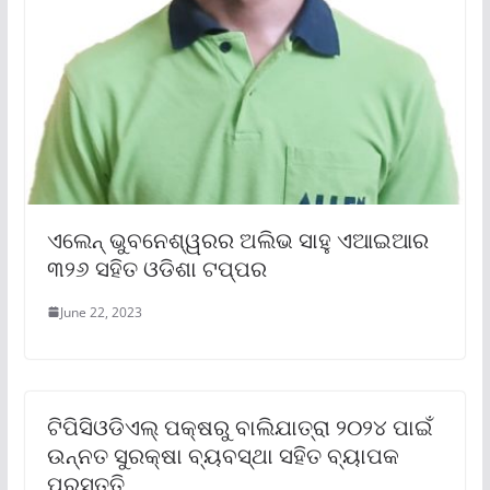
ଏଲେନ୍ ଭୁବନେଶ୍ୱରର ଅଲିଭ ସାହୁ ଏଆଇଆର
୩୨୬ ସହିତ ଓଡିଶା ଟପ୍ପର
June 22, 2023
ଟିପିସିଓଡିଏଲ୍ ପକ୍ଷରୁ ବାଲିଯାତ୍ରା ୨୦୨୪ ପାଇଁ
ଉନ୍ନତ ସୁରକ୍ଷା ବ୍ୟବସ୍ଥା ସହିତ ବ୍ୟାପକ
ପ୍ରସ୍ତୁତି