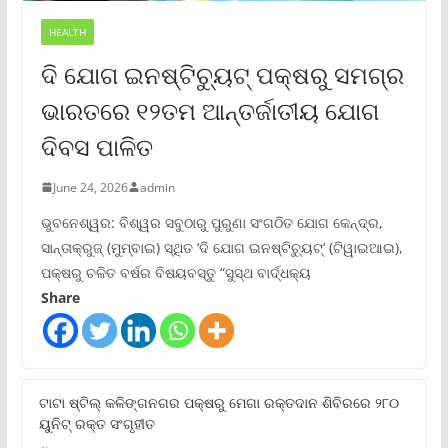
HEALTH
ଦି ଯୋଗ ଇନଷ୍ଟିଚ୍ୟୁଟ୍ ପକ୍ଷରୁ ସମଗ୍ର
ଭାରତରେ ୧୨ତମ ଆନ୍ତର୍ଜାତୀୟ ଯୋଗ
ଦିବସ ପାଳିତ
June 24, 2026
admin
ଭୁବନେଶ୍ୱର: ବିଶ୍ୱର ସବୁଠାରୁ ପୁରୁଣା ସଂଗଠିତ ଯୋଗ କେନ୍ଦ୍ର,
ସାନ୍ତାକ୍ରୁଜ୍ (ମୁମ୍ବାଇ) ସ୍ଥିତ ‘ଦି ଯୋଗ ଇନଷ୍ଟିଚ୍ୟୁଟ୍‌’ (ଟିୱାଇଆଇ),
ପକ୍ଷରୁ ଚଳିତ ବର୍ଷର ବିଷୟବସ୍ତୁ “ସୁସ୍ଥ ବାର୍ଦ୍ଧକ୍ୟ
Share
ଟାଟା ଷ୍ଟିଲ୍‌ କଳିଙ୍ଗନଗର ପକ୍ଷରୁ ମେଗା ରକ୍ତଦାନ ଶିବିରରେ ୨୮୦
ୟୁନିଟ୍‌ ରକ୍ତ ସଂଗୃହୀତ