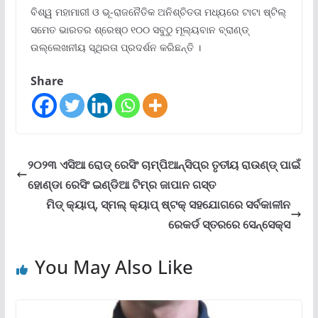
ବିଶ୍ୱ ମହାମାରୀ ଓ ଭୂ-ରାଜନୈତିକ ଅନିଶ୍ଚିତତା ମଧ୍ୟରେ ଟାଟା ଷ୍ଟିଲ୍
ସମେତ ଭାରତର ଶ୍ରେଷ୍ଠ ୧୦୦ ସବୁଠୁ ମୂଲ୍ୟବାନ ବ୍ରାଣ୍ଡ୍
ଉଲ୍ଲେଖନୀୟ ସ୍ଥିରତା ପ୍ରଦର୍ଶନ କରିଛନ୍ତି ।
Share
୨୦୨୩ ଏସିଆ ରୋଡ୍ ରେସିଂ ଚାମ୍ପିଆନ୍‌ସିପ୍‌ର ତୃତୀୟ ରାଉଣ୍ଡ୍ ପାଇଁ
ହୋଣ୍ଡା ରେସିଂ ଇଣ୍ଡିଆ ଟିମ୍‌ର ଜାପାନ ଗସ୍ତ
ମିଡ୍ କ୍ୟାପ୍‌, ସ୍ମଲ୍ କ୍ୟାପ୍ ଷ୍ଟକ୍ ସହଯୋଗରେ ସର୍ବକାଳୀନ
ରେକର୍ଡ ସ୍ତରରେ ସେନ୍‌ସେକ୍ସ
You May Also Like