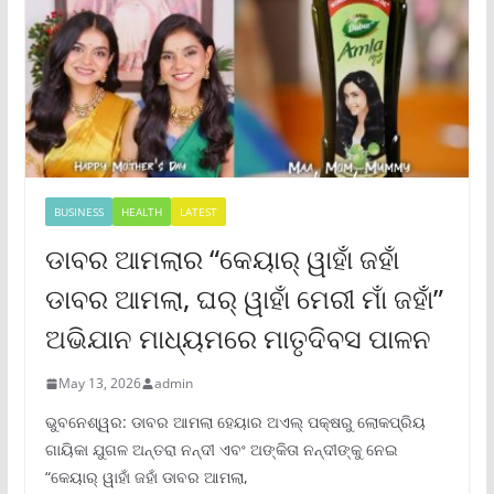
BUSINESS
HEALTH
LATEST
ଡାବର ଆମଲାର “କେୟାର୍ ୱାହାଁ ଜହାଁ
ଡାବର ଆମଲା, ଘର୍ ୱାହାଁ ମେରୀ ମାଁ ଜହାଁ”
ଅଭିଯାନ ମାଧ୍ୟମରେ ମାତୃଦିବସ ପାଳନ
May 13, 2026
admin
ଭୁବନେଶ୍ୱର: ଡାବର ଆମଲା ହେୟାର ଅଏଲ୍ ପକ୍ଷରୁ ଲୋକପ୍ରିୟ
ଗାୟିକା ଯୁଗଳ ଅନ୍ତରା ନନ୍ଦୀ ଏବଂ ଅଙ୍କିତା ନନ୍ଦୀଙ୍କୁ ନେଇ
“କେୟାର୍ ୱାହାଁ ଜହାଁ ଡାବର ଆମଲା,