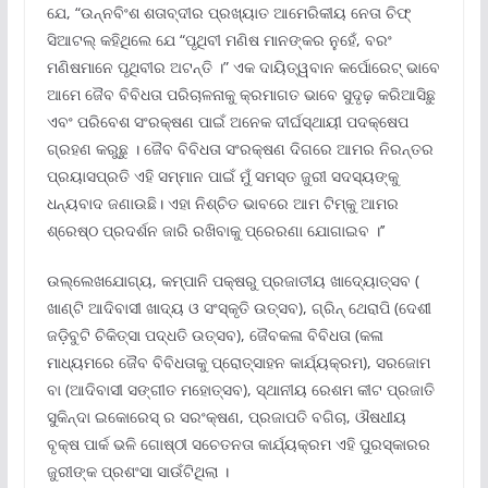
ଯେ, “ଉନ୍ନବିଂଶ ଶତାବ୍ଦୀର ପ୍ରଖ୍ୟାତ ଆମେରିକୀୟ ନେତା ଚିଫ୍
ସିଆଟଲ୍ କହିଥିଲେ ଯେ “ପୃଥିବୀ ମଣିଷ ମାନଙ୍କର ନୁହେଁ, ବରଂ
ମଣିଷମାନେ ପୃଥିବୀର ଅଟନ୍ତି ।” ଏକ ଦାୟିତ୍ୱବାନ କର୍ପୋରେଟ୍ ଭାବେ
ଆମେ ଜୈବ ବିବିଧତା ପରିଚାଳନାକୁ କ୍ରମାଗତ ଭାବେ ସୁଦୃଢ଼ କରିଆସିଛୁ
ଏବଂ ପରିବେଶ ସଂରକ୍ଷଣ ପାଇଁ ଅନେକ ଦୀର୍ଘସ୍ଥାୟୀ ପଦକ୍ଷେପ
ଗ୍ରହଣ କରୁଛୁ । ଜୈବ ବିବିଧତା ସଂରକ୍ଷଣ ଦିଗରେ ଆମର ନିରନ୍ତର
ପ୍ରୟାସପ୍ରତି ଏହି ସମ୍ମାନ ପାଇଁ ମୁଁ ସମସ୍ତ ଜୁରୀ ସଦସ୍ୟଙ୍କୁ
ଧନ୍ୟବାଦ ଜଣାଉଛି। ଏହା ନିଶ୍ଚିତ ଭାବରେ ଆମ ଟିମ୍‌କୁ ଆମର
ଶ୍ରେଷ୍ଠ ପ୍ରଦର୍ଶନ ଜାରି ରଖିବାକୁ ପ୍ରେରଣା ଯୋଗାଇବ ।’’
ଉଲ୍ଲେଖଯୋଗ୍ୟ, କମ୍ପାନି ପକ୍ଷରୁ ପ୍ରଜାତୀୟ ଖାଦ୍ୟୋତ୍ସବ (
ଖାଣ୍ଟି ଆଦିବାସୀ ଖାଦ୍ୟ ଓ ସଂସ୍କୃତି ଉତ୍ସବ), ଗ୍ରିନ୍ ଥେରାପି (ଦେଶୀ
ଜଡ଼ିବୁଟି ଚିକିତ୍ସା ପଦ୍ଧତି ଉତ୍ସବ), ଜୈବକଳା ବିବିଧତା (କଳା
ମାଧ୍ୟମରେ ଜୈବ ବିବିଧତାକୁ ପ୍ରୋତ୍ସାହନ କାର୍ଯ୍ୟକ୍ରମ), ସରଜୋମ
ବା (ଆଦିବାସୀ ସଙ୍ଗୀତ ମହୋତ୍ସବ), ସ୍ଥାନୀୟ ରେଶମ କୀଟ ପ୍ରଜାତି
ସୁକିନ୍ଦା ଇକୋରେସ୍ ର ସରଂକ୍ଷଣ, ପ୍ରଜାପତି ବଗିଚା, ଔଷଧୀୟ
ବୃକ୍ଷ ପାର୍କ ଭଳି ଗୋଷ୍ଠୀ ସଚେତନତା କାର୍ଯ୍ୟକ୍ରମ ଏହି ପୁରସ୍କାରର
ଜୁରୀଙ୍କ ପ୍ରଶଂସା ସାଉଁଟିଥିଲା ।