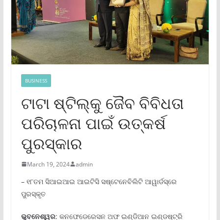
BUSINESS
ଟାଟା ଷ୍ଟିଲ୍‌କୁ ଜୈବ ବିବିଧତା
ପରିଚାଳନା ପାଇଁ ଉତ୍କର୍ଷ
ପୁରସ୍କାର
March 19, 2024
admin
– ୧୮ତମ ସିଆଇଆଇ ଆଇଟିସି ସଷ୍ଟେନେବିଲିଟି ଆୱାର୍ଡସ୍‌ରେ
ପୁରସ୍କୃତ
ଭୁବନେଶ୍ୱର
: କନଫେଡେରେସନ ଅଫ ଇଣ୍ଡିଆନ ଇଣ୍ଡଷ୍ଟ୍ରି