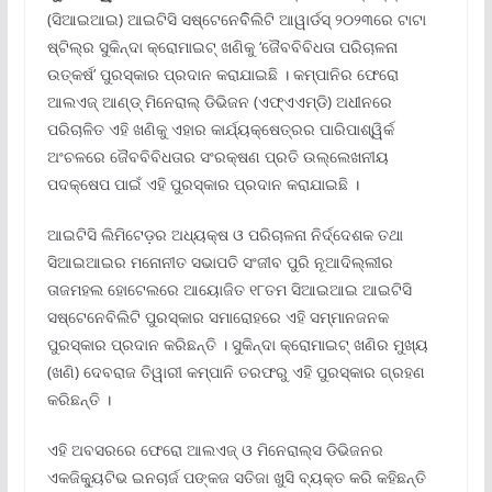
(ସିଆଇଆଇ) ଆଇଟିସି ସଷ୍ଟେନେବିିଲିଟି ଆୱାର୍ଡସ୍ ୨୦୨୩ରେ ଟାଟା
ଷ୍ଟିଲ୍‌ର ସୁକିନ୍ଦା କ୍ରୋମାଇଟ୍ ଖଣିକୁ ‘ଜୈବବିବିଧତା ପରିଚାଳନା
ଉତ୍କର୍ଷ’ ପୁରସ୍କାର ପ୍ରଦାନ କରାଯାଇଛି । କମ୍ପାନିର ଫେରୋ
ଆଲଏଜ୍ ଆଣ୍ଡ୍ ମିନେରାଲ୍ ଡିଭିଜନ (ଏଫ୍‌ଏଏମ୍‌ଡି) ଅଧୀନରେ
ପରିଚାଳିତ ଏହି ଖଣିକୁ ଏହାର କାର୍ଯ୍ୟକ୍ଷେତ୍ରର ପାରିପାଶ୍ୱିର୍କ
ଅଂଚଳରେ ଜୈବବିବିଧତାର ସଂରକ୍ଷଣ ପ୍ରତି ଉଲ୍ଲେଖନୀୟ
ପଦକ୍ଷେପ ପାଇଁ ଏହି ପୁରସ୍କାର ପ୍ରଦାନ କରାଯାଇଛି ।
ଆଇଟିସି ଲିମିଟେଡ଼ର ଅଧ୍ୟକ୍ଷ ଓ ପରିଚାଳନା ନିର୍ଦ୍ଦେଶକ ତଥା
ସିଆଇଆଇର ମନୋନୀତ ସଭାପତି ସଂଜୀବ ପୁରି ନୂଆଦିଲ୍ଲୀର
ତାଜମହଲ ହୋଟେଲରେ ଆୟୋଜିତ ୧୮ତମ ସିଆଇଆଇ ଆଇଟିସି
ସଷ୍ଟେନେବିଲିଟି ପୁରସ୍କାର ସମାରୋହରେ ଏହି ସମ୍ମାନଜନକ
ପୁରସ୍କାର ପ୍ରଦାନ କରିଛନ୍ତି । ସୁକିନ୍ଦା କ୍ରୋମାଇଟ୍ ଖଣିର ମୁଖ୍ୟ
(ଖଣି) ଦେବରାଜ ତିୱାରୀ କମ୍ପାନି ତରଫରୁ ଏହି ପୁରସ୍କାର ଗ୍ରହଣ
କରିଛନ୍ତି ।
ଏହି ଅବସରରେ ଫେରୋ ଆଲଏଜ୍ ଓ ମିନେରାଲ୍ସ ଡିଭିଜନର
ଏକଜିକ୍ୟୁଟିଭ ଇନଚାର୍ଜ ପଙ୍କଜ ସତିଜା ଖୁସି ବ୍ୟକ୍ତ କରି କହିଛନ୍ତି