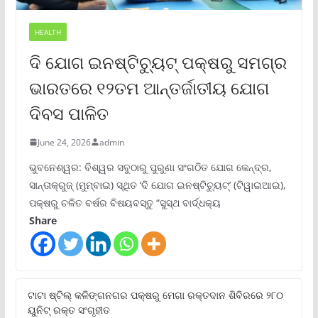
HEALTH
ଦି ଯୋଗ ଇନଷ୍ଟିଚ୍ୟୁଟ୍ ପକ୍ଷରୁ ସମଗ୍ର
ଭାରତରେ ୧୨ତମ ଆନ୍ତର୍ଜାତୀୟ ଯୋଗ
ଦିବସ ପାଳିତ
June 24, 2026
admin
ଭୁବନେଶ୍ୱର: ବିଶ୍ୱର ସବୁଠାରୁ ପୁରୁଣା ସଂଗଠିତ ଯୋଗ କେନ୍ଦ୍ର,
ସାନ୍ତାକ୍ରୁଜ୍ (ମୁମ୍ବାଇ) ସ୍ଥିତ ‘ଦି ଯୋଗ ଇନଷ୍ଟିଚ୍ୟୁଟ୍‌’ (ଟିୱାଇଆଇ),
ପକ୍ଷରୁ ଚଳିତ ବର୍ଷର ବିଷୟବସ୍ତୁ “ସୁସ୍ଥ ବାର୍ଦ୍ଧକ୍ୟ
Share
ଟାଟା ଷ୍ଟିଲ୍‌ କଳିଙ୍ଗନଗର ପକ୍ଷରୁ ମେଗା ରକ୍ତଦାନ ଶିବିରରେ ୨୮୦
ୟୁନିଟ୍‌ ରକ୍ତ ସଂଗୃହୀତ