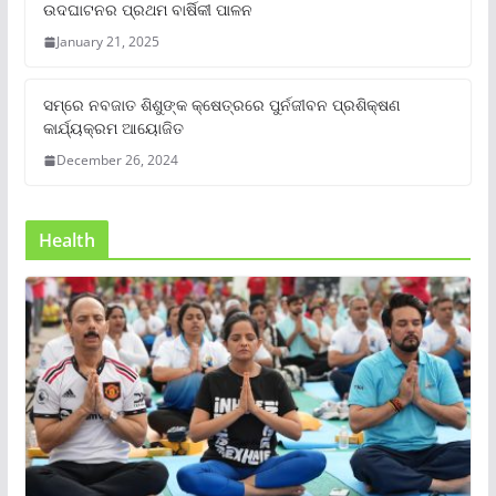
ଉଦଘାଟନର ପ୍ରଥମ ବାର୍ଷିକୀ ପାଳନ
January 21, 2025
ସମ୍‌ରେ ନବଜାତ ଶିଶୁଙ୍କ କ୍ଷେତ୍ରରେ ପୁର୍ନଜୀବନ ପ୍ରଶିକ୍ଷଣ
କାର୍ଯ୍ୟକ୍ରମ ଆୟୋଜିତ
December 26, 2024
Health