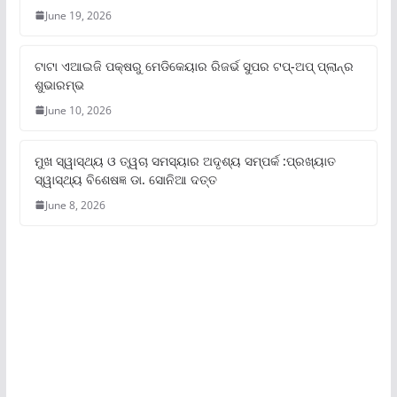
June 19, 2026
ଟାଟା ଏଆଇଜି ପକ୍ଷରୁ ମେଡିକେୟାର ରିଜର୍ଭ ସୁପର ଟପ୍‌-ଅପ୍ ପ୍ଲାନ୍‌ର
ଶୁଭାରମ୍ଭ
June 10, 2026
ମୁଖ ସ୍ୱାସ୍ଥ୍ୟ ଓ ତ୍ୱଚା ସମସ୍ୟାର ଅଦୃଶ୍ୟ ସମ୍ପର୍କ :ପ୍ରଖ୍ୟାତ
ସ୍ୱାସ୍ଥ୍ୟ ବିଶେଷଜ୍ଞ ଡା. ସୋନିଆ ଦତ୍ତ
June 8, 2026