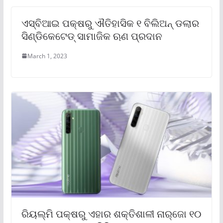
ଏସ୍‌ବିଆଇ ପକ୍ଷରୁ ଐତିହାସିକ ୧ ବିଲିଅନ୍ ଡଲାର
ସିଣ୍ଡିକେଟେଡ୍ ସାମାଜିକ ଋଣ ପ୍ରଦାନ
March 1, 2023
ରିୟଲ୍‌ମି ପକ୍ଷରୁ ଏହାର ଶକ୍ତିଶାଳୀ ନାର୍‌ଜୋ ୧୦