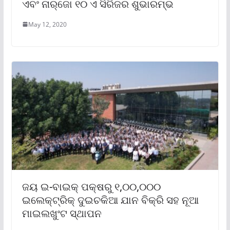
ଏବଂ ନାର୍‌ଜୋ ୧୦ ଏ ସିରିଜର ଶୁଭାରମ୍ଭ
May 12, 2020
ଜୟ ଇ-ବାଇକ୍ ପକ୍ଷରୁ ୧,୦୦,୦୦୦
ଇଲେକ୍ଟ୍ରିକ୍ ଦୁଇଚକିଆ ଯାନ ବିକ୍ରି ସହ ନୂଆ
ମାଇଲଖୁଂଟ ସ୍ଥାପନ