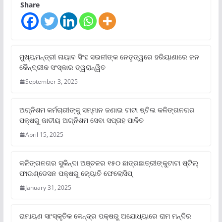
Share
ମୁଖ୍ୟମନ୍ତ୍ରୀ ନାୟାବ ସିଂହ ସଇନୀଙ୍କ ନେତୃତ୍ୱରେ ହରିୟାଣାରେ ଜନ
କୈନ୍ଦ୍ରୀକ ସଂସ୍କାର ତ୍ୱରାନ୍ୱିତ
September 3, 2025
ଅଗ୍ନିଶମ କର୍ମଚାରୀଙ୍କୁ ସମ୍ମାନ ଜଣାଇ ଟାଟା ଷ୍ଟିଲ କଳିଙ୍ଗନଗର
ପକ୍ଷରୁ ଜାତୀୟ ଅଗ୍ନିଶମ ସେବା ସପ୍ତାହ ପାଳିତ
April 15, 2025
କଳିଙ୍ଗନଗର ସୁକିନ୍ଦା ଅଞ୍ଚଳର ୧୫୦ ଛାତ୍ରଛାତ୍ରୀଙ୍କୁଟାଟା ଷ୍ଟିଲ୍
ଫାଉଣ୍ଡେସନ ପକ୍ଷରୁ ଜ୍ୟୋତି ଫେଲୋସିପ୍‌
January 31, 2025
ରାମାୟଣ ସାଂସ୍କୃତିକ କେନ୍ଦ୍ର ପକ୍ଷରୁ ଅଯୋଧ୍ୟାରେ ରାମ ମନ୍ଦିର