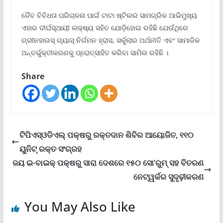
ଜୈବ ବିବିଧତା ପରିଚାଳନା ପାଇଁ ଟାଟା ଷ୍ଟିଲର ସାମଗ୍ରିକ ଆଭିମୁଖ୍ୟ
ଏହାର ଦୀର୍ଘସ୍ଥାୟୀ ଲକ୍ଷ୍ୟ ସହିତ ଯୋଡ଼ିହୋଇ ରହିଛି ଯେଉଁଥିରେ
ଗ୍ରୀନହାଉସ୍ ଗ୍ୟାସ୍ ନିର୍ଗମନ ହ୍ରାସ, ସର୍କୁଲାର ଅର୍ଥନୀତି ଏବଂ ସାମାଜିକ
ଅନ୍ତର୍ଭୁକ୍ତୀକରଣକୁ ପ୍ରୋତ୍ସାହିତ କରିବା ସାମିଲ ରହିଛି ।
Share
ଟିପିଏସ୍ଓଡିଏଲ୍ ପକ୍ଷରୁ ରକ୍ତଦାନ ଶିବିର ଆୟୋଜିତ, ୧୧୦
ୟୁନିଟ୍ ରକ୍ତ ସଂଗ୍ରହ
ଜୟ ଇ-ବାଇକ୍ ପକ୍ଷରୁ ସାରା ଦେଶରେ ୧୫୦ ସୋ’ରୁମ୍ ସହ ବିତରଣ
ନେଟ୍‌ୱର୍କର ସୁଦୃଢ଼ୀକରଣ
You May Also Like