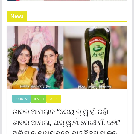
News
BUSINESS
HEALTH
LATEST
ଡାବର ଆମଲାର “କେୟାର୍ ୱାହାଁ ଜହାଁ
ଡାବର ଆମଲା, ଘର୍ ୱାହାଁ ମେରୀ ମାଁ ଜହାଁ”
ଅଭିଯାନ ମାଧ୍ୟମରେ ମାତୃଦିବସ ପାଳନ