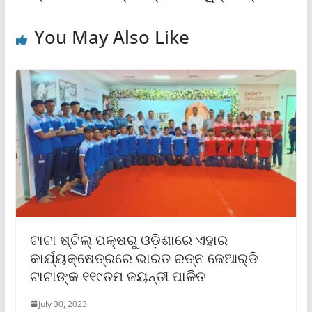
You May Also Like
ଟାଟା ଷ୍ଟିଲ୍ ପକ୍ଷରୁ ଓଡ଼ିଶାରେ ଏହାର
କାର୍ଯ୍ୟକ୍ଷେତ୍ରରେ ଭାରତ ରତ୍ନ ଜେଆର୍‌ଡି
ଟାଟାଙ୍କ ୧୧୯ତମ ଜୟନ୍ତୀ ପାଳିତ
July 30, 2023