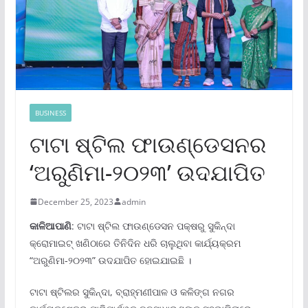
BUSINESS
ଟାଟା ଷ୍ଟିଲ ଫାଉଣ୍ଡେସନର
‘ଅରୁଣିମା-୨୦୨୩’ ଉଦଯାପିତ
December 25, 2023
admin
କାଳିଆପାଣି
: ଟାଟା ଷ୍ଟିଲ ଫାଉଣ୍ଡେସନ ପକ୍ଷରୁ ସୁକିନ୍ଦା
କ୍ରୋମାଇଟ୍ ଖଣିଠାରେ ତିନିଦିନ ଧରି ଚାଲୁଥିବା କାର୍ଯ୍ୟକ୍ରମ
“ଅରୁଣିମା-୨୦୨୩” ଉଦଯାପିତ ହୋଇଯାଇଛି ।
ଟାଟା ଷ୍ଟିଲର ସୁକିନ୍ଦା, ବ୍ରାହ୍ମଣୀପାଳ ଓ କଳିଙ୍ଗ ନଗର