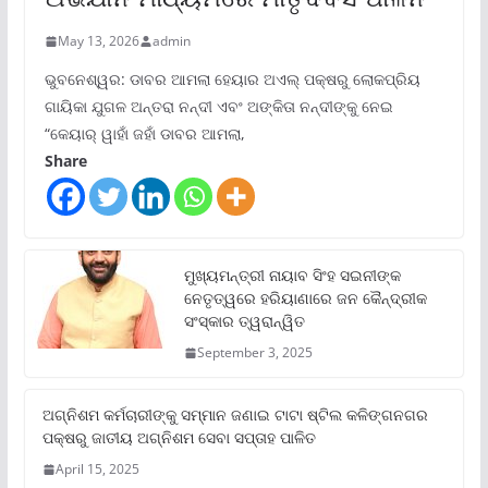
May 13, 2026
admin
ଭୁବନେଶ୍ୱର: ଡାବର ଆମଲା ହେୟାର ଅଏଲ୍ ପକ୍ଷରୁ ଲୋକପ୍ରିୟ
ଗାୟିକା ଯୁଗଳ ଅନ୍ତରା ନନ୍ଦୀ ଏବଂ ଅଙ୍କିତା ନନ୍ଦୀଙ୍କୁ ନେଇ
“କେୟାର୍ ୱାହାଁ ଜହାଁ ଡାବର ଆମଲା,
Share
ମୁଖ୍ୟମନ୍ତ୍ରୀ ନାୟାବ ସିଂହ ସଇନୀଙ୍କ
ନେତୃତ୍ୱରେ ହରିୟାଣାରେ ଜନ କୈନ୍ଦ୍ରୀକ
ସଂସ୍କାର ତ୍ୱରାନ୍ୱିତ
September 3, 2025
ଅଗ୍ନିଶମ କର୍ମଚାରୀଙ୍କୁ ସମ୍ମାନ ଜଣାଇ ଟାଟା ଷ୍ଟିଲ କଳିଙ୍ଗନଗର
ପକ୍ଷରୁ ଜାତୀୟ ଅଗ୍ନିଶମ ସେବା ସପ୍ତାହ ପାଳିତ
April 15, 2025