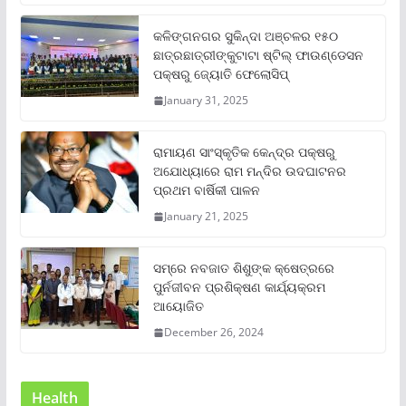
କଳିଙ୍ଗନଗର ସୁକିନ୍ଦା ଅଞ୍ଚଳର ୧୫୦
ଛାତ୍ରଛାତ୍ରୀଙ୍କୁଟାଟା ଷ୍ଟିଲ୍ ଫାଉଣ୍ଡେସନ
ପକ୍ଷରୁ ଜ୍ୟୋତି ଫେଲୋସିପ୍‌
January 31, 2025
ରାମାୟଣ ସାଂସ୍କୃତିକ କେନ୍ଦ୍ର ପକ୍ଷରୁ
ଅଯୋଧ୍ୟାରେ ରାମ ମନ୍ଦିର ଉଦଘାଟନର
ପ୍ରଥମ ବାର୍ଷିକୀ ପାଳନ
January 21, 2025
ସମ୍‌ରେ ନବଜାତ ଶିଶୁଙ୍କ କ୍ଷେତ୍ରରେ
ପୁର୍ନଜୀବନ ପ୍ରଶିକ୍ଷଣ କାର୍ଯ୍ୟକ୍ରମ
ଆୟୋଜିତ
December 26, 2024
Health