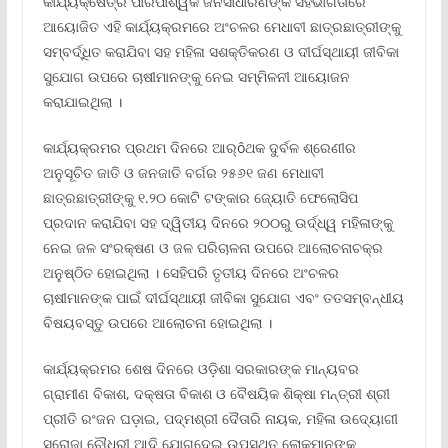
କାର୍ଯ୍ୟକ୍ଷେତ୍ର ପାରିପାର୍ଶ୍ୱକ ଜନସାଧାରଣଙ୍କ ସହଭାଗିତାରେ
ଆୟୋଜିତ ଏହି କାର୍ଯ୍ୟକ୍ରମରେ ଅଂଚଳର ମେଧାବୀ ଛାତ୍ରଛାତ୍ରୀଙ୍କୁ
ସମ୍ବର୍ଦ୍ଧିତ କରାଯିବା ସହ ମହିଳା ସଶକ୍ତିକରଣ ଓ ଦୀର୍ଘସ୍ଥାୟୀ ଜୀବିକା
ସୁଯୋଗ ଉପରେ ଚାଷୀମାନଙ୍କୁ ନେଇ ସମ୍ମିଳନୀ ଆୟୋଜନ
କରାଯାଇଥିଲା ।
କାର୍ଯ୍ୟକ୍ରମର ପ୍ରଥମ ଦିନରେ ଆର୍ôଥକ ଦୁର୍ବଳ ଶ୍ରେଣୀର
ଅନୁସୂଚିତ ଜାତି ଓ ଜନଜାତି ବର୍ଗର ୨୫୬୧ ଜଣ ମେଧାବୀ
ଛାତ୍ରଛାତ୍ରୀଙ୍କୁ ୧.୨୦ କୋଟି ଟଙ୍କାର ଜ୍ୟୋତି ଫେଲୋସିପ
ପ୍ରଦାନ କରାଯିବା ସହ ଦ୍ୱିତୀୟ ଦିନରେ ୨୦୦ରୁ ଉର୍ଦ୍ଧ୍ୱ ମହିଳାଙ୍କୁ
ନେଇ ଜଳ ସଂରକ୍ଷଣ ଓ ଜଳ ପରିଚାଳନା ଉପରେ ଆଲୋଚନାଚକ୍ର
ଅନୁଷ୍ଠିତ ହୋଇଥିଲା । ସେହିପରି ତୃତୀୟ ଦିନରେ ଅଂଚଳର
ଚାଷୀମାନଙ୍କ ପାଇଁ ଦୀର୍ଘସ୍ଥାୟୀ ଜୀବିକା ସୁଯୋଗ ଏବଂ ତତସମ୍ବନ୍ଧୀୟ
ବିଷୟବସ୍ତୁ ଉପରେ ଆଲୋଚନା ହୋଇଥିଲା ।
କାର୍ଯ୍ୟକ୍ରମର ଶେଷ ଦିନରେ ଓଡ଼ିଶା ସରକାରଙ୍କ ମାନ୍ୟବର
ଗ୍ରାମୀଣ ବିକାଶ, ଦକ୍ଷତା ବିକାଶ ଓ ବୈଷୟିକ ଶିକ୍ଷା ମନ୍ତ୍ରୀ ଶ୍ରୀ
ପ୍ରୀତି ରଂଜନ ଘଡ଼ାଇ, ପଦ୍ମଶ୍ରୀ ଦୈତାରି ନାୟକ, ମହିଳା ଉଦ୍ୟୋଗୀ
ସରୋଜା ଚୌଧୁରୀ ଆଦି ଯୋଗଦେଇ ଉପସ୍ଥିତ ଲୋକମାନଙ୍କୁ