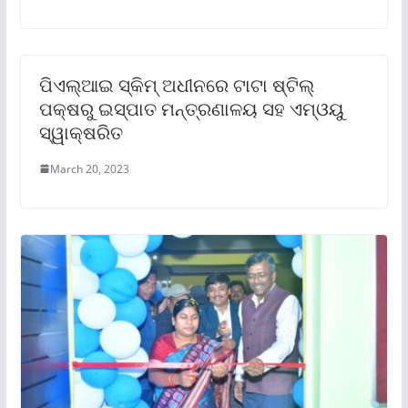
ପିଏଲ୍‌ଆଇ ସ୍କିମ୍ ଅଧୀନରେ ଟାଟା ଷ୍ଟିଲ୍
ପକ୍ଷରୁ ଇସ୍ପାତ ମନ୍ତ୍ରଣାଳୟ ସହ ଏମ୍‌ଓୟୁ
ସ୍ୱାକ୍ଷରିତ
March 20, 2023