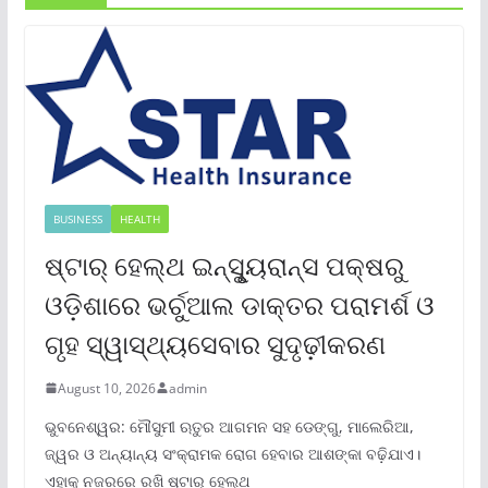
BUSINESS
HEALTH
ଷ୍ଟାର୍ ହେଲ୍‌ଥ ଇନ୍‌ସୁୃ୍ୟରାନ୍ସ ପକ୍ଷରୁ
ଓଡ଼ିଶାରେ ଭର୍ଚୁଆଲ ଡାକ୍ତର ପରାମର୍ଶ ଓ
ଗୃହ ସ୍ୱାସ୍ଥ୍ୟସେବାର ସୁଦୃଢ଼ୀକରଣ
August 10, 2026
admin
ଭୁବନେଶ୍ୱର: ମୌସୁମୀ ଋତୁର ଆଗମନ ସହ ଡେଙ୍ଗୁ, ମାଲେରିଆ,
ଜ୍ୱର ଓ ଅନ୍ୟାନ୍ୟ ସଂକ୍ରାମକ ରୋଗ ହେବାର ଆଶଙ୍କା ବଢ଼ିଯାଏ।
ଏହାକୁ ନଜରରେ ରଖି ଷ୍ଟାର୍ ହେଲ୍‌ଥ