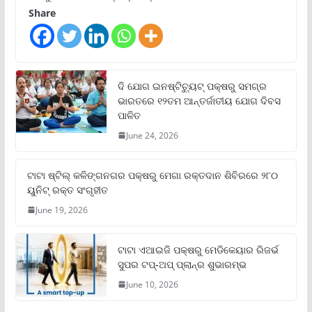
Share
ଦି ଯୋଗ ଇନଷ୍ଟିଚ୍ୟୁଟ୍ ପକ୍ଷରୁ ସମଗ୍ର
ଭାରତରେ ୧୨ତମ ଆନ୍ତର୍ଜାତୀୟ ଯୋଗ ଦିବସ
ପାଳିତ
June 24, 2026
ଟାଟା ଷ୍ଟିଲ୍‌ କଳିଙ୍ଗନଗର ପକ୍ଷରୁ ମେଗା ରକ୍ତଦାନ ଶିବିରରେ ୨୮୦
ୟୁନିଟ୍‌ ରକ୍ତ ସଂଗୃହୀତ
June 19, 2026
ଟାଟା ଏଆଇଜି ପକ୍ଷରୁ ମେଡିକେୟାର ରିଜର୍ଭ
ସୁପର ଟପ୍‌-ଅପ୍ ପ୍ଲାନ୍‌ର ଶୁଭାରମ୍ଭ
June 10, 2026