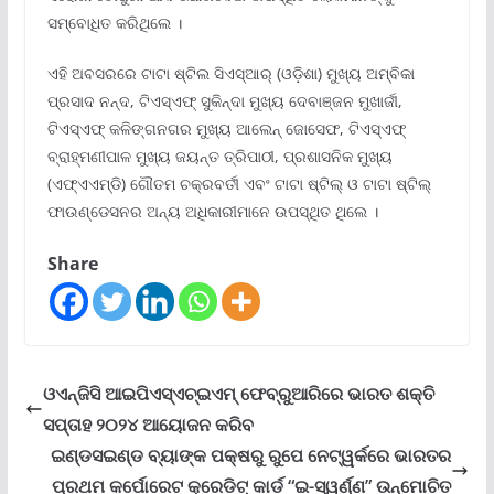
ସମ୍ବୋଧିତ କରିଥିଲେ ।
ଏହି ଅବସରରେ ଟାଟା ଷ୍ଟିଲ ସିଏସ୍‌ଆର୍ (ଓଡ଼ିଶା) ମୁଖ୍ୟ ଅମ୍ବିକା
ପ୍ରସାଦ ନନ୍ଦ, ଟିଏସ୍‌ଏଫ୍ ସୁକିନ୍ଦା ମୁଖ୍ୟ ଦେବାଞ୍ଜନ ମୁଖାର୍ଜୀ,
ଟିଏସ୍‌ଏଫ୍ କଳିଙ୍ଗନଗର ମୁଖ୍ୟ ଆଲେନ୍ ଜୋସେଫ, ଟିଏସ୍‌ଏଫ୍
ବ୍ରାହ୍ମଣୀପାଳ ମୁଖ୍ୟ ଜୟନ୍ତ ତ୍ରିପାଠୀ, ପ୍ରଶାସନିକ ମୁଖ୍ୟ
(ଏଫ୍‌ଏଏମ୍‌ଡି) ଗୌତମ ଚକ୍ରବର୍ତୀ ଏବଂ ଟାଟା ଷ୍ଟିଲ୍ ଓ ଟାଟା ଷ୍ଟିଲ୍
ଫାଉଣ୍ଡେସନର ଅନ୍ୟ ଅଧିକାରୀମାନେ ଉପସ୍ଥିତ ଥିଲେ ।
Share
ଓଏନ୍‌ଜିସି ଆଇପିଏସ୍‌ଏଚ୍‌ଇଏମ୍ ଫେବ୍ରୁଆରିରେ ଭାରତ ଶକ୍ତି
ସପ୍ତାହ ୨୦୨୪ ଆୟୋଜନ କରିବ
ଇଣ୍ଡସଇଣ୍ଡ ବ୍ୟାଙ୍କ ପକ୍ଷରୁ ରୁପେ ନେଟ୍‌ୱର୍କରେ ଭାରତର
ପ୍ରଥମ କର୍ପୋରେଟ କ୍ରେଡିଟ୍ କାର୍ଡ “ଇ-ସ୍ୱର୍ଣ୍ଣ” ଉନ୍ମୋଚିତ