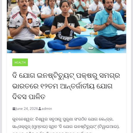
HEALTH
ଦି ଯୋଗ ଇନଷ୍ଟିଚ୍ୟୁଟ୍ ପକ୍ଷରୁ ସମଗ୍ର
ଭାରତରେ ୧୨ତମ ଆନ୍ତର୍ଜାତୀୟ ଯୋଗ
ଦିବସ ପାଳିତ
June 24, 2026
admin
ଭୁବନେଶ୍ୱର: ବିଶ୍ୱର ସବୁଠାରୁ ପୁରୁଣା ସଂଗଠିତ ଯୋଗ କେନ୍ଦ୍ର,
ସାନ୍ତାକ୍ରୁଜ୍ (ମୁମ୍ବାଇ) ସ୍ଥିତ ‘ଦି ଯୋଗ ଇନଷ୍ଟିଚ୍ୟୁଟ୍‌’ (ଟିୱାଇଆଇ),