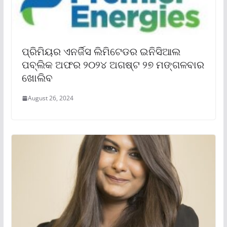
ପ୍ରିମିୟର ଏନର୍ଜିସ ଲିମିଟେଡର ଇନିସିଆଲ
ପବ୍ଲିକ ଅଫର ୨୦୨୪ ଅଗଷ୍ଟ ୨୭ ମଙ୍ଗଳବାର
ଖୋଲିବ
August 26, 2024