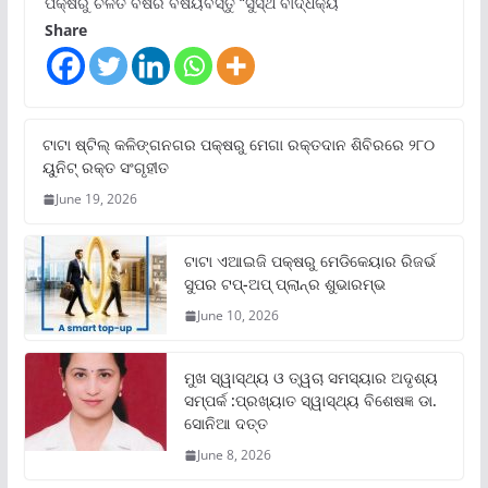
ପକ୍ଷରୁ ଚଳିତ ବର୍ଷର ବିଷୟବସ୍ତୁ “ସୁସ୍ଥ ବାର୍ଦ୍ଧକ୍ୟ
Share
ଟାଟା ଷ୍ଟିଲ୍‌ କଳିଙ୍ଗନଗର ପକ୍ଷରୁ ମେଗା ରକ୍ତଦାନ ଶିବିରରେ ୨୮୦
ୟୁନିଟ୍‌ ରକ୍ତ ସଂଗୃହୀତ
June 19, 2026
ଟାଟା ଏଆଇଜି ପକ୍ଷରୁ ମେଡିକେୟାର ରିଜର୍ଭ
ସୁପର ଟପ୍‌-ଅପ୍ ପ୍ଲାନ୍‌ର ଶୁଭାରମ୍ଭ
June 10, 2026
ମୁଖ ସ୍ୱାସ୍ଥ୍ୟ ଓ ତ୍ୱଚା ସମସ୍ୟାର ଅଦୃଶ୍ୟ
ସମ୍ପର୍କ :ପ୍ରଖ୍ୟାତ ସ୍ୱାସ୍ଥ୍ୟ ବିଶେଷଜ୍ଞ ଡା.
ସୋନିଆ ଦତ୍ତ
June 8, 2026