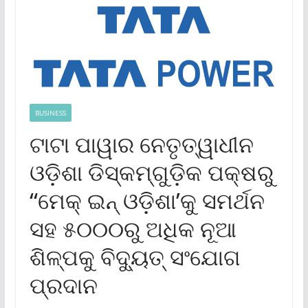
BUSINESS
ଟାଟା ପାୱାର ନେତୃତ୍ୱାଧୀନ
ଓଡ଼ିଶା ଡିସ୍‌କମ୍‌ଗୁଡ଼ିକ ପକ୍ଷରୁ
“ମେକ୍ ଇନ୍ ଓଡ଼ିଶା’କୁ ସମର୍ଥନ
ସହ ୫୦୦୦ରୁ ଅଧିକ ନୂଆ
ଶିଳ୍ପକୁ ବିଦ୍ୟୁତ୍ ସଂଯୋଗ
ପ୍ରଦାନ