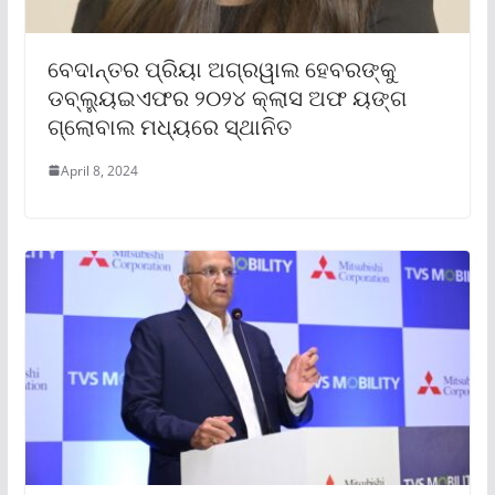
ବେଦାନ୍ତର ପ୍ରିୟା ଅଗ୍ରୱାଲ ହେବରଙ୍କୁ
ଡବ୍ଲ୍ୟୁଇଏଫର ୨୦୨୪ କ୍ଲାସ ଅଫ ୟଙ୍ଗ
ଗ୍ଲୋବାଲ ମଧ୍ୟରେ ସ୍ଥାନିତ
April 8, 2024