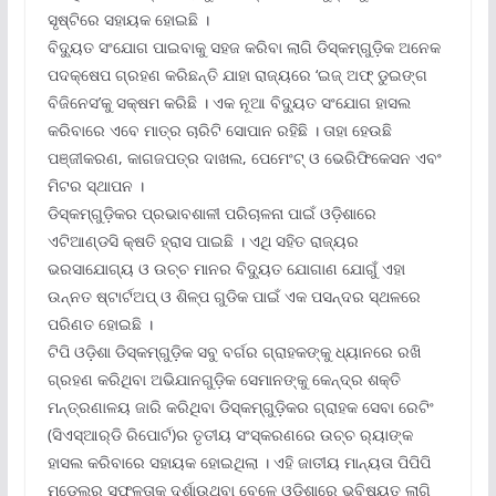
ସୃଷ୍ଟିରେ ସହାୟକ ହୋଇଛି ।
ବିଦ୍ୟୁତ ସଂଯୋଗ ପାଇବାକୁ ସହଜ କରିବା ଲାଗି ଡିସ୍‌କମ୍‌ଗୁଡ଼ିକ ଅନେକ
ପଦକ୍ଷେପ ଗ୍ରହଣ କରିଛନ୍ତି ଯାହା ରାଜ୍ୟରେ ‘ଇଜ୍ ଅଫ୍ ଡୁଇଙ୍ଗ
ବିଜିନେସ’କୁ ସକ୍ଷମ କରିଛି । ଏକ ନୂଆ ବିଦ୍ୟୁତ ସଂଯୋଗ ହାସଲ
କରିବାରେ ଏବେ ମାତ୍ର ଚାରିଟି ସୋପାନ ରହିଛି । ତାହା ହେଉଛି
ପଞ୍ଜୀକରଣ, କାଗଜପତ୍ର ଦାଖଲ, ପେମେଂଟ୍ ଓ ଭେରିଫିକେସନ ଏବଂ
ମିଟର ସ୍ଥାପନ ।
ଡିସ୍‌କମ୍‌ଗୁଡ଼ିକର ପ୍ରଭାବଶାଳୀ ପରିଚାଳନା ପାଇଁ ଓଡ଼ିଶାରେ
ଏଟିଆଣ୍ଡସି କ୍ଷତି ହ୍ରାସ ପାଇଛି । ଏଥି ସହିତ ରାଜ୍ୟର
ଭରସାଯୋଗ୍ୟ ଓ ଉଚ୍ଚ ମାନର ବିଦ୍ୟୁତ ଯୋଗାଣ ଯୋଗୁଁ ଏହା
ଉନ୍ନତ ଷ୍ଟାର୍ଟଅପ୍ ଓ ଶିଳ୍ପ ଗୁଡିକ ପାଇଁ ଏକ ପସନ୍ଦର ସ୍ଥଳରେ
ପରିଣତ ହୋଇଛି ।
ଟିପି ଓଡ଼ିଶା ଡିସ୍‌କମ୍‌ଗୁଡ଼ିକ ସବୁ ବର୍ଗର ଗ୍ରାହକଙ୍କୁ ଧ୍ୟାନରେ ରଖି
ଗ୍ରହଣ କରିଥିବା ଅଭିଯାନଗୁଡ଼ିକ ସେମାନଙ୍କୁ କେନ୍ଦ୍ର ଶକ୍ତି
ମନ୍ତ୍ରଣାଳୟ ଜାରି କରିଥିବା ଡିସ୍‌କମ୍‌ଗୁଡ଼ିକର ଗ୍ରାହକ ସେବା ରେଟିଂ
(ସିଏସ୍‌ଆର୍‌ଡି ରିପୋର୍ଟ)ର ତୃତୀୟ ସଂସ୍କରଣରେ ଉଚ୍ଚ ର‌୍ୟାଙ୍କ
ହାସଲ କରିବାରେ ସହାୟକ ହୋଇଥିଲା । ଏହି ଜାତୀୟ ମାନ୍ୟତା ପିପିପି
ମଡେଲ୍‌ର ସଫଳତାକୁ ଦର୍ଶାଉଥିବା ବେଳେ ଓଡ଼ିଶାରେ ଭବିଷ୍ୟତ ଲାଗି