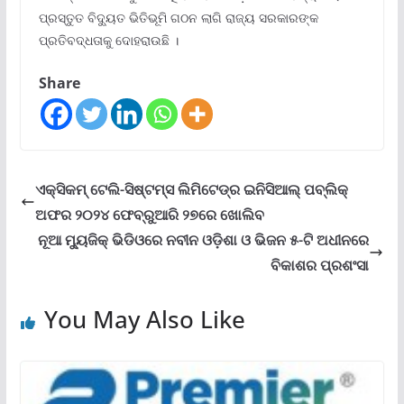
ପ୍ରସ୍ତୁତ ବିଦ୍ୟୁତ ଭିତିଭୂମି ଗଠନ ଲାଗି ରାଜ୍ୟ ସରକାରଙ୍କ
ପ୍ରତିବଦ୍ଧତାକୁ ଦୋହରାଉଛି ।
Share
ଏକ୍ସିକମ୍ ଟେଲି-ସିଷ୍ଟମ୍‌ସ ଲିମିଟେଡ୍‌ର ଇନିସିଆଲ୍ ପବ୍ଲିକ୍
ଅଫର ୨୦୨୪ ଫେବ୍ରୁଆରି ୨୭ରେ ଖୋଲିବ
ନୂଆ ମ୍ୟୁଜିକ୍ ଭିଡିଓରେ ନବୀନ ଓଡ଼ିଶା ଓ ଭିଜନ ୫-ଟି ଅଧୀନରେ
ବିକାଶର ପ୍ରଶଂସା
You May Also Like