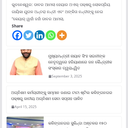
ଭୁବନେଶ୍ୱର: ଡାବର ଆମଲା ହେୟାର ଅଏଲ୍ ପକ୍ଷରୁ ଲୋକପ୍ରିୟ
ଗାୟିକା ଯୁଗଳ ଅନ୍ତରା ନନ୍ଦୀ ଏବଂ ଅଙ୍କିତା ନନ୍ଦୀଙ୍କୁ ନେଇ
“କେୟାର୍ ୱାହାଁ ଜହାଁ ଡାବର ଆମଲା,
Share
ମୁଖ୍ୟମନ୍ତ୍ରୀ ନାୟାବ ସିଂହ ସଇନୀଙ୍କ
ନେତୃତ୍ୱରେ ହରିୟାଣାରେ ଜନ କୈନ୍ଦ୍ରୀକ
ସଂସ୍କାର ତ୍ୱରାନ୍ୱିତ
September 3, 2025
ଅଗ୍ନିଶମ କର୍ମଚାରୀଙ୍କୁ ସମ୍ମାନ ଜଣାଇ ଟାଟା ଷ୍ଟିଲ କଳିଙ୍ଗନଗର
ପକ୍ଷରୁ ଜାତୀୟ ଅଗ୍ନିଶମ ସେବା ସପ୍ତାହ ପାଳିତ
April 15, 2025
କଳିଙ୍ଗନଗର ସୁକିନ୍ଦା ଅଞ୍ଚଳର ୧୫୦