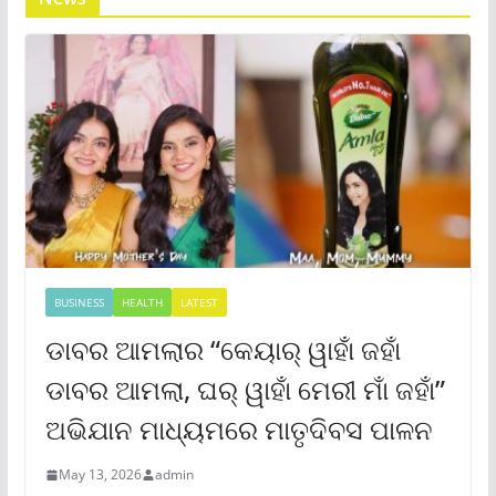
BUSINESS
HEALTH
LATEST
ଡାବର ଆମଲାର “କେୟାର୍ ୱାହାଁ ଜହାଁ
ଡାବର ଆମଲା, ଘର୍ ୱାହାଁ ମେରୀ ମାଁ ଜହାଁ”
ଅଭିଯାନ ମାଧ୍ୟମରେ ମାତୃଦିବସ ପାଳନ
May 13, 2026
admin