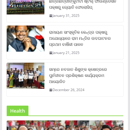
ଛାତ୍ରଛାତ୍ରୀଙ୍କୁଟାଟା ଷ୍ଟିଲ୍ ଫାଉଣ୍ଡେସନ
ପକ୍ଷରୁ ଜ୍ୟୋତି ଫେଲୋସିପ୍‌
January 31, 2025
ରାମାୟଣ ସାଂସ୍କୃତିକ କେନ୍ଦ୍ର ପକ୍ଷରୁ
ଅଯୋଧ୍ୟାରେ ରାମ ମନ୍ଦିର ଉଦଘାଟନର
ପ୍ରଥମ ବାର୍ଷିକୀ ପାଳନ
January 21, 2025
ସମ୍‌ରେ ନବଜାତ ଶିଶୁଙ୍କ କ୍ଷେତ୍ରରେ
ପୁର୍ନଜୀବନ ପ୍ରଶିକ୍ଷଣ କାର୍ଯ୍ୟକ୍ରମ
ଆୟୋଜିତ
December 26, 2024
Health