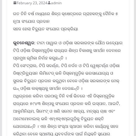
February 23, 2024
admin
ଗତ ତିନି ବର୍ଷ ମଧ୍ୟରେ ଶିଳ୍ପ କ୍ଷେତ୍ରରେ ଗ୍ରାହକଙ୍କୁ ଦୈନିକ ୫
ନୂଆ ସଂଯୋଗ ପ୍ରଦାନ
ସହଜ ହେଲା ବିଦ୍ୟୁତ ସଂଯୋଗ ପ୍ରକ୍ରିୟା
ଭୁବନେଶ୍ୱର
: ଟାଟା ପାୱାର ଓ ଓଡ଼ିଶା ସରକାରଙ୍କ ଯୌଥ ଉଦ୍ୟୋଗ
ଟିପି ଓଡ଼ିଶା ଡିସ୍‌କମ୍‌ଗୁଡ଼ିକ ରାଜ୍ୟର ଶିଳ୍ପ ବିକାଶକୁ ସମର୍ଥନ ଦେବାରେ
ପ୍ରମୁଖ ଭୂମିକା ନିର୍ବାହ କରୁଛନ୍ତି ।
ଟିପି ସେଂଟ୍ରାଲ, ଟିପି ସଦର୍ଣ୍ଣ, ଟିପି ନର୍ଦନ ଓ ଟିପି ୱେଷ୍ଟର୍ଣ୍ଣ ଓଡ଼ିଶା
ଡିଷ୍ଟ୍ରିବ୍ୟୁସନ ଲିମିଟେଡ୍ ଭଳି ଡିସ୍‌କମ୍‌ଗୁଡ଼ିକ ଭରସାଯୋଗ୍ୟ ଓ
ସୁଲଭ ବିଦ୍ୟୁତ ପ୍ରଦାନ କରୁଥିବା ବେଳେ ଓଡ଼ିଶା ସରକାରଙ୍କ ମେକ୍
ଇନ୍ ଓଡ଼ିଶା ଲକ୍ଷ୍ୟକୁ ସମର୍ଥନ ଦେଉଛନ୍ତି ।
ଅଧିଗ୍ରହଣ କରିବା ପରଠାରୁ ତିନି ବର୍ଷ ଭିତରେ ଏହି ଡିସ୍‌କମ୍‌ଗୁଡ଼ିକ
ରାଜ୍ୟରେ ୫୯୪୩ ଶିଳ୍ପକୁ ସଂଯୋଗ ପ୍ରଦାନ କରି ଇସ୍ପାତ, ଆଇଟି,
ଆଲୁମିନିୟମ, ସିମେଂଟ୍ ଓ ଖଣି ସମେତ ଖାଦ୍ୟ, ମତ୍ସ୍ୟ ଚାଷ ଏବଂ
ଅଟୋମୋବାଇଲ୍ ଭଳି ଏମ୍‌ଏସ୍‌ଏମ୍‌ଇଗୁଡ଼ିକୁ ବିଦ୍ୟୁତ ଶକ୍ତି
ଯୋଗାଇଛନ୍ତି । ଏହା ଶିଳ୍ପ ସଂସ୍ଥା ସ୍ଥାପନ କରିବା କାର୍ଯ୍ୟକୁ ସହଜ
କରିଥିବା ବେଳେ ସ୍ଥାନୀୟ ଯୁବବର୍ଗଙ୍କ ପାଇଁ ନିଯୁକ୍ତି ସୁଯୋଗ