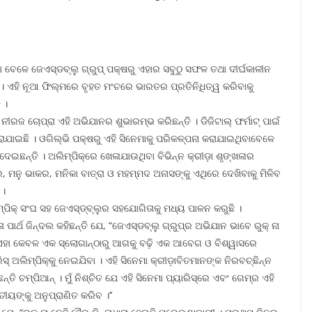
ବେଳେ ଜେଏସ୍‌ଡବ୍ଲୁ ଗ୍ରୁପ୍ ପକ୍ଷରୁ ଏହାର ସବୁଠୁ ସଫଳ ତଥା ଦୀର୍ଘକାଳୀନ
ି । ଏହି ନୂଆ ଫିଲ୍ମରେ ବୃହତ ମଂଚରେ ଭାରତର ପ୍ରତିନିଧିତ୍ୱ କରିବାକୁ
 ।
 ନୀରଜ ଚୋପ୍ରା ଏହି ଅଭିଯାନର ଶୁଭାରମ୍ଭ କରିଛନ୍ତି । ଡିଜିଟାଲ୍ ଫର୍ମାଟ୍ ପାଇଁ
ାଯାଇଛି । ଓଗିଲ୍‌ଭି ପକ୍ଷରୁ ଏହି ସିନେମାକୁ ପରିକଳ୍ପନା କରାଯାଇଥିବାବେଳେ
ନା ଦେଇଛନ୍ତି । ଅଲିମ୍ପିକ୍‌ରେ ଖେଳାଯାଉଥିବା ବିଭିନ୍ନ କ୍ରୀଡ଼ା ଶୃଙ୍ଖଳାର
ର, ମନୁ ଭାକର, ମନିକା ବାତ୍ରା ଓ ମହମ୍ମଦ ଅନାସଙ୍କୁ ଏଥିରେ ଦେଖିବାକୁ ମିଳିବ
 ।
୍ପିକ୍ ସଂଘ ସହ ଜେଏସ୍‌ଡ୍‌ବ୍ଲୁର ସହଯୋଗିତାକୁ ମଧ୍ୟ ପାଳନ କରୁଛି ।
ା ପାର୍ଥ ଜିନ୍ଦଲ କହିଛନ୍ତି ଯେ, “ଜେଏସ୍‌ଡବ୍ଲୁ ଗ୍ରୁପ୍‌ର ଅଭିଯାନ ଭାବେ ରୁକ୍ ନା
ଂ ଏହା କେବଳ ଏକ ସ୍ଲୋଗାନ୍‌ଠାରୁ ଆଗକୁ ବଢ଼ି ଏକ ଆବେଗ ଓ ବିଶ୍ୱାସରେ
 ଅଲିମ୍ପିକ୍‌କୁ ନେଇଯିବା । ଏହି ସିନେମା କ୍ରୀଡ଼ାବିତମାନଙ୍କ ନିରବଚ୍ଛିନ୍ନ
ି ଚମ୍ପିଆନ୍ । ମୁଁ ନିଶ୍ଚିତ ଯେ ଏହି ସିନେମା ପ୍ୟାରିସ୍‌ରେ ଏବଂ ଗେମ୍‌ର ଏହି
ତୀୟଙ୍କୁ ଅନୁପ୍ରାଣିତ କରିବ ।’’