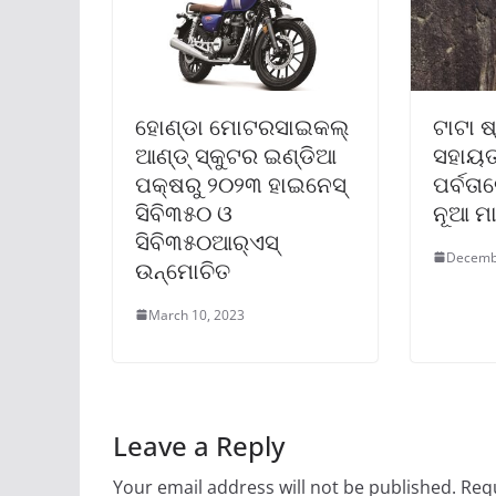
ହୋଣ୍ଡା ମୋଟରସାଇକଲ୍
ଟାଟା ଷ
ଆଣ୍ଡ୍ ସ୍କୁଟର ଇଣ୍ଡିଆ
ସହାୟତ
ପକ୍ଷରୁ ୨୦୨୩ ହାଇନେସ୍
ପର୍ବତା
ସିବି୩୫୦ ଓ
ନୂଆ ମ
ସିବି୩୫୦ଆର୍‌ଏସ୍
Decemb
ଉନ୍ମୋଚିତ
March 10, 2023
Leave a Reply
Your email address will not be published.
Requ