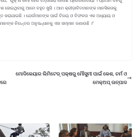
 ଯେ, “ରୁକ୍ ନା ନେହି ହୈର ଚିନ୍ତାଧାରା ହେଉଛି ପ୍ରେରଣାଦାୟୀ । ପ୍ରଥମ ଦିନରୁ
ଂଶ ହୋଇଥିବାରୁ ଆମେ ବହୁତ ଖୁସି । ଆମ କ୍ରୀଡ଼ାବିତମାନଙ୍କ ମାନସିକତାକୁ
ୀବନ୍ତ କରାଯାଇଛି । ଯେଉଁମାନଙ୍କ ପାଇଁ ବିଜୟ ଓ ବିଫଳତା ଏକ ଅଧ୍ୟାୟ ଓ
ମାନଙ୍କ ନିରନ୍ତର ଅନୁସନ୍ଧାନକୁ ଏହା ସମ୍ମାନ ଜଣାଉଛି ।’’
ମୋଦିକେୟାର ଲିମିଟେଡ୍ ପକ୍ଷରୁ ମୌସୁମୀ ପାଇଁ କେଶ, ଚର୍ମ ଓ
ଂରେ
ମେକ୍‌ଅପ୍ ଉତ୍ପାଦ