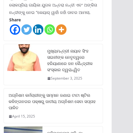
ଲୋକପ୍ରିୟ ଗାୟିକା ଯୁଗଳ ଅନ୍ତରା ନନ୍ଦୀ ଏବଂ ଅଙ୍କିତା
ନନ୍ଦୀଙ୍କୁ ନେଇ “କେୟାର୍ ୱାହାଁ ଜହାଁ ଡାବର ଆମଲା,
Share
ମୁଖ୍ୟମନ୍ତ୍ରୀ ନାୟାବ ସିଂହ
ସଇନୀଙ୍କ ନେତୃତ୍ୱରେ
ହରିୟାଣାରେ ଜନ କୈନ୍ଦ୍ରୀକ
ସଂସ୍କାର ତ୍ୱରାନ୍ୱିତ
September 3, 2025
ଅଗ୍ନିଶମ କର୍ମଚାରୀଙ୍କୁ ସମ୍ମାନ ଜଣାଇ ଟାଟା ଷ୍ଟିଲ
କଳିଙ୍ଗନଗର ପକ୍ଷରୁ ଜାତୀୟ ଅଗ୍ନିଶମ ସେବା ସପ୍ତାହ
ପାଳିତ
April 15, 2025