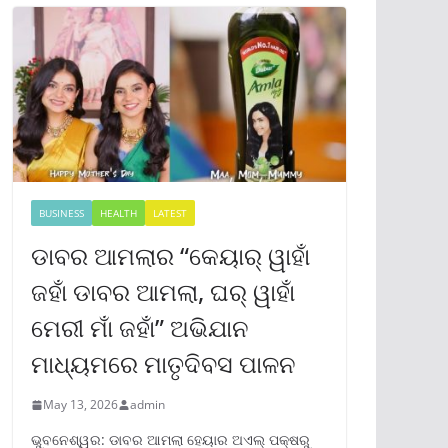
BUSINESS
HEALTH
LATEST
ଡାବର ଆମଲାର “କେୟାର୍ ୱାହାଁ
ଜହାଁ ଡାବର ଆମଲା, ଘର୍ ୱାହାଁ
ମେରୀ ମାଁ ଜହାଁ” ଅଭିଯାନ
ମାଧ୍ୟମରେ ମାତୃଦିବସ ପାଳନ
May 13, 2026
admin
ଭୁବନେଶ୍ୱର: ଡାବର ଆମଲା ହେୟାର ଅଏଲ୍ ପକ୍ଷରୁ