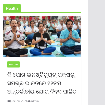
Health
HEALTH
ଦି ଯୋଗ ଇନଷ୍ଟିଚ୍ୟୁଟ୍ ପକ୍ଷରୁ
ସମଗ୍ର ଭାରତରେ ୧୨ତମ
ଆନ୍ତର୍ଜାତୀୟ ଯୋଗ ଦିବସ ପାଳିତ
June 24, 2026
admin