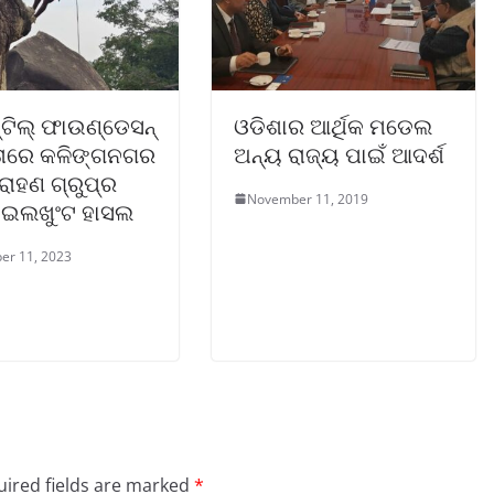
୍ଟିଲ୍ ଫାଉଣ୍ଡେସନ୍
ଓଡିଶାର ଆର୍ଥିକ ମଡେଲ
ାରେ କଳିଙ୍ଗନଗର
ଅନ୍ୟ ରାଜ୍ୟ ପାଇଁ ଆଦର୍ଶ
ରୋହଣ ଗ୍ରୁପ୍‌ର
November 11, 2019
ାଇଲଖୁଂଟ ହାସଲ
er 11, 2023
ired fields are marked
*