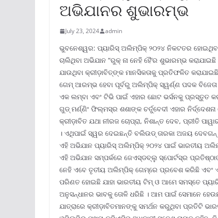
ଅଭିଯାନର ଶୁଭାରମ୍ଭ
July 23, 2024
admin
ଭୁବନେଶ୍ୱର: ପ୍ୟାରିସ୍ ଅଲିମ୍ପିକ୍ ୨୦୨୪ ନିକଟତର ହୋଇଥିବା 
ଚାଲିଥିବା ଅଭିଯାନ “ରୁକ୍ ନା ନେହି ହୈ’ର ଶୁଭାରମ୍ଭ କରାଯାଇଛ
ଯାଉଥିବା କ୍ରୀଡ଼ାବିତ୍‌ଙ୍କ ମାନସିକତାକୁ ପ୍ରତିଫଳିତ କରାଯାଇଛି
ଗେମ୍ ଆରମ୍ଭ ହେବା ପୂର୍ବରୁ ଅଲିମ୍ପିକ୍ ସ୍ୱର୍ଣ୍ଣ ପଦକ ବିଜେତା
ଏକ ଲମ୍ବା ଏବଂ ଟିଭି ପାଇଁ ଏହାର ଛୋଟ ଭର୍ସନକୁ ପ୍ରସ୍ତୁତ କର
ଗୁଡ୍ ମର୍ଣ୍ଣିଂ ଫିଲ୍ମସ୍‌ର ଶଶାଙ୍କ ଚର୍ତୁବେଦୀ ଏହାର ନିର୍ଦ୍ଦେଶ
କ୍ରୀଡ଼ାବିତ ଯଥା ନୀରଜ ଚୋପ୍ରା, ନିଶାନ୍ତ ଦେବ, ପ୍ରୀତି ପାୱା
। ଏଥିପାଇଁ ସ୍ୱର ଦେଇଛନ୍ତି ବଲିଉଡ୍ ତାରକା ଅଜୟ ଦେବଗନ୍
ଏହି ଅଭିଯାନ ପ୍ୟାରିସ୍ ଅଲିମ୍ପିକ୍ ୨୦୨୪ ପାଇଁ ଭାରତୀୟ ଅଲିମ
ଏହି ଅଭିଯାନ ସମ୍ପର୍କରେ ଜେଏସ୍‌ଡବ୍ଲୁ ସ୍ପୋର୍ଟସ୍‌ର ପ୍ରତିଷ୍ଠାତ
ନେହି ଏବେ ତୃତୀୟ ଅଲିମ୍ପିକ୍ ଗେମ୍‌ରେ ପ୍ରବେଶ କରିଛି ଏବ
ପରିଣତ ହୋଇଛି ଯାହା ଭାରତୀୟ ଟିମ୍ ଓ ଆମେ ସମସ୍ତେ ପ୍ୟାରିସ୍
ଅନୁସନ୍ଧାନର ଭାବକୁ ତୋଳି ଧରିଛି । ଆମ ପାଇଁ ସେମାନେ ହେଉଛନ୍ତ
ଯାତ୍ରାରେ କ୍ରୀଡ଼ାବିତମାନଙ୍କୁ ସମର୍ଥନ କରୁଥିବା ପ୍ରତିଟି ଭାର