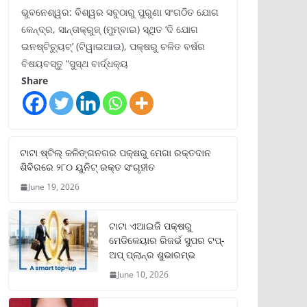
ଭୁବନେଶ୍ୱର: ବିଶ୍ୱର ସବୁଠାରୁ ପୁରୁଣା ସଂଗଠିତ ଯୋଗ
କେନ୍ଦ୍ର, ସାନ୍ତାକ୍ରୁଜ୍ (ମୁମ୍ବାଇ) ସ୍ଥିତ ‘ଦି ଯୋଗ
ଇନଷ୍ଟିଚ୍ୟୁଟ୍‌’ (ଟିୱାଇଆଇ), ପକ୍ଷରୁ ଚଳିତ ବର୍ଷର
ବିଷୟବସ୍ତୁ “ସୁସ୍ଥ ବାର୍ଦ୍ଧକ୍ୟ
Share
ଟାଟା ଷ୍ଟିଲ୍‌ କଳିଙ୍ଗନଗର ପକ୍ଷରୁ ମେଗା ରକ୍ତଦାନ
ଶିବିରରେ ୨୮୦ ୟୁନିଟ୍‌ ରକ୍ତ ସଂଗୃହୀତ
June 19, 2026
ଟାଟା ଏଆଇଜି ପକ୍ଷରୁ
ମେଡିକେୟାର ରିଜର୍ଭ ସୁପର ଟପ୍‌-
ଅପ୍ ପ୍ଲାନ୍‌ର ଶୁଭାରମ୍ଭ
June 10, 2026