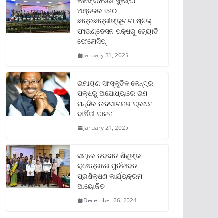
କଳିଙ୍ଗନଗର ସୁକିନ୍ଦା
ଅଞ୍ଚଳର ୧୫୦
ଛାତ୍ରଛାତ୍ରୀଙ୍କୁଟାଟା ଷ୍ଟିଲ୍
ଫାଉଣ୍ଡେସନ ପକ୍ଷରୁ ଜ୍ୟୋତି
ଫେଲୋସିପ୍‌
January 31, 2025
ରାମାୟଣ ସାଂସ୍କୃତିକ କେନ୍ଦ୍ର
ପକ୍ଷରୁ ଅଯୋଧ୍ୟାରେ ରାମ
ମନ୍ଦିର ଉଦଘାଟନର ପ୍ରଥମ
ବାର୍ଷିକୀ ପାଳନ
January 21, 2025
ସମ୍‌ରେ ନବଜାତ ଶିଶୁଙ୍କ
କ୍ଷେତ୍ରରେ ପୁର୍ନଜୀବନ
ପ୍ରଶିକ୍ଷଣ କାର୍ଯ୍ୟକ୍ରମ
ଆୟୋଜିତ
December 26, 2024