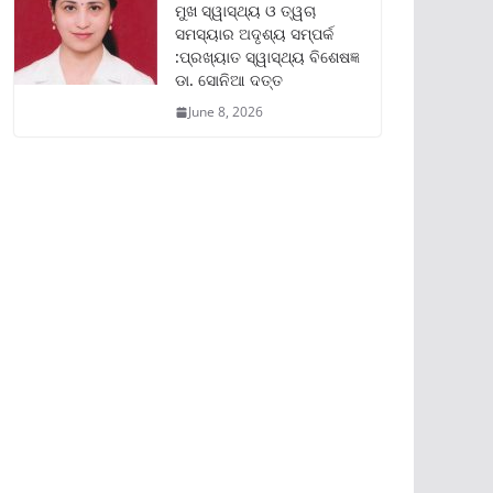
ମୁଖ ସ୍ୱାସ୍ଥ୍ୟ ଓ ତ୍ୱଚା
ସମସ୍ୟାର ଅଦୃଶ୍ୟ ସମ୍ପର୍କ
:ପ୍ରଖ୍ୟାତ ସ୍ୱାସ୍ଥ୍ୟ ବିଶେଷଜ୍ଞ
ଡା. ସୋନିଆ ଦତ୍ତ
June 8, 2026