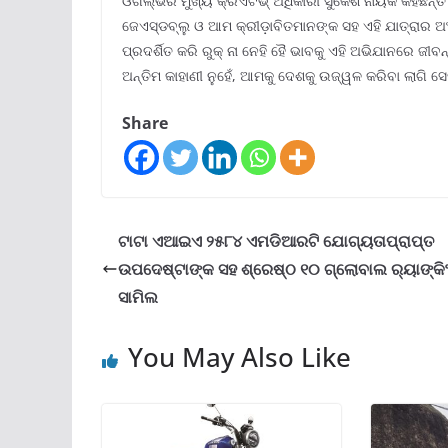
ଓଗିଲ୍‌ଭିର ମୁଖ୍ୟ କ୍ରିଏଟିଭ୍ ଅଧିକାରୀ ସୁକେଶ ନାୟକ କହିଛନ୍ତି
ଜେଏସ୍‌ଡବ୍ଲୁ ଓ ଆମ କ୍ରୀଡ଼ାବିତମାନଙ୍କ ସହ ଏହି ଯାତ୍ରାର ଅ
ପ୍ରଦର୍ଶିତ କରି ରୁକ୍ ନା ନେହି ହୈ ଭାବକୁ ଏହି ଅଭିଯାନରେ ଜ
ଅନ୍ତିମ କାହାଣୀ ନୁହେଁ, ଆମକୁ ଦେଶକୁ ଉଜ୍ୱଳ କରିବା ଲାଗି ସେ
Share
ଟାଟା ଏଆଇଏ ୨୫୮୪ ଏମଡିଆରଟି ଯୋଗ୍ୟତାପ୍ରାପ୍ତ
ଉପଦେଷ୍ଟାଙ୍କ ସହ ଶ୍ରେଷ୍ଠ ୧୦ ଗ୍ଲୋବାଲ ର‌୍ୟାଙ୍କି
ସାମିଲ
You May Also Like