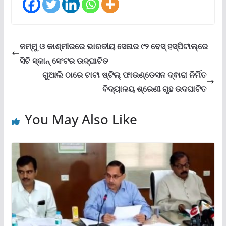
ଜମ୍ମୁ ଓ କାଶ୍ମୀରରେ ଭାରତୀୟ ସେନାର ୯୨ ବେସ୍ ହସ୍ପିଟାଲ୍‌ରେ
ସିଟି ସ୍କାନ୍ ସେଂଟର ଉଦ୍‌ଘାଟିତ
ଗୁଆଲି ଠାରେ ଟାଟା ଷ୍ଟିଲ୍ ଫାଉଣ୍ଡେସନ ଦ୍ଵାରା ନିର୍ମିତ
ବିଦ୍ୟାଳୟ ଶ୍ରେଣୀ ଗୃହ ଉଦଘାଟିତ
You May Also Like