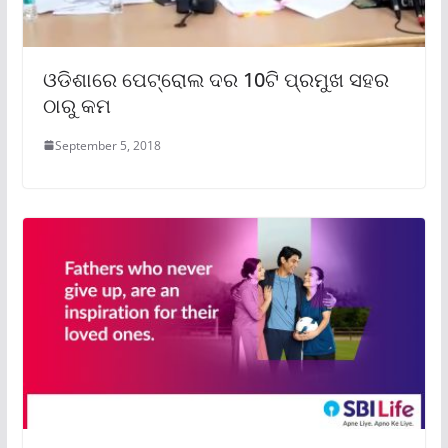
ଓଡିଶାରେ ପେଟ୍ରୋଲ ଦର 10ଟି ପ୍ରମୁଖ ସହର
ଠାରୁ କମ
September 5, 2018