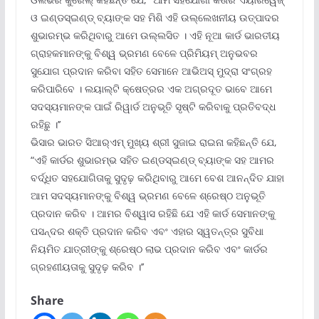
ଓ ଇଣ୍ଡସ୍‌ଇଣ୍ଡ୍ ବ୍ୟାଙ୍କ ସହ ମିଶି ଏହି ଉଲ୍ଲେଖନୀୟ ଉତ୍ପାଦର
ଶୁଭାରମ୍ଭ କରିଥିବାରୁ ଆମେ ଉଲ୍ଲସିତ । ଏହି ନୂଆ କାର୍ଡ ଭାରତୀୟ
ଗ୍ରାହକମାନଙ୍କୁ ବିଶ୍ୱ ଭ୍ରମଣ ବେଳେ ପ୍ରିମିୟମ୍ ଅନୁଭବର
ସୁଯୋଗ ପ୍ରଦାନ କରିବା ସହିତ ସେମାନେ ଆଭିଅସ୍ ମୁଦ୍ରା ସଂଗ୍ରହ
କରିପାରିବେ । ଲୟାଲ୍‌ଟି କ୍ଷେତ୍ରର ଏକ ଅଗ୍ରଦୂତ ଭାବେ ଆମେ
ସଦସ୍ୟମାନଙ୍କ ପାଇଁ ରିୱାର୍ଡ ଅନୁଭୂତି ସୃଷ୍ଟି କରିବାକୁ ପ୍ରତିବଦ୍ଧ
ରହିଛୁ ।’’
ଭିସାର ଭାରତ ସିଆର୍‌ଏମ୍ ମୁଖ୍ୟ ଶ୍ରୀ ସୁଜାଇ ରାଇନା କହିଛନ୍ତି ଯେ,
“ଏହି କାର୍ଡର ଶୁଭାରମ୍ଭ ସହିତ ଇଣ୍ଡସ୍‌ଇଣ୍ଡ୍ ବ୍ୟାଙ୍କ ସହ ଆମର
ବର୍ଦ୍ଧିତ ସହଯୋଗିତାକୁ ସୁଦୃଢ଼ କରିଥିବାରୁ ଆମେ ବେଶ ଆନନ୍ଦିତ ଯାହା
ଆମ ସଦସ୍ୟମାନଙ୍କୁ ବିଶ୍ୱ ଭ୍ରମଣ ବେଳେ ଶ୍ରେଷ୍ଠ ଅନୁଭୂତି
ପ୍ରଦାନ କରିବ । ଆମର ବିଶ୍ୱାସ ରହିଛି ଯେ ଏହି କାର୍ଡ ସେମାନଙ୍କୁ
ପସନ୍ଦର ଶକ୍ତି ପ୍ରଦାନ କରିବ ଏବଂ ଏହାର ସ୍ୱତନ୍ତ୍ର ସୁବିଧା
ନିୟମିତ ଯାତ୍ରୀଙ୍କୁ ଶ୍ରେଷ୍ଠ ଲାଭ ପ୍ରଦାନ କରିବ ଏବଂ କାର୍ଡର
ଗ୍ରହଣୀୟତାକୁ ସୁଦୃଢ଼ କରିବ ।’’
Share