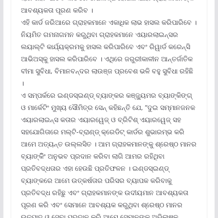
ଆବଶ୍ୟକତା ପୂରଣ କରିବ ।
ଏହି କାର୍ଡ ଜରିଆରେ ଗ୍ରାହକମାନେ ଏକାଧିକ ଲାଭ ହାସଲ କରିପାରିବେ ।
ନିୟମିତ ଗମନାଗମନ କରୁଥିବା ଗ୍ରାହକମାନେ ଏୟାରଲାଇନ୍ସର
ଲୟାଲ୍‌ଟି କାର୍ଯ୍ୟକ୍ରମକୁ ହାସଲ କରିପାରିବେ ଏବଂ ରିୱାର୍ଡ କରେନ୍ସି
ଆଭିଅସ୍‌କୁ ହାସଲ କରିପାରିବେ । ଏଥିରେ ଜରୁରୀକାଳୀନ ଆନ୍ତର୍ଜାତିକ
ବୀମା ସୁବିଧା, ବିମାନବନ୍ଦର ଲାଉଞ୍ଜ ପ୍ରବେଶ ଭଳି ବହୁ ସୁବିଧା ରହିଛି
।
ଏ ସମ୍ପର୍କରେ ଇଣ୍ଡସ୍‌ଇଣ୍ଡ୍ ବ୍ୟାଙ୍କର କଞ୍ଜ୍ୟୁମର ବ୍ୟାଙ୍କିଙ୍ଗ୍
ଓ ମାର୍କେଟିଂ ମୁଖ୍ୟ ସୌମିତ୍ର ସେନ୍ କହିଛନ୍ତି ଯେ, “ଦୁଇ ସମ୍ମାନଜନକ
ଏୟାରଲାଇନ୍ସ କତାର ଏୟାରୱେଜ୍ ଓ ବ୍ରିଟିଶ୍ ଏୟାରୱେଜ୍ ସହ
ସହଯୋଗିତାରେ ମଲ୍‌ଟି-ବ୍ରାଣ୍ଡ୍ କ୍ରେଡିଟ୍ କାର୍ଡର ଶୁଭାରମ୍ଭ କରି
ଆମେ ଅତ୍ୟନ୍ତ ଉଲ୍ଲସିତ । ଆମ ଗ୍ରାହକମାନଙ୍କୁ ଶ୍ରେଷ୍ଠ ମାନର
ବ୍ୟାଙ୍କିିଂ ଅନୁଭବ ପ୍ରଦାନ କରିବା ଲାଗି ଆମର ରହିଥିବା
ପ୍ରତିବଦ୍ଧତାର ଏହା ହେଉଛି ପ୍ରତିଫଳନ । ଇଣ୍ଡସ୍‌ଇଣ୍ଡ୍
ବ୍ୟାଙ୍କରେ ଆମେ ଉତ୍କର୍ଷତାର ପରିସର ବ୍ୟାପକ କରିବାକୁ
ପ୍ରତିବଦ୍ଧ ରହିଛୁ ଏବଂ ଗ୍ରାହକମାନଙ୍କ ଉଦୀୟମାନ ଆବଶ୍ୟକତା
ପୂରଣ କରି ଏବଂ ସେମାନେ ଆବଶ୍ୟକ କରୁଥିବା ଶ୍ରେଷ୍ଠ ମାନର
ଉତ୍ପାଦ ଓ ସେବା ପ୍ରଦାନ କରି ଆମେ ସେମାନଙ୍କ ଅଭିଳାଷକୁ