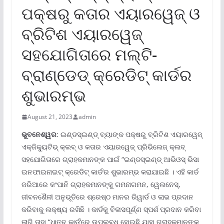
ପକ୍ଷରୁ କତାର ଏୟାରୱେଜ୍ ଓ
ବ୍ରିଟିଶ ଏୟାରୱେଜ୍
ସହଯୋଗିତାରେ ମଲ୍‌ଟି-
ବ୍ରାଣ୍ଡେଡ୍ କ୍ରେଡିଟ୍ କାର୍ଡର
ଶୁଭାରମ୍ଭ
August 21, 2023
admin
ଭୁବନେଶ୍ୱର
: ଇଣ୍ଡସ୍‌ଇଣ୍ଡ୍ ବ୍ୟାଙ୍କ ପକ୍ଷରୁ ବ୍ରିଟିଶ ଏୟାରୱେଜ୍
ଏକ୍‌ଜିକ୍ୟୁଟିଭ୍ କ୍ଲବ୍ ଓ କତାର ଏୟାରୱେଜ୍ ପ୍ରିଭିଲେଜ୍ କ୍ଲବ୍
ସହଯୋଗିତାରେ ଗ୍ରାହକମାନଙ୍କ ପାଇଁ “ଇଣ୍ଡସ୍‌ଇଣ୍ଡ୍ ଆଭିଓସ୍ ଭିସା
ଇନଫାଇନାଇଟ୍ କ୍ରେଡିଟ୍ କାର୍ଡ’ର ଶୁଭାରମ୍ଭ କରାଯାଇଛି । ଏହି କାର୍ଡ
ଜରିଆରେ କଂପାନି ଗ୍ରାହକମାନଙ୍କୁ ଗମନାଗମନ, ୱେଲନେସ୍‌,
ଜୀବନଶୈଳୀ ଅନୁଭୂତିରେ ଶ୍ରେଷ୍ଠ ମାନର ରିୱାର୍ଡ ଓ ଲାଭ ପ୍ରଦାନ
କରିବାକୁ ଲକ୍ଷ୍ୟ ରଖିଛି । କାର୍ଡକୁ ବିଳାସପୂର୍ଣ୍ଣ ସ୍ପର୍ଶ ପ୍ରଦାନ କରିବା
ଲାଗି ତାହା “ଧାତବ କାର୍ଡ’ରେ ଉପଲବ୍ଧ ହୋଇଛି ଯାହା ଗ୍ରାହକମାନଙ୍କ