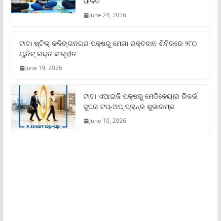
ପାଳିତ
June 24, 2026
ଟାଟା ଷ୍ଟିଲ୍‌ କଳିଙ୍ଗନଗର ପକ୍ଷରୁ ମେଗା ରକ୍ତଦାନ ଶିବିରରେ ୨୮୦
ୟୁନିଟ୍‌ ରକ୍ତ ସଂଗୃହୀତ
June 19, 2026
ଟାଟା ଏଆଇଜି ପକ୍ଷରୁ ମେଡିକେୟାର ରିଜର୍ଭ
ସୁପର ଟପ୍‌-ଅପ୍ ପ୍ଲାନ୍‌ର ଶୁଭାରମ୍ଭ
June 10, 2026