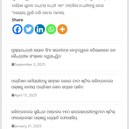
ଗାୟିକା ଯୁଗଳ ଅନ୍ତରା ନନ୍ଦୀ ଏବଂ ଅଙ୍କିତା ନନ୍ଦୀଙ୍କୁ ନେଇ
“କେୟାର୍ ୱାହାଁ ଜହାଁ ଡାବର ଆମଲା,
Share
ମୁଖ୍ୟମନ୍ତ୍ରୀ ନାୟାବ ସିଂହ ସଇନୀଙ୍କ ନେତୃତ୍ୱରେ ହରିୟାଣାରେ ଜନ
କୈନ୍ଦ୍ରୀକ ସଂସ୍କାର ତ୍ୱରାନ୍ୱିତ
September 3, 2025
ଅଗ୍ନିଶମ କର୍ମଚାରୀଙ୍କୁ ସମ୍ମାନ ଜଣାଇ ଟାଟା ଷ୍ଟିଲ କଳିଙ୍ଗନଗର
ପକ୍ଷରୁ ଜାତୀୟ ଅଗ୍ନିଶମ ସେବା ସପ୍ତାହ ପାଳିତ
April 15, 2025
କଳିଙ୍ଗନଗର ସୁକିନ୍ଦା ଅଞ୍ଚଳର ୧୫୦ ଛାତ୍ରଛାତ୍ରୀଙ୍କୁଟାଟା ଷ୍ଟିଲ୍
ଫାଉଣ୍ଡେସନ ପକ୍ଷରୁ ଜ୍ୟୋତି ଫେଲୋସିପ୍‌
January 31, 2025