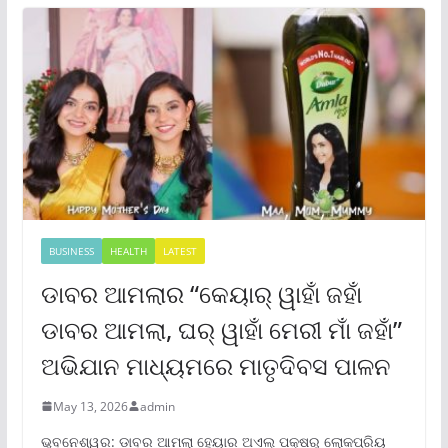
BUSINESS
HEALTH
LATEST
ଡାବର ଆମଲାର “କେୟାର୍ ୱାହାଁ ଜହାଁ
ଡାବର ଆମଲା, ଘର୍ ୱାହାଁ ମେରୀ ମାଁ ଜହାଁ”
ଅଭିଯାନ ମାଧ୍ୟମରେ ମାତୃଦିବସ ପାଳନ
May 13, 2026
admin
ଭୁବନେଶ୍ୱର: ଡାବର ଆମଲା ହେୟାର ଅଏଲ୍ ପକ୍ଷରୁ ଲୋକପ୍ରିୟ