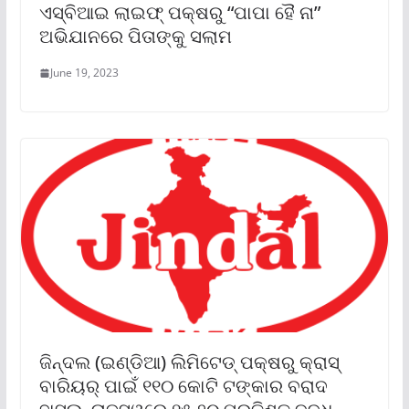
ଏସ୍‌ବିଆଇ ଲାଇଫ୍ ପକ୍ଷରୁ “ପାପା ହୈ ନା”
ଅଭିଯାନରେ ପିତାଙ୍କୁ ସଲାମ
June 19, 2023
ଜିନ୍ଦଲ (ଇଣ୍ଡିଆ) ଲିମିଟେଡ୍ ପକ୍ଷରୁ କ୍ରାସ୍
ବାରିୟର୍ ପାଇଁ ୧୧୦ କୋଟି ଟଙ୍କାର ବରାଦ