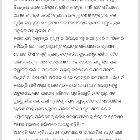
ନିରନ୍ତର ଭାବେ ଅତିକ୍ରମ କରିବାକୁ ଚାହୁଛୁ । ଏହି କାର୍ଡ ଜରିଆରେ
ଆମର ଲକ୍ଷ୍ୟ ହେଉଛି ଗ୍ରାହକମାନଙ୍କୁ ସେମାନଙ୍କ ପସନ୍ଦର
ପୂର୍ଣ୍ଣ ନିୟନ୍ତ୍ରଣ ପ୍ରଦାନ କରି ସେମାନଙ୍କ ହାତରେ ସ୍ୱତନ୍ତ୍ର
ଅନୁଭୂତି ପହଂଚାଇବା ।’’
କତାର ଏୟାରୱେଜ୍‌ର ମୁଖ୍ୟ ବାଣିଜ୍ୟିକ ଅଧିକାରୀ ଥିଏରି ଆଂଟିନୋରି
କହିଛନ୍ତି ଯେ, “ଇଣ୍ଡସ୍‌ଇଣ୍ଡ୍ ବ୍ୟାଙ୍କ ସହଯୋଗରେ ପ୍ରଥମ
ଧରଣର ଭିସା ମଲ୍‌ଟି ବ୍ରାଣ୍ଡେଡ୍ କାର୍ଡର ଶୁଭାରମ୍ଭ କରିବା ସହିତ
ଭାରତରେ ଥିବା ଆମ ସଦସ୍ୟମାନେ ଏହି ସହଯୋଗିତାରୁ ବ୍ୟାପକ
ରିୱାର୍ଡର ଲାଭ ପାଇପାରିବେ ଯାହାକୁ ଭବିଷ୍ୟତ ଗମନାଗମନରେ
ଉନ୍ନତି ଆଣିବା ଲାଗି ଅଭିନବ ଭାବେ ପ୍ରସ୍ତୁତ କରାଯାଇଛି । ରିୱାର୍ଡ
କରେନ୍ସି ଆଭିଅସ୍‌ର ଶୁଭାରମ୍ଭ ବେଳେ ଆମେ ଆମ ସଦସ୍ୟଙ୍କୁ
ଅତୁଳନୀୟ ଲାଭ ପ୍ରଦାନ କରିବାର ପ୍ରତିଶ୍ରୁତି ଦେଉଥିଲୁ ଏବଂ
ୱାନ୍‌ୱାର୍ଲଡ୍ ସହଯୋଗୀ ବ୍ରିଟିଶ୍ ଏୟାରୱେଜ୍ ସହିତ ଏହି ସହଯୋଗିତା
ହେଉଛି ସେହି ପ୍ରତିଶ୍ରୁତିର ପ୍ରତିଫଳନ । ପୁଣି ଥରେ କତାର
ଏୟାରୱେଜ୍ ପ୍ରିଭିଲେଜ୍ କ୍ଲବ୍ ସଦସ୍ୟମାନଙ୍କୁ ଶିଳ୍ପର ଶ୍ରେଷ୍ଠ
ଅଫର ପ୍ରଦାନ କରିବାରେ ଆଗକୁ ବଢ଼ିଛି ।’’
ଆଇଏଜି ଲୟାଲ୍‌ଟିର ଯୁଗ୍ମ ବ୍ୟବସାୟ ଓ ସହଯୋଗିତା ମୁଖ୍ୟ ଶ୍ରୀ
ଓଲିଭର କୁରେଲ୍ କହିଛନ୍ତି ଯେ, “ଆମ ସହଯୋଗୀ କତାର ଏୟାରୱେଜ୍