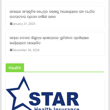
ରାମାୟଣ ସାଂସ୍କୃତିକ କେନ୍ଦ୍ର ପକ୍ଷରୁ ଅଯୋଧ୍ୟାରେ ରାମ ମନ୍ଦିର
ଉଦଘାଟନର ପ୍ରଥମ ବାର୍ଷିକୀ ପାଳନ
January 21, 2025
ସମ୍‌ରେ ନବଜାତ ଶିଶୁଙ୍କ କ୍ଷେତ୍ରରେ ପୁର୍ନଜୀବନ ପ୍ରଶିକ୍ଷଣ
କାର୍ଯ୍ୟକ୍ରମ ଆୟୋଜିତ
December 26, 2024
Health