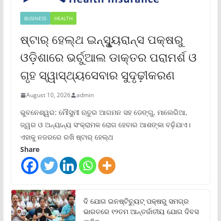
BUSINESS
HEALTH
ଷ୍ଟାର୍ ହେଲ୍‌ଥ ଇନ୍‌ସୁୃ୍ୟରାନ୍ସ ପକ୍ଷରୁ
ଓଡ଼ିଶାରେ ଭର୍ଚୁଆଲ ଡାକ୍ତର ପରାମର୍ଶ ଓ
ଗୃହ ସ୍ୱାସ୍ଥ୍ୟସେବାର ସୁଦୃଢ଼ୀକରଣ
August 10, 2026
admin
ଭୁବନେଶ୍ୱର: ମୌସୁମୀ ଋତୁର ଆଗମନ ସହ ଡେଙ୍ଗୁ, ମାଲେରିଆ,
ଜ୍ୱର ଓ ଅନ୍ୟାନ୍ୟ ସଂକ୍ରାମକ ରୋଗ ହେବାର ଆଶଙ୍କା ବଢ଼ିଯାଏ।
ଏହାକୁ ନଜରରେ ରଖି ଷ୍ଟାର୍ ହେଲ୍‌ଥ
Share
ଦି ଯୋଗ ଇନଷ୍ଟିଚ୍ୟୁଟ୍ ପକ୍ଷରୁ ସମଗ୍ର
ଭାରତରେ ୧୨ତମ ଆନ୍ତର୍ଜାତୀୟ ଯୋଗ ଦିବସ