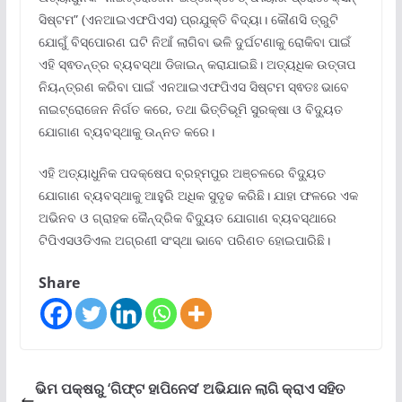
ସିଷ୍ଟମ” (ଏନଆଇଏଫପିଏସ) ପ୍ରଯୁକ୍ତି ବିଦ୍ୟା। କୌଣସି ତ୍ରୁଟି
ଯୋଗୁଁ ବିସ୍ପୋରଣ ଘଟି ନିଆଁ ଲାଗିବା ଭଳି ଦୁର୍ଘଟଣାକୁ ରୋକିବା ପାଇଁ
ଏହି ସ୍ଵତନ୍ତ୍ର ବ୍ୟବସ୍ଥା ଡିଜାଇନ୍ କରାଯାଇଛି। ଅତ୍ୟଧିକ ଉତ୍ତାପ
ନିୟନ୍ତ୍ରଣ କରିବା ପାଇଁ ଏନଆଇଏଫପିଏସ ସିଷ୍ଟମ ସ୍ଵତଃ ଭାବେ
ନାଇଟ୍ରୋଜେନ ନିର୍ଗତ କରେ, ତଥା ଭିତ୍ତିଭୂମି ସୁରକ୍ଷା ଓ ବିଦ୍ୟୁତ
ଯୋଗାଣ ବ୍ୟବସ୍ଥାକୁ ଉନ୍ନତ କରେ।
ଏହି ଅତ୍ୟାଧୁନିକ ପଦକ୍ଷେପ ବ୍ରହ୍ମପୁର ଅଞ୍ଚଳରେ ବିଦ୍ୟୁତ
ଯୋଗାଣ ବ୍ୟବସ୍ଥାକୁ ଆହୁରି ଅଧିକ ସୁଦୃଢ କରିଛି। ଯାହା ଫଳରେ ଏକ
ଅଭିନବ ଓ ଗ୍ରାହକ କୈନ୍ଦ୍ରିକ ବିଦ୍ୟୁତ ଯୋଗାଣ ବ୍ୟବସ୍ଥାରେ
ଟିପିଏସଓଡିଏଲ ଅଗ୍ରଣୀ ସଂସ୍ଥା ଭାବେ ପରିଣତ ହୋଇପାରିଛି।
Share
ଭିମ ପକ୍ଷରୁ ‘ଗିଫ୍ଟ ହାପିନେସ’ ଅଭିଯାନ ଲାଗି କ୍ରାଏ ସହିତ