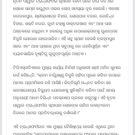
ନୂତନ ପାୱାର ଟ୍ରାନ୍ସଫର୍ମର ସ୍ଥାପନ ହେବା ପରେ ଦୀର୍ଘ ଦିନ ଧରି
ଲୋକେ ସାମ୍ନା କରୁଥିବା ଓଭର ଲୋଡ୍ ସମସ୍ୟା ଦୂର ହୋଇଛି। ଏହାସହ
ଜଗଦଲପୁର, ଶ୍ରୀକ୍ଷେତ୍ର ବିହାର, ଲୋଚାପଡା ବଜାର, ଗୋବିନ୍ଦ
ବିହାର, ଶକ୍ତି ନଗର, ରୁବୀ ଚକ୍ଷୁ ଡାକ୍ତରଖାନା ଏବଂ ଆଖ ପାଖ
ଅଞ୍ଚଳରେ ରହୁଥିବା ୭ ହଜାରରୁ ଅଧିକ ଉପଭୋକ୍ତାଙ୍କୁ ଗୁଣାତ୍ମକ
ବିଜୁଳି ଯୋଗାଣ ହୋଇପାରିବ। ଏହି ସବୁ ସ୍ଥାନ ହେଉଛି ବ୍ରହ୍ମପୁର
ସହର ଏବଂ ଆଖ ପାଖରେ ଥିବା ସବୁଠାରୁ ଜନ ଗହଳିପୂର୍ଣ୍ଣ ଏବଂ
ବ୍ୟାବସାୟିକ ଦୃଷ୍ଟିରୁ ଗୁରୁତ୍ବପୂର୍ଣ୍ଣ ଅଞ୍ଚଳ।
ଟିପିଏସ୍ଓଡିଏଲର ମୁଖ୍ୟ କାର୍ଯ୍ୟ ନିର୍ବାହୀ ଅଧିକାରୀ ଶ୍ରୀ ଅମିତ କୁମାର
ଗର୍ଗ କହିଛନ୍ତି, “କ୍ରମ ବର୍ଦ୍ଧିଷ୍ଣୁ ବିଜୁଳି ଚାହିଦା ପୂରଣ କରିବା ଉପରେ
ଆମର ପ୍ରାଥମିକତା ରହି ଆସିଛି। ଭିତ୍ତିଭୂମି ଉନ୍ନତ କରିବା ସହ
ଭରସାଯୋଗ୍ୟ ବିଦ୍ୟୁତ ଯୋଗାଣକୁ ସୁନିଶ୍ଚିତ କରିବା ପାଇଁ ସମୟ
ଅନୁଯାୟୀ ଆମେ ବିଭିନ୍ନ ପଦକ୍ଷେପ ଗ୍ରହଣ କରୁଅଛୁ। ଏହି ନୂତନ
ପାୱାର ଟ୍ରାନ୍ସଫର୍ମର ସ୍ଥାପନା ଲୋକଙ୍କ ଚାହିଦା ମେଣ୍ଟାଇବା
ଦିଗରେ ଆମର ପ୍ରତିବଦ୍ଧତାକୁ ଦର୍ଶାଉଛି।”
ଏହି ଟ୍ରାନ୍ସଫର୍ମରର ଏକ ମୁଖ୍ୟ ବୈଶିଷ୍ଟ୍ୟ ହେଉଛି ଏଥିରେ ଥିବା
ଅତ୍ୟାଧୁନିକ “ନାଇଟ୍ରୋଜେନ ଇଞ୍ଜେକ୍ଟେଡ୍ ଫାୟାର ପ୍ରୋଟେକ୍ସନ୍