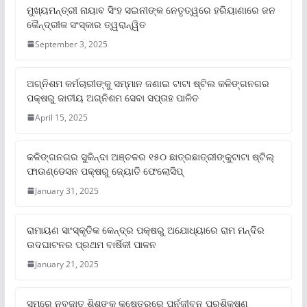
ମୁଖ୍ୟମନ୍ତ୍ରୀ ନାୟାବ ସିଂହ ସଇନୀଙ୍କ ନେତୃତ୍ୱରେ ହରିୟାଣାରେ ଜନ
କୈନ୍ଦ୍ରୀକ ସଂସ୍କାର ତ୍ୱରାନ୍ୱିତ
September 3, 2025
ଅଗ୍ନିଶମ କର୍ମଚାରୀଙ୍କୁ ସମ୍ମାନ ଜଣାଇ ଟାଟା ଷ୍ଟିଲ କଳିଙ୍ଗନଗର
ପକ୍ଷରୁ ଜାତୀୟ ଅଗ୍ନିଶମ ସେବା ସପ୍ତାହ ପାଳିତ
April 15, 2025
କଳିଙ୍ଗନଗର ସୁକିନ୍ଦା ଅଞ୍ଚଳର ୧୫୦ ଛାତ୍ରଛାତ୍ରୀଙ୍କୁଟାଟା ଷ୍ଟିଲ୍
ଫାଉଣ୍ଡେସନ ପକ୍ଷରୁ ଜ୍ୟୋତି ଫେଲୋସିପ୍‌
January 31, 2025
ରାମାୟଣ ସାଂସ୍କୃତିକ କେନ୍ଦ୍ର ପକ୍ଷରୁ ଅଯୋଧ୍ୟାରେ ରାମ ମନ୍ଦିର
ଉଦଘାଟନର ପ୍ରଥମ ବାର୍ଷିକୀ ପାଳନ
January 21, 2025
ସମ୍‌ରେ ନବଜାତ ଶିଶୁଙ୍କ କ୍ଷେତ୍ରରେ ପୁର୍ନଜୀବନ ପ୍ରଶିକ୍ଷଣ