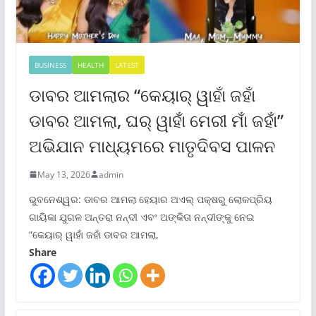
BUSINESS
HEALTH
LATEST
ଡାବର ଆମଲାର “କେୟାର୍ ୱାହାଁ ଜହାଁ
ଡାବର ଆମଲା, ଘର୍ ୱାହାଁ ମେରୀ ମାଁ ଜହାଁ”
ଅଭିଯାନ ମାଧ୍ୟମରେ ମାତୃଦିବସ ପାଳନ
May 13, 2026
admin
ଭୁବନେଶ୍ୱର: ଡାବର ଆମଲା ହେୟାର ଅଏଲ୍ ପକ୍ଷରୁ ଲୋକପ୍ରିୟ
ଗାୟିକା ଯୁଗଳ ଅନ୍ତରା ନନ୍ଦୀ ଏବଂ ଅଙ୍କିତା ନନ୍ଦୀଙ୍କୁ ନେଇ
“କେୟାର୍ ୱାହାଁ ଜହାଁ ଡାବର ଆମଲା,
Share