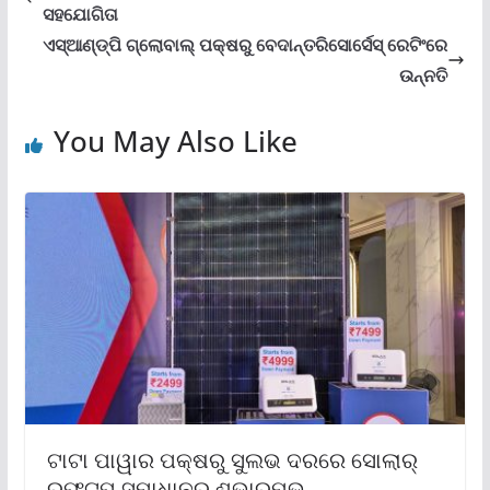
ସହଯୋଗିତା
ଏସ୍‌ଆଣ୍ଡ୍‌ପି ଗ୍ଲୋବାଲ୍ ପକ୍ଷରୁ ବେଦାନ୍ତରିସୋର୍ସେସ୍ ରେଟିଂରେ
ଉନ୍ନତି
You May Also Like
ଟାଟା ପାୱାର ପକ୍ଷରୁ ସୁଲଭ ଦରରେ ସୋଲାର୍
ରୁଫ୍‌ଟପ୍ ସମାଧାନର ଶୁଭାରମ୍ଭ