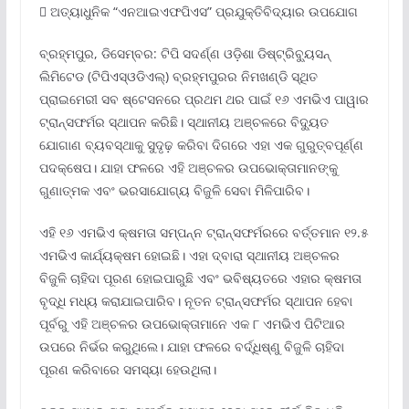
 ଅତ୍ୟାଧୁନିକ “ଏନଆଇଏଫପିଏସ” ପ୍ରଯୁକ୍ତିବିଦ୍ୟାର ଉପଯୋଗ
ବ୍ରହ୍ମପୁର, ଡିସେମ୍ବର: ଟିପି ସଦର୍ଣ୍ଣ ଓଡ଼ିଶା ଡିଷ୍ଟ୍ରିବ୍ୟୁସନ୍
ଲିମିଟେଡ (ଟିପିଏସ୍ଓଡିଏଲ୍) ବ୍ରହ୍ମପୁରର ନିମଖଣ୍ଡି ସ୍ଥିତ
ପ୍ରାଇମେରୀ ସବ ଷ୍ଟେସନରେ ପ୍ରଥମ ଥର ପାଇଁ ୧୬ ଏମଭିଏ ପାୱାର
ଟ୍ରାନ୍ସଫର୍ମର ସ୍ଥାପନ କରିଛି। ସ୍ଥାନୀୟ ଅଞ୍ଚଳରେ ବିଦ୍ୟୁତ
ଯୋଗାଣ ବ୍ୟବସ୍ଥାକୁ ସୁଦୃଢ଼ କରିବା ଦିଗରେ ଏହା ଏକ ଗୁରୁତ୍ବପୂର୍ଣ୍ଣ
ପଦକ୍ଷେପ। ଯାହା ଫଳରେ ଏହି ଅଞ୍ଚଳର ଉପଭୋକ୍ତାମାନଙ୍କୁ
ଗୁଣାତ୍ମକ ଏବଂ ଭରସାଯୋଗ୍ୟ ବିଜୁଳି ସେବା ମିଳିପାରିବ।
ଏହି ୧୬ ଏମଭିଏ କ୍ଷମତା ସମ୍ପନ୍ନ ଟ୍ରାନ୍ସଫର୍ମରରେ ବର୍ତ୍ତମାନ ୧୨.୫
ଏମଭିଏ କାର୍ଯ୍ୟକ୍ଷମ ହୋଇଛି। ଏହା ଦ୍ବାରା ସ୍ଥାନୀୟ ଅଞ୍ଚଳର
ବିଜୁଳି ଚାହିଦା ପୂରଣ ହୋଇପାରୁଛି ଏବଂ ଭବିଷ୍ୟତରେ ଏହାର କ୍ଷମତା
ବୃଦ୍ଧି ମଧ୍ୟ କରାଯାଇପାରିବ। ନୂତନ ଟ୍ରାନ୍ସଫର୍ମର ସ୍ଥାପନ ହେବା
ପୂର୍ବରୁ ଏହି ଅଞ୍ଚଳର ଉପଭୋକ୍ତାମାନେ ଏକ ୮ ଏମଭିଏ ପିଟିଆର
ଉପରେ ନିର୍ଭର କରୁଥିଲେ। ଯାହା ଫଳରେ ବର୍ଦ୍ଧିଷ୍ଣୁ ବିଜୁଳି ଚାହିଦା
ପୂରଣ କରିବାରେ ସମସ୍ୟା ହେଉଥିଲା।