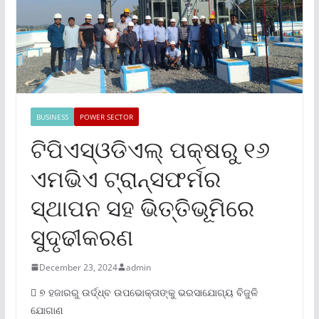
BUSINESS
POWER SECTOR
ଟିପିଏସ୍ଓଡିଏଲ୍ ପକ୍ଷରୁ ୧୬
ଏମଭିଏ ଟ୍ରାନ୍ସଫର୍ମର
ସ୍ଥାପନ ସହ ଭିତ୍ତିଭୂମିରେ
ସୁଦୃଢୀକରଣ
December 23, 2024
admin
 ୭ ହଜାରରୁ ଉର୍ଦ୍ଧ୍ବ ଉପଭୋକ୍ତାଙ୍କୁ ଭରସାଯୋଗ୍ୟ ବିଜୁଳି
ଯୋଗାଣ