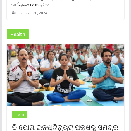
କାର୍ଯ୍ୟକ୍ରମ ଆୟୋଜିତ
December 26, 2024
Health
HEALTH
ଦି ଯୋଗ ଇନଷ୍ଟିଚ୍ୟୁଟ୍ ପକ୍ଷରୁ ସମଗ୍ର