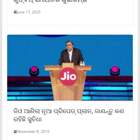
June 17, 2025
ଜିଓ ଆଣିଲା ନୂଆ ପ୍ରିପେଡ୍ ପ୍ଲାନ, ଜାଣନ୍ତୁ କଣ
ରହିଛି ସୁବିଧା
November 8, 2019