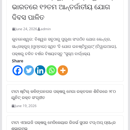
ଭାରତରେ ୧୨ତମ ଆନ୍ତର୍ଜାତୀୟ ଯୋଗ
ଦିବସ ପାଳିତ
June 24, 2026
admin
ଭୁବନେଶ୍ୱର: ବିଶ୍ୱର ସବୁଠାରୁ ପୁରୁଣା ସଂଗଠିତ ଯୋଗ କେନ୍ଦ୍ର,
ସାନ୍ତାକ୍ରୁଜ୍ (ମୁମ୍ବାଇ) ସ୍ଥିତ ‘ଦି ଯୋଗ ଇନଷ୍ଟିଚ୍ୟୁଟ୍‌’ (ଟିୱାଇଆଇ),
ପକ୍ଷରୁ ଚଳିତ ବର୍ଷର ବିଷୟବସ୍ତୁ “ସୁସ୍ଥ ବାର୍ଦ୍ଧକ୍ୟ
Share
ଟାଟା ଷ୍ଟିଲ୍‌ କଳିଙ୍ଗନଗର ପକ୍ଷରୁ ମେଗା ରକ୍ତଦାନ ଶିବିରରେ ୨୮୦
ୟୁନିଟ୍‌ ରକ୍ତ ସଂଗୃହୀତ
June 19, 2026
ଟାଟା ଏଆଇଜି ପକ୍ଷରୁ ମେଡିକେୟାର ରିଜର୍ଭ ସୁପର ଟପ୍‌-ଅପ୍ ପ୍ଲାନ୍‌ର
ଶୁଭାରମ୍ଭ