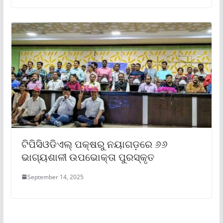
ଟିପିସିଓଡିଏଲ୍ ପକ୍ଷରୁ ନୟାଗଡ଼ରେ ୬୬
ଭାଗ୍ୟଶାଳୀ ଉପଭୋକ୍ତା ପୁରସ୍କୃତ
September 14, 2025