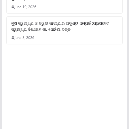
June 10, 2026
ମୁଖ ସ୍ୱାସ୍ଥ୍ୟ ଓ ତ୍ୱଚା ସମସ୍ୟାର ଅଦୃଶ୍ୟ ସମ୍ପର୍କ :ପ୍ରଖ୍ୟାତ
ସ୍ୱାସ୍ଥ୍ୟ ବିଶେଷଜ୍ଞ ଡା. ସୋନିଆ ଦତ୍ତ
June 8, 2026