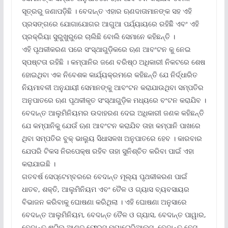
ସୂତ୍ରରୁ ଜଣାପଡ଼ିଛି । ବେଦାନ୍ତ ଏହାର ଋଣଦାତାମାନଙ୍କ ସହ ଏହି
ପ୍ରସଙ୍ଗରେ ଯୋଗାଯୋଗର ଆଗୁଆ ପର୍ଯ୍ୟାୟରେ ରହିଛିି ଏବଂ ଏହି
ପ୍ରକ୍ରିୟା ସୁରୁଖୁରୁରେ ଚାଲିଛି ବୋଲି ସେମାନେ କହିଛନ୍ତି ।
ଏହି ପୃଥକୀକରଣ ପରେ ସଂସ୍ଥାଗୁଡ଼ିକରେ ଋଣ ଆବଂଟନ କୁ ନେଇ
ସ୍ପଷ୍ଟତା ରହିଛି । କମ୍ପାନିର ଜଣେ ବରିଷ୍ଠ ଅଧିକାରୀ ନିକଟରେ ଶେଷ
ହୋଇଥିବା ଏକ ନିବେଶକ କାର୍ଯ୍ୟକ୍ରମରେ କହିଛନ୍ତି ଯେ ନିର୍ଦ୍ଧାରିତ
ନିୟମାବଳୀ ଅନୁଯାୟୀ ସେମାନଙ୍କୁ ଆବଂଟନ କରାଯାଉଥିବା ସମ୍ପତିର
ଅନୁପାତରେ ଋଣ ପୃଥକୀକୃତ ସଂସ୍ଥାଗୁଡ଼ିକ ମଧ୍ୟରେ ବଂଟନ କରାଯିବ ।
ବେଦାନ୍ତ ଆଲୁମିନିୟମର ଉଦାହରଣ ଦେଇ ଅଧିକାରୀ ଜଣକ କହିଛନ୍ତି
ଯେ କମ୍ପାନିକୁ ଯେଉଁ ଋଣ ଆବଂଟନ କରାଯିବ ତାହା କମ୍ପାନି ପାଖରେ
ଥିବା ସମ୍ପତିର ବୁକ୍ ଭାଲ୍ୟୁ ସିଧାସଳଖ ଅନୁପାତରେ ହେବ । କାରବାର
ଯେପରି ଟିକସ ନିରପେକ୍ଷ ରହିବ ତାହା ସୁନିଶ୍ଚିତ କରିବା ପାଇଁ ଏହା
କରାଯାଇଛି ।
ଗତବର୍ଷ ସେପ୍ଟେମ୍ବରରେ ବେଦାନ୍ତ ମୂଲ୍ୟ ପୃଥକୀକରଣ ପାଇଁ
ଧାତବ, ଶକ୍ତି, ଆଲୁମିନିୟମ ଏବଂ ତୈଳ ଓ ଗ୍ୟାସ ବ୍ୟବସାୟର
ବିଭାଜନ କରିବାକୁ ଘୋଷଣା କରିଥିଲା । ଏହି ଘୋଷଣା ଅନୁସାରେ
ବେଦାନ୍ତ ଆଲୁମିନିୟମ, ବେଦାନ୍ତ ତୈଳ ଓ ଗ୍ୟାସ, ବେଦାନ୍ତ ପାୱାର,
ବେଦାନ୍ତ ଷ୍ଟିଲ ଆଣ୍ଡ ଫେରସ ମ୍ୟାଟେରିଆଲ୍ସ, ବେଦାନ୍ତ ବେସ୍