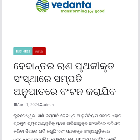
BUSINESS
ଜାତୀୟ
ବେଦାନ୍ତର ଋଣ ପୃଥକୀକୃତ
ସଂସ୍ଥାରେ ସମ୍ପତି
ଅନୁପାତରେ ବଂଟନ କରାଯିବ
April 1, 2024
admin
ଭୁବନେଶ୍ୱର: ଖଣି କମ୍ପାନି ବେଦାନ୍ତ ଆଲୁମିନିୟମ ସମେତ ଏହାର
ପ୍ରମୁଖ ବ୍ୟବସାୟଗୁଡ଼ିକୁ ପୃଥକ ତାଲିକାଭୁକ୍ତ କଂପାନିରେ ପରିଣତ
କରିବା ଦିଗରେ ଗତି କରୁଛି ଏବଂ ପୃଥକୀକୃତ ସଂସ୍ଥାଗୁଡ଼ିକରେ
ସେମାନଙ୍କ ସମ୍ପତି ଅନୁପାତରେ ଋଣ ଆବଂଟନ କରାଯିବ ବୋଲି