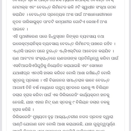
ମେଟାଲ୍ସ ଏବଂ ବେଦାନ୍ତ ଲିମିଟେଡ ଭଳି ୬ଟି ସ୍ୱାଧୀନ ସଂସ୍ଥା ଗଠନ
କରାଯିବ । ବେଦାନ୍ତର ପ୍ରତ୍ୟେକ ଅଂଶ ପାଇଁ ଅଂଶଧନଧାରୀମାନେ
ନୂତନ ତାଲିକାଭୁକ୍ତ ପାଂଚଟି କମ୍ପାନୀର ଗୋଟିଏ ଲେଖାଏଁ ଅଂଶ
ପାଇବେ ।
ଏହି ପୃଥକୀକରଣ ପରେ ହିନ୍ଦୁସ୍ତାନ ଜିଙ୍କ୍‌ର ବ୍ୟବସାୟ ତଥା
ଇଲେକ୍ଟ୍ରୋନିକ୍ସ ବ୍ୟବସାୟ ବେଦାନ୍ତ ଲିମିଟେଡ୍ ପାଖରେ ରହିବ ।
ଏନ୍‌ଓସି ପାଇବା ପରେ ତୁରନ୍ତ ଏନ୍‌ସିଏଲ୍‌ଟିରେ ଆବେଦନ କରାଯିବ ।
ଋଣ ଆବଂଟନ ସଂକ୍ରାନ୍ତରେ ଋଣଦାତାଙ୍କ ପ୍ରତିନିଧିତ୍ୱ କରିବା ପାଇଁ
ଏସବିଆଇସିଏପିଗୁଡ଼ିକୁ ନିୟୋଜିତ କରାଯାଇଛି ଏବଂ ସେମାନେ
ଯଥାଶୀଘ୍ର ଏନଓସି ହାସଲ କରିବେ ବୋଲି ଆଶା ରଖିଛନ୍ତି ବୋଲି
ସୂତ୍ରରୁ ପ୍ରକାଶ । ଏହି ବିଭାଜନର ସମାନ୍ତରାଳ ଭାବେ ବେଦାନ୍ତ
ଆଗାମୀ ତିନି ବର୍ଷ ମଧ୍ୟରେ ଗ୍ରୁପ୍ ସ୍ତରରେ ଋଣକୁ ୩ ବିଲିୟନ
ଡଲାର ହ୍ରାସ କରିବା ପାଇଁ ଏକ ଡିଲିଭରେଜିଂ କାର୍ଯ୍ୟକ୍ରମ ହାତକୁ
ନେଉଛି, ଯାହା ଏହାର ନିଟ୍ ଋଣ ସ୍ତରକୁ ୯ ବିଲିୟନ ଡଲାର ତଳକୁ
ହ୍ରାସ କରିଛି ।
ଡିଲିଭରେଜିଂ ମୁଖ୍ୟତଃ ଦୃଢ଼ ଆଭ୍ୟନ୍ତରୀଣ ନଗଦ ପ୍ରବାହ ଦ୍ୱାରା
ପାଣ୍ଠି ଯୋଗାଣ ହେବ ବୋଲି ଆଶା କରାଯାଉଛି, ଯାହା ଗୁରୁତ୍ୱପୂର୍ଣ୍ଣ