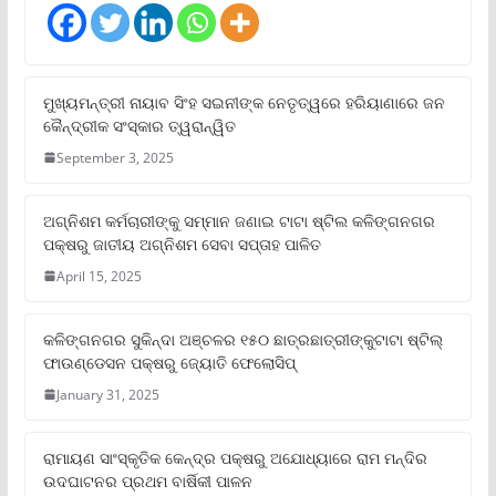
ମୁଖ୍ୟମନ୍ତ୍ରୀ ନାୟାବ ସିଂହ ସଇନୀଙ୍କ ନେତୃତ୍ୱରେ ହରିୟାଣାରେ ଜନ
କୈନ୍ଦ୍ରୀକ ସଂସ୍କାର ତ୍ୱରାନ୍ୱିତ
September 3, 2025
ଅଗ୍ନିଶମ କର୍ମଚାରୀଙ୍କୁ ସମ୍ମାନ ଜଣାଇ ଟାଟା ଷ୍ଟିଲ କଳିଙ୍ଗନଗର
ପକ୍ଷରୁ ଜାତୀୟ ଅଗ୍ନିଶମ ସେବା ସପ୍ତାହ ପାଳିତ
April 15, 2025
କଳିଙ୍ଗନଗର ସୁକିନ୍ଦା ଅଞ୍ଚଳର ୧୫୦ ଛାତ୍ରଛାତ୍ରୀଙ୍କୁଟାଟା ଷ୍ଟିଲ୍
ଫାଉଣ୍ଡେସନ ପକ୍ଷରୁ ଜ୍ୟୋତି ଫେଲୋସିପ୍‌
January 31, 2025
ରାମାୟଣ ସାଂସ୍କୃତିକ କେନ୍ଦ୍ର ପକ୍ଷରୁ ଅଯୋଧ୍ୟାରେ ରାମ ମନ୍ଦିର
ଉଦଘାଟନର ପ୍ରଥମ ବାର୍ଷିକୀ ପାଳନ