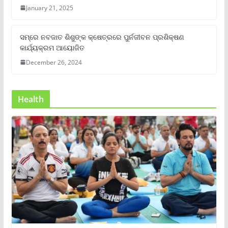
January 21, 2025
ସମ୍‌ରେ ନବଜାତ ଶିଶୁଙ୍କ କ୍ଷେତ୍ରରେ ପୁର୍ନଜୀବନ ପ୍ରଶିକ୍ଷଣ
କାର୍ଯ୍ୟକ୍ରମ ଆୟୋଜିତ
December 26, 2024
Health