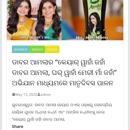
BUSINESS
HEALTH
LATEST
ଡାବର ଆମଲାର “କେୟାର୍ ୱାହାଁ ଜହାଁ
ଡାବର ଆମଲା, ଘର୍ ୱାହାଁ ମେରୀ ମାଁ ଜହାଁ”
ଅଭିଯାନ ମାଧ୍ୟମରେ ମାତୃଦିବସ ପାଳନ
May 13, 2026
admin
ଭୁବନେଶ୍ୱର: ଡାବର ଆମଲା ହେୟାର ଅଏଲ୍ ପକ୍ଷରୁ ଲୋକପ୍ରିୟ
ଗାୟିକା ଯୁଗଳ ଅନ୍ତରା ନନ୍ଦୀ ଏବଂ ଅଙ୍କିତା ନନ୍ଦୀଙ୍କୁ ନେଇ
“କେୟାର୍ ୱାହାଁ ଜହାଁ ଡାବର ଆମଲା,
Share