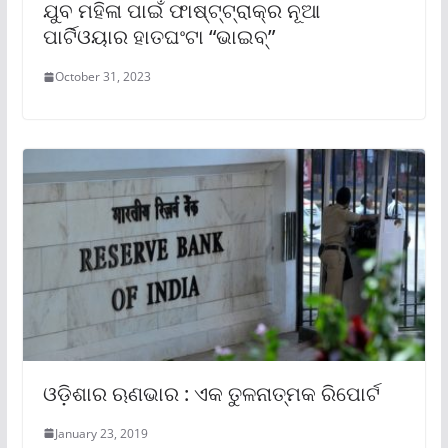
ଯୁବ ମହିଳା ପାଇଁ ଫାଷ୍ଟ୍‌ଟ୍ରାକ୍‌ର ନୂଆ
ପାର୍ଟିଓୟାର ହାତଘଂଟା “ଭାଇବ୍‌”
October 31, 2023
ଓଡ଼ିଶାର ଋଣଭାର : ଏକ ତୁଳନାତ୍ମକ ରିପୋର୍ଟ
January 23, 2019