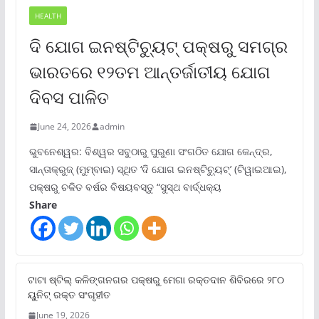
HEALTH
ଦି ଯୋଗ ଇନଷ୍ଟିଚ୍ୟୁଟ୍ ପକ୍ଷରୁ ସମଗ୍ର
ଭାରତରେ ୧୨ତମ ଆନ୍ତର୍ଜାତୀୟ ଯୋଗ
ଦିବସ ପାଳିତ
June 24, 2026
admin
ଭୁବନେଶ୍ୱର: ବିଶ୍ୱର ସବୁଠାରୁ ପୁରୁଣା ସଂଗଠିତ ଯୋଗ କେନ୍ଦ୍ର,
ସାନ୍ତାକ୍ରୁଜ୍ (ମୁମ୍ବାଇ) ସ୍ଥିତ ‘ଦି ଯୋଗ ଇନଷ୍ଟିଚ୍ୟୁଟ୍‌’ (ଟିୱାଇଆଇ),
ପକ୍ଷରୁ ଚଳିତ ବର୍ଷର ବିଷୟବସ୍ତୁ “ସୁସ୍ଥ ବାର୍ଦ୍ଧକ୍ୟ
Share
ଟାଟା ଷ୍ଟିଲ୍‌ କଳିଙ୍ଗନଗର ପକ୍ଷରୁ ମେଗା ରକ୍ତଦାନ ଶିବିରରେ ୨୮୦
ୟୁନିଟ୍‌ ରକ୍ତ ସଂଗୃହୀତ
June 19, 2026