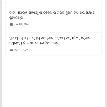
ଟାଟା ଏଆଇଜି ପକ୍ଷରୁ ମେଡିକେୟାର ରିଜର୍ଭ ସୁପର ଟପ୍‌-ଅପ୍ ପ୍ଲାନ୍‌ର
ଶୁଭାରମ୍ଭ
June 10, 2026
ମୁଖ ସ୍ୱାସ୍ଥ୍ୟ ଓ ତ୍ୱଚା ସମସ୍ୟାର ଅଦୃଶ୍ୟ ସମ୍ପର୍କ :ପ୍ରଖ୍ୟାତ
ସ୍ୱାସ୍ଥ୍ୟ ବିଶେଷଜ୍ଞ ଡା. ସୋନିଆ ଦତ୍ତ
June 8, 2026