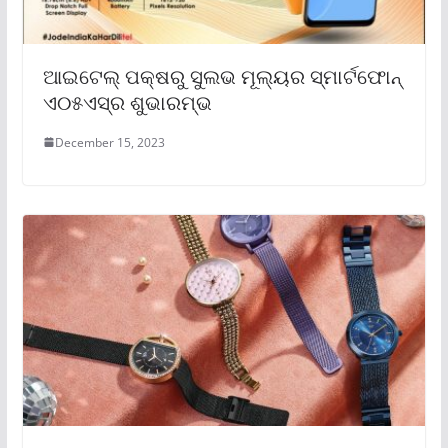
ଆଇଟେଲ୍ ପକ୍ଷରୁ ସୁଲଭ ମୂଲ୍ୟର ସ୍ମାର୍ଟଫୋନ୍
ଏ୦୫ଏସ୍‌ର ଶୁଭାରମ୍ଭ
December 15, 2023