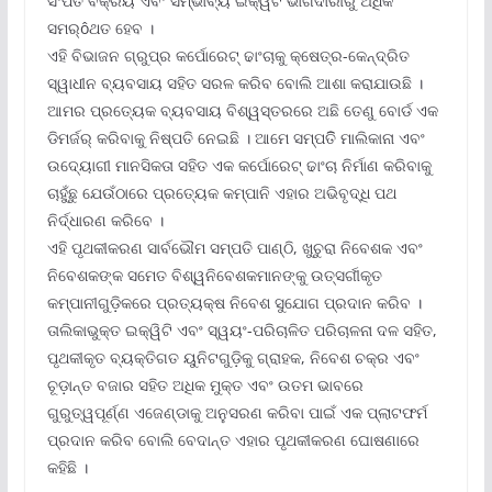
ସଂପତି ବିକ୍ରୟ ଏବଂ ସମ୍ଭାବ୍ୟ ଇକ୍ୱିଟି ଭାଗିଦାରୀରୁ ଅଧିକ
ସମର୍ôଥତ ହେବ ।
ଏହି ବିଭାଜନ ଗ୍ରୁପ୍‌ର କର୍ପୋରେଟ୍ ଢାଂଚାକୁ କ୍ଷେତ୍ର-କେନ୍ଦ୍ରିତ
ସ୍ୱାଧୀନ ବ୍ୟବସାୟ ସହିତ ସରଳ କରିବ ବୋଲି ଆଶା କରାଯାଉଛି ।
ଆମର ପ୍ରତ୍ୟେକ ବ୍ୟବସାୟ ବିଶ୍ୱସ୍ତରରେ ଅଛି ତେଣୁ ବୋର୍ଡ ଏକ
ଡିମର୍ଜର୍ କରିବାକୁ ନିଷ୍ପତି ନେଇଛି । ଆମେ ସମ୍ପତିି ମାଲିକାନା ଏବଂ
ଉଦ୍ୟୋଗୀ ମାନସିକତା ସହିତ ଏକ କର୍ପୋରେଟ୍ ଢାଂଚା ନିର୍ମାଣ କରିବାକୁ
ଚାହୁଁଛୁ ଯେଉଁଠାରେ ପ୍ରତ୍ୟେକ କମ୍ପାନି ଏହାର ଅଭିବୃଦ୍ଧି ପଥ
ନିର୍ଦ୍ଧାରଣ କରିବେ ।
ଏହି ପୃଥକୀକରଣ ସାର୍ବଭୌମ ସମ୍ପତି ପାଣ୍ଠି, ଖୁଚୁରା ନିବେଶକ ଏବଂ
ନିବେଶକଙ୍କ ସମେତ ବିଶ୍ୱନିବେଶକମାନଙ୍କୁ ଉତ୍ସର୍ଗୀକୃତ
କମ୍ପାନୀଗୁଡ଼ିକରେ ପ୍ରତ୍ୟକ୍ଷ ନିବେଶ ସୁଯୋଗ ପ୍ରଦାନ କରିବ ।
ତାଲିକାଭୁକ୍ତ ଇକ୍ୱିଟି ଏବଂ ସ୍ୱୟଂ-ପରିଚାଳିତ ପରିଚାଳନା ଦଳ ସହିତ,
ପୃଥକୀକୃତ ବ୍ୟକ୍ତିଗତ ୟୁନିଟଗୁଡ଼ିକୁ ଗ୍ରାହକ, ନିବେଶ ଚକ୍ର ଏବଂ
ଚୂଡ଼ାନ୍ତ ବଜାର ସହିତ ଅଧିକ ମୁକ୍ତ ଏବଂ ଉତମ ଭାବରେ
ଗୁରୁତ୍ୱପୂର୍ଣ୍ଣ ଏଜେଣ୍ଡାକୁ ଅନୁସରଣ କରିବା ପାଇଁ ଏକ ପ୍ଲାଟଫର୍ମ
ପ୍ରଦାନ କରିବ ବୋଲି ବେଦାନ୍ତ ଏହାର ପୃଥକୀକରଣ ଘୋଷଣାରେ
କହିଛି ।