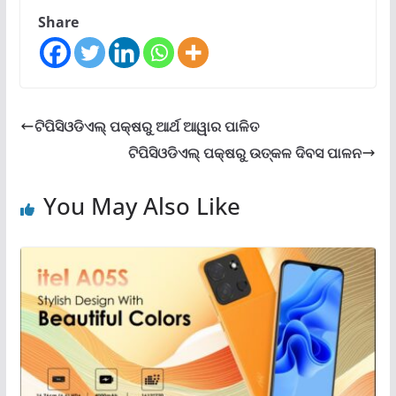
Share
ଟିପିସିଓଡିଏଲ୍ ପକ୍ଷରୁ ଆର୍ଥ ଆୱାର ପାଳିତ
ଟିପିସିଓଡିଏଲ୍ ପକ୍ଷରୁ ଉତ୍କଳ ଦିବସ ପାଳନ
You May Also Like