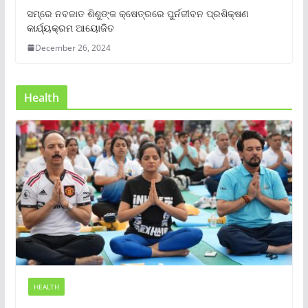
ସମ୍‌ରେ ନବଜାତ ଶିଶୁଙ୍କ କ୍ଷେତ୍ରରେ ପୁର୍ନଜୀବନ ପ୍ରଶିକ୍ଷଣ
କାର୍ଯ୍ୟକ୍ରମ ଆୟୋଜିତ
December 26, 2024
Health
HEALTH