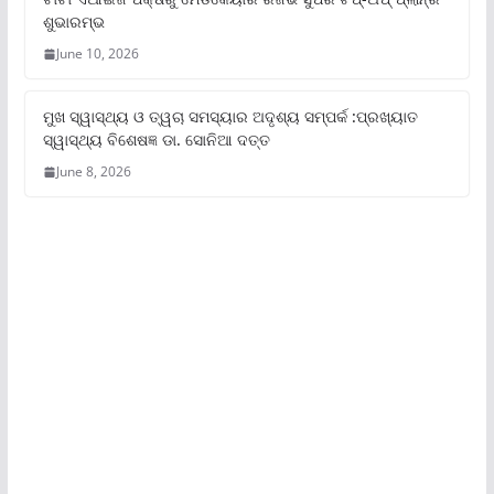
ଶୁଭାରମ୍ଭ
June 10, 2026
ମୁଖ ସ୍ୱାସ୍ଥ୍ୟ ଓ ତ୍ୱଚା ସମସ୍ୟାର ଅଦୃଶ୍ୟ ସମ୍ପର୍କ :ପ୍ରଖ୍ୟାତ
ସ୍ୱାସ୍ଥ୍ୟ ବିଶେଷଜ୍ଞ ଡା. ସୋନିଆ ଦତ୍ତ
June 8, 2026