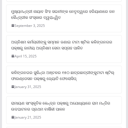
ମୁଖ୍ୟମନ୍ତ୍ରୀ ନାୟାବ ସିଂହ ସଇନୀଙ୍କ ନେତୃତ୍ୱରେ ହରିୟାଣାରେ ଜନ
କୈନ୍ଦ୍ରୀକ ସଂସ୍କାର ତ୍ୱରାନ୍ୱିତ
September 3, 2025
ଅଗ୍ନିଶମ କର୍ମଚାରୀଙ୍କୁ ସମ୍ମାନ ଜଣାଇ ଟାଟା ଷ୍ଟିଲ କଳିଙ୍ଗନଗର
ପକ୍ଷରୁ ଜାତୀୟ ଅଗ୍ନିଶମ ସେବା ସପ୍ତାହ ପାଳିତ
April 15, 2025
କଳିଙ୍ଗନଗର ସୁକିନ୍ଦା ଅଞ୍ଚଳର ୧୫୦ ଛାତ୍ରଛାତ୍ରୀଙ୍କୁଟାଟା ଷ୍ଟିଲ୍
ଫାଉଣ୍ଡେସନ ପକ୍ଷରୁ ଜ୍ୟୋତି ଫେଲୋସିପ୍‌
January 31, 2025
ରାମାୟଣ ସାଂସ୍କୃତିକ କେନ୍ଦ୍ର ପକ୍ଷରୁ ଅଯୋଧ୍ୟାରେ ରାମ ମନ୍ଦିର
ଉଦଘାଟନର ପ୍ରଥମ ବାର୍ଷିକୀ ପାଳନ
January 21, 2025