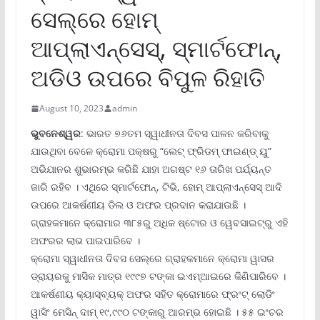
ସେଲ୍‌ରେ ହୋମ୍
ଆପ୍ଲାଏନ୍‌ସେସ୍‌, ସ୍ମାର୍ଟଫୋନ୍‌,
ଅଡିଓ ଉପରେ ବିପୁଳ ରିହାତି
August 10, 2023
admin
ଭୁବନେଶ୍ୱର
: ଭାରତ ୭୬ତମ ସ୍ୱାଧୀନତା ଦିବସ ପାଳନ କରିବାକୁ
ଯାଉଥିବା ବେଳେ କ୍ରୋମା ପକ୍ଷରୁ “ଲେଟ୍ ଫ୍ରିଡମ୍ ଫାଇଣ୍ଡ୍ ୟୁ”
ଅଭିଯାନର ଶୁଭାରମ୍ଭ କରିଛି ଯାହା ଅଗଷ୍ଟ ୧୬ ତାରିଖ ପର୍ଯ୍ୟନ୍ତ
ଜାରି ରହିବ । ଏଥିରେ ସ୍ମାର୍ଟଫୋନ୍‌, ଟିଭି, ହୋମ୍ ଆପ୍ଲାଏନ୍‌ସେସ୍ ଆଦି
ଉପରେ ଆକର୍ଷଣୀୟ ଡିଲ ଓ ଅଫର ପ୍ରଦାନ କରାଯାଉଛି ।
ଗ୍ରାହକମାନେ କ୍ରୋମାର ୩୮୫ରୁ ଅଧିକ ଷ୍ଟୋର ଓ ୱେବସାଇଟ୍‌ରୁ ଏହି
ଅଫରର ଲାଭ ପାଇପାରିବେ ।
କ୍ରୋମା ସ୍ୱାଧୀନତା ଦିବସ ସେଲ୍‌ରେ ଗ୍ରାହକମାନେ କ୍ରୋମା ୱାସର
ଡ୍ରାୟରକୁ ମାସିକ ମାତ୍ର ୧୯୯୭ ଟଙ୍କା ଇଏମ୍‌ଆଇରେ କିଣିପାରିବେ ।
ଆକର୍ଷଣୀୟ କ୍ୟାସ୍‌ବ୍ୟକ୍ ଅଫର ସହିତ କ୍ରୋମାରେ ଫ୍ରଂଟ୍ ଲୋଡିଂ
ୱାସିଂ ମେସିନ୍ ଦାମ୍ ୧୯,୯୯୦ ଟଙ୍କାରୁ ଆରମ୍ଭ ହୋଇଛି । ୫୫ ଇଂଚର