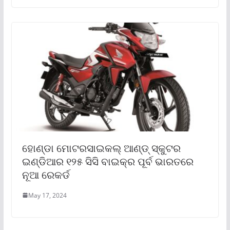
ହୋଣ୍ଡା ମୋଟରସାଇକଲ୍ ଆଣ୍ଡ୍ ସ୍କୁଟର
ଇଣ୍ଡିଆର ୧୨୫ ସିସି ବାଇକ୍‌ର ପୂର୍ବ ଭାରତରେ
ନୂଆ ରେକର୍ଡ
May 17, 2024