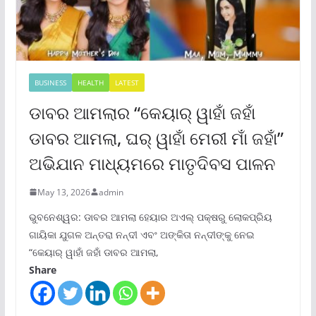
BUSINESS
HEALTH
LATEST
ଡାବର ଆମଲାର “କେୟାର୍ ୱାହାଁ ଜହାଁ
ଡାବର ଆମଲା, ଘର୍ ୱାହାଁ ମେରୀ ମାଁ ଜହାଁ”
ଅଭିଯାନ ମାଧ୍ୟମରେ ମାତୃଦିବସ ପାଳନ
May 13, 2026
admin
ଭୁବନେଶ୍ୱର: ଡାବର ଆମଲା ହେୟାର ଅଏଲ୍ ପକ୍ଷରୁ ଲୋକପ୍ରିୟ
ଗାୟିକା ଯୁଗଳ ଅନ୍ତରା ନନ୍ଦୀ ଏବଂ ଅଙ୍କିତା ନନ୍ଦୀଙ୍କୁ ନେଇ
“କେୟାର୍ ୱାହାଁ ଜହାଁ ଡାବର ଆମଲା,
Share