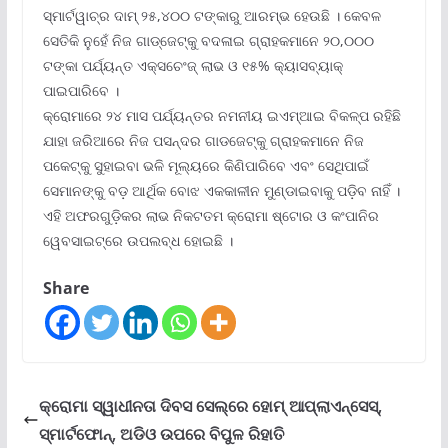
ସ୍ମାର୍ଟୱାଚ୍‌ର ଦାମ୍ ୨୫,୪୦୦ ଟଙ୍କାରୁ ଆରମ୍ଭ ହେଉଛି । କେବଳ
ସେତିକି ନୁହେଁ ନିଜ ଗାଡ୍‌ଜେଟ୍‌କୁ ବଦଳାଇ ଗ୍ରାହକମାନେ ୨୦,୦୦୦
ଟଙ୍କା ପର୍ଯ୍ୟନ୍ତ ଏକ୍ସଚେଂଜ୍ ଲାଭ ଓ ୧୫% କ୍ୟାସବ୍ୟାକ୍
ପାଇପାରିବେ ।
କ୍ରୋମାରେ ୨୪ ମାସ ପର୍ଯ୍ୟନ୍ତର ନମନୀୟ ଇଏମ୍‌ଆଇ ବିକଳ୍ପ ରହିଛି
ଯାହା ଜରିଆରେ ନିଜ ପସନ୍ଦର ଗାଡଜେଟ୍‌କୁ ଗ୍ରାହକମାନେ ନିଜ
ପକେଟ୍‌କୁ ସୁହାଇବା ଭଳି ମୂଲ୍ୟରେ କିଣିପାରିବେ ଏବଂ ସେଥିପାଇଁ
ସେମାନଙ୍କୁ ବଡ଼ ଆର୍ଥିକ ବୋଝ ଏକକାଳୀନ ମୁଣ୍ଡାଇବାକୁ ପଡ଼ିବ ନାହିଁ ।
ଏହି ଅଫରଗୁଡ଼ିକର ଲାଭ ନିକଟତମ କ୍ରୋମା ଷ୍ଟୋର ଓ କଂପାନିର
ୱେବସାଇଟ୍‌ରେ ଉପଲବ୍ଧ ହୋଇଛି ।
Share
କ୍ରୋମା ସ୍ୱାଧୀନତା ଦିବସ ସେଲ୍‌ରେ ହୋମ୍ ଆପ୍ଲାଏନ୍‌ସେସ୍‌,
ସ୍ମାର୍ଟଫୋନ୍‌, ଅଡିଓ ଉପରେ ବିପୁଳ ରିହାତି