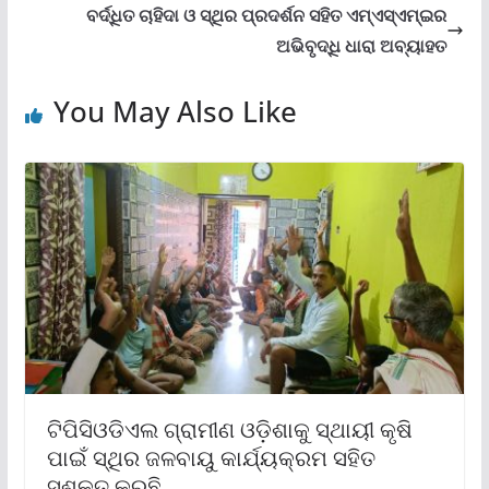
ବର୍ଦ୍ଧିତ ଚାହିଦା ଓ ସ୍ଥିର ପ୍ରଦର୍ଶନ ସହିତ ଏମ୍‌ଏସ୍‌ଏମ୍‌ଇର
ଅଭିବୃଦ୍ଧି ଧାରା ଅବ୍ୟାହତ
You May Also Like
ଟିପିସିଓଡିଏଲ ଗ୍ରାମୀଣ ଓଡ଼ିଶାକୁ ସ୍ଥାୟୀ କୃଷି
ପାଇଁ ସ୍ଥିର ଜଳବାୟୁ କାର୍ଯ୍ୟକ୍ରମ ସହିତ
ସଶକ୍ତ କରୁଛି