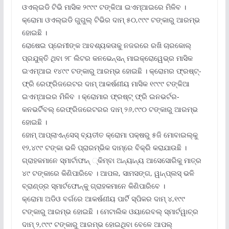
ଓଏଲ୍‌ଇଡି ଟିଭି ମାସିକ ୨୯୯୯ ଟଙ୍କିଆ ଇଏମ୍‌ଆଇରେ ମିଳିବ ।
କ୍ରୋମା ଓଏଲ୍‌ଇଡି ଗୁଗୁଲ୍ ଟିଭିର ଦାମ୍ ୫୦,୯୯୯ ଟଙ୍କାରୁ ଆରମ୍ଭ
ହୋଇଛି ।
ରୋଷେଇ ପ୍ରେମୀଙ୍କ ଆବଶ୍ୟକତାକୁ ନଜରରେ ରଖି ଚାରକୋଲ୍
ପ୍ରଯୁକ୍ତି ଥିବା ୨୮ ଲିଟର କନଭେନ୍‌ସନ୍ ମାଇକ୍ରୋୱେଭ୍‌ର ମାସିକ
ଇଏମ୍‌ଆଇ ୧୪୯୯ ଟଙ୍କାରୁ ଆରମ୍ଭ ହୋଇଛି । କ୍ରୋମର ଫ୍ରଷ୍ଟ୍‌-
ଫ୍ରି ରେଫ୍ରିଜରେଟର ଦାମ୍ ଆକର୍ଷଣୀୟ ମାସିକ ୧୯୯୯ ଟଙ୍କିଆ
ଇଏମ୍‌ଆଇର ମିଳିବ । କ୍ରୋମାର ଫ୍ରଷ୍ଟ୍ ଫ୍ରି ଇନଭର୍ଟର-
କନଭର୍ଟିବଲ୍ ରେଫ୍ରିଜରେଟରର ଦାମ୍ ୨୬,୯୯୦ ଟଙ୍କାରୁ ଆରମ୍ଭ
ହୋଇଛି ।
ହୋମ୍ ଆପ୍ଲାଏନ୍‌ସେସ୍ ବ୍ୟତୀତ କ୍ରୋମା ପକ୍ଷରୁ ୫ଜି ମୋବାଇଲ୍‌କୁ
୧୨,୪୯୯ ଟଙ୍କା ଭଳି ପ୍ରାରମ୍ଭିକ ଦାମ୍‌ରେ ବିକ୍ରି କରାଯାଉଛି ।
ଗ୍ରାହକମାନେ ସ୍ମାର୍ଟାଫାନ୍ ୍‌କିମ୍ବା ଅନ୍ୟାନ୍ୟ ଆସେସୋରିକୁ ମାତ୍ର
୪୯ ଟଙ୍କାରେ କିଣିପାରିବେ । ଆପଲ, ସାମସଙ୍ଗ, ୱାନ୍‌ପ୍ଲସ୍ ଭଳି
ବ୍ରାଣ୍ଡ୍‌ର ସ୍ମାର୍ଟଫୋନ୍‌କୁ ଗ୍ରାହକମାନେ କିଣିପାରିବେ ।
କ୍ରୋମା ଅଡିଓ ବର୍ଗରେ ଆକର୍ଷଣୀୟ ପାର୍ଟି ସ୍ପିକର ଦାମ୍ ୪,୧୯୯
ଟଙ୍କାରୁ ଆରମ୍ଭ ହୋଇଛି । ମେଟାଲିକ ଓୟାରେବଲ୍ ସ୍ମାର୍ଟୱାଚ୍‌ର
ଦାମ୍ ୨,୯୯୯ ଟଙ୍କାରୁ ଆରମ୍ଭ ହୋଇଥିବା ବେଳେ ଆପଲ୍