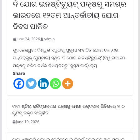
ଦି ଯୋଗ ଇନଷ୍ଟିଚ୍ୟୁଟ୍ ପକ୍ଷରୁ ସମଗ୍ର
ଭାରତରେ ୧୨ତମ ଆନ୍ତର୍ଜାତୀୟ ଯୋଗ
ଦିବସ ପାଳିତ
June 24, 2026
admin
ଭୁବନେଶ୍ୱର: ବିଶ୍ୱର ସବୁଠାରୁ ପୁରୁଣା ସଂଗଠିତ ଯୋଗ କେନ୍ଦ୍ର,
ସାନ୍ତାକ୍ରୁଜ୍ (ମୁମ୍ବାଇ) ସ୍ଥିତ ‘ଦି ଯୋଗ ଇନଷ୍ଟିଚ୍ୟୁଟ୍‌’ (ଟିୱାଇଆଇ),
ପକ୍ଷରୁ ଚଳିତ ବର୍ଷର ବିଷୟବସ୍ତୁ “ସୁସ୍ଥ ବାର୍ଦ୍ଧକ୍ୟ
Share
ଟାଟା ଷ୍ଟିଲ୍‌ କଳିଙ୍ଗନଗର ପକ୍ଷରୁ ମେଗା ରକ୍ତଦାନ ଶିବିରରେ ୨୮୦
ୟୁନିଟ୍‌ ରକ୍ତ ସଂଗୃହୀତ
June 19, 2026
ଟାଟା ଏଆଇଜି ପକ୍ଷରୁ ମେଡିକେୟାର ରିଜର୍ଭ ସୁପର ଟପ୍‌-ଅପ୍ ପ୍ଲାନ୍‌ର