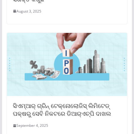
August 3, 2025
ସିଏମ୍‌ଆର୍ ଗ୍ରିନ୍ ଟେକ୍ନୋଲୋଜିସ୍ ଲିମିଟେଡ୍
ପକ୍ଷରୁ ସେବି ନିକଟରେ ଡିଆର୍‌ଏଚ୍‌ପି ଦାଖଲ
September 4, 2025