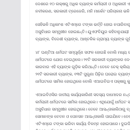
ଦେଶରେ ୧୦ ଲକ୍ଷରୁ ଅଧିକ ବ୍ୟାଙ୍କ କର୍ମଚାରୀ ଓ ଅଧିକାରୀ 
ନବୀକରଣ, ସରକାରୀ ଟ୍ରେଜେରି, ମନି ମାର୍କେଟ ପରିଚାଳନା ଭଳି
ସେହିଭଳି ଅଧିକାଂଶ ଏଟିଏମ୍‌ରେ ଟଙ୍କା ଭର୍ତ୍ତି ହୋଇ ନପାରିବା
ଅସୁବିଧାର ସମ୍ମୁଖୀନ ହୋଇଛନ୍ତି। ୟୁଏଫବିୟୁର କହିବାନୁଯାୟ
ବ୍ୟାଙ୍କ, ବିଦେଶୀ ବ୍ୟାଙ୍କ, ଆଞ୍ଚଳିକ ଗ୍ରାମ୍ୟ ବ୍ୟାଙ୍କ ଗୁ
୪୮ ଘଣ୍ଟିଆ ଧର୍ମଘଟ ସମ୍ପୂର୍ଣ୍ଣ ସଫଳ ହୋଇଛି ବୋଲି ମଧ୍ୟ ସଂଘ
ଧର୍ମଘଟରେ ଯୋଗ ଦେଇଥିଲେ। ୨୧ଟି ସରକାରୀ ବ୍ୟାଙ୍କର ଦେଶର
କାରବାର ଏହି ବ୍ୟାଙ୍କ ଗୁଡ଼ିକ କରିଥାନ୍ତି। ତେବେ ଚେକ୍‌ କ୍ଲି
୨୧ଟି ସରକାରୀ ବ୍ୟାଙ୍କ, ୧୩ଟି ପୁରୁଣା ପିଢ଼ିର ଘରୋଇ ବ୍ୟାଙ୍
ଧର୍ମଘଟରେ ସାମିଲ ହୋଇଥିଲେ ବୋଲି ଏଆଇବିଇଏ ପକ୍ଷରୁ କୁ
ଏଆଇବିଓସିର ଜାତୀୟ କାର୍ଯ୍ୟକାରିଣୀ ସଦସ୍ୟ ଦାମୋଦର ନନ୍ଦ
କର୍ମଚାରୀ ଧର୍ମଘଟରେ ସାମିଲ ହୋଇଥିଲେ। ଏଥିଯୋଗୁଁ ଧର୍ମଘଟ ସ
ଅସୁବିଧାର ସମ୍ମୁଖୀନ ହୋଇଥିଲେ। ତେବେ ଆସନ୍ତାକାଲିଠାରୁ ବ୍ୟ
ସେମାନଙ୍କ ବେତନ ଓ ପେନସନ ଆସନ୍ତାକାଲି ପାଇଯିବେ। ତେବେ ତୃ
ଏଟିଏମ୍‌ରେ ଟଙ୍କା ଭରିବା କାର୍ଯ୍ୟ ବିଳମ୍ବ ହୋଇପାରେ। ଦ