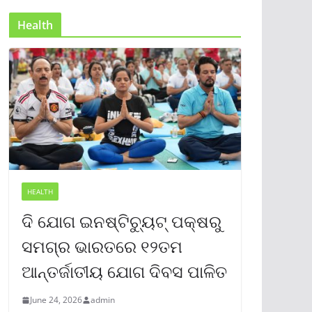
Health
HEALTH
ଦି ଯୋଗ ଇନଷ୍ଟିଚ୍ୟୁଟ୍ ପକ୍ଷରୁ
ସମଗ୍ର ଭାରତରେ ୧୨ତମ
ଆନ୍ତର୍ଜାତୀୟ ଯୋଗ ଦିବସ ପାଳିତ
June 24, 2026
admin