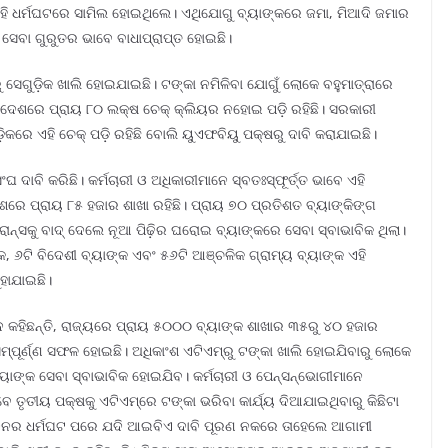
ଏହି ଧର୍ମଘଟରେ ସାମିଲ ହୋଇଥିଲେ। ଏଥିଯୋଗୁ ବ୍ୟାଙ୍କରେ ଜମା, ମିଆଦି ଜମାର
 ସେବା ଗୁରୁତର ଭାବେ ବାଧାପ୍ରାପ୍ତ ହୋଇଛି।
ରୁ ସେଗୁଡ଼ିକ ଖାଲି ହୋଇଯାଇଛି। ଟଙ୍କା ନମିଳିବା ଯୋଗୁଁ ଲୋକେ ବହୁମାତ୍ରାରେ
ୀ ଦେଶରେ ପ୍ରାୟ ୮୦ ଲକ୍ଷ ଚେକ୍‌ କ୍ଲିୟର ନହୋଇ ପଡ଼ି ରହିଛି। ସରକାରୀ
ଡ଼ିକରେ ଏହି ଚେକ୍‌ ପଡ଼ି ରହିଛି ବୋଲି ୟୁଏଫବିୟୁ ପକ୍ଷରୁ ଦାବି କରାଯାଇଛି।
 ଦାବି କରିଛି। କର୍ମଚାରୀ ଓ ଅଧିକାରୀମାନେ ସ୍ବତଃସ୍ଫୂର୍ତ୍ତ ଭାବେ ଏହି
େ ପ୍ରାୟ ୮୫ ହଜାର ଶାଖା ରହିଛି। ପ୍ରାୟ ୭୦ ପ୍ରତିଶତ ବ୍ୟାଙ୍କିଙ୍ଗ
ୟରାନ୍ସକୁ ବାଦ୍‌ ଦେଲେ ନୂଆ ପିଢ଼ିର ଘରୋଇ ବ୍ୟାଙ୍କରେ ସେବା ସ୍ବାଭାବିକ ଥିଲା।
କ, ୬ଟି ବିଦେଶୀ ବ୍ୟାଙ୍କ ଏବଂ ୫୬ଟି ଆଞ୍ଚଳିକ ଗ୍ରାମ୍ୟ ବ୍ୟାଙ୍କ ଏହି
ହାଯାଇଛି।
 କହିଛନ୍ତି, ରାଜ୍ୟରେ ପ୍ରାୟ ୫୦୦୦ ବ୍ୟାଙ୍କ ଶାଖାର ୩୫ରୁ ୪୦ ହଜାର
ମ୍ପୂର୍ଣ୍ଣ ସଫଳ ହୋଇଛି। ଅଧିକାଂଶ ଏଟିଏମ୍‌ରୁ ଟଙ୍କା ଖାଲି ହୋଇଯିବାରୁ ଲୋକେ
ାଙ୍କ ସେବା ସ୍ବାଭାବିକ ହୋଇଯିବ। କର୍ମଚାରୀ ଓ ପେନ୍‌ସନ୍‌ଭୋଗୀମାନେ
ତୀୟ ପକ୍ଷକୁ ଏଟିଏମ୍‌ରେ ଟଙ୍କା ଭରିବା କାର୍ଯ୍ୟ ଦିଆଯାଇଥିବାରୁ କିଛିଟା
ୁଇଦିନର ଧର୍ମଘଟ ପରେ ଯଦି ଆଇବିଏ ଦାବି ପୂରଣ ନକରେ ତାହେଲେ ଆଗାମୀ