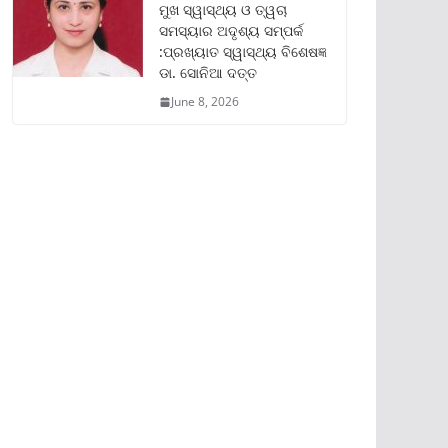
ମୁଖ ସ୍ୱାସ୍ଥ୍ୟ ଓ ତ୍ୱଚା
ସମସ୍ୟାର ଅଦୃଶ୍ୟ ସମ୍ପର୍କ
:ପ୍ରଖ୍ୟାତ ସ୍ୱାସ୍ଥ୍ୟ ବିଶେଷଜ୍ଞ
ଡା. ସୋନିଆ ଦତ୍ତ
June 8, 2026