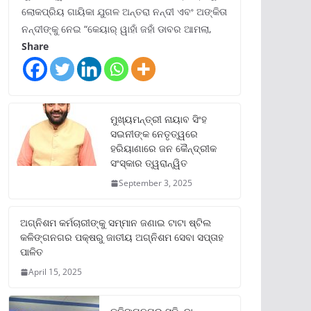
ଲୋକପ୍ରିୟ ଗାୟିକା ଯୁଗଳ ଅନ୍ତରା ନନ୍ଦୀ ଏବଂ ଅଙ୍କିତା
ନନ୍ଦୀଙ୍କୁ ନେଇ “କେୟାର୍ ୱାହାଁ ଜହାଁ ଡାବର ଆମଲା,
Share
ମୁଖ୍ୟମନ୍ତ୍ରୀ ନାୟାବ ସିଂହ
ସଇନୀଙ୍କ ନେତୃତ୍ୱରେ
ହରିୟାଣାରେ ଜନ କୈନ୍ଦ୍ରୀକ
ସଂସ୍କାର ତ୍ୱରାନ୍ୱିତ
September 3, 2025
ଅଗ୍ନିଶମ କର୍ମଚାରୀଙ୍କୁ ସମ୍ମାନ ଜଣାଇ ଟାଟା ଷ୍ଟିଲ
କଳିଙ୍ଗନଗର ପକ୍ଷରୁ ଜାତୀୟ ଅଗ୍ନିଶମ ସେବା ସପ୍ତାହ
ପାଳିତ
April 15, 2025