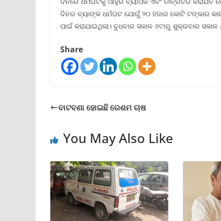
ଦିନରେ ଧର୍ମଘଟକୁ ଆହୁରି ବ୍ୟାପକ ଏବଂ ତୀବ୍ରତର କରାଯିବ 
ଦିନର ବ୍ୟାଙ୍କ ଧର୍ମଘଟ ଯୋଗୁଁ ୨୦ ହଜାର କୋଟି ଟଙ୍କାର କ
ପାଇଁ କରାଯାଇଥିଲା। ବୁଧବାର ସକାଳ ୬ଟାରୁ ଶୁକ୍ରବାର ସକାଳ ୬
Share
ବାଟବଣା ହୋଇଛି ରେଶମ ଚାଷ
You May Also Like