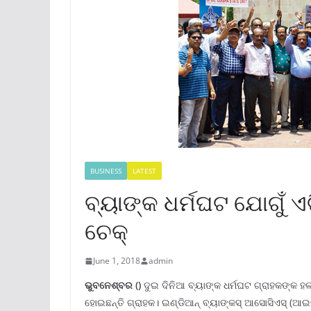
BUSINESS
LATEST
ବ୍ୟାଙ୍କ ଧର୍ମଘଟ ଯୋଗୁଁ ଏଟ
ଚେକ୍‌
June 1, 2018
admin
ଭୁବନେ
ଶ୍ବର
(
)
ଦୁଇ ଦିନିଆ ବ୍ୟାଙ୍କ ଧର୍ମଘଟ ଗ୍ରାହକଙ୍କ ହଲ
ହୋଇଛନ୍ତି ଗ୍ରାହକ। ଇଣ୍ଡିଆନ୍‌ ବ୍ୟାଙ୍କସ୍‌ ଆସୋସିଏସ୍‌ (ଆଇ