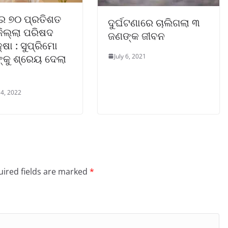
ିର ୭୦ ପ୍ରତିଶତ
ଦୁର୍ଘଟଣାରେ ଚାଲିଗଲା ୩
ଜିଲ୍ଲା ପରିଷଦ
ଜଣଙ୍କ ଜୀବନ
ଷା : ସୁପ୍ରିମୋ
July 6, 2021
୍କୁ ଶ୍ରେୟ ଦେଲା
4, 2022
ired fields are marked
*