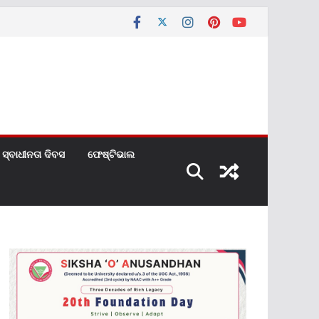
ସ୍ବାଧୀନତା ଦିବସ
ଫେଷ୍ଟିଭାଲ