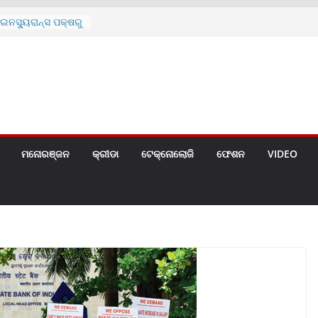
ନସ୍ୟୁରାନ୍ସ ପକ୍ଷରୁ
 ନେଇ ପ୍ରସ୍ତୁତ ନୂଆ
ନ୍ମୋଚିତ
ାରଙ୍କୁ ଚେୟାର ମାଡ଼
ରେ ସ୍କୁଲ ଛୁଟି
ୁଣୀର ମୃତ୍ୟୁ
଼ିତଙ୍କୁ ହତ୍ୟା,
ଆକ୍ରମଣର ଧମକ
ମନୋରଞ୍ଜନ
କ୍ରୀଡା
ଟେକ୍ନୋଲୋଜି
ଫେଶନ
VIDEO