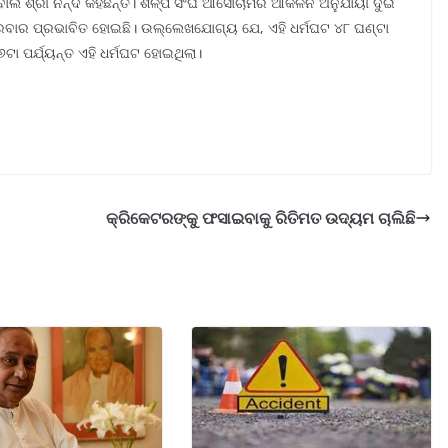
ବୋଲି ଶ୍ରୀ ନନ୍ଦ କହିଛନ୍ତି। ଶିଳ୍ପ ସଂଘ ଆସୋଚାମର ଆକଳନ ଅନୁଯାୟୀ ଦୁଇ
ାରବାର ପ୍ରଭାବିତ ହୋଇଛି। ଉଲ୍ଲେଖଯୋଗ୍ୟ ଯେ, ଏହି ଧର୍ମଘଟ ୪୮ ଘଣ୍ଟା
ଟା ପର୍ଯ୍ୟନ୍ତ ଏହି ଧର୍ମଘଟ ହୋଇଥିଲା।
କ୍ରିକେଟରଙ୍କୁ ଫସାଇବାକୁ ରିତିମତ ଉଦ୍ୟମ ଚାଲିଛି