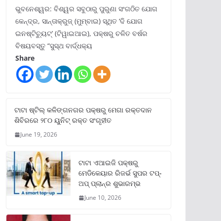
ଭୁବନେଶ୍ୱର: ବିଶ୍ୱର ସବୁଠାରୁ ପୁରୁଣା ସଂଗଠିତ ଯୋଗ
କେନ୍ଦ୍ର, ସାନ୍ତାକ୍ରୁଜ୍ (ମୁମ୍ବାଇ) ସ୍ଥିତ ‘ଦି ଯୋଗ
ଇନଷ୍ଟିଚ୍ୟୁଟ୍‌’ (ଟିୱାଇଆଇ), ପକ୍ଷରୁ ଚଳିତ ବର୍ଷର
ବିଷୟବସ୍ତୁ “ସୁସ୍ଥ ବାର୍ଦ୍ଧକ୍ୟ
Share
ଟାଟା ଷ୍ଟିଲ୍‌ କଳିଙ୍ଗନଗର ପକ୍ଷରୁ ମେଗା ରକ୍ତଦାନ
ଶିବିରରେ ୨୮୦ ୟୁନିଟ୍‌ ରକ୍ତ ସଂଗୃହୀତ
June 19, 2026
ଟାଟା ଏଆଇଜି ପକ୍ଷରୁ
ମେଡିକେୟାର ରିଜର୍ଭ ସୁପର ଟପ୍‌-
ଅପ୍ ପ୍ଲାନ୍‌ର ଶୁଭାରମ୍ଭ
June 10, 2026