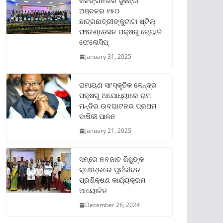
କଳିଙ୍ଗନଗର ସୁକିନ୍ଦା
ଅଞ୍ଚଳର ୧୫୦
ଛାତ୍ରଛାତ୍ରୀଙ୍କୁଟାଟା ଷ୍ଟିଲ୍
ଫାଉଣ୍ଡେସନ ପକ୍ଷରୁ ଜ୍ୟୋତି
ଫେଲୋସିପ୍‌
January 31, 2025
ରାମାୟଣ ସାଂସ୍କୃତିକ କେନ୍ଦ୍ର
ପକ୍ଷରୁ ଅଯୋଧ୍ୟାରେ ରାମ
ମନ୍ଦିର ଉଦଘାଟନର ପ୍ରଥମ
ବାର୍ଷିକୀ ପାଳନ
January 21, 2025
ସମ୍‌ରେ ନବଜାତ ଶିଶୁଙ୍କ
କ୍ଷେତ୍ରରେ ପୁର୍ନଜୀବନ
ପ୍ରଶିକ୍ଷଣ କାର୍ଯ୍ୟକ୍ରମ
ଆୟୋଜିତ
December 26, 2024