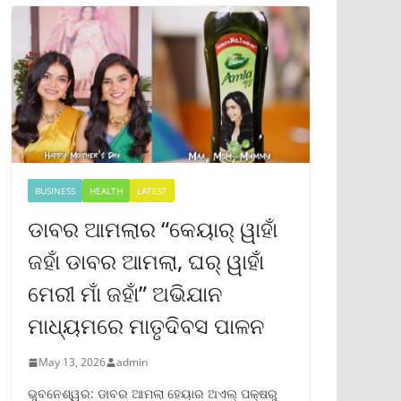
BUSINESS
HEALTH
LATEST
ଡାବର ଆମଲାର “କେୟାର୍ ୱାହାଁ
ଜହାଁ ଡାବର ଆମଲା, ଘର୍ ୱାହାଁ
ମେରୀ ମାଁ ଜହାଁ” ଅଭିଯାନ
ମାଧ୍ୟମରେ ମାତୃଦିବସ ପାଳନ
May 13, 2026
admin
ଭୁବନେଶ୍ୱର: ଡାବର ଆମଲା ହେୟାର ଅଏଲ୍ ପକ୍ଷରୁ