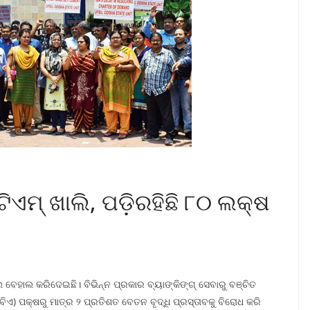
ିଏମ୍‌ ଖାଲି, ପଡ଼ିରହିଛି ୮୦ ଲକ୍ଷ
 ବେହାଲ କରିଦେଇଛି। ବିଭିନ୍ନ ପ୍ରକାର ବ୍ୟାଙ୍କିଙ୍ଗ୍‌ ସେବାରୁ ବଞ୍ଚିତ
ବିଏ) ପକ୍ଷରୁ ମାତ୍ର ୨ ପ୍ରତିଶତ ବେତନ ବୃଦ୍ଧି ପ୍ରସ୍ତାବକୁ ବିରୋଧ କରି