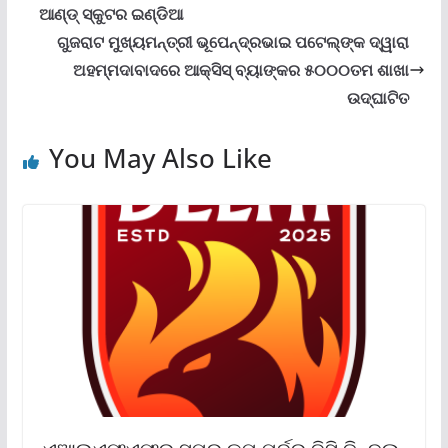
ଆଣ୍ଡ୍ ସ୍କୁଟର ଇଣ୍ଡିଆ
ଗୁଜରାଟ ମୁଖ୍ୟମନ୍ତ୍ରୀ ଭୂପେନ୍ଦ୍ରଭାଇ ପଟେଲ୍‌ଙ୍କ ଦ୍ୱାରା
ଅହମ୍ମଦାବାଦରେ ଆକ୍ସିସ୍ ବ୍ୟାଙ୍କର ୫୦୦୦ତମ ଶାଖା
ଉଦ୍‌ଘାଟିତ
You May Also Like