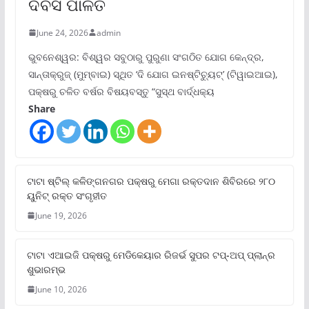
ଦିବସ ପାଳିତ
June 24, 2026
admin
ଭୁବନେଶ୍ୱର: ବିଶ୍ୱର ସବୁଠାରୁ ପୁରୁଣା ସଂଗଠିତ ଯୋଗ କେନ୍ଦ୍ର,
ସାନ୍ତାକ୍ରୁଜ୍ (ମୁମ୍ବାଇ) ସ୍ଥିତ ‘ଦି ଯୋଗ ଇନଷ୍ଟିଚ୍ୟୁଟ୍‌’ (ଟିୱାଇଆଇ),
ପକ୍ଷରୁ ଚଳିତ ବର୍ଷର ବିଷୟବସ୍ତୁ “ସୁସ୍ଥ ବାର୍ଦ୍ଧକ୍ୟ
Share
ଟାଟା ଷ୍ଟିଲ୍‌ କଳିଙ୍ଗନଗର ପକ୍ଷରୁ ମେଗା ରକ୍ତଦାନ ଶିବିରରେ ୨୮୦
ୟୁନିଟ୍‌ ରକ୍ତ ସଂଗୃହୀତ
June 19, 2026
ଟାଟା ଏଆଇଜି ପକ୍ଷରୁ ମେଡିକେୟାର ରିଜର୍ଭ ସୁପର ଟପ୍‌-ଅପ୍ ପ୍ଲାନ୍‌ର
ଶୁଭାରମ୍ଭ
June 10, 2026