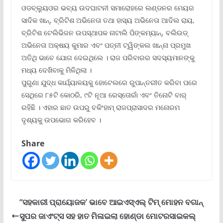
ଓଡବ୍ଲ୍ୟୁଓର ଭବ୍ୟ ଉଦଘାଟନୀ ସମାରୋହରେ ଲଣ୍ଡନର ମେୟର
ସାଦିକ ଖାନ୍‌, ବ୍ରିଟିଶ ଅଭିନେତା ତଥା ହାସ୍ୟ ଅଭିନେତା ଆଦିଲ ରାୟ,
ବ୍ରିଟିଶ ଟେଲିଭିଜନ ଉପସ୍ଥାପକ ନାଟାଲି ପିଙ୍କମ୍ୟାନ୍‌, ବଲିଉଡ୍
ଅଭିନେତା ଅକ୍ଷୟ କୁମାର ଏବଂ ପତ୍ନୀ ଟ୍ୱିଙ୍କଲ ଖାନ୍ନା ପ୍ରମୁଖ
ଅତିଥି ଭାବେ ଯୋଗ ଦେଇଥିଲେ । ରାଜ ପରିବାରର ସଦସ୍ୟମାନଙ୍କୁ
ମଧ୍ୟ ଦେଖିବାକୁ ମିଳିଥିଲା ।
ପୁରୁଣା ଯୁଦ୍ଧ କାର୍ଯ୍ୟାଳୟକୁ ହୋଟେଲରେ ରୁପାନ୍ତରୀତ କରିବା ପରେ
ସେଥିରେ ୮୫ଟି କୋଠରି, ୯ଟି ନୂଆ ରେସ୍ତୋରାଁ ଏବଂ ତିନୋଟି ବାର୍
ରହିଛି । ଏହାର ଛାତ ଉପରୁ ବକିଂହାମ୍ ରାଜପ୍ରାସାଦର ମନୋରମ
ଦୃଶ୍ୟକୁ ଉପଭୋଗ କରିହେବ ।
Share
“ସହକାରୀ ପ୍ରାୟୋଜକ’ ଭାବେ ଆଇଏସ୍‌ଏଲ୍ ଟିମ୍ ମୋହନ ବଗାନ୍
ସୁପର ଜାଏଂଟ୍‌ସ ସହ ହାତ ମିଳାଇଲା ହୋଣ୍ଡା ମୋଟରସାଇକଲ୍