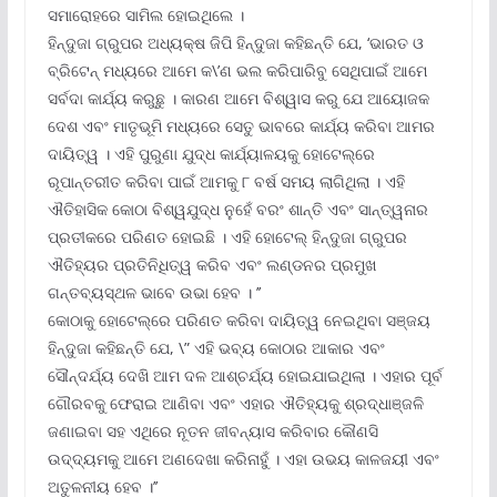
ସମାରୋହରେ ସାମିଲ ହୋଇଥିଲେ ।
ହିନ୍ଦୁଜା ଗ୍ରୁପର ଅଧ୍ୟକ୍ଷ ଜିପି ହିନ୍ଦୁଜା କହିଛନ୍ତି ଯେ, ‘ଭାରତ ଓ
ବ୍ରିଟେନ୍ ମଧ୍ୟରେ ଆମେ କ\’ଣ ଭଲ କରିପାରିବୁ ସେଥିପାଇଁ ଆମେ
ସର୍ବଦା କାର୍ଯ୍ୟ କରୁଛୁ । କାରଣ ଆମେ ବିଶ୍ୱାସ କରୁ ଯେ ଆୟୋଜକ
ଦେଶ ଏବଂ ମାତୃଭୂମି ମଧ୍ୟରେ ସେତୁ ଭାବରେ କାର୍ଯ୍ୟ କରିବା ଆମର
ଦାୟିତ୍ୱ । ଏହି ପୁରୁଣା ଯୁଦ୍ଧ କାର୍ଯ୍ୟାଳୟକୁ ହୋଟେଲ୍ରେ
ରୂପାନ୍ତରୀତ କରିବା ପାଇଁ ଆମକୁ ୮ ବର୍ଷ ସମୟ ଲାଗିଥିଲା । ଏହି
ଐତିହାସିକ କୋଠା ବିଶ୍ୱଯୁଦ୍ଧ ନୁହେଁ ବରଂ ଶାନ୍ତି ଏବଂ ସାନ୍ତ୍ୱନାର
ପ୍ରତୀକରେ ପରିଣତ ହୋଇଛି । ଏହି ହୋଟେଲ୍ ହିନ୍ଦୁଜା ଗ୍ରୁପର
ଐତିହ୍ୟର ପ୍ରତିନିଧିତ୍ୱ କରିବ ଏବଂ ଲଣ୍ଡନର ପ୍ରମୁଖ
ଗନ୍ତବ୍ୟସ୍ଥଳ ଭାବେ ଉଭା ହେବ । ’’
କୋଠାକୁ ହୋଟେଲ୍‌ରେ ପରିଣତ କରିବା ଦାୟିତ୍ୱ ନେଇଥିବା ସଞ୍ଜୟ
ହିନ୍ଦୁଜା କହିଛନ୍ତି ଯେ, \” ଏହି ଭବ୍ୟ କୋଠାର ଆକାର ଏବଂ
ସୌନ୍ଦର୍ଯ୍ୟ ଦେଖି ଆମ ଦଳ ଆଶ୍ଚର୍ଯ୍ୟ ହୋଇଯାଇଥିଲା । ଏହାର ପୂର୍ବ
ଗୌରବକୁ ଫେରାଇ ଆଣିବା ଏବଂ ଏହାର ଐତିହ୍ୟକୁ ଶ୍ରଦ୍ଧାଞ୍ଜଳି
ଜଣାଇବା ସହ ଏଥିରେ ନୂତନ ଜୀବନ୍ୟାସ କରିବାର କୌଣସି
ଉଦ୍ଦ୍ୟମକୁ ଆମେ ଅଣଦେଖା କରିନାହୁଁ । ଏହା ଉଭୟ କାଳଜୟୀ ଏବଂ
ଅତୁଳନୀୟ ହେବ ।’’