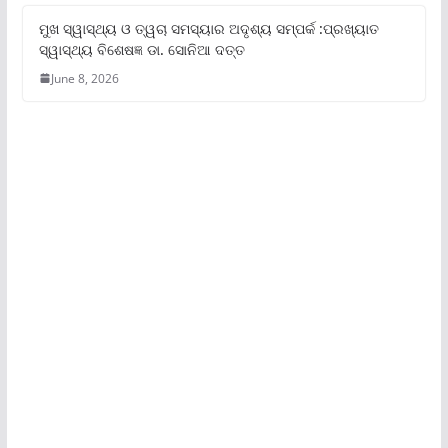
ମୁଖ ସ୍ୱାସ୍ଥ୍ୟ ଓ ତ୍ୱଚା ସମସ୍ୟାର ଅଦୃଶ୍ୟ ସମ୍ପର୍କ :ପ୍ରଖ୍ୟାତ
ସ୍ୱାସ୍ଥ୍ୟ ବିଶେଷଜ୍ଞ ଡା. ସୋନିଆ ଦତ୍ତ
June 8, 2026