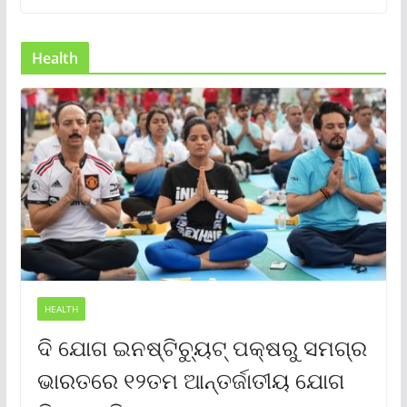
Health
HEALTH
ଦି ଯୋଗ ଇନଷ୍ଟିଚ୍ୟୁଟ୍ ପକ୍ଷରୁ ସମଗ୍ର
ଭାରତରେ ୧୨ତମ ଆନ୍ତର୍ଜାତୀୟ ଯୋଗ