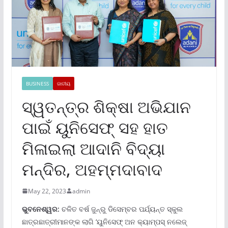
BUSINESS
ଜାତୀୟ
ସ୍ୱତନ୍ତ୍ର ଶିକ୍ଷା ଅଭିଯାନ
ପାଇଁ ୟୁନିସେଫ୍ ସହ ହାତ
ମିଳାଇଲା ଆଦାନି ବିଦ୍ୟା
ମନ୍ଦିର, ଅହମ୍ମଦାବାଦ
May 22, 2023
admin
ଭୁବନେଶ୍ୱର:
ଚଳିତ ବର୍ଷ ଜୁନ୍‌ରୁ ଡିସେମ୍ବର ପର୍ଯ୍ୟନ୍ତ ସ୍କୁଲ
ଛାତ୍ରଛାତ୍ରୀମାନଙ୍କ ଲାଗି ‘ୟୁନିସେଫ୍ ଅନ କ୍ୟାମ୍ପସ୍ ନଲେଜ୍