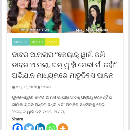
BUSINESS
HEALTH
LATEST
ଡାବର ଆମଲାର “କେୟାର୍ ୱାହାଁ ଜହାଁ
ଡାବର ଆମଲା, ଘର୍ ୱାହାଁ ମେରୀ ମାଁ ଜହାଁ”
ଅଭିଯାନ ମାଧ୍ୟମରେ ମାତୃଦିବସ ପାଳନ
May 13, 2026
admin
ଭୁବନେଶ୍ୱର: ଡାବର ଆମଲା ହେୟାର ଅଏଲ୍ ପକ୍ଷରୁ ଲୋକପ୍ରିୟ
ଗାୟିକା ଯୁଗଳ ଅନ୍ତରା ନନ୍ଦୀ ଏବଂ ଅଙ୍କିତା ନନ୍ଦୀଙ୍କୁ ନେଇ
“କେୟାର୍ ୱାହାଁ ଜହାଁ ଡାବର ଆମଲା,
Share