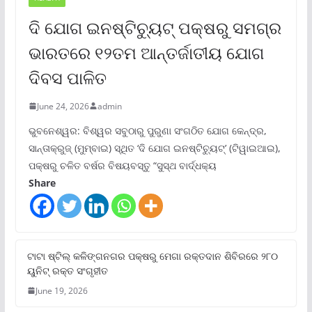
ଦି ଯୋଗ ଇନଷ୍ଟିଚ୍ୟୁଟ୍ ପକ୍ଷରୁ ସମଗ୍ର
ଭାରତରେ ୧୨ତମ ଆନ୍ତର୍ଜାତୀୟ ଯୋଗ
ଦିବସ ପାଳିତ
June 24, 2026
admin
ଭୁବନେଶ୍ୱର: ବିଶ୍ୱର ସବୁଠାରୁ ପୁରୁଣା ସଂଗଠିତ ଯୋଗ କେନ୍ଦ୍ର,
ସାନ୍ତାକ୍ରୁଜ୍ (ମୁମ୍ବାଇ) ସ୍ଥିତ ‘ଦି ଯୋଗ ଇନଷ୍ଟିଚ୍ୟୁଟ୍‌’ (ଟିୱାଇଆଇ),
ପକ୍ଷରୁ ଚଳିତ ବର୍ଷର ବିଷୟବସ୍ତୁ “ସୁସ୍ଥ ବାର୍ଦ୍ଧକ୍ୟ
Share
ଟାଟା ଷ୍ଟିଲ୍‌ କଳିଙ୍ଗନଗର ପକ୍ଷରୁ ମେଗା ରକ୍ତଦାନ ଶିବିରରେ ୨୮୦
ୟୁନିଟ୍‌ ରକ୍ତ ସଂଗୃହୀତ
June 19, 2026