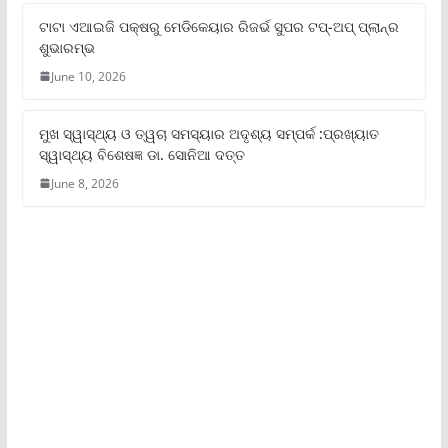
ଟାଟା ଏଆଇଜି ପକ୍ଷରୁ ମେଡିକେୟାର ରିଜର୍ଭ ସୁପର ଟପ୍‌-ଅପ୍ ପ୍ଲାନ୍‌ର
ଶୁଭାରମ୍ଭ
June 10, 2026
ମୁଖ ସ୍ୱାସ୍ଥ୍ୟ ଓ ତ୍ୱଚା ସମସ୍ୟାର ଅଦୃଶ୍ୟ ସମ୍ପର୍କ :ପ୍ରଖ୍ୟାତ
ସ୍ୱାସ୍ଥ୍ୟ ବିଶେଷଜ୍ଞ ଡା. ସୋନିଆ ଦତ୍ତ
June 8, 2026