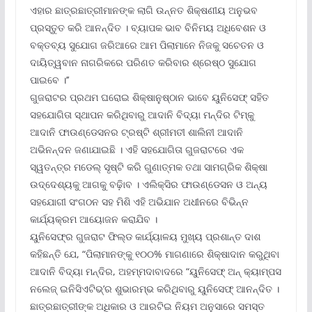
ଏହାର ଛାତ୍ରଛାତ୍ରୀମାନଙ୍କ ଲାଗି ଉନ୍ନତ ଶିକ୍ଷଣୀୟ ଅନୁଭବ
ପ୍ରସ୍ତୁତ କରି ଆନନ୍ଦିତ । ବ୍ୟାପକ ଭାବ ବିନିମୟ ଅଧିବେଶନ ଓ
ବକ୍ତବ୍ୟ ସୁଯୋଗ ଜରିଆରେ ଆମ ପିଲାମାନେ ନିଜକୁ ସଚେତନ ଓ
ଦାୟିତ୍ୱବାନ ନାଗରିକରେ ପରିଣତ କରିବାର ଶ୍ରେଷ୍ଠ ସୁଯୋଗ
ପାଇବେ ।’’
ଗୁଜରାଟର ପ୍ରଥମ ଘରୋଇ ଶିକ୍ଷାନୁଷ୍ଠାନ ଭାବେ ୟୁନିସେଫ୍ ସହିତ
ସହଯୋଗିତା ସ୍ଥାପନ କରିଥିବାରୁ ଆଦାନି ବିଦ୍ୟା ମନ୍ଦିର ଟିମ୍‌କୁ
ଆଦାନି ଫାଉଣ୍ଡେସନର ଟ୍ରଷ୍ଟି ଶ୍ରୀମତୀ ଶାଲିନୀ ଆଦାନି
ଅଭିନନ୍ଦନ ଜଣାଯାଇଛି । ଏହି ସହଯୋଗିତା ଗୁଜରାଟରେ ଏକ
ସ୍ୱତନ୍ତ୍ର ମଡେଲ୍ ସୃଷ୍ଟି କରି ଗୁଣାତ୍ମକ ତଥା ସାମଗ୍ରିକ ଶିକ୍ଷା
ଉଦ୍ଦେଶ୍ୟକୁ ଆଗକୁ ବଢ଼ାିବ । ଏଲିକ୍ସିର ଫାଉଣ୍ଡେସନ ଓ ଅନ୍ୟ
ସହଯୋଗୀ ସଂଗଠନ ସହ ମିଶି ଏହି ଅଭିଯାନ ଅଧୀନରେ ବିଭିନ୍ନ
କାର୍ଯ୍ୟକ୍ରମ ଆୟୋଜନ କରାଯିବ ।
ୟୁନିସେଫ୍‌ର ଗୁଜରାଟ ଫିଲ୍ଡ କାର୍ଯ୍ୟାଳୟ ମୁଖ୍ୟ ପ୍ରଶାନ୍ତ ଦାଶ
କହିଛନ୍ତି ଯେ, “ପିଲାମାନଙ୍କୁ ୧୦୦% ମାଗଣାରେ ଶିକ୍ଷାଦାନ କରୁଥିବା
ଆଦାନି ବିଦ୍ୟା ମନ୍ଦିର, ଅହମ୍ମଦାବାଦରେ “ୟୁନିସେଫ୍ ଅନ୍ କ୍ୟାମ୍ପସ
ନଲେଜ୍ ଇନିସିଏଟିଭ୍‌’ର ଶୁଭାରମ୍ଭ କରିଥିବାରୁ ୟୁନିସେଫ୍ ଆନନ୍ଦିତ ।
ଛାତ୍ରଛାତ୍ରୀଙ୍କ ଅଧିକାର ଓ ଆରଟିଇ ନିୟମ ଅନୁସାରେ ସମସ୍ତ