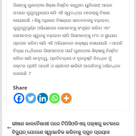
ପିଲାଙ୍କୁ ଗୁଣାତ୍ମକ ଶିକ୍ଷା ନିଶ୍ଚିତ କରୁଥିବା ୟୁନିସେଫ୍ ଆଇନ
ଉପରେ ଗୁରୁତ୍ୱାରୋପ କରି ଏହି ସ୍ୱତନ୍ତ୍ର ମଡେଲ୍‌କୁ ବିକାଶ
କରାଯାଇଛି । ଶିଶୁ ଅଧିକାର ବିଷୟରେ ସଚେତନତାକୁ ବଢ଼ାଇବା,
ଗୁରୁତ୍ୱପୂର୍ଣ୍ଣ ଅଭିଯାନରେ ସେମାନଙ୍କୁ ସଂପୃକ୍ତ କରିବା ଏବଂ
ସେମାନଙ୍କ ସ୍ୱରକୁ ବଢ଼ାଇବା ଲାଗି ପିଲାମାନଙ୍କୁ ମଂଚ ଓ ସୁଯୋଗ
ପ୍ରଦାନ କରିବା ଲାଗି ଏହି ଅଭିଯାନରେ ଲକ୍ଷ୍ୟ ରଖାଯାଇଛି । ଆଦାନି
ବିଦ୍ୟା ମନ୍ଦିରରେ ପିଲାମାନଙ୍କ ପାଇଁ ଗୁଣାତ୍ମକ ଶିକ୍ଷାକୁ ନିଶ୍ଚିତ
କରିବା ଲାଗି ନେତୃତ୍ୱ, ପ୍ରତିବଦ୍ଧତା ଓ ଦୂରଦୃଷ୍ଟି ନିମନ୍ତେ ମୁଁ
ଡକ୍ଟର ପ୍ରୀତି ଆଦାନି ଓ ଶ୍ରୀମତୀ ଶାଲିନୀ ଆଦାନିଙ୍କୁ ଅଭିନନ୍ଦନ
ଜଣାଉଛି ।’’
Share
ଭୀଷଣ କାଳବୈଶାଖୀ ପରେ ଟିପିସିଓଡିଏଲ୍ ପକ୍ଷରୁ କଟକରେ
ବିଦ୍ୟୁତ୍ ଯୋଗାଣ ସ୍ୱାଭାବିକ କରିବାକୁ ଦ୍ରୁତ ପ୍ରୟାସ