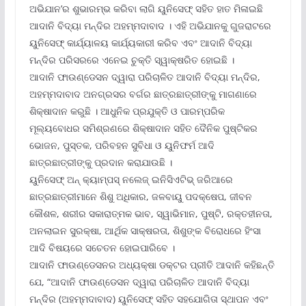
ଅଭିଯାନ’ର ଶୁଭାରମ୍ଭ କରିବା ଲାଗି ୟୁନିସେଫ୍ ସହିତ ହାତ ମିଳାଇଛି
ଆଦାନି ବିଦ୍ୟା ମନ୍ଦିର ଅହମ୍ମଦାବାଦ । ଏହି ଅଭିଯାନକୁ ଗୁଜରାଟରେ
ୟୁନିସେଫ୍ କାର୍ଯ୍ୟାଳୟ କାର୍ଯ୍ୟକାରୀ କରିବ ଏବଂ ଆଦାନି ବିଦ୍ୟା
ମନ୍ଦିର ପରିସରରେ ଏନେଇ ଚୁକ୍ତି ସ୍ୱାକ୍ଷରିତ ହୋଇଛି ।
ଆଦାନି ଫାଉଣ୍ଡେସନ ଦ୍ୱାରା ପରିଚାଳିତ ଆଦାନି ବିଦ୍ୟା ମନ୍ଦିର,
ଅହମ୍ମଦାବାଦ ଅନଗ୍ରସର ବର୍ଗର ଛାତ୍ରଛାତ୍ରୀଙ୍କୁ ମାଗଣାରେ
ଶିକ୍ଷାଦାନ କରୁଛି । ଆଧୁନିକ ପ୍ରଯୁକ୍ତି ଓ ପାରମ୍ପରିକ
ମୂଲ୍ୟବୋଧର ସମିଶ୍ରଣରେ ଶିକ୍ଷାଦାନ ସହିତ ଦୈନିକ ପୁଷ୍ଟିକର
ଭୋଜନ, ପୁସ୍ତକ, ପରିବହନ ସୁବିଧା ଓ ୟୁନିଫର୍ମ ଆଦି
ଛାତ୍ରଛାତ୍ରୀଙ୍କୁ ପ୍ରଦାନ କରାଯାଉଛି ।
ୟୁନିସେଫ୍ ଅନ୍ କ୍ୟାମ୍ପସ୍ ନଲେଜ୍ ଇନିସିଏଟିଭ୍ ଜରିଆରେ
ଛାତ୍ରଛାତ୍ରୀମାନେ ଶିଶୁ ଅଧିକାର, ଜଳବାୟୁ ପଦକ୍ଷେପ, ଜୀବନ
କୌଶଳ, ଶରୀର ସକାରାତ୍ମକ ଭାବ, ସ୍ୱାଭିମାନ, ପୁଷ୍ଟି, ରକ୍ତହୀନତା,
ଅନଲାଇନ ସୁରକ୍ଷା, ଆର୍ଥିକ ସାକ୍ଷରତା, ଶିଶୁଙ୍କ ବିରୋଧରେ ହିଂସା
ଆଦି ବିଷୟରେ ସଚେତନ ହୋଇପାରିବେ ।
ଆଦାନି ଫାଉଣ୍ଡେସନର ଅଧ୍ୟକ୍ଷା ଡକ୍ଟର ପ୍ରୀତି ଆଦାନି କହିଛନ୍ତି
ଯେ, “ଆଦାନି ଫାଉଣ୍ଡେସନ ଦ୍ୱାରା ପରିଚାଳିତ ଆଦାନି ବିଦ୍ୟା
ମନ୍ଦିର (ଅହମ୍ମଦାବାଦ) ୟୁନିସେଫ୍ ସହିତ ସହଯୋଗିତା ସ୍ଥାପନ ଏବଂ