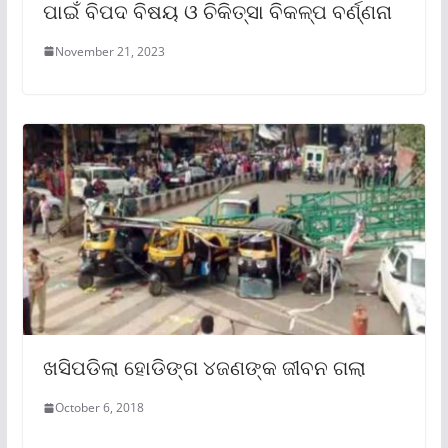
ପାଇଁ ବିପଦ ବିଷୟ ଓ ଚିକିତ୍ସା ବିକଳ୍ପ ବର୍ଣ୍ଣନା
November 21, 2023
ଖସିପଡିଲା ହୋଡିଙ୍ଗ ୪ଜଣଙ୍କ ଜୀବନ ଗଲା
October 6, 2018