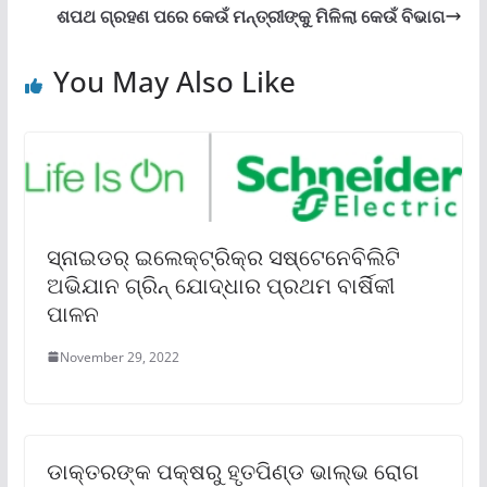
ଶପଥ ଗ୍ରହଣ ପରେ କେଉଁ ମନ୍ତ୍ରୀଙ୍କୁ ମିଳିଲା କେଉଁ ବିଭାଗ
You May Also Like
ସ୍ନାଇଡର୍ ଇଲେକ୍ଟ୍ରିକ୍‌ର ସଷ୍ଟେନେବିଲିଟି
ଅଭିଯାନ ଗ୍ରିନ୍ ଯୋଦ୍ଧାର ପ୍ରଥମ ବାର୍ଷିକୀ
ପାଳନ
November 29, 2022
ଡାକ୍ତରଙ୍କ ପକ୍ଷରୁ ହୃତପିଣ୍ଡ ଭାଲ୍‌ଭ ରୋଗ