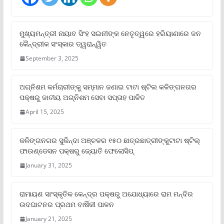
ମୁଖ୍ୟମନ୍ତ୍ରୀ ନାୟାବ ସିଂହ ସଇନୀଙ୍କ ନେତୃତ୍ୱରେ ହରିୟାଣାରେ ଜନ
କୈନ୍ଦ୍ରୀକ ସଂସ୍କାର ତ୍ୱରାନ୍ୱିତ
September 3, 2025
ଅଗ୍ନିଶମ କର୍ମଚାରୀଙ୍କୁ ସମ୍ମାନ ଜଣାଇ ଟାଟା ଷ୍ଟିଲ କଳିଙ୍ଗନଗର
ପକ୍ଷରୁ ଜାତୀୟ ଅଗ୍ନିଶମ ସେବା ସପ୍ତାହ ପାଳିତ
April 15, 2025
କଳିଙ୍ଗନଗର ସୁକିନ୍ଦା ଅଞ୍ଚଳର ୧୫୦ ଛାତ୍ରଛାତ୍ରୀଙ୍କୁଟାଟା ଷ୍ଟିଲ୍
ଫାଉଣ୍ଡେସନ ପକ୍ଷରୁ ଜ୍ୟୋତି ଫେଲୋସିପ୍‌
January 31, 2025
ରାମାୟଣ ସାଂସ୍କୃତିକ କେନ୍ଦ୍ର ପକ୍ଷରୁ ଅଯୋଧ୍ୟାରେ ରାମ ମନ୍ଦିର
ଉଦଘାଟନର ପ୍ରଥମ ବାର୍ଷିକୀ ପାଳନ
January 21, 2025