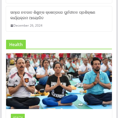
ସମ୍‌ରେ ନବଜାତ ଶିଶୁଙ୍କ କ୍ଷେତ୍ରରେ ପୁର୍ନଜୀବନ ପ୍ରଶିକ୍ଷଣ
କାର୍ଯ୍ୟକ୍ରମ ଆୟୋଜିତ
December 26, 2024
Health
HEALTH