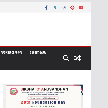
ସ୍ବାଧୀନତା ଦିବସ
ଫେଷ୍ଟିଭାଲ