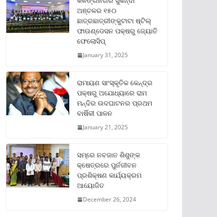
କଳିଙ୍ଗନଗର ସୁକିନ୍ଦା
ଅଞ୍ଚଳର ୧୫୦
ଛାତ୍ରଛାତ୍ରୀଙ୍କୁଟାଟା ଷ୍ଟିଲ୍
ଫାଉଣ୍ଡେସନ ପକ୍ଷରୁ ଜ୍ୟୋତି
ଫେଲୋସିପ୍‌
January 31, 2025
ରାମାୟଣ ସାଂସ୍କୃତିକ କେନ୍ଦ୍ର
ପକ୍ଷରୁ ଅଯୋଧ୍ୟାରେ ରାମ
ମନ୍ଦିର ଉଦଘାଟନର ପ୍ରଥମ
ବାର୍ଷିକୀ ପାଳନ
January 21, 2025
ସମ୍‌ରେ ନବଜାତ ଶିଶୁଙ୍କ
କ୍ଷେତ୍ରରେ ପୁର୍ନଜୀବନ
ପ୍ରଶିକ୍ଷଣ କାର୍ଯ୍ୟକ୍ରମ
ଆୟୋଜିତ
December 26, 2024