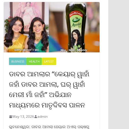
BUSINESS
HEALTH
LATEST
ଡାବର ଆମଲାର “କେୟାର୍ ୱାହାଁ
ଜହାଁ ଡାବର ଆମଲା, ଘର୍ ୱାହାଁ
ମେରୀ ମାଁ ଜହାଁ” ଅଭିଯାନ
ମାଧ୍ୟମରେ ମାତୃଦିବସ ପାଳନ
May 13, 2026
admin
ଭୁବନେଶ୍ୱର: ଡାବର ଆମଲା ହେୟାର ଅଏଲ୍ ପକ୍ଷରୁ