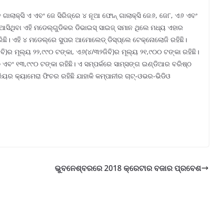
ୃତ ଗାଲାକ୍ସି ଏ ଏବଂ ଜେ ସିରିଜ୍‌ରେ ୪ ନୂଆ ଫୋନ୍‌ ଗାଲାକ୍ସି ଜେ୬, ଜେ୮, ଏ୬ ଏବଂ
ଆସିଥିବା ଏହି ମଡେଲ୍‌ଗୁଡିକର ଡିଭାଇସ୍‌ ସାଇଜ୍‌ ସମାନ ଥିଲେ ମଧ୍ୟ ଏହାର
ରିଛି। ଏହି ୪ ମଡେଲ୍‌ରେ ସୁପର ଆମୋଲେଡ୍‌ ଡିସ୍‌ପ୍ଲେ ଟେକ୍ନୋଲୋଜି ରହିଛି।
)ର ମୂଲ୍ୟ ୨୨,୯୯୦ ଟଙ୍କା, ଏ୬(୪/୩୨ଜିବି)ର ମୂଲ୍ୟ ୨୧,୯୦୦ ଟଙ୍କା ରହିଛି।
 ଏବଂ ୧୩,୯୯୦ ଟଙ୍କା ରହିଛି। ଏ ସମ୍ପର୍କରେ ସାମ୍‌ସଙ୍ଗ ଇଣ୍ଡିଆର ବରିଷ୍ଠ
ରିୟର କ୍ୟାମେରା ଫିଚର ରହିଛି ଯାହାକି କମ୍ପାନୀର ଚାଟ୍‌-ଓଭର-ଭିଡିଓ
ଭୁବନେଶ୍ବରରେ 2018 କ୍ରେଟାର ବଜାର ପ୍ରବେଶ