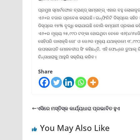
ପ୍ରମୁଖ ସ୍ମାର୍ଟଫୋନ ବ୍ରାଣ୍ଡ୍‌ ସାମ୍‌ସଙ୍ଗ୍‌ ଏହାର ବହୁ ଲୋକାଦ
ଏ୬+ର ବଜାର ପ୍ରବେଶ କରାଇଛି। ଇନ୍‌ଫିନିଟି ଡିସ୍‌ପ୍ଲେ ସହିତ 
ଡିସ୍‌ପ୍ଲେ ୧୫% ବୃଦ୍ଧି କରାଯାଇଛି ବୋଲି କମ୍ପାନୀ ପ୍ରକାଶ କ
ଏ୬+ର ମୂଲ୍ୟ ୨୫,୯୯୦ ଟଙ୍କା ହୋଇଥିବା ବେଳେ ଏ୬(୪/୬୪ଜିବି
ସେହିପରି ଗାଲାକ୍ସି ଜେ୮ ଓ ଜେ୬ର ମୂଲ୍ୟ ଯଥାକ୍ରମେ ୧୮,୯୯୦
ଉପସଭାପତି ମୋହନଦୀପ ସିଂ କହିଛନ୍ତି, ଏହି ଫୋନ୍‌ରେ ଡୁଆଲ୍‌ 
ଚିନ୍ତାଧାରାକୁ ଆହୁରି ସକ୍ରିୟ କରିବ।
Share
ଏସିରେ ମସ୍ତିସ୍କ କାର୍ଯ୍ୟଧାରା ପ୍ରଭାବିତ ହୁଏ
You May Also Like