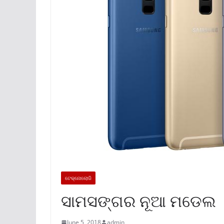
ଟେକ୍ନୋଲୋଜି
ସାମସଙ୍ଗର ନୂଆ ମଡେଲ
June 5, 2018
admin