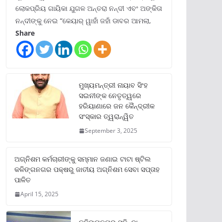
ଲୋକପ୍ରିୟ ଗାୟିକା ଯୁଗଳ ଅନ୍ତରା ନନ୍ଦୀ ଏବଂ ଅଙ୍କିତା
ନନ୍ଦୀଙ୍କୁ ନେଇ “କେୟାର୍ ୱାହାଁ ଜହାଁ ଡାବର ଆମଲା,
Share
ମୁଖ୍ୟମନ୍ତ୍ରୀ ନାୟାବ ସିଂହ
ସଇନୀଙ୍କ ନେତୃତ୍ୱରେ
ହରିୟାଣାରେ ଜନ କୈନ୍ଦ୍ରୀକ
ସଂସ୍କାର ତ୍ୱରାନ୍ୱିତ
September 3, 2025
ଅଗ୍ନିଶମ କର୍ମଚାରୀଙ୍କୁ ସମ୍ମାନ ଜଣାଇ ଟାଟା ଷ୍ଟିଲ
କଳିଙ୍ଗନଗର ପକ୍ଷରୁ ଜାତୀୟ ଅଗ୍ନିଶମ ସେବା ସପ୍ତାହ
ପାଳିତ
April 15, 2025