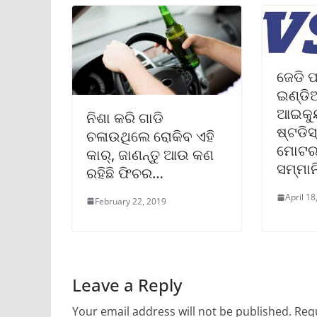
ଜେଡି ପ
ଇଣ୍ଡିଆ
ଆଇକ୍ୟ
ନିଶା କରି ଗାଡି
ଷ୍ଟଡିସ
ଚଳାଉଥିଲେ ରୋକିବ ଏହି
ମୋଟରକ
କାର୍, ଜାଣନ୍ତୁ ଆଉ କଣ
ସମ୍ମାନ
ରହିଛି ଫିଚର…
April 18
February 22, 2019
Leave a Reply
Your email address will not be published.
Requ