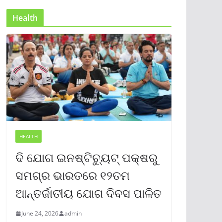
Health
HEALTH
ଦି ଯୋଗ ଇନଷ୍ଟିଚ୍ୟୁଟ୍ ପକ୍ଷରୁ
ସମଗ୍ର ଭାରତରେ ୧୨ତମ
ଆନ୍ତର୍ଜାତୀୟ ଯୋଗ ଦିବସ ପାଳିତ
June 24, 2026
admin