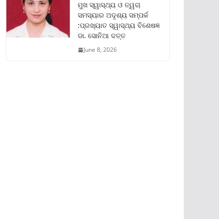
ମୁଖ ସ୍ୱାସ୍ଥ୍ୟ ଓ ତ୍ୱଚା
ସମସ୍ୟାର ଅଦୃଶ୍ୟ ସମ୍ପର୍କ
:ପ୍ରଖ୍ୟାତ ସ୍ୱାସ୍ଥ୍ୟ ବିଶେଷଜ୍ଞ
ଡା. ସୋନିଆ ଦତ୍ତ
June 8, 2026