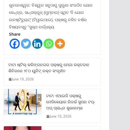
ଭୁବନେଶ୍ୱର: ବିଶ୍ୱର ସବୁଠାରୁ ପୁରୁଣା ସଂଗଠିତ ଯୋଗ
କେନ୍ଦ୍ର, ସାନ୍ତାକ୍ରୁଜ୍ (ମୁମ୍ବାଇ) ସ୍ଥିତ ‘ଦି ଯୋଗ
ଇନଷ୍ଟିଚ୍ୟୁଟ୍‌’ (ଟିୱାଇଆଇ), ପକ୍ଷରୁ ଚଳିତ ବର୍ଷର
ବିଷୟବସ୍ତୁ “ସୁସ୍ଥ ବାର୍ଦ୍ଧକ୍ୟ
Share
ଟାଟା ଷ୍ଟିଲ୍‌ କଳିଙ୍ଗନଗର ପକ୍ଷରୁ ମେଗା ରକ୍ତଦାନ
ଶିବିରରେ ୨୮୦ ୟୁନିଟ୍‌ ରକ୍ତ ସଂଗୃହୀତ
June 19, 2026
ଟାଟା ଏଆଇଜି ପକ୍ଷରୁ
ମେଡିକେୟାର ରିଜର୍ଭ ସୁପର ଟପ୍‌-
ଅପ୍ ପ୍ଲାନ୍‌ର ଶୁଭାରମ୍ଭ
June 10, 2026