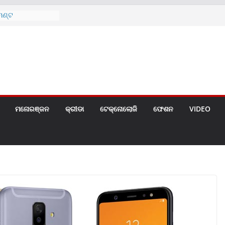
େଣ୍ଟ
ରେ ଘରେ ତ୍ରିରଙ୍ଗା
ଗୀତ ଗାଇଲେ ସୋନୁ,
ୀ ପାଇଁ ବିଜ୍ଞପ୍ତି
 ୪ ଗେଟ୍
ମନୋରଞ୍ଜନ
କ୍ରୀଡା
ଟେକ୍ନୋଲୋଜି
ଫେଶନ
VIDEO