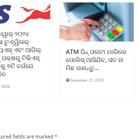
ାୱାର୍ ୨୦୨୪
 ଟୁ-ହ୍ୱିଲର୍
ୁଏସ୍ ଏବଂ ଆପିଲ୍
ATM ପିନ୍ ଓଲଟା ମାରିଲେ
୍ ପକ୍ଷରୁ ଟିଭିଏସ୍
ପୋଲିସ୍ ଆସିଯିବ, ସତ ନା
ୁ ୭ଟି ବର୍ଗରେ
ମିଛ ଜାଣନ୍ତୁ…
ିତ
December 21, 2018
, 2024
ired fields are marked
*