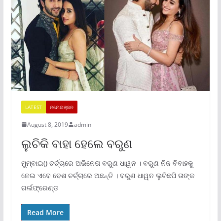
LATEST
ମନୋରଞ୍ଜନ
August 8, 2019
admin
ଲୁଚିକି ବାହା ହେଲେ ବରୁଣ
ମୁମ୍ବାଇ() ଚର୍ଚ୍ଚାରେ ଅଭିନେତା ବରୁଣ ଧାୱନ । ବରୁଣ ନିଜ ବିବାହକୁ
ନେଇ ଏବେ ବେଶ ଚର୍ଚ୍ଚାରେ ଅଛନ୍ତି । ବରୁଣ ଧାୱନ ଲୁଚିଛପି ତାଙ୍କ
ଗର୍ଲଫ୍ରେଣ୍ଡ
Read More