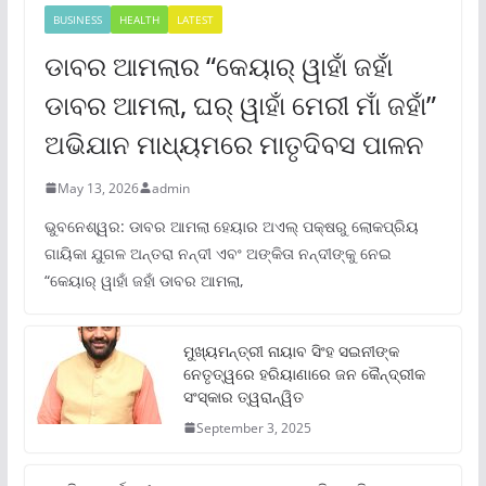
BUSINESS
HEALTH
LATEST
ଡାବର ଆମଲାର “କେୟାର୍ ୱାହାଁ ଜହାଁ
ଡାବର ଆମଲା, ଘର୍ ୱାହାଁ ମେରୀ ମାଁ ଜହାଁ”
ଅଭିଯାନ ମାଧ୍ୟମରେ ମାତୃଦିବସ ପାଳନ
May 13, 2026
admin
ଭୁବନେଶ୍ୱର: ଡାବର ଆମଲା ହେୟାର ଅଏଲ୍ ପକ୍ଷରୁ ଲୋକପ୍ରିୟ
ଗାୟିକା ଯୁଗଳ ଅନ୍ତରା ନନ୍ଦୀ ଏବଂ ଅଙ୍କିତା ନନ୍ଦୀଙ୍କୁ ନେଇ
“କେୟାର୍ ୱାହାଁ ଜହାଁ ଡାବର ଆମଲା,
ମୁଖ୍ୟମନ୍ତ୍ରୀ ନାୟାବ ସିଂହ ସଇନୀଙ୍କ
ନେତୃତ୍ୱରେ ହରିୟାଣାରେ ଜନ କୈନ୍ଦ୍ରୀକ
ସଂସ୍କାର ତ୍ୱରାନ୍ୱିତ
September 3, 2025