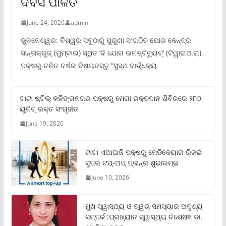
ଦିବସ ପାଳିତ
June 24, 2026
admin
ଭୁବନେଶ୍ୱର: ବିଶ୍ୱର ସବୁଠାରୁ ପୁରୁଣା ସଂଗଠିତ ଯୋଗ କେନ୍ଦ୍ର,
ସାନ୍ତାକ୍ରୁଜ୍ (ମୁମ୍ବାଇ) ସ୍ଥିତ ‘ଦି ଯୋଗ ଇନଷ୍ଟିଚ୍ୟୁଟ୍‌’ (ଟିୱାଇଆଇ),
ପକ୍ଷରୁ ଚଳିତ ବର୍ଷର ବିଷୟବସ୍ତୁ “ସୁସ୍ଥ ବାର୍ଦ୍ଧକ୍ୟ
ଟାଟା ଷ୍ଟିଲ୍‌ କଳିଙ୍ଗନଗର ପକ୍ଷରୁ ମେଗା ରକ୍ତଦାନ ଶିବିରରେ ୨୮୦
ୟୁନିଟ୍‌ ରକ୍ତ ସଂଗୃହୀତ
June 19, 2026
ଟାଟା ଏଆଇଜି ପକ୍ଷରୁ ମେଡିକେୟାର ରିଜର୍ଭ
ସୁପର ଟପ୍‌-ଅପ୍ ପ୍ଲାନ୍‌ର ଶୁଭାରମ୍ଭ
June 10, 2026
ମୁଖ ସ୍ୱାସ୍ଥ୍ୟ ଓ ତ୍ୱଚା ସମସ୍ୟାର ଅଦୃଶ୍ୟ
ସମ୍ପର୍କ :ପ୍ରଖ୍ୟାତ ସ୍ୱାସ୍ଥ୍ୟ ବିଶେଷଜ୍ଞ ଡା.