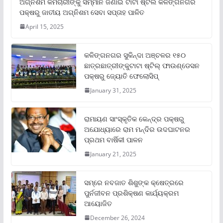
ଅଗ୍ନିଶମ କର୍ମଚାରୀଙ୍କୁ ସମ୍ମାନ ଜଣାଇ ଟାଟା ଷ୍ଟିଲ କଳିଙ୍ଗନଗର
ପକ୍ଷରୁ ଜାତୀୟ ଅଗ୍ନିଶମ ସେବା ସପ୍ତାହ ପାଳିତ
April 15, 2025
କଳିଙ୍ଗନଗର ସୁକିନ୍ଦା ଅଞ୍ଚଳର ୧୫୦
ଛାତ୍ରଛାତ୍ରୀଙ୍କୁଟାଟା ଷ୍ଟିଲ୍ ଫାଉଣ୍ଡେସନ
ପକ୍ଷରୁ ଜ୍ୟୋତି ଫେଲୋସିପ୍‌
January 31, 2025
ରାମାୟଣ ସାଂସ୍କୃତିକ କେନ୍ଦ୍ର ପକ୍ଷରୁ
ଅଯୋଧ୍ୟାରେ ରାମ ମନ୍ଦିର ଉଦଘାଟନର
ପ୍ରଥମ ବାର୍ଷିକୀ ପାଳନ
January 21, 2025
ସମ୍‌ରେ ନବଜାତ ଶିଶୁଙ୍କ କ୍ଷେତ୍ରରେ
ପୁର୍ନଜୀବନ ପ୍ରଶିକ୍ଷଣ କାର୍ଯ୍ୟକ୍ରମ
ଆୟୋଜିତ
December 26, 2024