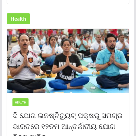
Health
HEALTH
ଦି ଯୋଗ ଇନଷ୍ଟିଚ୍ୟୁଟ୍ ପକ୍ଷରୁ ସମଗ୍ର
ଭାରତରେ ୧୨ତମ ଆନ୍ତର୍ଜାତୀୟ ଯୋଗ