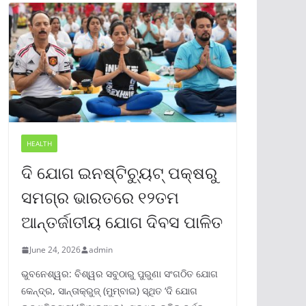
HEALTH
ଦି ଯୋଗ ଇନଷ୍ଟିଚ୍ୟୁଟ୍ ପକ୍ଷରୁ
ସମଗ୍ର ଭାରତରେ ୧୨ତମ
ଆନ୍ତର୍ଜାତୀୟ ଯୋଗ ଦିବସ ପାଳିତ
June 24, 2026
admin
ଭୁବନେଶ୍ୱର: ବିଶ୍ୱର ସବୁଠାରୁ ପୁରୁଣା ସଂଗଠିତ ଯୋଗ
କେନ୍ଦ୍ର, ସାନ୍ତାକ୍ରୁଜ୍ (ମୁମ୍ବାଇ) ସ୍ଥିତ ‘ଦି ଯୋଗ