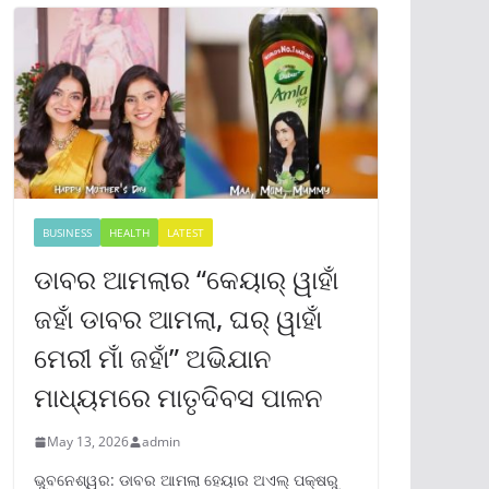
BUSINESS
HEALTH
LATEST
ଡାବର ଆମଲାର “କେୟାର୍ ୱାହାଁ
ଜହାଁ ଡାବର ଆମଲା, ଘର୍ ୱାହାଁ
ମେରୀ ମାଁ ଜହାଁ” ଅଭିଯାନ
ମାଧ୍ୟମରେ ମାତୃଦିବସ ପାଳନ
May 13, 2026
admin
ଭୁବନେଶ୍ୱର: ଡାବର ଆମଲା ହେୟାର ଅଏଲ୍ ପକ୍ଷରୁ