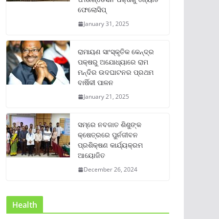
ଫେଲୋସିପ୍‌
January 31, 2025
ରାମାୟଣ ସାଂସ୍କୃତିକ କେନ୍ଦ୍ର
ପକ୍ଷରୁ ଅଯୋଧ୍ୟାରେ ରାମ
ମନ୍ଦିର ଉଦଘାଟନର ପ୍ରଥମ
ବାର୍ଷିକୀ ପାଳନ
January 21, 2025
ସମ୍‌ରେ ନବଜାତ ଶିଶୁଙ୍କ
କ୍ଷେତ୍ରରେ ପୁର୍ନଜୀବନ
ପ୍ରଶିକ୍ଷଣ କାର୍ଯ୍ୟକ୍ରମ
ଆୟୋଜିତ
December 26, 2024
Health