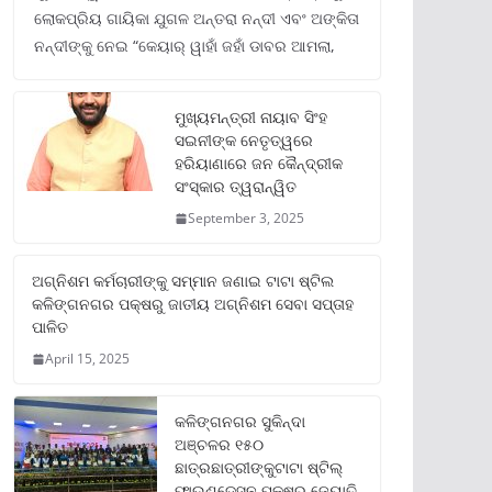
ଲୋକପ୍ରିୟ ଗାୟିକା ଯୁଗଳ ଅନ୍ତରା ନନ୍ଦୀ ଏବଂ ଅଙ୍କିତା
ନନ୍ଦୀଙ୍କୁ ନେଇ “କେୟାର୍ ୱାହାଁ ଜହାଁ ଡାବର ଆମଲା,
ମୁଖ୍ୟମନ୍ତ୍ରୀ ନାୟାବ ସିଂହ
ସଇନୀଙ୍କ ନେତୃତ୍ୱରେ
ହରିୟାଣାରେ ଜନ କୈନ୍ଦ୍ରୀକ
ସଂସ୍କାର ତ୍ୱରାନ୍ୱିତ
September 3, 2025
ଅଗ୍ନିଶମ କର୍ମଚାରୀଙ୍କୁ ସମ୍ମାନ ଜଣାଇ ଟାଟା ଷ୍ଟିଲ
କଳିଙ୍ଗନଗର ପକ୍ଷରୁ ଜାତୀୟ ଅଗ୍ନିଶମ ସେବା ସପ୍ତାହ
ପାଳିତ
April 15, 2025
କଳିଙ୍ଗନଗର ସୁକିନ୍ଦା
ଅଞ୍ଚଳର ୧୫୦
ଛାତ୍ରଛାତ୍ରୀଙ୍କୁଟାଟା ଷ୍ଟିଲ୍
ଫାଉଣ୍ଡେସନ ପକ୍ଷରୁ ଜ୍ୟୋତି