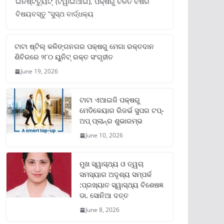
ଇନଷ୍ଟିଚ୍ୟୁଟ୍‌’ (ଟିୱାଇଆଇ), ପକ୍ଷରୁ ଚଳିତ ବର୍ଷର
ବିଷୟବସ୍ତୁ “ସୁସ୍ଥ ବାର୍ଦ୍ଧକ୍ୟ
ଟାଟା ଷ୍ଟିଲ୍‌ କଳିଙ୍ଗନଗର ପକ୍ଷରୁ ମେଗା ରକ୍ତଦାନ
ଶିବିରରେ ୨୮୦ ୟୁନିଟ୍‌ ରକ୍ତ ସଂଗୃହୀତ
June 19, 2026
ଟାଟା ଏଆଇଜି ପକ୍ଷରୁ
ମେଡିକେୟାର ରିଜର୍ଭ ସୁପର ଟପ୍‌-
ଅପ୍ ପ୍ଲାନ୍‌ର ଶୁଭାରମ୍ଭ
June 10, 2026
ମୁଖ ସ୍ୱାସ୍ଥ୍ୟ ଓ ତ୍ୱଚା
ସମସ୍ୟାର ଅଦୃଶ୍ୟ ସମ୍ପର୍କ
:ପ୍ରଖ୍ୟାତ ସ୍ୱାସ୍ଥ୍ୟ ବିଶେଷଜ୍ଞ
ଡା. ସୋନିଆ ଦତ୍ତ
June 8, 2026