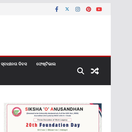
ସ୍ବାଧୀନତା ଦିବସ
ଫେଷ୍ଟିଭାଲ