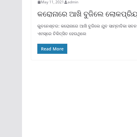
May 11, 2021
admin
କରୋନାରେ ଆଖି ବୁଜିଲେ ଲୋକପ୍ରିୟ ଆ
ଭୁବନେଶ୍ବର: କରୋନାରେ ଆଖି ବୁଜିଲେ ଯୁବ ସାମ୍ବାଦିକା ସବନମ୍‌
ଏମସ୍‌ରେ ଚିକିତ୍ସିତ ହେଉଥିଲେ
Read More