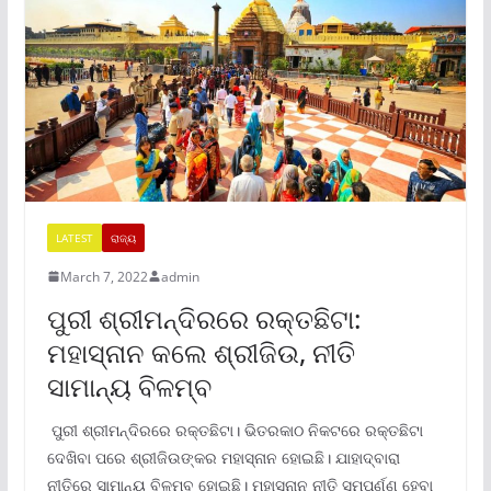
LATEST
ରାଜ୍ୟ
March 7, 2022
admin
ପୁରୀ ଶ୍ରୀମନ୍ଦିରରେ ରକ୍ତଛିଟା:
ମହାସ୍ନାନ କଲେ ଶ୍ରୀଜିଉ, ନୀତି
ସାମାନ୍ୟ ବିଳମ୍ବ
ପୁରୀ ଶ୍ରୀମନ୍ଦିରରେ ରକ୍ତଛିଟା। ଭିତରକାଠ ନିକଟରେ ରକ୍ତଛିଟା
ଦେଖିବା ପରେ ଶ୍ରୀଜିଉଙ୍କର ମହାସ୍ନାନ ହୋଇଛି। ଯାହାଦ୍ବାରା
ନୀତିରେ ସାମାନ୍ୟ ବିଳମ୍ବ ହୋଇଛି। ମହାସ୍ନାନ ନୀତି ସମ୍ପୂର୍ଣ୍ଣ ହେବା