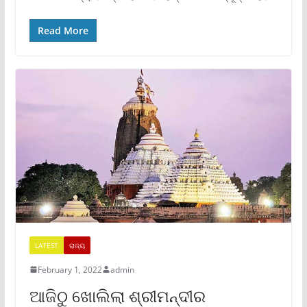
Read More
LATEST
ରାଜ୍ୟ
February 1, 2022
admin
ଆଜିଠୁ ଖୋଲିଲା ଶ୍ରୀମନ୍ଦୀର