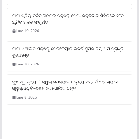
ଟାଟା ଷ୍ଟିଲ୍‌ କଳିଙ୍ଗନଗର ପକ୍ଷରୁ ମେଗା ରକ୍ତଦାନ ଶିବିରରେ ୨୮୦
ୟୁନିଟ୍‌ ରକ୍ତ ସଂଗୃହୀତ
June 19, 2026
ଟାଟା ଏଆଇଜି ପକ୍ଷରୁ ମେଡିକେୟାର ରିଜର୍ଭ ସୁପର ଟପ୍‌-ଅପ୍ ପ୍ଲାନ୍‌ର
ଶୁଭାରମ୍ଭ
June 10, 2026
ମୁଖ ସ୍ୱାସ୍ଥ୍ୟ ଓ ତ୍ୱଚା ସମସ୍ୟାର ଅଦୃଶ୍ୟ ସମ୍ପର୍କ :ପ୍ରଖ୍ୟାତ
ସ୍ୱାସ୍ଥ୍ୟ ବିଶେଷଜ୍ଞ ଡା. ସୋନିଆ ଦତ୍ତ
June 8, 2026