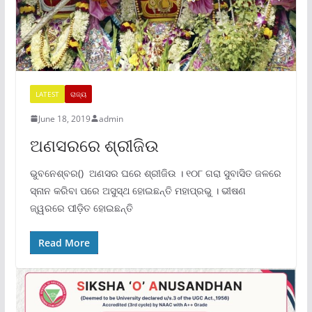
LATEST
ରାଜ୍ୟ
June 18, 2019
admin
ଅଣସରରେ ଶ୍ରୀଜିଉ
ଭୁବନେଶ୍ବର() ଅଣସର ଘରେ ଶ୍ରୀଜିଉ । ୧୦୮ ଗରା ସୁବାସିତ ଜଳରେ
ସ୍ନାନ କରିବା ପରେ ଅସୁସ୍ଥ ହୋଇଛନ୍ତି ମହାପ୍ରଭୁ । ଭୀଷଣ
ଜ୍ୱରରେ ପୀଡ଼ିତ ହୋଇଛନ୍ତି
Read More