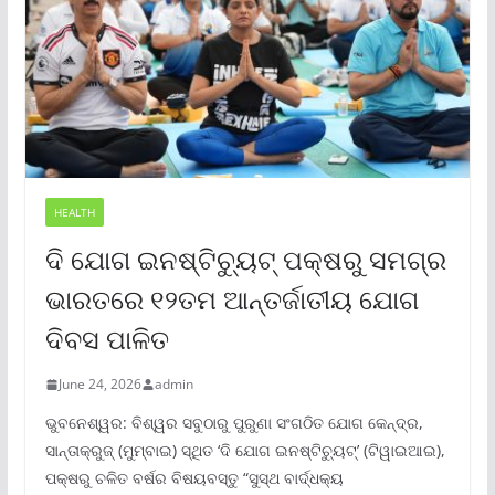
HEALTH
ଦି ଯୋଗ ଇନଷ୍ଟିଚ୍ୟୁଟ୍ ପକ୍ଷରୁ ସମଗ୍ର
ଭାରତରେ ୧୨ତମ ଆନ୍ତର୍ଜାତୀୟ ଯୋଗ
ଦିବସ ପାଳିତ
June 24, 2026
admin
ଭୁବନେଶ୍ୱର: ବିଶ୍ୱର ସବୁଠାରୁ ପୁରୁଣା ସଂଗଠିତ ଯୋଗ କେନ୍ଦ୍ର,
ସାନ୍ତାକ୍ରୁଜ୍ (ମୁମ୍ବାଇ) ସ୍ଥିତ ‘ଦି ଯୋଗ ଇନଷ୍ଟିଚ୍ୟୁଟ୍‌’ (ଟିୱାଇଆଇ),
ପକ୍ଷରୁ ଚଳିତ ବର୍ଷର ବିଷୟବସ୍ତୁ “ସୁସ୍ଥ ବାର୍ଦ୍ଧକ୍ୟ