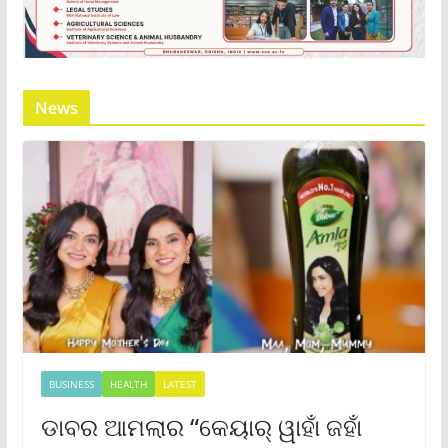
News
BUSINESS
HEALTH
LATEST
ଡାବର ଆମଲାର “କେୟାର୍ ୱାହାଁ ଜହାଁ