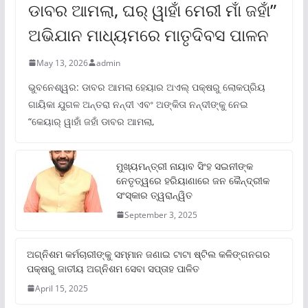
ଡାବର ଆମଲା, ଘର୍ ୱାହାଁ ମେରୀ ମାଁ ଜହାଁ”
ଅଭିଯାନ ମାଧ୍ୟମରେ ମାତୃଦିବସ ପାଳନ
May 13, 2026
admin
ଭୁବନେଶ୍ୱର: ଡାବର ଆମଲା ହେୟାର ଅଏଲ୍ ପକ୍ଷରୁ ଲୋକପ୍ରିୟ
ଗାୟିକା ଯୁଗଳ ଅନ୍ତରା ନନ୍ଦୀ ଏବଂ ଅଙ୍କିତା ନନ୍ଦୀଙ୍କୁ ନେଇ
“କେୟାର୍ ୱାହାଁ ଜହାଁ ଡାବର ଆମଲା,
ମୁଖ୍ୟମନ୍ତ୍ରୀ ନାୟାବ ସିଂହ ସଇନୀଙ୍କ
ନେତୃତ୍ୱରେ ହରିୟାଣାରେ ଜନ କୈନ୍ଦ୍ରୀକ
ସଂସ୍କାର ତ୍ୱରାନ୍ୱିତ
September 3, 2025
ଅଗ୍ନିଶମ କର୍ମଚାରୀଙ୍କୁ ସମ୍ମାନ ଜଣାଇ ଟାଟା ଷ୍ଟିଲ କଳିଙ୍ଗନଗର
ପକ୍ଷରୁ ଜାତୀୟ ଅଗ୍ନିଶମ ସେବା ସପ୍ତାହ ପାଳିତ
April 15, 2025