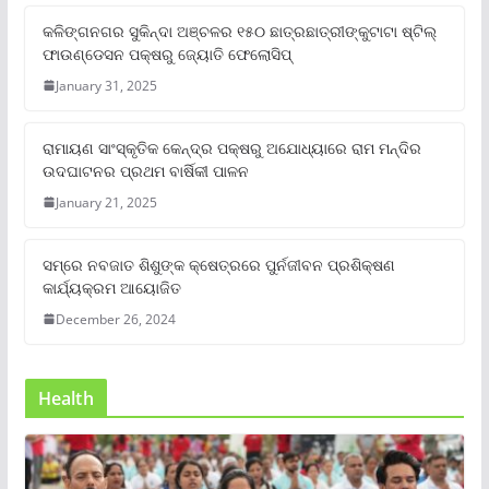
କଳିଙ୍ଗନଗର ସୁକିନ୍ଦା ଅଞ୍ଚଳର ୧୫୦ ଛାତ୍ରଛାତ୍ରୀଙ୍କୁଟାଟା ଷ୍ଟିଲ୍
ଫାଉଣ୍ଡେସନ ପକ୍ଷରୁ ଜ୍ୟୋତି ଫେଲୋସିପ୍‌
January 31, 2025
ରାମାୟଣ ସାଂସ୍କୃତିକ କେନ୍ଦ୍ର ପକ୍ଷରୁ ଅଯୋଧ୍ୟାରେ ରାମ ମନ୍ଦିର
ଉଦଘାଟନର ପ୍ରଥମ ବାର୍ଷିକୀ ପାଳନ
January 21, 2025
ସମ୍‌ରେ ନବଜାତ ଶିଶୁଙ୍କ କ୍ଷେତ୍ରରେ ପୁର୍ନଜୀବନ ପ୍ରଶିକ୍ଷଣ
କାର୍ଯ୍ୟକ୍ରମ ଆୟୋଜିତ
December 26, 2024
Health