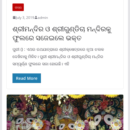
ରାଜ୍ୟ
July 3, 2019
admin
ଶ୍ରୀମନ୍ଦିର ଓ ଶ୍ରୀଗୁଣ୍ଡିଚା ମନ୍ଦିରକୁ
ଫୁଲରେ ସଜେଇଲେ ଭକ୍ତ
ପୁରୀ () : ଏଥର ରଥଯାତ୍ରାରେ ଶ୍ରୀକ୍ଷେତ୍ରରେ ନୂଆ ଝଲକ
ଦେଖିବାକୁ ମିଳିବ। ପୁରୀ ଶ୍ରୀମନ୍ଦିର ଓ ଶ୍ରୀଗୁଣ୍ଡିଚା ମନ୍ଦିର
ସମ୍ପୂର୍ଣ୍ଣ ଫୁଲରେ ସଜା ହୋଇଛି। ଏହି
Read More