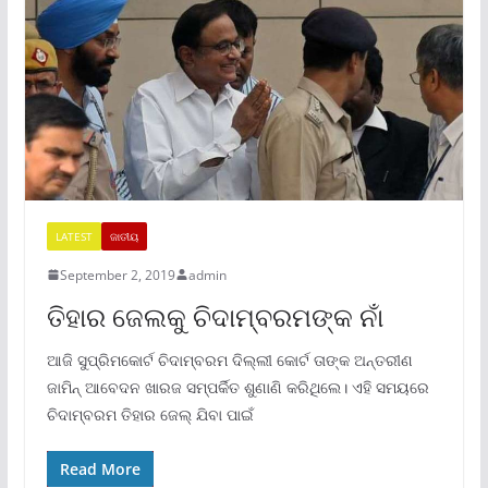
LATEST
ଜାତୀୟ
September 2, 2019
admin
ତିହାର ଜେଲକୁ ଚିଦାମ୍ବରମଙ୍କ ନାଁ
ଆଜି ସୁପ୍ରିମକୋର୍ଟ ଚିଦାମ୍ବରମ ଦିଲ୍ଲୀ କୋର୍ଟ ତାଙ୍କ ଅନ୍ତରୀଣ
ଜାମିନ୍ ଆବେଦନ ଖାରଜ ସମ୍ପର୍କିତ ଶୁଣାଣି କରିଥିଲେ। ଏହି ସମୟରେ
ଚିଦାମ୍ବରମ ତିହାର ଜେଲ୍ ଯିବା ପାଇଁ
Read More