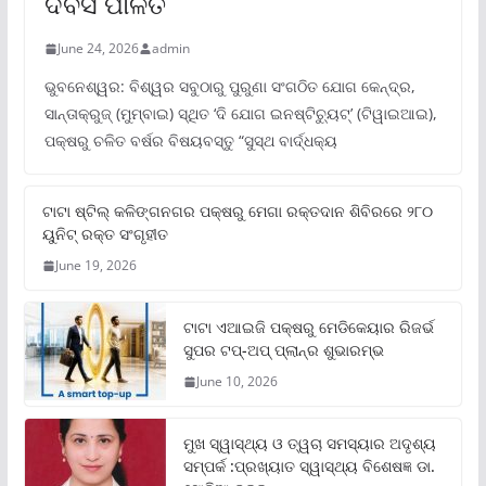
ଦିବସ ପାଳିତ
June 24, 2026
admin
ଭୁବନେଶ୍ୱର: ବିଶ୍ୱର ସବୁଠାରୁ ପୁରୁଣା ସଂଗଠିତ ଯୋଗ କେନ୍ଦ୍ର,
ସାନ୍ତାକ୍ରୁଜ୍ (ମୁମ୍ବାଇ) ସ୍ଥିତ ‘ଦି ଯୋଗ ଇନଷ୍ଟିଚ୍ୟୁଟ୍‌’ (ଟିୱାଇଆଇ),
ପକ୍ଷରୁ ଚଳିତ ବର୍ଷର ବିଷୟବସ୍ତୁ “ସୁସ୍ଥ ବାର୍ଦ୍ଧକ୍ୟ
ଟାଟା ଷ୍ଟିଲ୍‌ କଳିଙ୍ଗନଗର ପକ୍ଷରୁ ମେଗା ରକ୍ତଦାନ ଶିବିରରେ ୨୮୦
ୟୁନିଟ୍‌ ରକ୍ତ ସଂଗୃହୀତ
June 19, 2026
ଟାଟା ଏଆଇଜି ପକ୍ଷରୁ ମେଡିକେୟାର ରିଜର୍ଭ
ସୁପର ଟପ୍‌-ଅପ୍ ପ୍ଲାନ୍‌ର ଶୁଭାରମ୍ଭ
June 10, 2026
ମୁଖ ସ୍ୱାସ୍ଥ୍ୟ ଓ ତ୍ୱଚା ସମସ୍ୟାର ଅଦୃଶ୍ୟ
ସମ୍ପର୍କ :ପ୍ରଖ୍ୟାତ ସ୍ୱାସ୍ଥ୍ୟ ବିଶେଷଜ୍ଞ ଡା.