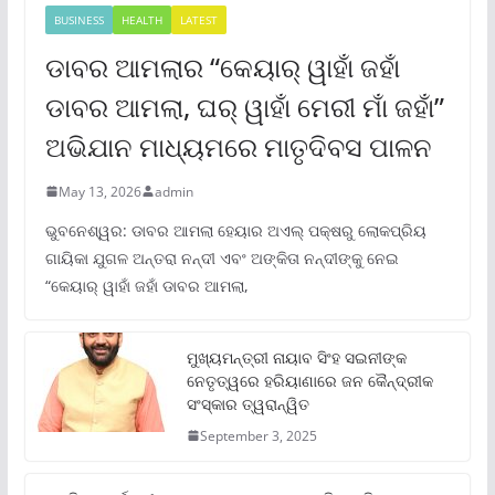
BUSINESS
HEALTH
LATEST
ଡାବର ଆମଲାର “କେୟାର୍ ୱାହାଁ ଜହାଁ
ଡାବର ଆମଲା, ଘର୍ ୱାହାଁ ମେରୀ ମାଁ ଜହାଁ”
ଅଭିଯାନ ମାଧ୍ୟମରେ ମାତୃଦିବସ ପାଳନ
May 13, 2026
admin
ଭୁବନେଶ୍ୱର: ଡାବର ଆମଲା ହେୟାର ଅଏଲ୍ ପକ୍ଷରୁ ଲୋକପ୍ରିୟ
ଗାୟିକା ଯୁଗଳ ଅନ୍ତରା ନନ୍ଦୀ ଏବଂ ଅଙ୍କିତା ନନ୍ଦୀଙ୍କୁ ନେଇ
“କେୟାର୍ ୱାହାଁ ଜହାଁ ଡାବର ଆମଲା,
ମୁଖ୍ୟମନ୍ତ୍ରୀ ନାୟାବ ସିଂହ ସଇନୀଙ୍କ
ନେତୃତ୍ୱରେ ହରିୟାଣାରେ ଜନ କୈନ୍ଦ୍ରୀକ
ସଂସ୍କାର ତ୍ୱରାନ୍ୱିତ
September 3, 2025