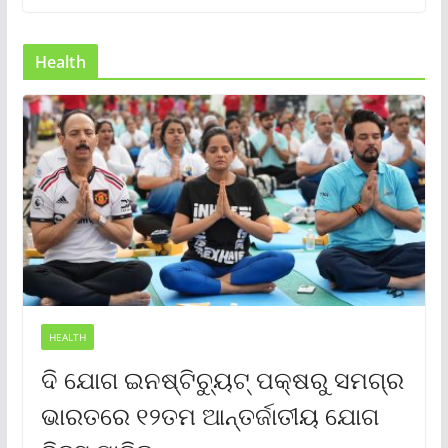
Health
HEALTH
ଦି ଯୋଗ ଇନଷ୍ଟିଚ୍ୟୁଟ୍ ପକ୍ଷରୁ ସମଗ୍ର
ଭାରତରେ ୧୨ତମ ଆନ୍ତର୍ଜାତୀୟ ଯୋଗ