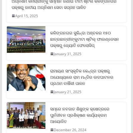
ଅଗ୍ନିଶମ କର୍ମଚାରୀଙ୍କୁ ସମ୍ମାନ ଜଣାଇ ଟାଟା ଷ୍ଟିଲ କଳିଙ୍ଗନଗର
ପକ୍ଷରୁ ଜାତୀୟ ଅଗ୍ନିଶମ ସେବା ସପ୍ତାହ ପାଳିତ
April 15, 2025
କଳିଙ୍ଗନଗର ସୁକିନ୍ଦା ଅଞ୍ଚଳର ୧୫୦
ଛାତ୍ରଛାତ୍ରୀଙ୍କୁଟାଟା ଷ୍ଟିଲ୍ ଫାଉଣ୍ଡେସନ
ପକ୍ଷରୁ ଜ୍ୟୋତି ଫେଲୋସିପ୍‌
January 31, 2025
ରାମାୟଣ ସାଂସ୍କୃତିକ କେନ୍ଦ୍ର ପକ୍ଷରୁ
ଅଯୋଧ୍ୟାରେ ରାମ ମନ୍ଦିର ଉଦଘାଟନର
ପ୍ରଥମ ବାର୍ଷିକୀ ପାଳନ
January 21, 2025
ସମ୍‌ରେ ନବଜାତ ଶିଶୁଙ୍କ କ୍ଷେତ୍ରରେ
ପୁର୍ନଜୀବନ ପ୍ରଶିକ୍ଷଣ କାର୍ଯ୍ୟକ୍ରମ
ଆୟୋଜିତ
December 26, 2024