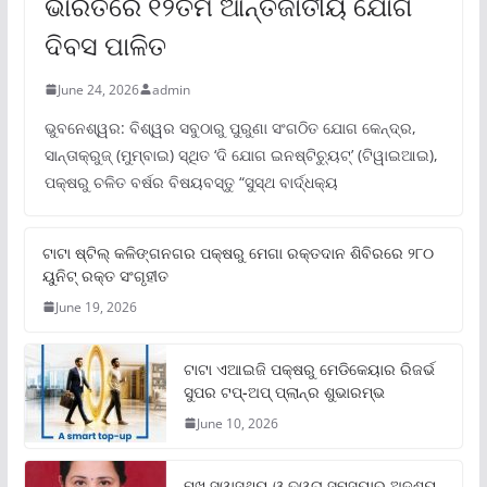
ଭାରତରେ ୧୨ତମ ଆନ୍ତର୍ଜାତୀୟ ଯୋଗ
ଦିବସ ପାଳିତ
June 24, 2026
admin
ଭୁବନେଶ୍ୱର: ବିଶ୍ୱର ସବୁଠାରୁ ପୁରୁଣା ସଂଗଠିତ ଯୋଗ କେନ୍ଦ୍ର,
ସାନ୍ତାକ୍ରୁଜ୍ (ମୁମ୍ବାଇ) ସ୍ଥିତ ‘ଦି ଯୋଗ ଇନଷ୍ଟିଚ୍ୟୁଟ୍‌’ (ଟିୱାଇଆଇ),
ପକ୍ଷରୁ ଚଳିତ ବର୍ଷର ବିଷୟବସ୍ତୁ “ସୁସ୍ଥ ବାର୍ଦ୍ଧକ୍ୟ
ଟାଟା ଷ୍ଟିଲ୍‌ କଳିଙ୍ଗନଗର ପକ୍ଷରୁ ମେଗା ରକ୍ତଦାନ ଶିବିରରେ ୨୮୦
ୟୁନିଟ୍‌ ରକ୍ତ ସଂଗୃହୀତ
June 19, 2026
ଟାଟା ଏଆଇଜି ପକ୍ଷରୁ ମେଡିକେୟାର ରିଜର୍ଭ
ସୁପର ଟପ୍‌-ଅପ୍ ପ୍ଲାନ୍‌ର ଶୁଭାରମ୍ଭ
June 10, 2026
ମୁଖ ସ୍ୱାସ୍ଥ୍ୟ ଓ ତ୍ୱଚା ସମସ୍ୟାର ଅଦୃଶ୍ୟ