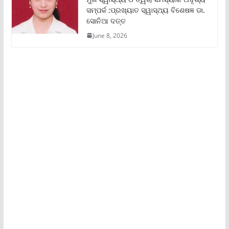
ସମ୍ପର୍କ :ପ୍ରଖ୍ୟାତ ସ୍ୱାସ୍ଥ୍ୟ ବିଶେଷଜ୍ଞ ଡା.
ସୋନିଆ ଦତ୍ତ
June 8, 2026