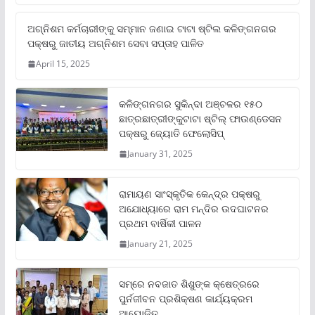
ଅଗ୍ନିଶମ କର୍ମଚାରୀଙ୍କୁ ସମ୍ମାନ ଜଣାଇ ଟାଟା ଷ୍ଟିଲ କଳିଙ୍ଗନଗର
ପକ୍ଷରୁ ଜାତୀୟ ଅଗ୍ନିଶମ ସେବା ସପ୍ତାହ ପାଳିତ
April 15, 2025
କଳିଙ୍ଗନଗର ସୁକିନ୍ଦା ଅଞ୍ଚଳର ୧୫୦
ଛାତ୍ରଛାତ୍ରୀଙ୍କୁଟାଟା ଷ୍ଟିଲ୍ ଫାଉଣ୍ଡେସନ
ପକ୍ଷରୁ ଜ୍ୟୋତି ଫେଲୋସିପ୍‌
January 31, 2025
ରାମାୟଣ ସାଂସ୍କୃତିକ କେନ୍ଦ୍ର ପକ୍ଷରୁ
ଅଯୋଧ୍ୟାରେ ରାମ ମନ୍ଦିର ଉଦଘାଟନର
ପ୍ରଥମ ବାର୍ଷିକୀ ପାଳନ
January 21, 2025
ସମ୍‌ରେ ନବଜାତ ଶିଶୁଙ୍କ କ୍ଷେତ୍ରରେ
ପୁର୍ନଜୀବନ ପ୍ରଶିକ୍ଷଣ କାର୍ଯ୍ୟକ୍ରମ
ଆୟୋଜିତ