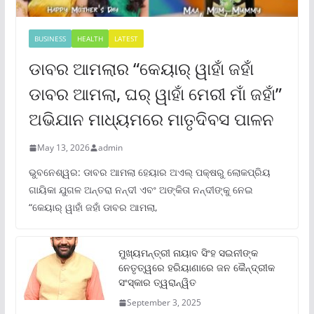
BUSINESS
HEALTH
LATEST
ଡାବର ଆମଲାର “କେୟାର୍ ୱାହାଁ ଜହାଁ
ଡାବର ଆମଲା, ଘର୍ ୱାହାଁ ମେରୀ ମାଁ ଜହାଁ”
ଅଭିଯାନ ମାଧ୍ୟମରେ ମାତୃଦିବସ ପାଳନ
May 13, 2026
admin
ଭୁବନେଶ୍ୱର: ଡାବର ଆମଲା ହେୟାର ଅଏଲ୍ ପକ୍ଷରୁ ଲୋକପ୍ରିୟ
ଗାୟିକା ଯୁଗଳ ଅନ୍ତରା ନନ୍ଦୀ ଏବଂ ଅଙ୍କିତା ନନ୍ଦୀଙ୍କୁ ନେଇ
“କେୟାର୍ ୱାହାଁ ଜହାଁ ଡାବର ଆମଲା,
ମୁଖ୍ୟମନ୍ତ୍ରୀ ନାୟାବ ସିଂହ ସଇନୀଙ୍କ
ନେତୃତ୍ୱରେ ହରିୟାଣାରେ ଜନ କୈନ୍ଦ୍ରୀକ
ସଂସ୍କାର ତ୍ୱରାନ୍ୱିତ
September 3, 2025