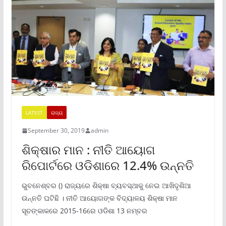
LATEST
ରାଜ୍ୟ
September 30, 2019
admin
ଶିକ୍ଷାର ମାନ : ନୀତି ଆୟୋଗ
ରିପୋର୍ଟରେ ଓଡିଶାରେ 12.4% ଉନ୍ନତି
ଭୁବନେଶ୍ବର () ରାଜ୍ୟରେ ଶିକ୍ଷା ବ୍ୟବସ୍ଥାକୁ ନେଇ ଆଖିଦୃଶିଆ
ଉନ୍ନତି ଘଟିଛି । ନୀତି ଆୟୋଗଙ୍କ ବିଦ୍ୟାଳୟ ଶିକ୍ଷା ମାନ
ସୂଚଙ୍କାକରେ 2015-16ରେ ଓଡିଶା 13 ନମ୍ବର