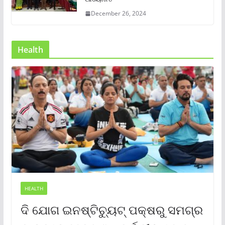
December 26, 2024
Health
HEALTH
ଦି ଯୋଗ ଇନଷ୍ଟିଚ୍ୟୁଟ୍ ପକ୍ଷରୁ ସମଗ୍ର