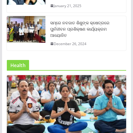
January 21, 2025
ସମ୍‌ରେ ନବଜାତ ଶିଶୁଙ୍କ କ୍ଷେତ୍ରରେ
ପୁର୍ନଜୀବନ ପ୍ରଶିକ୍ଷଣ କାର୍ଯ୍ୟକ୍ରମ
ଆୟୋଜିତ
December 26, 2024
Health