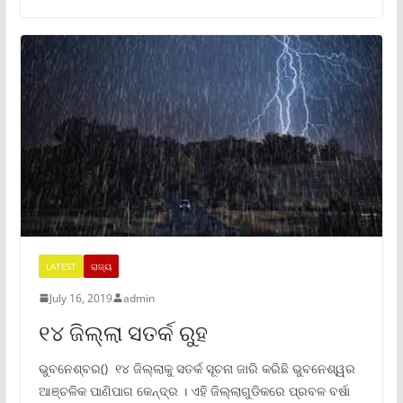
LATEST
ରାଜ୍ୟ
July 16, 2019
admin
୧୪ ଜିଲ୍ଲା ସତର୍କ ରୁହ
ଭୁବନେଶ୍ବର() ୧୪ ଜିଲ୍ଲାକୁ ସତର୍କ ସୂଚନା ଜାରି କରିଛି ଭୁବନେଶ୍ୱର
ଆଞ୍ଚଳିକ ପାଣିପାଗ କେନ୍ଦ୍ର । ଏହି ଜିଲ୍ଲାଗୁଡିକରେ ପ୍ରବଳ ବର୍ଷା