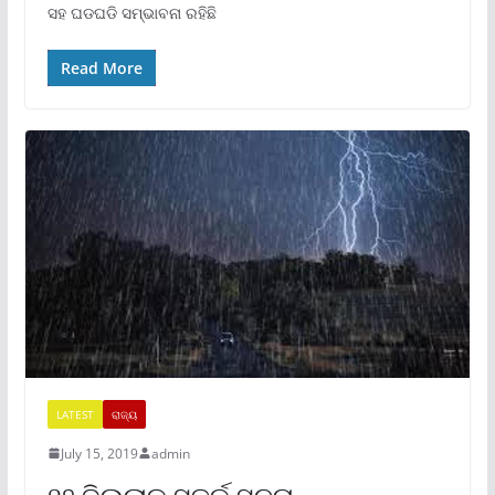
ସହ ଘଡଘଡି ସମ୍ଭାବନା ରହିଛି
Read More
LATEST
ରାଜ୍ୟ
July 15, 2019
admin