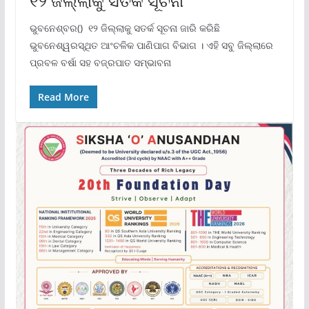
୧୨ ଜିଲ୍ଲାକୁ ସତର୍କ ସୂଚନା
ଭୁବନେଶ୍ବର() ୧୨ ଜିଲ୍ଲାକୁ ସତର୍କ ସୂଚନା ଜାରି କରିଛି
ଭୁବନେଶ୍ୱରସ୍ଥିତ ଆଂଚଳିକ ପାଣିପାଗ ବିଭାଗ । ଏହି ସବୁ ଜିଲ୍ଲାରେ
ପ୍ରବଳ ବର୍ଷା ସହ ବଜ୍ରପାତ ସମ୍ଭାବନା
Read More