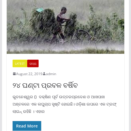
LATEST
ରାଜ୍ୟ
August 22, 2019
admin
୨୪ ଘଣ୍ଟା ପ୍ରବଳ ବର୍ଷିବ
ଭୁବନେଶ୍ୱର () ଦକ୍ଷିଣ ପୂର୍ବ ଉତ୍ତରପ୍ରଦେଶ ଓ ଆଖପାଖ
ଅଞ୍ଚଳରେ ଏକ ଲଘୁଚାପ ସୃଷ୍ଟି ହୋଇଛି। ଓଡ଼ିଶା ଉପରେ ଏକ ଟ୍ରଫ୍
ଲାଇନ୍ ରହିଛି । ଏହାର
Read More