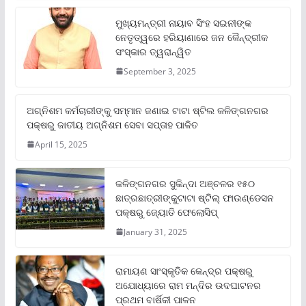
ମୁଖ୍ୟମନ୍ତ୍ରୀ ନାୟାବ ସିଂହ ସଇନୀଙ୍କ
ନେତୃତ୍ୱରେ ହରିୟାଣାରେ ଜନ କୈନ୍ଦ୍ରୀକ
ସଂସ୍କାର ତ୍ୱରାନ୍ୱିତ
September 3, 2025
ଅଗ୍ନିଶମ କର୍ମଚାରୀଙ୍କୁ ସମ୍ମାନ ଜଣାଇ ଟାଟା ଷ୍ଟିଲ କଳିଙ୍ଗନଗର
ପକ୍ଷରୁ ଜାତୀୟ ଅଗ୍ନିଶମ ସେବା ସପ୍ତାହ ପାଳିତ
April 15, 2025
କଳିଙ୍ଗନଗର ସୁକିନ୍ଦା ଅଞ୍ଚଳର ୧୫୦
ଛାତ୍ରଛାତ୍ରୀଙ୍କୁଟାଟା ଷ୍ଟିଲ୍ ଫାଉଣ୍ଡେସନ
ପକ୍ଷରୁ ଜ୍ୟୋତି ଫେଲୋସିପ୍‌
January 31, 2025
ରାମାୟଣ ସାଂସ୍କୃତିକ କେନ୍ଦ୍ର ପକ୍ଷରୁ
ଅଯୋଧ୍ୟାରେ ରାମ ମନ୍ଦିର ଉଦଘାଟନର
ପ୍ରଥମ ବାର୍ଷିକୀ ପାଳନ