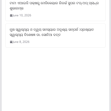
ଟାଟା ଏଆଇଜି ପକ୍ଷରୁ ମେଡିକେୟାର ରିଜର୍ଭ ସୁପର ଟପ୍‌-ଅପ୍ ପ୍ଲାନ୍‌ର
ଶୁଭାରମ୍ଭ
June 10, 2026
ମୁଖ ସ୍ୱାସ୍ଥ୍ୟ ଓ ତ୍ୱଚା ସମସ୍ୟାର ଅଦୃଶ୍ୟ ସମ୍ପର୍କ :ପ୍ରଖ୍ୟାତ
ସ୍ୱାସ୍ଥ୍ୟ ବିଶେଷଜ୍ଞ ଡା. ସୋନିଆ ଦତ୍ତ
June 8, 2026