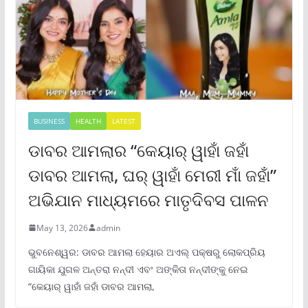
BUSINESS
HEALTH
LATEST
ଡାବର ଆମଲାର “କେୟାର୍ ୱାହାଁ ଜହାଁ
ଡାବର ଆମଲା, ଘର୍ ୱାହାଁ ମେରୀ ମାଁ ଜହାଁ”
ଅଭିଯାନ ମାଧ୍ୟମରେ ମାତୃଦିବସ ପାଳନ
May 13, 2026
admin
ଭୁବନେଶ୍ୱର: ଡାବର ଆମଲା ହେୟାର ଅଏଲ୍ ପକ୍ଷରୁ ଲୋକପ୍ରିୟ
ଗାୟିକା ଯୁଗଳ ଅନ୍ତରା ନନ୍ଦୀ ଏବଂ ଅଙ୍କିତା ନନ୍ଦୀଙ୍କୁ ନେଇ
“କେୟାର୍ ୱାହାଁ ଜହାଁ ଡାବର ଆମଲା,