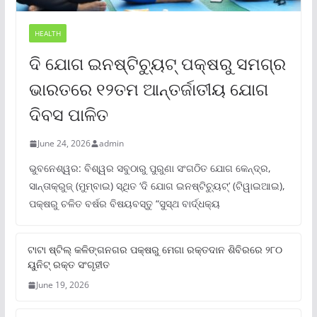
HEALTH
ଦି ଯୋଗ ଇନଷ୍ଟିଚ୍ୟୁଟ୍ ପକ୍ଷରୁ ସମଗ୍ର
ଭାରତରେ ୧୨ତମ ଆନ୍ତର୍ଜାତୀୟ ଯୋଗ
ଦିବସ ପାଳିତ
June 24, 2026
admin
ଭୁବନେଶ୍ୱର: ବିଶ୍ୱର ସବୁଠାରୁ ପୁରୁଣା ସଂଗଠିତ ଯୋଗ କେନ୍ଦ୍ର,
ସାନ୍ତାକ୍ରୁଜ୍ (ମୁମ୍ବାଇ) ସ୍ଥିତ ‘ଦି ଯୋଗ ଇନଷ୍ଟିଚ୍ୟୁଟ୍‌’ (ଟିୱାଇଆଇ),
ପକ୍ଷରୁ ଚଳିତ ବର୍ଷର ବିଷୟବସ୍ତୁ “ସୁସ୍ଥ ବାର୍ଦ୍ଧକ୍ୟ
ଟାଟା ଷ୍ଟିଲ୍‌ କଳିଙ୍ଗନଗର ପକ୍ଷରୁ ମେଗା ରକ୍ତଦାନ ଶିବିରରେ ୨୮୦
ୟୁନିଟ୍‌ ରକ୍ତ ସଂଗୃହୀତ
June 19, 2026