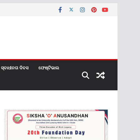
ସ୍ବାଧୀନତା ଦିବସ
ଫେଷ୍ଟିଭାଲ