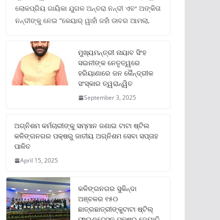
ଲୋକପ୍ରିୟ ଗାୟିକା ଯୁଗଳ ଅନ୍ତରା ନନ୍ଦୀ ଏବଂ ଅଙ୍କିତା
ନନ୍ଦୀଙ୍କୁ ନେଇ “କେୟାର୍ ୱାହାଁ ଜହାଁ ଡାବର ଆମଲା,
ମୁଖ୍ୟମନ୍ତ୍ରୀ ନାୟାବ ସିଂହ
ସଇନୀଙ୍କ ନେତୃତ୍ୱରେ
ହରିୟାଣାରେ ଜନ କୈନ୍ଦ୍ରୀକ
ସଂସ୍କାର ତ୍ୱରାନ୍ୱିତ
September 3, 2025
ଅଗ୍ନିଶମ କର୍ମଚାରୀଙ୍କୁ ସମ୍ମାନ ଜଣାଇ ଟାଟା ଷ୍ଟିଲ
କଳିଙ୍ଗନଗର ପକ୍ଷରୁ ଜାତୀୟ ଅଗ୍ନିଶମ ସେବା ସପ୍ତାହ
ପାଳିତ
April 15, 2025
କଳିଙ୍ଗନଗର ସୁକିନ୍ଦା
ଅଞ୍ଚଳର ୧୫୦
ଛାତ୍ରଛାତ୍ରୀଙ୍କୁଟାଟା ଷ୍ଟିଲ୍
ଫାଉଣ୍ଡେସନ ପକ୍ଷରୁ ଜ୍ୟୋତି