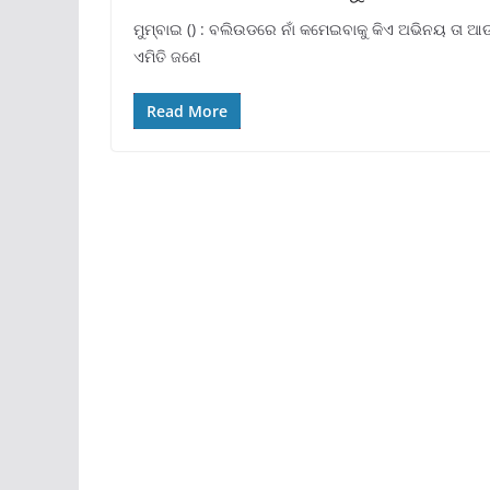
ମୁମ୍ବାଇ () : ବଲିଉଡରେ ନାଁ କମେଇବାକୁ କିଏ ଅଭିନୟ ତା ଆଉ 
ଏମିତି ଜଣେ
Read More