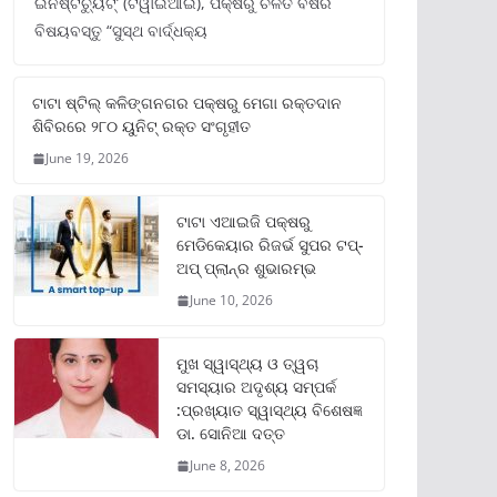
ଇନଷ୍ଟିଚ୍ୟୁଟ୍‌’ (ଟିୱାଇଆଇ), ପକ୍ଷରୁ ଚଳିତ ବର୍ଷର
ବିଷୟବସ୍ତୁ “ସୁସ୍ଥ ବାର୍ଦ୍ଧକ୍ୟ
ଟାଟା ଷ୍ଟିଲ୍‌ କଳିଙ୍ଗନଗର ପକ୍ଷରୁ ମେଗା ରକ୍ତଦାନ
ଶିବିରରେ ୨୮୦ ୟୁନିଟ୍‌ ରକ୍ତ ସଂଗୃହୀତ
June 19, 2026
ଟାଟା ଏଆଇଜି ପକ୍ଷରୁ
ମେଡିକେୟାର ରିଜର୍ଭ ସୁପର ଟପ୍‌-
ଅପ୍ ପ୍ଲାନ୍‌ର ଶୁଭାରମ୍ଭ
June 10, 2026
ମୁଖ ସ୍ୱାସ୍ଥ୍ୟ ଓ ତ୍ୱଚା
ସମସ୍ୟାର ଅଦୃଶ୍ୟ ସମ୍ପର୍କ
:ପ୍ରଖ୍ୟାତ ସ୍ୱାସ୍ଥ୍ୟ ବିଶେଷଜ୍ଞ
ଡା. ସୋନିଆ ଦତ୍ତ
June 8, 2026