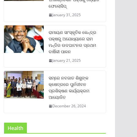
ଫେଲୋସିପ୍‌
January 31, 2025
ରାମାୟଣ ସାଂସ୍କୃତିକ କେନ୍ଦ୍ର
ପକ୍ଷରୁ ଅଯୋଧ୍ୟାରେ ରାମ
ମନ୍ଦିର ଉଦଘାଟନର ପ୍ରଥମ
ବାର୍ଷିକୀ ପାଳନ
January 21, 2025
ସମ୍‌ରେ ନବଜାତ ଶିଶୁଙ୍କ
କ୍ଷେତ୍ରରେ ପୁର୍ନଜୀବନ
ପ୍ରଶିକ୍ଷଣ କାର୍ଯ୍ୟକ୍ରମ
ଆୟୋଜିତ
December 26, 2024
Health