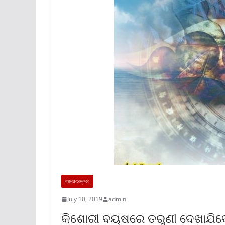
ମନୋରଞ୍ଜନ
July 10, 2019
admin
କିଶୋରୀ ବୟଷରେ ତରୁଣୀ ଦେଖାଯିବେ,