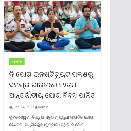
HEALTH
ଦି ଯୋଗ ଇନଷ୍ଟିଚ୍ୟୁଟ୍ ପକ୍ଷରୁ
ସମଗ୍ର ଭାରତରେ ୧୨ତମ
ଆନ୍ତର୍ଜାତୀୟ ଯୋଗ ଦିବସ ପାଳିତ
June 24, 2026
admin
ଭୁବନେଶ୍ୱର: ବିଶ୍ୱର ସବୁଠାରୁ ପୁରୁଣା ସଂଗଠିତ ଯୋଗ
କେନ୍ଦ୍ର, ସାନ୍ତାକ୍ରୁଜ୍ (ମୁମ୍ବାଇ) ସ୍ଥିତ ‘ଦି ଯୋଗ