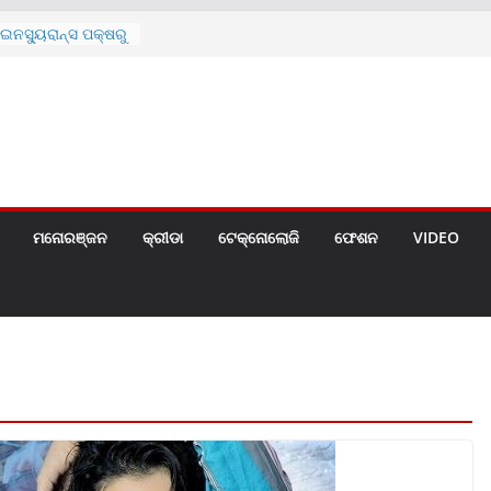
ନସ୍ୟୁରାନ୍ସ ପକ୍ଷରୁ
 ନେଇ ପ୍ରସ୍ତୁତ ନୂଆ
ନ୍ମୋଚିତ
ାରଙ୍କୁ ଚେୟାର ମାଡ଼
ରେ ସ୍କୁଲ ଛୁଟି
ୁଣୀର ମୃତ୍ୟୁ
଼ିତଙ୍କୁ ହତ୍ୟା,
ଆକ୍ରମଣର ଧମକ
ମନୋରଞ୍ଜନ
କ୍ରୀଡା
ଟେକ୍ନୋଲୋଜି
ଫେଶନ
VIDEO