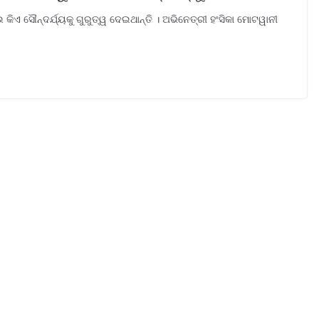
କିଏ ସୌନ୍ଦର୍ଯ୍ୟକୁ ଗୁରୁତ୍ୱ ଦେଇଥାନ୍ତି । ଅଭିନେତ୍ରୀ ହଂସିକା ମୋଟୱାନୀ