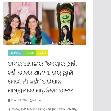
BUSINESS
HEALTH
LATEST
ଡାବର ଆମଲାର “କେୟାର୍ ୱାହାଁ
ଜହାଁ ଡାବର ଆମଲା, ଘର୍ ୱାହାଁ
ମେରୀ ମାଁ ଜହାଁ” ଅଭିଯାନ
ମାଧ୍ୟମରେ ମାତୃଦିବସ ପାଳନ
May 13, 2026
admin
ଭୁବନେଶ୍ୱର: ଡାବର ଆମଲା ହେୟାର ଅଏଲ୍ ପକ୍ଷରୁ