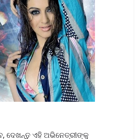
 ଦେଖନ୍ତୁ ଏହି ଅଭିନେତ୍ରୀଙ୍କୁ