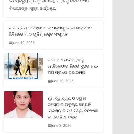
ଇନଷ୍ଟିଚ୍ୟୁଟ୍‌’ (ଟିୱାଇଆଇ), ପକ୍ଷରୁ ଚଳିତ ବର୍ଷର
ବିଷୟବସ୍ତୁ “ସୁସ୍ଥ ବାର୍ଦ୍ଧକ୍ୟ
ଟାଟା ଷ୍ଟିଲ୍‌ କଳିଙ୍ଗନଗର ପକ୍ଷରୁ ମେଗା ରକ୍ତଦାନ
ଶିବିରରେ ୨୮୦ ୟୁନିଟ୍‌ ରକ୍ତ ସଂଗୃହୀତ
June 19, 2026
ଟାଟା ଏଆଇଜି ପକ୍ଷରୁ
ମେଡିକେୟାର ରିଜର୍ଭ ସୁପର ଟପ୍‌-
ଅପ୍ ପ୍ଲାନ୍‌ର ଶୁଭାରମ୍ଭ
June 10, 2026
ମୁଖ ସ୍ୱାସ୍ଥ୍ୟ ଓ ତ୍ୱଚା
ସମସ୍ୟାର ଅଦୃଶ୍ୟ ସମ୍ପର୍କ
:ପ୍ରଖ୍ୟାତ ସ୍ୱାସ୍ଥ୍ୟ ବିଶେଷଜ୍ଞ
ଡା. ସୋନିଆ ଦତ୍ତ
June 8, 2026