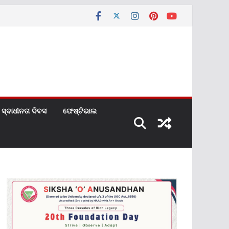
ସ୍ବାଧୀନତା ଦିବସ
ଫେଷ୍ଟିଭାଲ