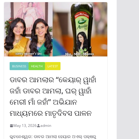
BUSINESS
HEALTH
LATEST
ଡାବର ଆମଲାର “କେୟାର୍ ୱାହାଁ
ଜହାଁ ଡାବର ଆମଲା, ଘର୍ ୱାହାଁ
ମେରୀ ମାଁ ଜହାଁ” ଅଭିଯାନ
ମାଧ୍ୟମରେ ମାତୃଦିବସ ପାଳନ
May 13, 2026
admin
ଭୁବନେଶ୍ୱର: ଡାବର ଆମଲା ହେୟାର ଅଏଲ୍ ପକ୍ଷରୁ