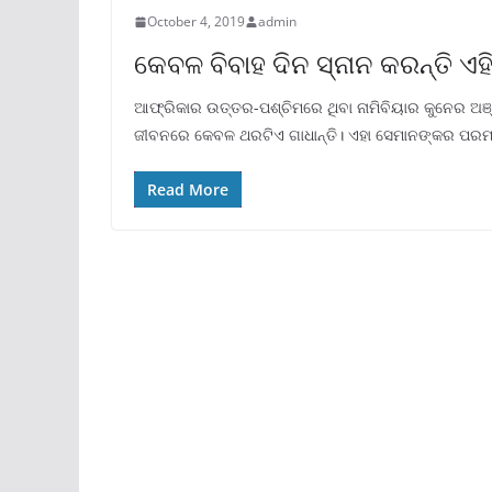
October 4, 2019
admin
କେବଳ ବିବାହ ଦିନ ସ୍ନାନ କରନ୍ତି ଏହି
ଆଫ୍ରିକାର ଉତ୍ତର-ପଶ୍ଚିମରେ ଥିବା ନାମିବିୟାର କୁନେର ଅଞ୍
ଜୀବନରେ କେବଳ ଥରଟିଏ ଗାଧାନ୍ତି। ଏହା ସେମାନଙ୍କର ପରମ୍
Read More