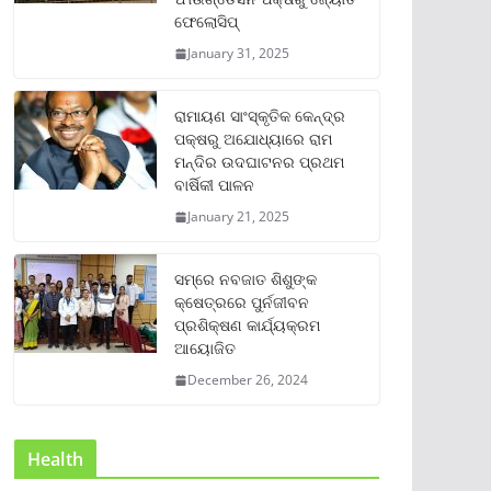
ଫେଲୋସିପ୍‌
January 31, 2025
ରାମାୟଣ ସାଂସ୍କୃତିକ କେନ୍ଦ୍ର
ପକ୍ଷରୁ ଅଯୋଧ୍ୟାରେ ରାମ
ମନ୍ଦିର ଉଦଘାଟନର ପ୍ରଥମ
ବାର୍ଷିକୀ ପାଳନ
January 21, 2025
ସମ୍‌ରେ ନବଜାତ ଶିଶୁଙ୍କ
କ୍ଷେତ୍ରରେ ପୁର୍ନଜୀବନ
ପ୍ରଶିକ୍ଷଣ କାର୍ଯ୍ୟକ୍ରମ
ଆୟୋଜିତ
December 26, 2024
Health