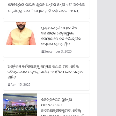
ଲୋକପ୍ରିୟ ଗାୟିକା ଯୁଗଳ ଅନ୍ତରା ନନ୍ଦୀ ଏବଂ ଅଙ୍କିତା
ନନ୍ଦୀଙ୍କୁ ନେଇ “କେୟାର୍ ୱାହାଁ ଜହାଁ ଡାବର ଆମଲା,
ମୁଖ୍ୟମନ୍ତ୍ରୀ ନାୟାବ ସିଂହ
ସଇନୀଙ୍କ ନେତୃତ୍ୱରେ
ହରିୟାଣାରେ ଜନ କୈନ୍ଦ୍ରୀକ
ସଂସ୍କାର ତ୍ୱରାନ୍ୱିତ
September 3, 2025
ଅଗ୍ନିଶମ କର୍ମଚାରୀଙ୍କୁ ସମ୍ମାନ ଜଣାଇ ଟାଟା ଷ୍ଟିଲ
କଳିଙ୍ଗନଗର ପକ୍ଷରୁ ଜାତୀୟ ଅଗ୍ନିଶମ ସେବା ସପ୍ତାହ
ପାଳିତ
April 15, 2025
କଳିଙ୍ଗନଗର ସୁକିନ୍ଦା
ଅଞ୍ଚଳର ୧୫୦
ଛାତ୍ରଛାତ୍ରୀଙ୍କୁଟାଟା ଷ୍ଟିଲ୍
ଫାଉଣ୍ଡେସନ ପକ୍ଷରୁ ଜ୍ୟୋତି