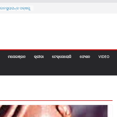
ନସ୍ୟୁରାନ୍ସ ପକ୍ଷରୁ
 ନେଇ ପ୍ରସ୍ତୁତ ନୂଆ
ନ୍ମୋଚିତ
ାରଙ୍କୁ ଚେୟାର ମାଡ଼
ରେ ସ୍କୁଲ ଛୁଟି
ୁଣୀର ମୃତ୍ୟୁ
଼ିତଙ୍କୁ ହତ୍ୟା,
ଆକ୍ରମଣର ଧମକ
ମନୋରଞ୍ଜନ
କ୍ରୀଡା
ଟେକ୍ନୋଲୋଜି
ଫେଶନ
VIDEO