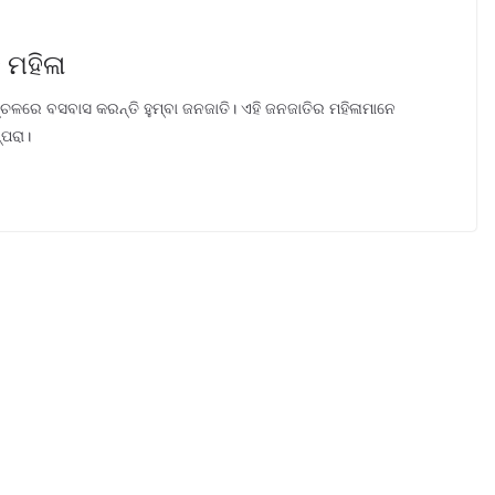
 ମହିଳା
ଚଳରେ ବସବାସ କରନ୍ତି ହୁମ୍ବା ଜନଜାତି। ଏହି ଜନଜାତିର ମହିଳାମାନେ
ପରା।