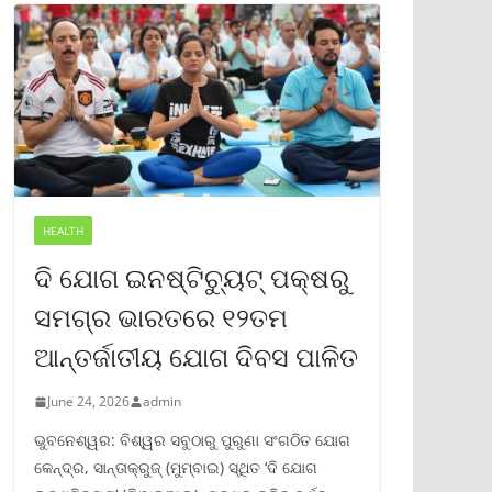
HEALTH
ଦି ଯୋଗ ଇନଷ୍ଟିଚ୍ୟୁଟ୍ ପକ୍ଷରୁ
ସମଗ୍ର ଭାରତରେ ୧୨ତମ
ଆନ୍ତର୍ଜାତୀୟ ଯୋଗ ଦିବସ ପାଳିତ
June 24, 2026
admin
ଭୁବନେଶ୍ୱର: ବିଶ୍ୱର ସବୁଠାରୁ ପୁରୁଣା ସଂଗଠିତ ଯୋଗ
କେନ୍ଦ୍ର, ସାନ୍ତାକ୍ରୁଜ୍ (ମୁମ୍ବାଇ) ସ୍ଥିତ ‘ଦି ଯୋଗ