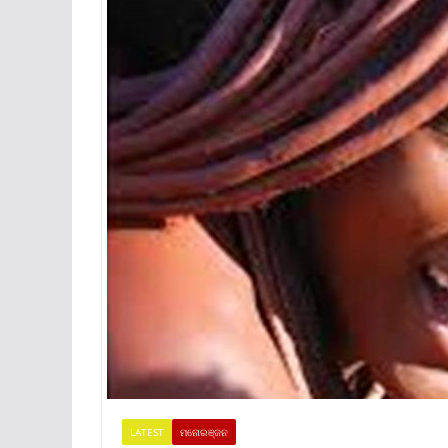
LATEST
ମନୋରଞ୍ଜନ