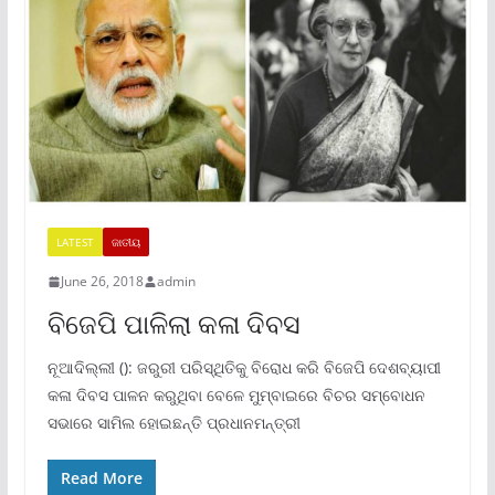
LATEST
ଜାତୀୟ
June 26, 2018
admin
ବିଜେପି ପାଳିଲା କଳା ଦିବସ
ନୂଆଦିଲ୍ଲୀ (): ଜରୁରୀ ପରିସ୍ଥିତିକୁ ବିରୋଧ କରି ବିଜେପି ଦେଶବ୍ୟାପୀ
କଳା ଦିବସ ପାଳନ କରୁଥିବା ବେଳେ ମୁମ୍ବାଇରେ ବିଚର ସମ୍ବୋଧନ
ସଭାରେ ସାମିଲ ହୋଇଛନ୍ତି ପ୍ରଧାନମନ୍ତ୍ରୀ
Read More