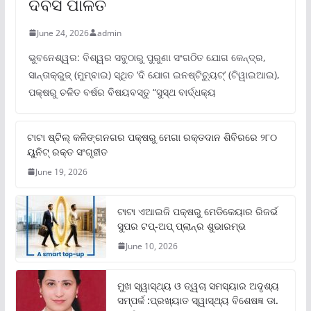
ଦିବସ ପାଳିତ
June 24, 2026
admin
ଭୁବନେଶ୍ୱର: ବିଶ୍ୱର ସବୁଠାରୁ ପୁରୁଣା ସଂଗଠିତ ଯୋଗ କେନ୍ଦ୍ର,
ସାନ୍ତାକ୍ରୁଜ୍ (ମୁମ୍ବାଇ) ସ୍ଥିତ ‘ଦି ଯୋଗ ଇନଷ୍ଟିଚ୍ୟୁଟ୍‌’ (ଟିୱାଇଆଇ),
ପକ୍ଷରୁ ଚଳିତ ବର୍ଷର ବିଷୟବସ୍ତୁ “ସୁସ୍ଥ ବାର୍ଦ୍ଧକ୍ୟ
ଟାଟା ଷ୍ଟିଲ୍‌ କଳିଙ୍ଗନଗର ପକ୍ଷରୁ ମେଗା ରକ୍ତଦାନ ଶିବିରରେ ୨୮୦
ୟୁନିଟ୍‌ ରକ୍ତ ସଂଗୃହୀତ
June 19, 2026
ଟାଟା ଏଆଇଜି ପକ୍ଷରୁ ମେଡିକେୟାର ରିଜର୍ଭ
ସୁପର ଟପ୍‌-ଅପ୍ ପ୍ଲାନ୍‌ର ଶୁଭାରମ୍ଭ
June 10, 2026
ମୁଖ ସ୍ୱାସ୍ଥ୍ୟ ଓ ତ୍ୱଚା ସମସ୍ୟାର ଅଦୃଶ୍ୟ
ସମ୍ପର୍କ :ପ୍ରଖ୍ୟାତ ସ୍ୱାସ୍ଥ୍ୟ ବିଶେଷଜ୍ଞ ଡା.