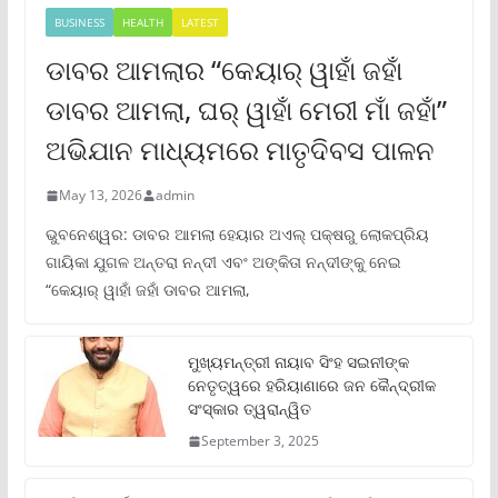
BUSINESS
HEALTH
LATEST
ଡାବର ଆମଲାର “କେୟାର୍ ୱାହାଁ ଜହାଁ
ଡାବର ଆମଲା, ଘର୍ ୱାହାଁ ମେରୀ ମାଁ ଜହାଁ”
ଅଭିଯାନ ମାଧ୍ୟମରେ ମାତୃଦିବସ ପାଳନ
May 13, 2026
admin
ଭୁବନେଶ୍ୱର: ଡାବର ଆମଲା ହେୟାର ଅଏଲ୍ ପକ୍ଷରୁ ଲୋକପ୍ରିୟ
ଗାୟିକା ଯୁଗଳ ଅନ୍ତରା ନନ୍ଦୀ ଏବଂ ଅଙ୍କିତା ନନ୍ଦୀଙ୍କୁ ନେଇ
“କେୟାର୍ ୱାହାଁ ଜହାଁ ଡାବର ଆମଲା,
ମୁଖ୍ୟମନ୍ତ୍ରୀ ନାୟାବ ସିଂହ ସଇନୀଙ୍କ
ନେତୃତ୍ୱରେ ହରିୟାଣାରେ ଜନ କୈନ୍ଦ୍ରୀକ
ସଂସ୍କାର ତ୍ୱରାନ୍ୱିତ
September 3, 2025