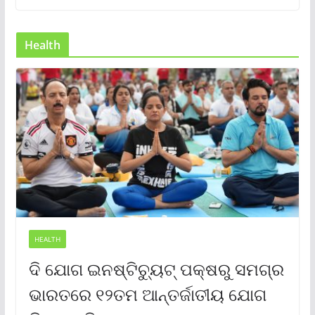
Health
HEALTH
ଦି ଯୋଗ ଇନଷ୍ଟିଚ୍ୟୁଟ୍ ପକ୍ଷରୁ ସମଗ୍ର
ଭାରତରେ ୧୨ତମ ଆନ୍ତର୍ଜାତୀୟ ଯୋଗ