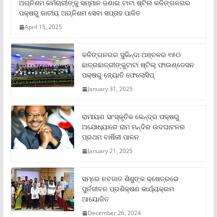
ଅଗ୍ନିଶମ କର୍ମଚାରୀଙ୍କୁ ସମ୍ମାନ ଜଣାଇ ଟାଟା ଷ୍ଟିଲ କଳିଙ୍ଗନଗର
ପକ୍ଷରୁ ଜାତୀୟ ଅଗ୍ନିଶମ ସେବା ସପ୍ତାହ ପାଳିତ
April 15, 2025
କଳିଙ୍ଗନଗର ସୁକିନ୍ଦା ଅଞ୍ଚଳର ୧୫୦
ଛାତ୍ରଛାତ୍ରୀଙ୍କୁଟାଟା ଷ୍ଟିଲ୍ ଫାଉଣ୍ଡେସନ
ପକ୍ଷରୁ ଜ୍ୟୋତି ଫେଲୋସିପ୍‌
January 31, 2025
ରାମାୟଣ ସାଂସ୍କୃତିକ କେନ୍ଦ୍ର ପକ୍ଷରୁ
ଅଯୋଧ୍ୟାରେ ରାମ ମନ୍ଦିର ଉଦଘାଟନର
ପ୍ରଥମ ବାର୍ଷିକୀ ପାଳନ
January 21, 2025
ସମ୍‌ରେ ନବଜାତ ଶିଶୁଙ୍କ କ୍ଷେତ୍ରରେ
ପୁର୍ନଜୀବନ ପ୍ରଶିକ୍ଷଣ କାର୍ଯ୍ୟକ୍ରମ
ଆୟୋଜିତ
December 26, 2024