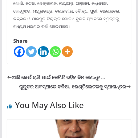
ଖୋର୍ଧା, କଟକ, ଢେଙ୍କାନାଳ, ନୟାଗଡ଼, ଗଞ୍ଜାମ, କନ୍ଧମାଳ,
କେନ୍ଦୁଝର, ମୟୂରଭଞ୍ଜ, ବଲାଙ୍ଗୀର, ବୌଦ୍ଧ, ପୁରୀ, ବାଲେଶ୍ବର,
ଭଦ୍ରକ ଓ ଯାଜପୁର ଜିଲ୍ଲାର ଗୋଟିଏ ଦୁଇଟି ସ୍ଥାନରେ ସ୍ବଳ୍ପରୁ
ମଧ୍ୟମ ଧରଣର ବର୍ଷା ହୋଇପାରେ।
Share
ଆଜି କେଉଁ ରାଶି ପାଇଁ କେମିତି ରହିବ ଦିନ ଜାଣନ୍ତୁ …
ଗୁରୁତର ଅବସ୍ଥାରେ ବଳିଆ, ଭେଣ୍ଟିଲେଟରକୁ ସ୍ଥାନାନ୍ତର
You May Also Like