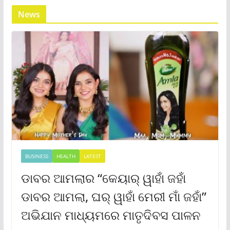
News
BUSINESS
HEALTH
LATEST
ଡାବର ଆମଲାର “କେୟାର୍ ୱାହାଁ ଜହାଁ
ଡାବର ଆମଲା, ଘର୍ ୱାହାଁ ମେରୀ ମାଁ ଜହାଁ”
ଅଭିଯାନ ମାଧ୍ୟମରେ ମାତୃଦିବସ ପାଳନ