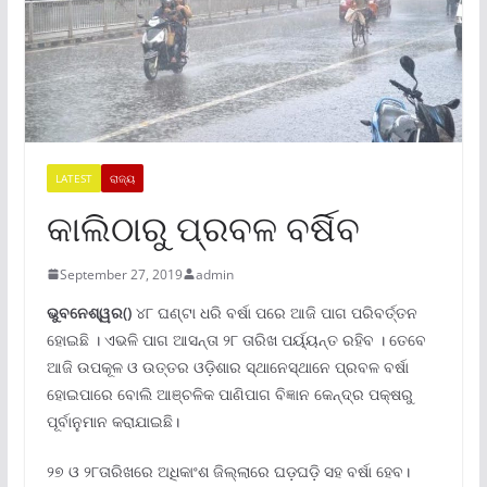
LATEST
ରାଜ୍ୟ
କାଲିଠାରୁ ପ୍ରବଳ ବର୍ଷିବ
September 27, 2019
admin
ଭୁବନେଶ୍ୱର()
୪୮ ଘଣ୍ଟା ଧରି ବର୍ଷା ପରେ ଆଜି ପାଗ ପରିବର୍ତ୍ତନ
ହୋଇଛି । ଏଭଳି ପାଗ ଆସନ୍ତା ୨୮ ତାରିଖ ପର୍ୟ୍ୟନ୍ତ ରହିବ । ତେବେ
ଆଜି ଉପକୂଳ ଓ ଉତ୍ତର ଓଡ଼ିଶାର ସ୍ଥାନେସ୍ଥାନେ ପ୍ରବଳ ବର୍ଷା
ହୋଇପାରେ ବୋଲି ଆଞ୍ଚଳିକ ପାଣିପାଗ ବିଜ୍ଞାନ କେନ୍ଦ୍ର ପକ୍ଷରୁ
ପୂର୍ବାନୁମାନ କରାଯାଇଛି।
୨୭ ଓ ୨୮ତାରିଖରେ ଅଧିକାଂଶ ଜିଲ୍ଲାରେ ଘଡ଼ଘଡ଼ି ସହ ବର୍ଷା ହେବ।