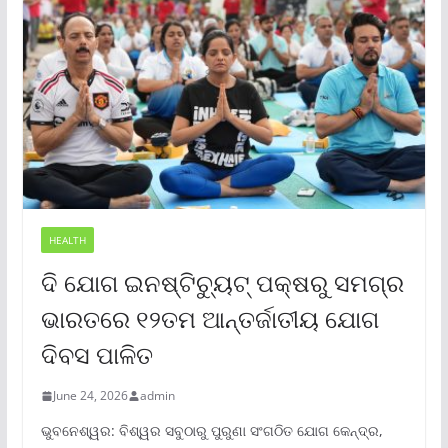
HEALTH
ଦି ଯୋଗ ଇନଷ୍ଟିଚ୍ୟୁଟ୍ ପକ୍ଷରୁ ସମଗ୍ର
ଭାରତରେ ୧୨ତମ ଆନ୍ତର୍ଜାତୀୟ ଯୋଗ
ଦିବସ ପାଳିତ
June 24, 2026
admin
ଭୁବନେଶ୍ୱର: ବିଶ୍ୱର ସବୁଠାରୁ ପୁରୁଣା ସଂଗଠିତ ଯୋଗ କେନ୍ଦ୍ର,