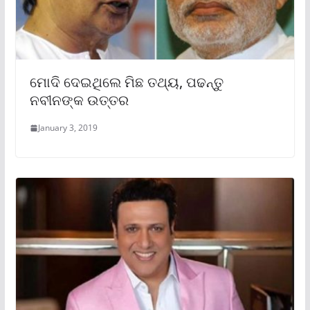
ମୋଦି ଦେଇଥିଲେ ମିଛ ତଥ୍ୟ, ପଢନ୍ତୁ
ନବୀନଙ୍କ ଉତ୍ତର
January 3, 2019