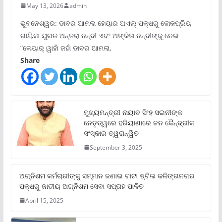
May 13, 2026
admin
ଭୁବନେଶ୍ୱର: ଡାବର ଆମଲା ହେୟାର ଅଏଲ୍ ପକ୍ଷରୁ ଲୋକପ୍ରିୟ
ଗାୟିକା ଯୁଗଳ ଅନ୍ତରା ନନ୍ଦୀ ଏବଂ ଅଙ୍କିତା ନନ୍ଦୀଙ୍କୁ ନେଇ
“କେୟାର୍ ୱାହାଁ ଜହାଁ ଡାବର ଆମଲା,
Share
ମୁଖ୍ୟମନ୍ତ୍ରୀ ନାୟାବ ସିଂହ ସଇନୀଙ୍କ
ନେତୃତ୍ୱରେ ହରିୟାଣାରେ ଜନ କୈନ୍ଦ୍ରୀକ
ସଂସ୍କାର ତ୍ୱରାନ୍ୱିତ
September 3, 2025
ଅଗ୍ନିଶମ କର୍ମଚାରୀଙ୍କୁ ସମ୍ମାନ ଜଣାଇ ଟାଟା ଷ୍ଟିଲ କଳିଙ୍ଗନଗର
ପକ୍ଷରୁ ଜାତୀୟ ଅଗ୍ନିଶମ ସେବା ସପ୍ତାହ ପାଳିତ
April 15, 2025