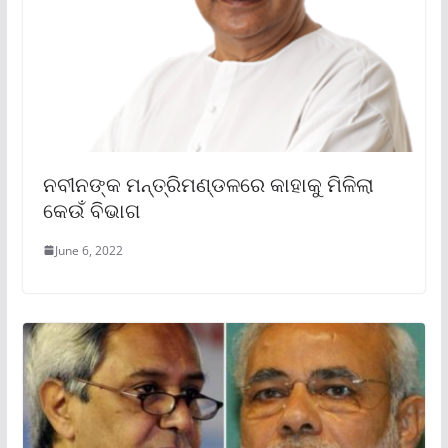
ନବୀନଙ୍କ ମନ୍ତ୍ରିମଣ୍ଡଳରେ କାହାକୁ ମିଳିଲା
କେଉଁ ବିଭାଗ
June 6, 2022