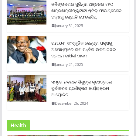
କଳିଙ୍ଗନଗର ସୁକିନ୍ଦା ଅଞ୍ଚଳର ୧୫୦
ଛାତ୍ରଛାତ୍ରୀଙ୍କୁଟାଟା ଷ୍ଟିଲ୍ ଫାଉଣ୍ଡେସନ
ପକ୍ଷରୁ ଜ୍ୟୋତି ଫେଲୋସିପ୍‌
January 31, 2025
ରାମାୟଣ ସାଂସ୍କୃତିକ କେନ୍ଦ୍ର ପକ୍ଷରୁ
ଅଯୋଧ୍ୟାରେ ରାମ ମନ୍ଦିର ଉଦଘାଟନର
ପ୍ରଥମ ବାର୍ଷିକୀ ପାଳନ
January 21, 2025
ସମ୍‌ରେ ନବଜାତ ଶିଶୁଙ୍କ କ୍ଷେତ୍ରରେ
ପୁର୍ନଜୀବନ ପ୍ରଶିକ୍ଷଣ କାର୍ଯ୍ୟକ୍ରମ
ଆୟୋଜିତ
December 26, 2024
Health