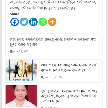
ସାନ୍ତାକ୍ରୁଜ୍ (ମୁମ୍ବାଇ) ସ୍ଥିତ ‘ଦି ଯୋଗ ଇନଷ୍ଟିଚ୍ୟୁଟ୍‌’ (ଟିୱାଇଆଇ),
ପକ୍ଷରୁ ଚଳିତ ବର୍ଷର ବିଷୟବସ୍ତୁ “ସୁସ୍ଥ ବାର୍ଦ୍ଧକ୍ୟ
Share
ଟାଟା ଷ୍ଟିଲ୍‌ କଳିଙ୍ଗନଗର ପକ୍ଷରୁ ମେଗା ରକ୍ତଦାନ ଶିବିରରେ ୨୮୦
ୟୁନିଟ୍‌ ରକ୍ତ ସଂଗୃହୀତ
June 19, 2026
ଟାଟା ଏଆଇଜି ପକ୍ଷରୁ ମେଡିକେୟାର ରିଜର୍ଭ
ସୁପର ଟପ୍‌-ଅପ୍ ପ୍ଲାନ୍‌ର ଶୁଭାରମ୍ଭ
June 10, 2026
ମୁଖ ସ୍ୱାସ୍ଥ୍ୟ ଓ ତ୍ୱଚା ସମସ୍ୟାର ଅଦୃଶ୍ୟ
ସମ୍ପର୍କ :ପ୍ରଖ୍ୟାତ ସ୍ୱାସ୍ଥ୍ୟ ବିଶେଷଜ୍ଞ ଡା.
ସୋନିଆ ଦତ୍ତ
June 8, 2026