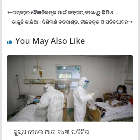
ଇସ୍ରୋର ବୈଜ୍ଞାନିକଙ୍କ ପାଇଁ ସଙ୍ଗୀତ,ଦେଖନ୍ତୁ ଭିଡିଓ …
ଡାକୁଛି କାଳିଆ : ଦିଶିଲାଣି ବଡଦାଣ୍ଡ, ନୀଳଚକ୍ର ଓ ପତିତପାବନ
You May Also Like
ସୁସ୍ଥ ହେଲେ ଆଉ ୧୪୩ ପଜିଟିଭ