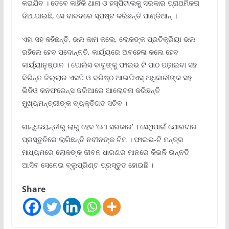
କରାଯିବ । ତେବେ କାହିଁକି ଥାନା ଓ ହସ୍ପିଟାଲକୁ ସରକାର ପ୍ରାଥମିକତା
ଦିଆଯାଇଛି, ସେ ବାବଦରେ ସ୍ପଷ୍ଟ କରିଛନ୍ତି ପାଣ୍ଡିଆନ୍ ।
ଏହା ସହ କହିଛନ୍ତି, ଭଲ କାମ କଲେ, ଲୋକଙ୍କ ପ୍ରତିକ୍ରିୟା ଭଲ
ରହିଲେ ହେବ ପଦୋନ୍ନତି, କାର୍ୟ୍ୟରେ ଅବହେଳା କଲେ ହେବ
କାର୍ୟ୍ୟାନୁଷ୍ଠାନ । ପୋଲିସ ବାବୁଙ୍କୁ ଫାଇଭ ଟି ପାଠ ପଢ଼ାଇବା ସହ
ବିଭିନ୍ନ ଜିଲ୍ଲାର ଏସପି ଓ ବରିଷ୍ଠ ଆଇପିଏସ୍ ଅଧିକାରୀଙ୍କ ସହ
ଭିଡିଓ କନଫରେନ୍ସ ଜରିଆରେ ଆଲୋଚନା କରିଛନ୍ତି
ମୁଖ୍ୟମନ୍ତ୍ରୀଙ୍କ ବ୍ୟକ୍ତିଗତ ସଚିବ ।
ଗାନ୍ଧିଜୟନ୍ତୀରୁ ଲାଗୁ ହେବ ‘ମୋ ସରକାର’ । ସେଥିପାଇଁ ଯୋରଦାର
ପ୍ରସ୍ତୁତିରେ ଲାଗିଛନ୍ତି ନବୀନଙ୍କ ଟିମ । ଫାଇଭ-ଟି ମନ୍ତ୍ର
ମାଧ୍ୟମରେ ଲୋକଙ୍କ ଜୀବନ ଧାରଣର ମାନରେ କିଭଳି ଉନ୍ନତି
ଆସିବ ସେନେଇ ବ୍ଲୁପ୍ରିଣ୍ଟ ପ୍ରସ୍ତୁତ ହୋଇଛି ।
Share