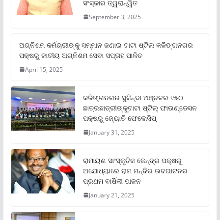
ସଂସ୍କାର ତ୍ୱରାନ୍ୱିତ
September 3, 2025
ଅଗ୍ନିଶମ କର୍ମଚାରୀଙ୍କୁ ସମ୍ମାନ ଜଣାଇ ଟାଟା ଷ୍ଟିଲ କଳିଙ୍ଗନଗର
ପକ୍ଷରୁ ଜାତୀୟ ଅଗ୍ନିଶମ ସେବା ସପ୍ତାହ ପାଳିତ
April 15, 2025
କଳିଙ୍ଗନଗର ସୁକିନ୍ଦା ଅଞ୍ଚଳର ୧୫୦
ଛାତ୍ରଛାତ୍ରୀଙ୍କୁଟାଟା ଷ୍ଟିଲ୍ ଫାଉଣ୍ଡେସନ
ପକ୍ଷରୁ ଜ୍ୟୋତି ଫେଲୋସିପ୍‌
January 31, 2025
ରାମାୟଣ ସାଂସ୍କୃତିକ କେନ୍ଦ୍ର ପକ୍ଷରୁ
ଅଯୋଧ୍ୟାରେ ରାମ ମନ୍ଦିର ଉଦଘାଟନର
ପ୍ରଥମ ବାର୍ଷିକୀ ପାଳନ
January 21, 2025