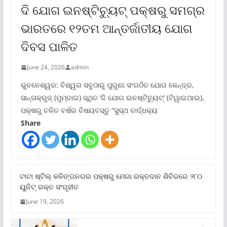
ଦି ଯୋଗ ଇନଷ୍ଟିଚ୍ୟୁଟ୍ ପକ୍ଷରୁ ସମଗ୍ର
ଭାରତରେ ୧୨ତମ ଆନ୍ତର୍ଜାତୀୟ ଯୋଗ
ଦିବସ ପାଳିତ
June 24, 2026
admin
ଭୁବନେଶ୍ୱର: ବିଶ୍ୱର ସବୁଠାରୁ ପୁରୁଣା ସଂଗଠିତ ଯୋଗ କେନ୍ଦ୍ର,
ସାନ୍ତାକ୍ରୁଜ୍ (ମୁମ୍ବାଇ) ସ୍ଥିତ ‘ଦି ଯୋଗ ଇନଷ୍ଟିଚ୍ୟୁଟ୍‌’ (ଟିୱାଇଆଇ),
ପକ୍ଷରୁ ଚଳିତ ବର୍ଷର ବିଷୟବସ୍ତୁ “ସୁସ୍ଥ ବାର୍ଦ୍ଧକ୍ୟ
Share
ଟାଟା ଷ୍ଟିଲ୍‌ କଳିଙ୍ଗନଗର ପକ୍ଷରୁ ମେଗା ରକ୍ତଦାନ ଶିବିରରେ ୨୮୦
ୟୁନିଟ୍‌ ରକ୍ତ ସଂଗୃହୀତ
June 19, 2026