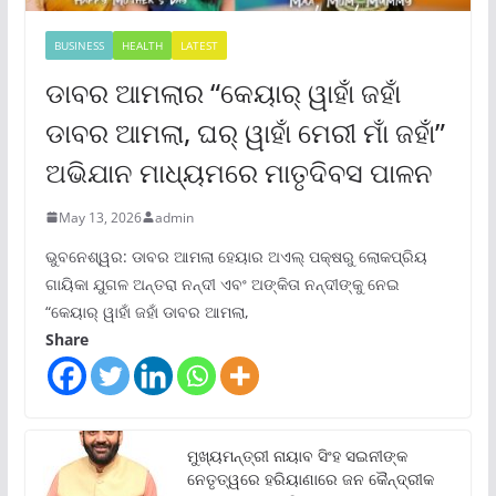
BUSINESS
HEALTH
LATEST
ଡାବର ଆମଲାର “କେୟାର୍ ୱାହାଁ ଜହାଁ
ଡାବର ଆମଲା, ଘର୍ ୱାହାଁ ମେରୀ ମାଁ ଜହାଁ”
ଅଭିଯାନ ମାଧ୍ୟମରେ ମାତୃଦିବସ ପାଳନ
May 13, 2026
admin
ଭୁବନେଶ୍ୱର: ଡାବର ଆମଲା ହେୟାର ଅଏଲ୍ ପକ୍ଷରୁ ଲୋକପ୍ରିୟ
ଗାୟିକା ଯୁଗଳ ଅନ୍ତରା ନନ୍ଦୀ ଏବଂ ଅଙ୍କିତା ନନ୍ଦୀଙ୍କୁ ନେଇ
“କେୟାର୍ ୱାହାଁ ଜହାଁ ଡାବର ଆମଲା,
Share
ମୁଖ୍ୟମନ୍ତ୍ରୀ ନାୟାବ ସିଂହ ସଇନୀଙ୍କ
ନେତୃତ୍ୱରେ ହରିୟାଣାରେ ଜନ କୈନ୍ଦ୍ରୀକ