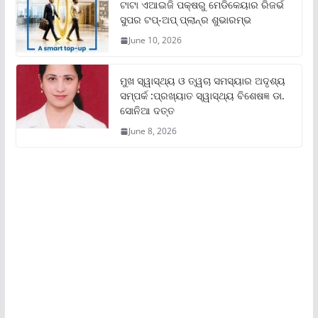
ଟାଟା ଏଆଇଜି ପକ୍ଷରୁ ମେଡିକେୟାର ରିଜର୍ଭ
ସୁପର ଟପ୍‌-ଅପ୍ ପ୍ଲାନ୍‌ର ଶୁଭାରମ୍ଭ
June 10, 2026
ମୁଖ ସ୍ୱାସ୍ଥ୍ୟ ଓ ତ୍ୱଚା ସମସ୍ୟାର ଅଦୃଶ୍ୟ
ସମ୍ପର୍କ :ପ୍ରଖ୍ୟାତ ସ୍ୱାସ୍ଥ୍ୟ ବିଶେଷଜ୍ଞ ଡା.
ସୋନିଆ ଦତ୍ତ
June 8, 2026