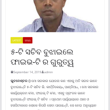
LATEST
ରାଜ୍ୟ
୫-ଟି ସଚିବ ବୁଝାଇଲେ
ଫାଇଭ-ଟି ର ଗୁରୁତ୍ୱ
September 14, 2019
admin
ଭୁବନେଶ୍ବର ()
ମୋ ସରକାର ଯୋଜନା କଣ ଏହାକୁ ଅତି ସରଳ ଭାବେ
ବୁଝାଇଛନ୍ତି ୫-ଟି ସଚିବ ଭି. କାର୍ତ୍ତିକେୟନ୍ ପାଣ୍ଡିଆନ୍ । ମୋ ସରକାର
କାର୍ୟ୍ୟକ୍ରମ କ’ଣ, ଫାଇଭ୍ ଟି କ’ଣ, ଏସବୁ ପ୍ରାଂଜଳ ଭାବେ
ବୁଝାଇଛନ୍ତି ଫାଇଭ୍ ଟି ସଚିବ । ପ୍ରଥମ ପର୍ୟ୍ୟାୟରେ ଥାନା ଓ
ହସପିଟାଲରେ ଲୋକେ କିପରି ସେବା ପାଉଛନ୍ତି, ସେ ନେଇ ଅନୁଧ୍ୟାନ