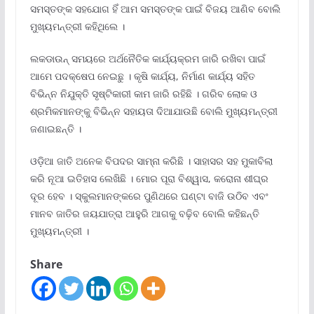
ସମସ୍ତଙ୍କ ସହଯୋଗ ହିଁ ଆମ ସମସ୍ତଙ୍କ ପାଇଁ ବିଜୟ ଆଣିବ ବୋଲି
ମୁଖ୍ୟମନ୍ତ୍ରୀ କହିଥିଲେ ।
ଲକଡାଉନ୍ ସମୟରେ ଅର୍ଥନୈତିକ କାର୍ଯ୍ୟକ୍ରମ ଜାରି ରଖିବା ପାଇଁ
ଆମେ ପଦକ୍ଷେପ ନେଇଛୁ । କୃଷି କାର୍ଯ୍ୟ, ନିର୍ମାଣ କାର୍ଯ୍ୟ ସହିତ
ବିଭିନ୍ନ ନିଯୁକ୍ତି ସୃଷ୍ଟିକାରୀ କାମ ଜାରି ରହିଛି । ଗରିବ ଲୋକ ଓ
ଶ୍ରମିକମାନଙ୍କୁ ବିଭିନ୍ନ ସହାୟତା ଦିଆଯାଉଛି ବୋଲି ମୁଖ୍ୟମନ୍ତ୍ରୀ
ଜଣାଇଛନ୍ତି ।
ଓଡ଼ିଆ ଜାତି ଅନେକ ବିପଦର ସାମ୍ନା କରିଛି । ସାହାସର ସହ ମୁକାବିଲା
କରି ନୂଆ ଇତିହାସ ଲେଖିଛି । ମୋର ପୂରା ବିଶ୍ୱାସ, କରୋନା ଶୀଘ୍ର
ଦୂର ହେବ । ସ୍କୁଲମାନଙ୍କରେ ପୁଣିଥରେ ଘଣ୍ଟା ବାଜି ଉଠିବ ଏବଂ
ମାନବ ଜାତିର ଜୟଯାତ୍ରା ଆହୁରି ଆଗକୁ ବଢ଼ିବ ବୋଲି କହିଛନ୍ତି
ମୁଖ୍ୟମନ୍ତ୍ରୀ ।
Share