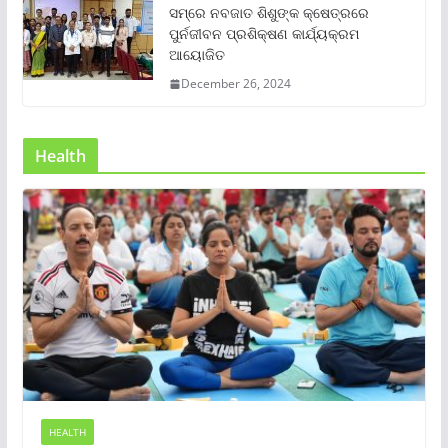
ସମ୍‌ରେ ନବଜାତ ଶିଶୁଙ୍କ କ୍ଷେତ୍ରରେ
ପୁର୍ନଜୀବନ ପ୍ରଶିକ୍ଷଣ କାର୍ଯ୍ୟକ୍ରମ
ଆୟୋଜିତ
December 26, 2024
Health
HEALTH