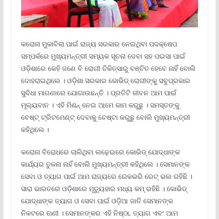
କରୋନା ମୁକାବିଲା ପାଇଁ ରାଜ୍ୟ ସରକାର ନେଇଥିବା ପଦକ୍ଷେପ
ସମ୍ପର୍କରେ ମୁଖ୍ୟମନ୍ତ୍ରୀ ସମ୍ୟକ ସୂଚନା ଦେବା ସହ ପଇସା ପାଇଁ
ଓଡ଼ିଶାରେ କେହି ଜଣେ ବି ରୋଗୀ ଚିକିତ୍ସାରୁ ବଞ୍ଚିତ ହେବେ ନାହିଁ ବୋଲି
ଦୋହରାଇଥିଲେ । ଓଡ଼ିଶା ସରକାର କୋଭିଡ୍ ରୋଗୀଙ୍କୁ ସବୁପ୍ରକାର
ସୁବିଧା ମାଗଣାରେ ଯୋଗାଉଛନ୍ତି । ପ୍ରତିଟି ଜୀବନ ଆମ ପାଇଁ
ମୂଲ୍ୟବାନ । ଏହି ମିଶନ୍ ନେଇ ଆମେ କାମ କରୁଛୁ । ସମସ୍ତଙ୍କୁ
ବେଷ୍ଟ୍ ଟ୍ରିଟମେଣ୍ଟ୍ ଦେବାକୁ ଚେଷ୍ଟା କରୁଛୁ ବୋଲି ମୁଖ୍ୟମନ୍ତ୍ରୀ
କହିଥିଲେ ।
କରୋନା ବିରୋଧରେ ଚାଲିଥିବା ଲଢ଼େଇରେ କୋଭିଡ୍ ଯୋଦ୍ଧାଙ୍କ
କାର୍ଯ୍ୟର ତୁଳନା ନାହିଁ ବୋଲି ମୁଖ୍ୟମନ୍ତ୍ରୀ କହିଥିଲେ । ସେମାନଙ୍କ
ସେବା ଓ ତ୍ୟାଗ ପାଇଁ ଆମ ରାଜ୍ୟରେ ରେକଭରି ରେଟ୍ ଭଲ ରହିଛି ।
ସାରା ଭାରତରେ ଓଡ଼ିଶାରେ ମୃତ୍ୟୁହାର ମଧ୍ୟ କମ୍ ରହିଛି । କୋଭିଡ୍
ଯୋଦ୍ଧାଙ୍କ ତ୍ୟାଗ ଓ ସେବା ପାଇଁ ଓଡ଼ିଆ ଜାତି ସେମାନଙ୍କ
ନିକଟରେ ଋଣୀ । ସେମାନଙ୍କର ଏହି ନିଷ୍ଠା, ତ୍ୟାଗ ଏବଂ ଆମ