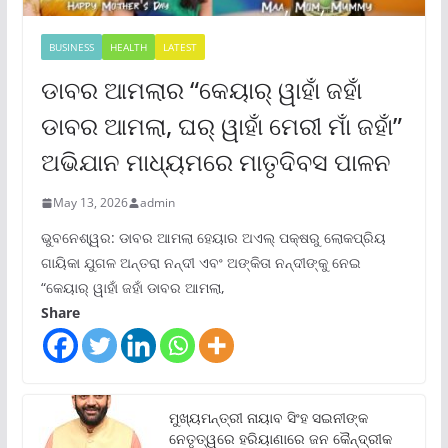
BUSINESS
HEALTH
LATEST
ଡାବର ଆମଲାର “କେୟାର୍ ୱାହାଁ ଜହାଁ
ଡାବର ଆମଲା, ଘର୍ ୱାହାଁ ମେରୀ ମାଁ ଜହାଁ”
ଅଭିଯାନ ମାଧ୍ୟମରେ ମାତୃଦିବସ ପାଳନ
May 13, 2026
admin
ଭୁବନେଶ୍ୱର: ଡାବର ଆମଲା ହେୟାର ଅଏଲ୍ ପକ୍ଷରୁ ଲୋକପ୍ରିୟ
ଗାୟିକା ଯୁଗଳ ଅନ୍ତରା ନନ୍ଦୀ ଏବଂ ଅଙ୍କିତା ନନ୍ଦୀଙ୍କୁ ନେଇ
“କେୟାର୍ ୱାହାଁ ଜହାଁ ଡାବର ଆମଲା,
Share
ମୁଖ୍ୟମନ୍ତ୍ରୀ ନାୟାବ ସିଂହ ସଇନୀଙ୍କ
ନେତୃତ୍ୱରେ ହରିୟାଣାରେ ଜନ କୈନ୍ଦ୍ରୀକ