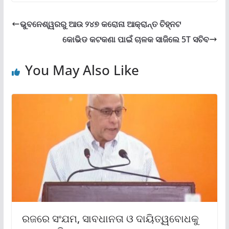
ଭୁବନେଶ୍ୱରରୁ ଆଉ ୨୪୭ କରୋନା ଆକ୍ରାନ୍ତ ଚିହ୍ନଟ
କୋଭିଡ କଟକଣା ପାଇଁ ଚାଳକ ସାଜିଲେ 5T ସଚିବ
You May Also Like
ରଜରେ ସଂଯମ, ସାବଧାନତା ଓ ଦାୟିତ୍ୱବୋଧକୁ