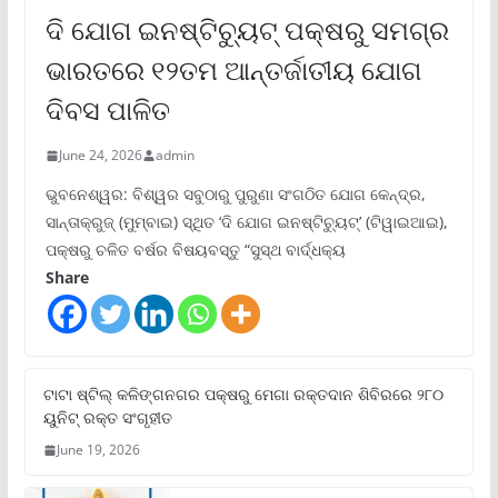
ଦି ଯୋଗ ଇନଷ୍ଟିଚ୍ୟୁଟ୍ ପକ୍ଷରୁ ସମଗ୍ର
ଭାରତରେ ୧୨ତମ ଆନ୍ତର୍ଜାତୀୟ ଯୋଗ
ଦିବସ ପାଳିତ
June 24, 2026
admin
ଭୁବନେଶ୍ୱର: ବିଶ୍ୱର ସବୁଠାରୁ ପୁରୁଣା ସଂଗଠିତ ଯୋଗ କେନ୍ଦ୍ର,
ସାନ୍ତାକ୍ରୁଜ୍ (ମୁମ୍ବାଇ) ସ୍ଥିତ ‘ଦି ଯୋଗ ଇନଷ୍ଟିଚ୍ୟୁଟ୍‌’ (ଟିୱାଇଆଇ),
ପକ୍ଷରୁ ଚଳିତ ବର୍ଷର ବିଷୟବସ୍ତୁ “ସୁସ୍ଥ ବାର୍ଦ୍ଧକ୍ୟ
Share
ଟାଟା ଷ୍ଟିଲ୍‌ କଳିଙ୍ଗନଗର ପକ୍ଷରୁ ମେଗା ରକ୍ତଦାନ ଶିବିରରେ ୨୮୦
ୟୁନିଟ୍‌ ରକ୍ତ ସଂଗୃହୀତ
June 19, 2026