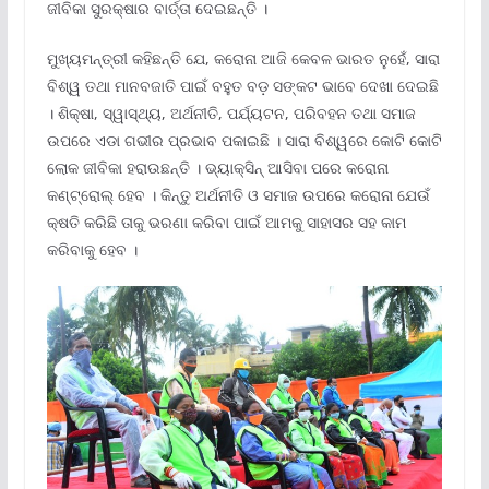
ଜୀବିକା ସୁରକ୍ଷାର ବାର୍ତ୍ତା ଦେଇଛନ୍ତି ।
ମୁଖ୍ୟମନ୍ତ୍ରୀ କହିଛନ୍ତି ଯେ, କରୋନା ଆଜି କେବଳ ଭାରତ ନୁହେଁ, ସାରା
ବିଶ୍ୱ ତଥା ମାନବଜାତି ପାଇଁ ବହୁତ ବଡ଼ ସଙ୍କଟ ଭାବେ ଦେଖା ଦେଇଛି
। ଶିକ୍ଷା, ସ୍ୱାସ୍ଥ୍ୟ, ଅର୍ଥନୀତି, ପର୍ଯ୍ୟଟନ, ପରିବହନ ତଥା ସମାଜ
ଉପରେ ଏଡା ଗଭୀର ପ୍ରଭାବ ପକାଇଛି । ସାରା ବିଶ୍ୱରେ କୋଟି କୋଟି
ଲୋକ ଜୀବିକା ହରାଉଛନ୍ତି । ଭ୍ୟାକ୍ସିନ୍ ଆସିବା ପରେ କରୋନା
କଣ୍ଟ୍ରୋଲ୍ ହେବ । କିନ୍ତୁ ଅର୍ଥନୀତି ଓ ସମାଜ ଉପରେ କରୋନା ଯେଉଁ
କ୍ଷତି କରିଛି ତାକୁ ଭରଣା କରିବା ପାଇଁ ଆମକୁ ସାହାସର ସହ କାମ
କରିବାକୁ ହେବ ।