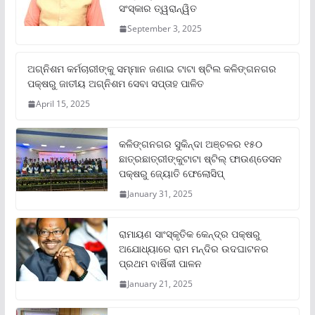
ସଂସ୍କାର ତ୍ୱରାନ୍ୱିତ
September 3, 2025
ଅଗ୍ନିଶମ କର୍ମଚାରୀଙ୍କୁ ସମ୍ମାନ ଜଣାଇ ଟାଟା ଷ୍ଟିଲ କଳିଙ୍ଗନଗର
ପକ୍ଷରୁ ଜାତୀୟ ଅଗ୍ନିଶମ ସେବା ସପ୍ତାହ ପାଳିତ
April 15, 2025
କଳିଙ୍ଗନଗର ସୁକିନ୍ଦା ଅଞ୍ଚଳର ୧୫୦
ଛାତ୍ରଛାତ୍ରୀଙ୍କୁଟାଟା ଷ୍ଟିଲ୍ ଫାଉଣ୍ଡେସନ
ପକ୍ଷରୁ ଜ୍ୟୋତି ଫେଲୋସିପ୍‌
January 31, 2025
ରାମାୟଣ ସାଂସ୍କୃତିକ କେନ୍ଦ୍ର ପକ୍ଷରୁ
ଅଯୋଧ୍ୟାରେ ରାମ ମନ୍ଦିର ଉଦଘାଟନର
ପ୍ରଥମ ବାର୍ଷିକୀ ପାଳନ
January 21, 2025