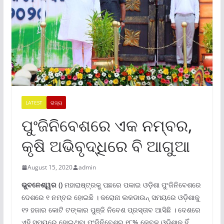
LATEST
ରାଜ୍ୟ
ପୁଂଜିନିବେଶରେ ଏକ ନମ୍ବର,
କୃଷି ଅଭିବୃଦ୍ଧିରେ ବି ଆଗୁଆ
August 15, 2020
admin
ଭୁବନେଶ୍ୱର
()
ମହାରାଷ୍ଟ୍ରକୁ ପଛରେ ପକାଇ ଓଡ଼ିଶା ପୁଂଜିନିବେଶରେ
ଦେଶରେ ୧ ନମ୍ବର ହୋଇଛି । କରୋନା ଲକଡାଉନ୍ ସମୟରେ ଓଡ଼ିଶାକୁ
୧୨ ହଜାର କୋଟି ଟଙ୍କାର ପୁଞ୍ଜି ନିବେଶ ପ୍ରସ୍ତାବ ଆସିଛି । ଦେଶରେ
ଏହି ସମୟରେ ହୋଇଥିବା ପୁଂଜିନିବେଶରୁ ୧୮% କେବଳ ଓଡ଼ିଶାକୁ ହିଁ