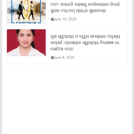
ଟାଟା ଏଆଇଜି ପକ୍ଷରୁ ମେଡିକେୟାର ରିଜର୍ଭ
ସୁପର ଟପ୍‌-ଅପ୍ ପ୍ଲାନ୍‌ର ଶୁଭାରମ୍ଭ
June 10, 2026
ମୁଖ ସ୍ୱାସ୍ଥ୍ୟ ଓ ତ୍ୱଚା ସମସ୍ୟାର ଅଦୃଶ୍ୟ
ସମ୍ପର୍କ :ପ୍ରଖ୍ୟାତ ସ୍ୱାସ୍ଥ୍ୟ ବିଶେଷଜ୍ଞ ଡା.
ସୋନିଆ ଦତ୍ତ
June 8, 2026