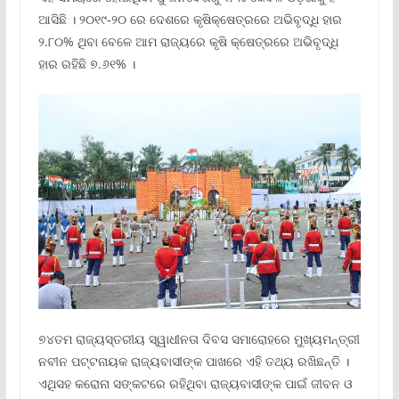
ଆସିଛି । ୨୦୧୯-୨୦ ରେ ଦେଶରେ କୃଷିକ୍ଷେତ୍ରରେ ଅଭିବୃଦ୍ଧି ହାର
୨.୮୦% ଥିବା ବେଳେ ଆମ ରାଜ୍ୟରେ କୃଷି କ୍ଷେତ୍ରରେ ଅଭିବୃଦ୍ଧି
ହାର ରହିଛି ୭.୬୧% ।
୭୪ତମ ରାଜ୍ୟସ୍ତରୀୟ ସ୍ୱାଧୀନତା ଦିବସ ସମାରୋହରେ ମୁଖ୍ୟମନ୍ତ୍ରୀ
ନବୀନ ପଟ୍ଟନାୟକ ରାଜ୍ୟବାସୀଙ୍କ ପାଖରେ ଏହି ତଥ୍ୟ ରଖିଛନ୍ତି ।
ଏଥିସହ କରୋନା ସଙ୍କଟରେ ରହିଥିବା ରାଜ୍ୟବାସୀଙ୍କ ପାଇଁ ଜୀବନ ଓ