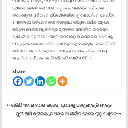
ଦିଆଯାଇଛି । ଯାହାକୁ ପରବର୍ତ୍ତୀ ପର୍ଯାୟରେ ସିସିଟିଏନଏସରେ ପୋଲିସ
ଅଧିକାରୀ ରେକର୍ଡ କଲା ପରେ ତାକୁ ନେଇ ପରବର୍ତ୍ତୀ ପର୍ଯାୟରେ
କଲସେଣ୍ଟର ଜରିଆରେ ଅଭିଯୋଗକାରିଙ୍କୁ ଏସମ୍ପର୍କରେ ପଚରାଯିବ
। ଏହାଦ୍ବାରା ଅଭିଯୋଗକାରୀ ନିରୀକ୍ଷଣ କରିଥିବା ଅର୍ଥାତ ଅନୁଭବ
କରିଥିବା ପୋଲିସ ଅଧିକାରିଙ୍କ ବ୍ୟବହାର ସମ୍ପର୍କରେ ଉପରିସ୍ଥ
ଅଧିକାରୀ ଜାଣିପାରିବେ । ଲାଞ୍ଚ କାରବାରଠୁ ଆରମ୍ଭ କରି ଅପରାଧକୁ
ନିୟନ୍ତ୍ରଣ କରାଯାଇପାରିବ । ଥାନାସ୍ତରରୁ ବାହାରିଥିବା ରିପୋର୍ଟ କାର୍ଡ
ଜରିଆରେ ସାଧାରଣ ଲୋକଙ୍କ ସମସ୍ୟା ସମାଧାନ କରିବା ଉପାୟ
ସମ୍ପର୍କରେ ଜାଣିହେବ ବୋଲି କହିଛନ୍ତି ପୋଲିସ ଡିଜି ।
Share
ଚାଲିଛି ଏମାର ମଠର ଉଛେଦ, ଧ୍ୟାନରୁ ଓହରୁନାହାନ୍ତି ମହନ୍ତ
ପୁରୀ ଆସି ଶ୍ରୀଜଗନ୍ନାଥଙ୍କ ଆଶୀର୍ବାଦ ନେଲେ ରାନୁ ମଣ୍ଡଳ