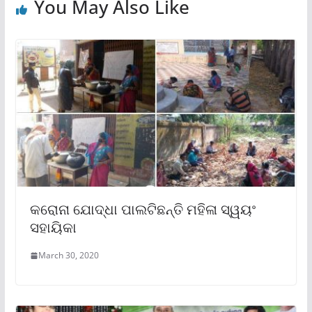
You May Also Like
କରୋନା ଯୋଦ୍ଧା ପାଲଟିଛନ୍ତି ମହିଳା ସ୍ୱୟଂ
ସହାୟିକା
March 30, 2020