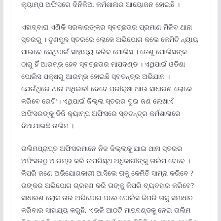
କ୍ୟାମ୍ପ ଅଫିସରେ ଦିନିକିଆ କର୍ମଶାଳାର ଆୟୋଜନ ହୋଇଛି ।
ଏହାଦ୍ବାରା ଏଣିକି ସରକାରଙ୍କର ସ୍ବଚ୍ଛତାର ପ୍ରମାଣ ମିଳିବ ଥାନା
ସ୍ତରରୁ । ତୃଣମୁଳ ସ୍ତରରେ ଲୋକେ ଅଭିଯୋଗ କଲେ କେମିତି ନ୍ୟାୟ
ପାଇବେ ସେଥିପାଇଁ ସାହାଯ୍ୟ କରିବ ପୋଲିସ । ତେଣୁ ପୋଲିସଙ୍କ
ଠାରୁ ହିଁ ଆରମ୍ଭ ହେବ ସ୍ବଚ୍ଛତାର ମାପଦଣ୍ଡ । ଏଥିପାଇଁ ଓଡିଶା
ପୋଲିସ ପକ୍ଷରୁ ଆରମ୍ଭ ହୋଇଛି ସ୍ବତନ୍ତ୍ର ଅଭିଯାନ ।
ଯେଉଁଥିରେ ଥାନା ଅଧିକାରୀ ଦେବେ ପରୀକ୍ଷା ଆଉ ସାଧାରଣ ଲୋକେ
କରିବେ ରେଟିଂ। ଏଥିପାଇଁ ଜିଲ୍ଲା ସ୍ତରର ଦୁଇ ଜଣ ଲେଖାଏଁ
ଅଫିସରଙ୍କୁ ଡିଜି କ୍ୟାମ୍ପ ଅଫିସରେ ସ୍ବତନ୍ତ୍ର କର୍ମଶାଳାରେ
ଦିଆଯାଇଛି ତାଲିମ ।
ତାଲିମପ୍ରାପ୍ତ ଅଫିସରମାନେ ନିଜ ଜିଲ୍ଲାକୁ ଯାଇ ଥାନା ସ୍ତରର
ଅଫିସରଠୁ ଆରମ୍ଭ କରି ଉପରିସ୍ଥ ଅଧିକାରୀଙ୍କୁ ତାଲିମ ଦେବେ ।
କିପରି ଜଣେ ଅଭିଯୋଗକାରୀ ଆସିଲେ ତାକୁ କେମିତି ସାମ୍ନା କରିବେ ?
ତାଙ୍କର ଅଭିଯୋଗ ଗ୍ରହଣ କରି ତାଙ୍କୁ କିପରି ବ୍ୟବହାର କରିବେ?
ସାଧାରଣ ଲୋକ ତାର ଅଭିଯୋଗ ପରେ ପୋଲିସ କିପରି ତାକୁ ସମାଧାନ
କରିବାର ସାହାଯ୍ୟ କରୁଛି, ଏଭଳି ଆଠଟି ମାପଦଣ୍ଡକୁ ନେଇ ତାଲିମ