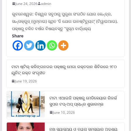
June 24, 2026
admin
ଭୁବନେଶ୍ୱର: ବିଶ୍ୱର ସବୁଠାରୁ ପୁରୁଣା ସଂଗଠିତ ଯୋଗ କେନ୍ଦ୍ର,
ସାନ୍ତାକ୍ରୁଜ୍ (ମୁମ୍ବାଇ) ସ୍ଥିତ ‘ଦି ଯୋଗ ଇନଷ୍ଟିଚ୍ୟୁଟ୍‌’ (ଟିୱାଇଆଇ),
ପକ୍ଷରୁ ଚଳିତ ବର୍ଷର ବିଷୟବସ୍ତୁ “ସୁସ୍ଥ ବାର୍ଦ୍ଧକ୍ୟ
Share
ଟାଟା ଷ୍ଟିଲ୍‌ କଳିଙ୍ଗନଗର ପକ୍ଷରୁ ମେଗା ରକ୍ତଦାନ ଶିବିରରେ ୨୮୦
ୟୁନିଟ୍‌ ରକ୍ତ ସଂଗୃହୀତ
June 19, 2026
ଟାଟା ଏଆଇଜି ପକ୍ଷରୁ ମେଡିକେୟାର ରିଜର୍ଭ
ସୁପର ଟପ୍‌-ଅପ୍ ପ୍ଲାନ୍‌ର ଶୁଭାରମ୍ଭ
June 10, 2026
ମୁଖ ସ୍ୱାସ୍ଥ୍ୟ ଓ ତ୍ୱଚା ସମସ୍ୟାର ଅଦୃଶ୍ୟ