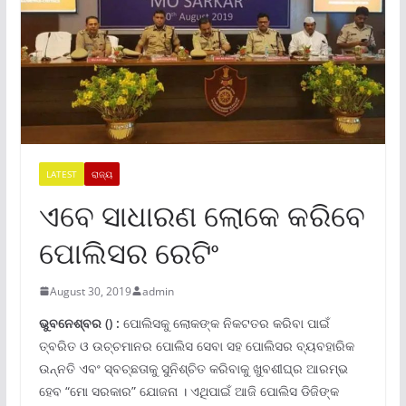
LATEST
ରାଜ୍ୟ
ଏବେ ସାଧାରଣ ଲୋକେ କରିବେ
ପୋଲିସର ରେଟିଂ
August 30, 2019
admin
ଭୁବନେଶ୍ବର
() :
ପୋଲିସକୁ ଲୋକଙ୍କ ନିକଟତର କରିବା ପାଇଁ
ତ୍ବରିତ ଓ ଉଚ୍ଚମାନର ପୋଲିସ ସେବା ସହ ପୋଲିସର ବ୍ୟବହାରିକ
ଉନ୍ନତି ଏବଂ ସ୍ବଚ୍ଛତାକୁ ସୁନିଶ୍ଚିତ କରିବାକୁ ଖୁବଶୀଘ୍ର ଆରମ୍ଭ
ହେବ “ମୋ ସରକାର” ଯୋଜନା । ଏଥିପାଇଁ ଆଜି ପୋଲିସ ଡିଜିଙ୍କ