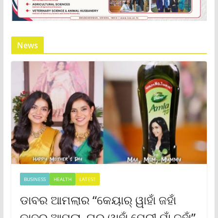
News
BUSINESS
HEALTH
LATEST
ଡାବର ଆମଲାର “କେୟାର୍ ୱାହାଁ ଜହାଁ
ଡାବର ଆମଲା, ଘର୍ ୱାହାଁ ମେରୀ ମାଁ ଜହାଁ”