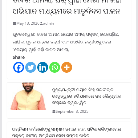
ଅଭିଯାନ ମାଧ୍ୟମରେ ମାତୃଦିବସ ପାଳନ
May 13, 2026
admin
ଭୁବନେଶ୍ୱର: ଡାବର ଆମଲା ହେୟାର ଅଏଲ୍ ପକ୍ଷରୁ ଲୋକପ୍ରିୟ
ଗାୟିକା ଯୁଗଳ ଅନ୍ତରା ନନ୍ଦୀ ଏବଂ ଅଙ୍କିତା ନନ୍ଦୀଙ୍କୁ ନେଇ
“କେୟାର୍ ୱାହାଁ ଜହାଁ ଡାବର ଆମଲା,
Share
ମୁଖ୍ୟମନ୍ତ୍ରୀ ନାୟାବ ସିଂହ ସଇନୀଙ୍କ
ନେତୃତ୍ୱରେ ହରିୟାଣାରେ ଜନ କୈନ୍ଦ୍ରୀକ
ସଂସ୍କାର ତ୍ୱରାନ୍ୱିତ
September 3, 2025
ଅଗ୍ନିଶମ କର୍ମଚାରୀଙ୍କୁ ସମ୍ମାନ ଜଣାଇ ଟାଟା ଷ୍ଟିଲ କଳିଙ୍ଗନଗର
ପକ୍ଷରୁ ଜାତୀୟ ଅଗ୍ନିଶମ ସେବା ସପ୍ତାହ ପାଳିତ