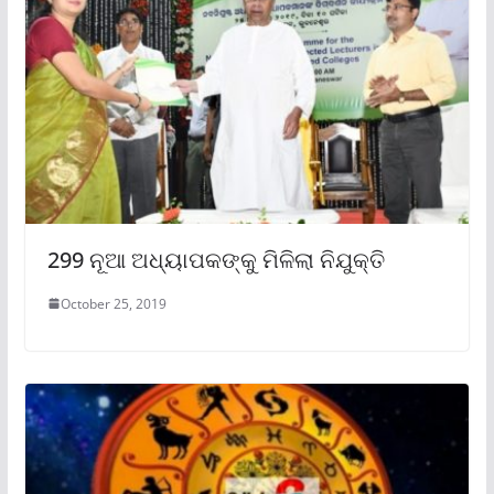
299 ନୂଆ ଅଧ୍ୟାପକଙ୍କୁ ମିଳିଲା ନିଯୁକ୍ତି
October 25, 2019