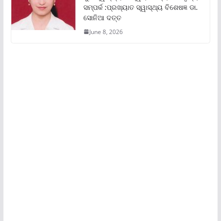
ସମ୍ପର୍କ :ପ୍ରଖ୍ୟାତ ସ୍ୱାସ୍ଥ୍ୟ ବିଶେଷଜ୍ଞ ଡା.
ସୋନିଆ ଦତ୍ତ
June 8, 2026