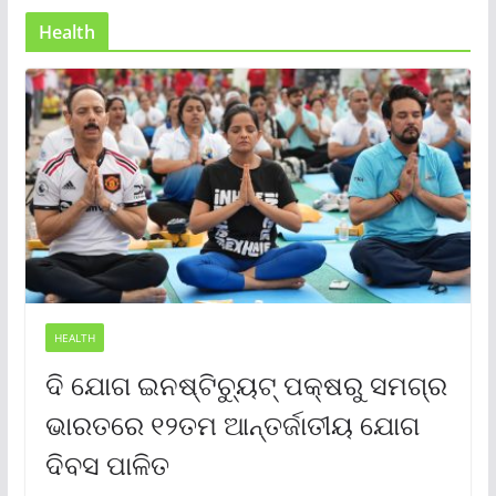
Health
HEALTH
ଦି ଯୋଗ ଇନଷ୍ଟିଚ୍ୟୁଟ୍ ପକ୍ଷରୁ ସମଗ୍ର
ଭାରତରେ ୧୨ତମ ଆନ୍ତର୍ଜାତୀୟ ଯୋଗ
ଦିବସ ପାଳିତ