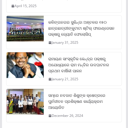
April 15, 2025
କଳିଙ୍ଗନଗର ସୁକିନ୍ଦା ଅଞ୍ଚଳର ୧୫୦
ଛାତ୍ରଛାତ୍ରୀଙ୍କୁଟାଟା ଷ୍ଟିଲ୍ ଫାଉଣ୍ଡେସନ
ପକ୍ଷରୁ ଜ୍ୟୋତି ଫେଲୋସିପ୍‌
January 31, 2025
ରାମାୟଣ ସାଂସ୍କୃତିକ କେନ୍ଦ୍ର ପକ୍ଷରୁ
ଅଯୋଧ୍ୟାରେ ରାମ ମନ୍ଦିର ଉଦଘାଟନର
ପ୍ରଥମ ବାର୍ଷିକୀ ପାଳନ
January 21, 2025
ସମ୍‌ରେ ନବଜାତ ଶିଶୁଙ୍କ କ୍ଷେତ୍ରରେ
ପୁର୍ନଜୀବନ ପ୍ରଶିକ୍ଷଣ କାର୍ଯ୍ୟକ୍ରମ
ଆୟୋଜିତ
December 26, 2024