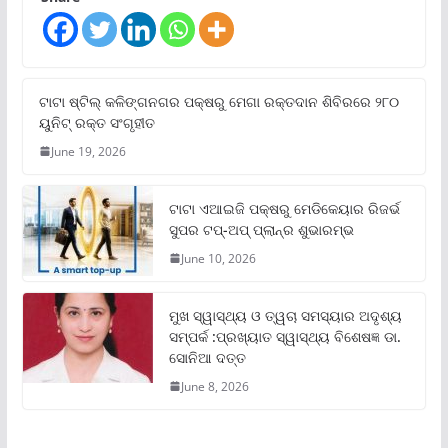
ଟାଟା ଷ୍ଟିଲ୍‌ କଳିଙ୍ଗନଗର ପକ୍ଷରୁ ମେଗା ରକ୍ତଦାନ ଶିବିରରେ ୨୮୦
ୟୁନିଟ୍‌ ରକ୍ତ ସଂଗୃହୀତ
June 19, 2026
ଟାଟା ଏଆଇଜି ପକ୍ଷରୁ ମେଡିକେୟାର ରିଜର୍ଭ
ସୁପର ଟପ୍‌-ଅପ୍ ପ୍ଲାନ୍‌ର ଶୁଭାରମ୍ଭ
June 10, 2026
ମୁଖ ସ୍ୱାସ୍ଥ୍ୟ ଓ ତ୍ୱଚା ସମସ୍ୟାର ଅଦୃଶ୍ୟ
ସମ୍ପର୍କ :ପ୍ରଖ୍ୟାତ ସ୍ୱାସ୍ଥ୍ୟ ବିଶେଷଜ୍ଞ ଡା.
ସୋନିଆ ଦତ୍ତ
June 8, 2026