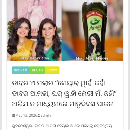
BUSINESS
HEALTH
LATEST
ଡାବର ଆମଲାର “କେୟାର୍ ୱାହାଁ ଜହାଁ
ଡାବର ଆମଲା, ଘର୍ ୱାହାଁ ମେରୀ ମାଁ ଜହାଁ”
ଅଭିଯାନ ମାଧ୍ୟମରେ ମାତୃଦିବସ ପାଳନ
May 13, 2026
admin
ଭୁବନେଶ୍ୱର: ଡାବର ଆମଲା ହେୟାର ଅଏଲ୍ ପକ୍ଷରୁ ଲୋକପ୍ରିୟ