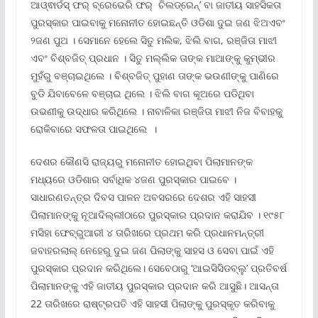
ଆଓ୍ଵାର୍ଡସ୍ ଫର୍ ବ୍ରେଭେରି ଫର୍ ଚିଲଡ୍ରେନ୍’ ବା ଜାତୀୟ ସାହସିକତା
ପୁରସ୍କାର ପାଇବାକୁ ମନୋନୀତ ହୋଇଛନ୍ତି ଓଡିଶା ଦୁଇ ଜଣ ଝିଅଏବଂ
୨ଜଣ ପୁଅ । ସେମାନେ ହେଲେ ସିତୁ ମଲିକ, ଝିଲି ବାଗ, ରଞ୍ଜିତା ମାଝୀ
ଏବଂ ବିଶ୍ବଜିତ୍ ପ୍ରଧାନ । ସିତୁ ମଲ୍ଲିକ ତାଙ୍କ ମାଆଙ୍କୁ କୁମ୍ଭୀର
ମୁହଁରୁ ବଞ୍ଚାଇଥିଲେ । ବିଶ୍ବଜିତ୍ ପୁହାଣ ତାଙ୍କ ଭଉଣୀଙ୍କୁ ପାଣିରେ
ବୁଡି ଯିବାବେଳେ ବଞ୍ଚାଇ ଥିଲେ । ଝିଲି ବାଗ କୂଅରେ ପଡିଥିବା
ଉଭଣୀକୁ ଉଦ୍ଧାର କରିଥିଲେ । ନାବାଳିକା ରଞ୍ଜିତା ମାଝୀ ନିଜ ବିବାହକୁ
ରୋକିବାରେ ସଫଳତା ପାଇଥିଲେ ।
ଦେଶର କୌଣସି ରାଜ୍ୟରୁ ମନୋନୀତ ହୋଇଥିବା ପିଲାମାନଙ୍କ
ମଧ୍ୟରେ ଓଡିଶାର ସର୍ବାଧିକ ୪ଜଣ ପୁରସ୍କାର ପାଇବେ ।
ସାଧାରଣତନ୍ତ୍ର ଦିବସ ପାଳନ ଅବସରରେ ଦେଶର ଏହି ସାହସୀ
ପିଲାମାନଙ୍କୁ ନୂଆଦିଲ୍ଲୀଠାରେ ପୁରସ୍କାର ପ୍ରଦାନ କରାଯିବ । ୧୯୫୮
ମସିହା ଫେବ୍ରୁଆରୀ ୪ ତାରିଖରେ ପ୍ରଥମ କରି ପ୍ରଧାନମନ୍ତ୍ରୀ
ଜବାହରଲାଲ୍ ନେହେରୁ ଦୁଇ ଜଣ ପିଲାଙ୍କୁ ସାହସ ଓ ସେବା ପାଇଁ ଏହି
ପୁରସ୍କାର ପ୍ରଦାନ କରିଥିଲେ। ସେବେଠାରୁ ‘ଆଇସିସିଡବ୍ଲୁ’ ପ୍ରତିବର୍ଷ
ପିଲାମାନଙ୍କୁ ଏହି ଜାତୀୟ ପୁରସ୍କାର ପ୍ରଦାନ କରି ଆସୁଛି। ଆସନ୍ତା
22 ତାରିଖରେ ରାଷ୍ଟ୍ରପତି ଏହି ସାହସୀ ପିଲାଙ୍କୁ ପୁରସ୍କୃତ କରିବାକୁ