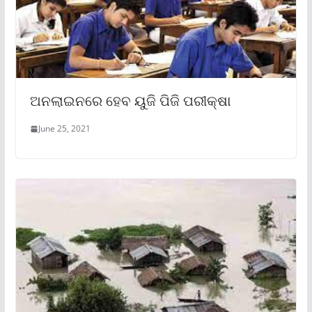
ଅନଲାଇନରେ ହେବ ୟୁଜି ପିଜି ପରୀକ୍ଷା
June 25, 2021