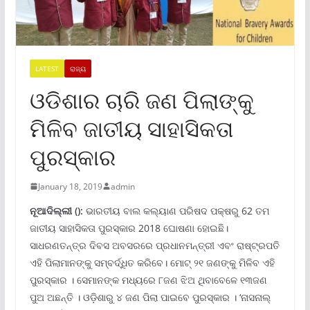
LATEST
ରାଜ୍ୟ
ଓଡିଶାର ଚାରି ଜଣ ପିଲାଙ୍କୁ
ମିଳିବ ଜାତୀୟ ସାହାସିକତା
ପୁରସ୍କାର
January 18, 2019
admin
ନୂଆଦିଲ୍ଲୀ
():
ଭାରତୀୟ ବାଲ କଲ୍ୟାଣ ପରିଷଦ ପକ୍ଷରୁ 62 ତମ
ଜାତୀୟ ସାହାସିକତା ପୁରସ୍କାର 2018 ଘୋଷଣା ହୋଇଛି।
ସାଧରଣତନ୍ତ୍ର ଦିବସ ଅବସରରେ ପ୍ରଧାନମନ୍ତ୍ରୀ ଏବଂ ରାଷ୍ଟ୍ରପତି
ଏହି ପିଲାମାନଙ୍କୁ ସମ୍ବର୍ଦ୍ଧିତ କରିବେ। ମୋଟ୍ ୨୧ ଜଣଙ୍କୁ ମିଳିବ ଏହି
ପୁରସ୍କାର । ସେମାନଙ୍କ ମଧ୍ୟରେ ୮ଜଣ ଝିଅ ଥିବାବେଳେ ୧୩ଜଣ
ପୁଅ ଅଛନ୍ତି । ଓଡ଼ିଶାରୁ ୪ ଜଣ ପିଲା ପାଇବେ ପୁରସ୍କାର । ‘ନାସନାଲ୍