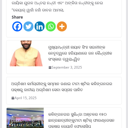
ଗାୟିକା ଯୁଗଳ ଅନ୍ତରା ନନ୍ଦୀ ଏବଂ ଅଙ୍କିତା ନନ୍ଦୀଙ୍କୁ ନେଇ
“କେୟାର୍ ୱାହାଁ ଜହାଁ ଡାବର ଆମଲା,
Share
ମୁଖ୍ୟମନ୍ତ୍ରୀ ନାୟାବ ସିଂହ ସଇନୀଙ୍କ
ନେତୃତ୍ୱରେ ହରିୟାଣାରେ ଜନ କୈନ୍ଦ୍ରୀକ
ସଂସ୍କାର ତ୍ୱରାନ୍ୱିତ
September 3, 2025
ଅଗ୍ନିଶମ କର୍ମଚାରୀଙ୍କୁ ସମ୍ମାନ ଜଣାଇ ଟାଟା ଷ୍ଟିଲ କଳିଙ୍ଗନଗର
ପକ୍ଷରୁ ଜାତୀୟ ଅଗ୍ନିଶମ ସେବା ସପ୍ତାହ ପାଳିତ
April 15, 2025
କଳିଙ୍ଗନଗର ସୁକିନ୍ଦା ଅଞ୍ଚଳର ୧୫୦
ଛାତ୍ରଛାତ୍ରୀଙ୍କୁଟାଟା ଷ୍ଟିଲ୍ ଫାଉଣ୍ଡେସନ
ପକ୍ଷରୁ ଜ୍ୟୋତି ଫେଲୋସିପ୍‌