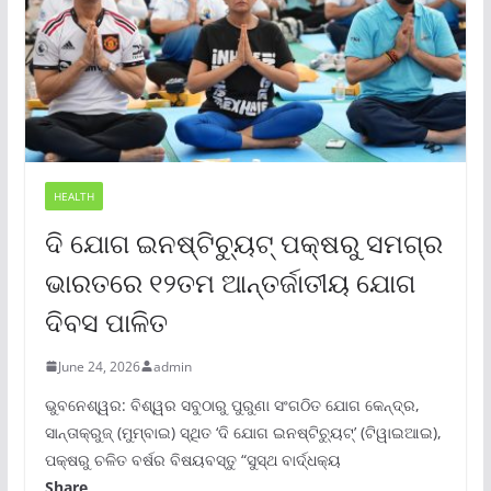
HEALTH
ଦି ଯୋଗ ଇନଷ୍ଟିଚ୍ୟୁଟ୍ ପକ୍ଷରୁ ସମଗ୍ର
ଭାରତରେ ୧୨ତମ ଆନ୍ତର୍ଜାତୀୟ ଯୋଗ
ଦିବସ ପାଳିତ
June 24, 2026
admin
ଭୁବନେଶ୍ୱର: ବିଶ୍ୱର ସବୁଠାରୁ ପୁରୁଣା ସଂଗଠିତ ଯୋଗ କେନ୍ଦ୍ର,
ସାନ୍ତାକ୍ରୁଜ୍ (ମୁମ୍ବାଇ) ସ୍ଥିତ ‘ଦି ଯୋଗ ଇନଷ୍ଟିଚ୍ୟୁଟ୍‌’ (ଟିୱାଇଆଇ),
ପକ୍ଷରୁ ଚଳିତ ବର୍ଷର ବିଷୟବସ୍ତୁ “ସୁସ୍ଥ ବାର୍ଦ୍ଧକ୍ୟ
Share