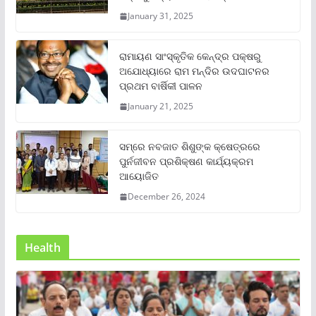
January 31, 2025
ରାମାୟଣ ସାଂସ୍କୃତିକ କେନ୍ଦ୍ର ପକ୍ଷରୁ
ଅଯୋଧ୍ୟାରେ ରାମ ମନ୍ଦିର ଉଦଘାଟନର
ପ୍ରଥମ ବାର୍ଷିକୀ ପାଳନ
January 21, 2025
ସମ୍‌ରେ ନବଜାତ ଶିଶୁଙ୍କ କ୍ଷେତ୍ରରେ
ପୁର୍ନଜୀବନ ପ୍ରଶିକ୍ଷଣ କାର୍ଯ୍ୟକ୍ରମ
ଆୟୋଜିତ
December 26, 2024
Health