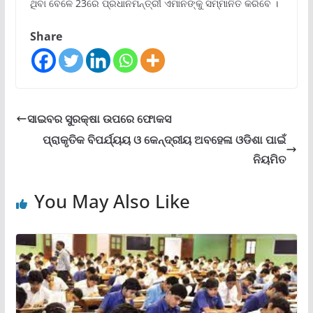
ଥିବା ବେଳେ 23ରେ ପ୍ରଧାନମନ୍ତ୍ରୀ ଏମାନଙ୍କୁ ସମ୍ମାନିତ କରିବେ ।
Share
ସାଇବର ସୁରକ୍ଷା ଉପରେ ଫୋକସ
ପ୍ରାକୃତିକ ବିପର୍ଯ୍ୟୟ ଓ କେନ୍ଦ୍ରୀୟ ଅବହେଳା ଓଡିଶା ପାଇଁ
ନିୟମିତ
You May Also Like