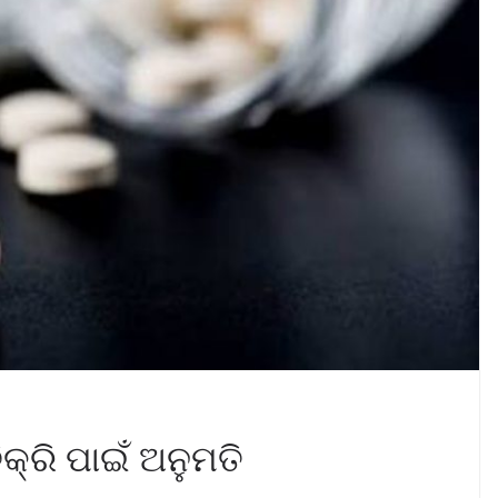
୍ରି ପାଇଁ ଅନୁମତି