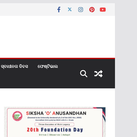
ସ୍ବାଧୀନତା ଦିବସ
ଫେଷ୍ଟିଭାଲ