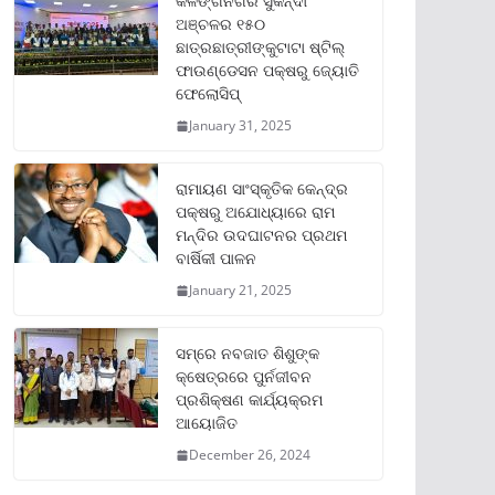
କଳିଙ୍ଗନଗର ସୁକିନ୍ଦା
ଅଞ୍ଚଳର ୧୫୦
ଛାତ୍ରଛାତ୍ରୀଙ୍କୁଟାଟା ଷ୍ଟିଲ୍
ଫାଉଣ୍ଡେସନ ପକ୍ଷରୁ ଜ୍ୟୋତି
ଫେଲୋସିପ୍‌
January 31, 2025
ରାମାୟଣ ସାଂସ୍କୃତିକ କେନ୍ଦ୍ର
ପକ୍ଷରୁ ଅଯୋଧ୍ୟାରେ ରାମ
ମନ୍ଦିର ଉଦଘାଟନର ପ୍ରଥମ
ବାର୍ଷିକୀ ପାଳନ
January 21, 2025
ସମ୍‌ରେ ନବଜାତ ଶିଶୁଙ୍କ
କ୍ଷେତ୍ରରେ ପୁର୍ନଜୀବନ
ପ୍ରଶିକ୍ଷଣ କାର୍ଯ୍ୟକ୍ରମ
ଆୟୋଜିତ
December 26, 2024