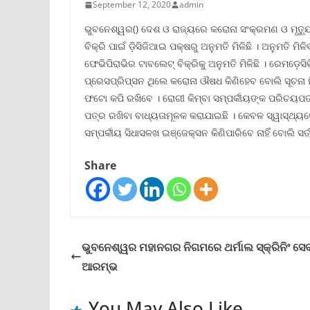
September 12, 2020
admin
ଭୁବନେଶ୍ୱର() ଦେଶ ଓ ରାଜ୍ୟରେ କରୋନା ସଂକ୍ରମଣ ଓ ମୃତ୍ୟ
ବିକ୍ରି ପାଇଁ ଡ଼ିସିଜିଆଇ ପକ୍ଷରୁ ଅନୁମତି ମିଳିଛି । ଅନୁମତି
ଫେଭିପିରାଭିର ଟାବଲେଟ୍ ବିକ୍ରିକୁ ଅନୁମତି ମିଳିଛି । ରେମଡ଼େସିଭ
ପ୍ରେସପ୍ରିପ୍ସନ ଥିଲେ କରୋନା ଔଷଧ କିଣିହେବ ବୋଲି ସୂଚନା ମି
ଫଟୋ କପି ରଖିବେ । ରୋଗୀ କିମ୍ବା ସମ୍ପର୍କୀୟଙ୍କ ପରିଚୟପତ
ପତ୍ର ରଖିବା ବାଧ୍ୟତାମୂଳକ କରାଯାଇଛି । କେବଳ ସ୍ୱାସ୍ଥ୍ୟକେ
ସମ୍ପର୍କୀୟ ସିଧାସଳଖ ଇଞ୍ଜେକ୍ସନ କିଣିପାରିବେ ନାହିଁ ବୋଲି ସର୍
Share
ଭୁବନେଶ୍ୱର ମହାନଗର ନିଗମରେ ଥର୍ମାଲ ସ୍କ୍ରିନିଂ ସେ
ଆରମ୍ଭ
You May Also Like