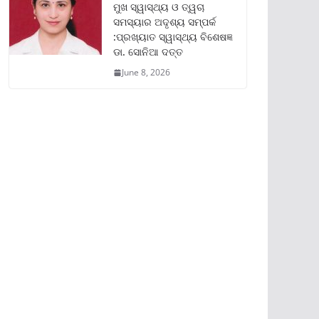
ମୁଖ ସ୍ୱାସ୍ଥ୍ୟ ଓ ତ୍ୱଚା
ସମସ୍ୟାର ଅଦୃଶ୍ୟ ସମ୍ପର୍କ
:ପ୍ରଖ୍ୟାତ ସ୍ୱାସ୍ଥ୍ୟ ବିଶେଷଜ୍ଞ
ଡା. ସୋନିଆ ଦତ୍ତ
June 8, 2026