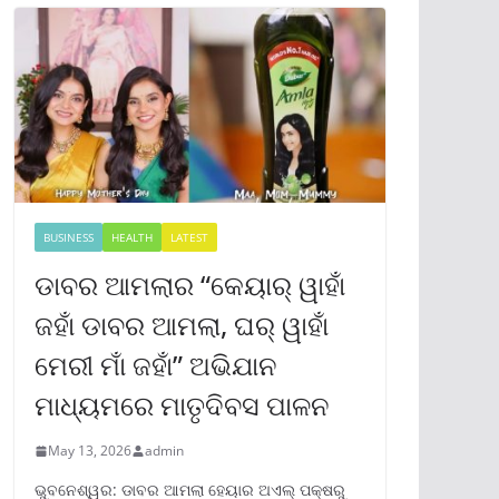
BUSINESS
HEALTH
LATEST
ଡାବର ଆମଲାର “କେୟାର୍ ୱାହାଁ
ଜହାଁ ଡାବର ଆମଲା, ଘର୍ ୱାହାଁ
ମେରୀ ମାଁ ଜହାଁ” ଅଭିଯାନ
ମାଧ୍ୟମରେ ମାତୃଦିବସ ପାଳନ
May 13, 2026
admin
ଭୁବନେଶ୍ୱର: ଡାବର ଆମଲା ହେୟାର ଅଏଲ୍ ପକ୍ଷରୁ