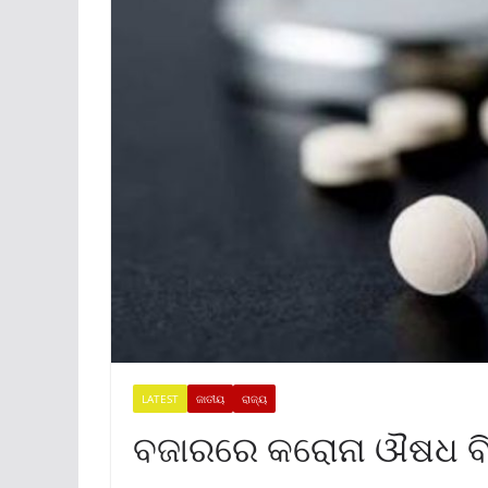
LATEST
ଜାତୀୟ
ରାଜ୍ୟ
ବଜାରରେ କରୋନା ଔଷଧ ବିକ