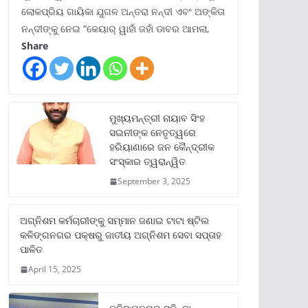
ଲୋକପ୍ରିୟ ଗାୟିକା ଯୁଗଳ ଅନ୍ତରା ନନ୍ଦୀ ଏବଂ ଅଙ୍କିତା
ନନ୍ଦୀଙ୍କୁ ନେଇ “କେୟାର୍ ୱାହାଁ ଜହାଁ ଡାବର ଆମଲା,
Share
ମୁଖ୍ୟମନ୍ତ୍ରୀ ନାୟାବ ସିଂହ
ସଇନୀଙ୍କ ନେତୃତ୍ୱରେ
ହରିୟାଣାରେ ଜନ କୈନ୍ଦ୍ରୀକ
ସଂସ୍କାର ତ୍ୱରାନ୍ୱିତ
September 3, 2025
ଅଗ୍ନିଶମ କର୍ମଚାରୀଙ୍କୁ ସମ୍ମାନ ଜଣାଇ ଟାଟା ଷ୍ଟିଲ
କଳିଙ୍ଗନଗର ପକ୍ଷରୁ ଜାତୀୟ ଅଗ୍ନିଶମ ସେବା ସପ୍ତାହ
ପାଳିତ
April 15, 2025