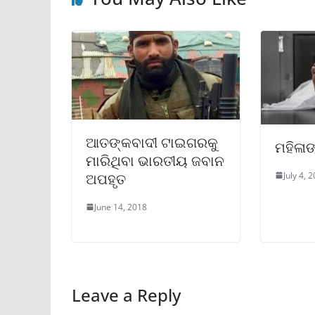
ଆତଙ୍କବାଦୀ ଟାଇଗରକୁ
ମହିଳାଙ
ମାରିଥିବା ଭାରତୀୟ ଜବାନ
July 4, 
ଅପହୃତ
June 14, 2018
Leave a Reply