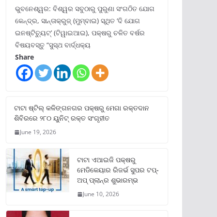
ଭୁବନେଶ୍ୱର: ବିଶ୍ୱର ସବୁଠାରୁ ପୁରୁଣା ସଂଗଠିତ ଯୋଗ
କେନ୍ଦ୍ର, ସାନ୍ତାକ୍ରୁଜ୍ (ମୁମ୍ବାଇ) ସ୍ଥିତ ‘ଦି ଯୋଗ
ଇନଷ୍ଟିଚ୍ୟୁଟ୍‌’ (ଟିୱାଇଆଇ), ପକ୍ଷରୁ ଚଳିତ ବର୍ଷର
ବିଷୟବସ୍ତୁ “ସୁସ୍ଥ ବାର୍ଦ୍ଧକ୍ୟ
Share
ଟାଟା ଷ୍ଟିଲ୍‌ କଳିଙ୍ଗନଗର ପକ୍ଷରୁ ମେଗା ରକ୍ତଦାନ
ଶିବିରରେ ୨୮୦ ୟୁନିଟ୍‌ ରକ୍ତ ସଂଗୃହୀତ
June 19, 2026
ଟାଟା ଏଆଇଜି ପକ୍ଷରୁ
ମେଡିକେୟାର ରିଜର୍ଭ ସୁପର ଟପ୍‌-
ଅପ୍ ପ୍ଲାନ୍‌ର ଶୁଭାରମ୍ଭ
June 10, 2026