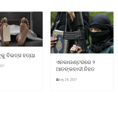
୍କୁ ବିଭତ୍ସ ହତ୍ୟା
ଏନକାଉଣ୍ଟରରେ ୨
2021
ଆତଙ୍କବାଦୀ ନିହତ
July 24, 2021