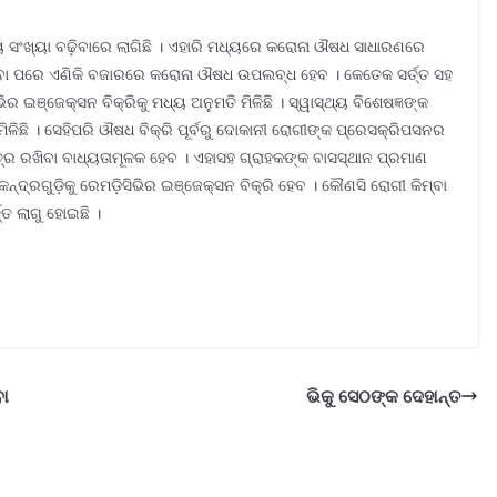
ୁ ସଂଖ୍ୟା ବଢ଼ିବାରେ ଲାଗିଛି । ଏହାରି ମଧ୍ୟରେ କରୋନା ଔଷଧ ସାଧାରଣରେ
 ମିଳିବା ପରେ ଏଣିକି ବଜାରରେ କରୋନା ଔଷଧ ଉପଲବ୍ଧ ହେବ । କେତେକ ସର୍ତ୍ତ ସହ
ିର ଇଞ୍ଜେକ୍ସନ ବିକ୍ରିକୁ ମଧ୍ୟ ଅନୁମତି ମିଳିଛି । ସ୍ୱାସ୍ଥ୍ୟ ବିଶେଷଜ୍ଞଙ୍କ
ଳିଛି । ସେହିପରି ଔଷଧ ବିକ୍ରି ପୂର୍ବରୁ ଦୋକାନୀ ରୋଗୀଙ୍କ ପ୍ରେସକ୍ରିପସନର
୍ର ରଖିବା ବାଧ୍ୟତାମୂଳକ ହେବ । ଏହାସହ ଗ୍ରାହକଙ୍କ ବାସସ୍ଥାନ ପ୍ରମାଣ
ନ୍ଦ୍ରଗୁଡ଼ିକୁ ରେମଡ଼ିସିଭିର ଇଞ୍ଜେକ୍ସନ ବିକ୍ରି ହେବ । କୌଣସି ରୋଗୀ କିମ୍ବା
ତ୍ତ ଲାଗୁ ହୋଇଛି ।
ବା
ଭିକୁ ସେଠଙ୍କ ଦେହାନ୍ତ