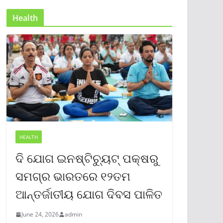
Health
HEALTH
ଦି ଯୋଗ ଇନଷ୍ଟିଚ୍ୟୁଟ୍ ପକ୍ଷରୁ
ସମଗ୍ର ଭାରତରେ ୧୨ତମ
ଆନ୍ତର୍ଜାତୀୟ ଯୋଗ ଦିବସ ପାଳିତ
June 24, 2026
admin