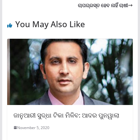
ଚାପଗ୍ରସ୍ତ ହେବ ନାହିଁ ଚାଷୀ
You May Also Like
ଜାନୁଆରୀ ସୁଦ୍ଧା ଟିକା ମିଳିବ: ଆଦର ପୁନୱାଲା
November 5, 2020