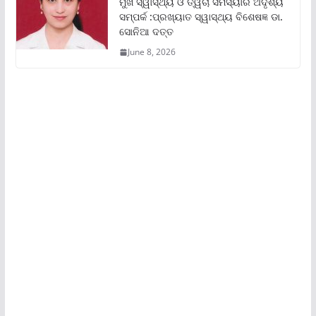
ମୁଖ ସ୍ୱାସ୍ଥ୍ୟ ଓ ତ୍ୱଚା ସମସ୍ୟାର ଅଦୃଶ୍ୟ
ସମ୍ପର୍କ :ପ୍ରଖ୍ୟାତ ସ୍ୱାସ୍ଥ୍ୟ ବିଶେଷଜ୍ଞ ଡା.
ସୋନିଆ ଦତ୍ତ
June 8, 2026