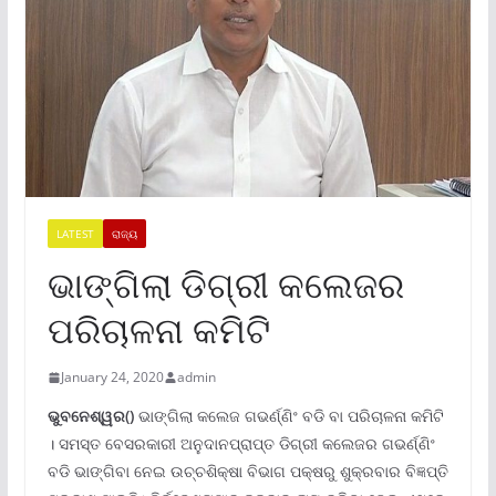
LATEST
ରାଜ୍ୟ
ଭାଙ୍ଗିଲା ଡିଗ୍ରୀ କଲେଜର
ପରିଚାଳନା କମିଟି
January 24, 2020
admin
ଭୁବନେଶ୍ୱର()
ଭାଙ୍ଗିଲା କଲେଜ ଗଭର୍ଣ୍ଣିଂ ବଡି ବା ପରିଚାଳନା କମିଟି
। ସମସ୍ତ ବେସରକାରୀ ଅନୁଦାନପ୍ରାପ୍ତ ଡିଗ୍ରୀ କଲେଜର ଗଭର୍ଣ୍ଣିଂ
ବଡି ଭାଙ୍ଗିବା ନେଇ ଉଚ୍ଚଶିକ୍ଷା ବିଭାଗ ପକ୍ଷରୁ ଶୁକ୍ରବାର ବିଜ୍ଞପ୍ତି