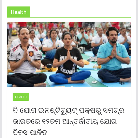
Health
HEALTH
ଦି ଯୋଗ ଇନଷ୍ଟିଚ୍ୟୁଟ୍ ପକ୍ଷରୁ ସମଗ୍ର
ଭାରତରେ ୧୨ତମ ଆନ୍ତର୍ଜାତୀୟ ଯୋଗ
ଦିବସ ପାଳିତ