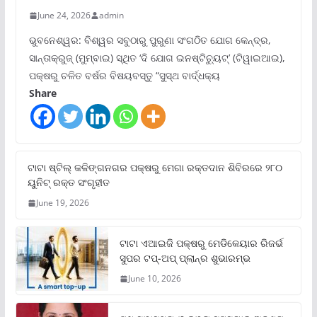
June 24, 2026
admin
ଭୁବନେଶ୍ୱର: ବିଶ୍ୱର ସବୁଠାରୁ ପୁରୁଣା ସଂଗଠିତ ଯୋଗ କେନ୍ଦ୍ର,
ସାନ୍ତାକ୍ରୁଜ୍ (ମୁମ୍ବାଇ) ସ୍ଥିତ ‘ଦି ଯୋଗ ଇନଷ୍ଟିଚ୍ୟୁଟ୍‌’ (ଟିୱାଇଆଇ),
ପକ୍ଷରୁ ଚଳିତ ବର୍ଷର ବିଷୟବସ୍ତୁ “ସୁସ୍ଥ ବାର୍ଦ୍ଧକ୍ୟ
Share
ଟାଟା ଷ୍ଟିଲ୍‌ କଳିଙ୍ଗନଗର ପକ୍ଷରୁ ମେଗା ରକ୍ତଦାନ ଶିବିରରେ ୨୮୦
ୟୁନିଟ୍‌ ରକ୍ତ ସଂଗୃହୀତ
June 19, 2026
ଟାଟା ଏଆଇଜି ପକ୍ଷରୁ ମେଡିକେୟାର ରିଜର୍ଭ
ସୁପର ଟପ୍‌-ଅପ୍ ପ୍ଲାନ୍‌ର ଶୁଭାରମ୍ଭ
June 10, 2026