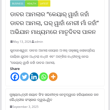
BUSINESS
HEALTH
LATEST
ଡାବର ଆମଲାର “କେୟାର୍ ୱାହାଁ ଜହାଁ
ଡାବର ଆମଲା, ଘର୍ ୱାହାଁ ମେରୀ ମାଁ ଜହାଁ”
ଅଭିଯାନ ମାଧ୍ୟମରେ ମାତୃଦିବସ ପାଳନ
May 13, 2026
admin
ଭୁବନେଶ୍ୱର: ଡାବର ଆମଲା ହେୟାର ଅଏଲ୍ ପକ୍ଷରୁ ଲୋକପ୍ରିୟ
ଗାୟିକା ଯୁଗଳ ଅନ୍ତରା ନନ୍ଦୀ ଏବଂ ଅଙ୍କିତା ନନ୍ଦୀଙ୍କୁ ନେଇ
“କେୟାର୍ ୱାହାଁ ଜହାଁ ଡାବର ଆମଲା,
Share
ମୁଖ୍ୟମନ୍ତ୍ରୀ ନାୟାବ ସିଂହ ସଇନୀଙ୍କ ନେତୃତ୍ୱରେ ହରିୟାଣାରେ ଜନ
କୈନ୍ଦ୍ରୀକ ସଂସ୍କାର ତ୍ୱରାନ୍ୱିତ
September 3, 2025