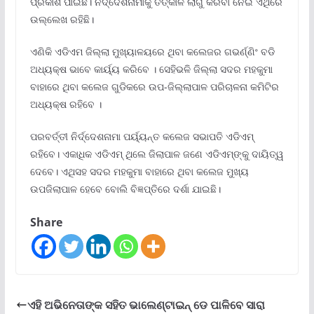
ପ୍ରକାଶ ପାଇଛି। ନିର୍ଦ୍ଦେଶନାମାକୁ ତତ୍କାଳ ଲାଗୁ କରିବା ନେଇ ଏଥିରେ
ଉଲ୍ଲେଖ ରହିଛି।
ଏଣିକି ଏଡିଏମ ଜିଲ୍ଲା ମୁଖ୍ୟାଳୟରେ ଥିବା କଲେଜର ଗଭର୍ଣ୍ଣିଂ ବଡି
ଅଧ୍ୟକ୍ଷ ଭାବେ କାର୍ୟ୍ୟ କରିବେ । ସେହିଭଳି ଜିଲ୍ଲା ସଦର ମହକୁମା
ବାହାରେ ଥିବା କଲେଜ ଗୁଡିକରେ ଉପ-ଜିଲ୍ଲାପାଳ ପରିଚାଳନା କମିଟିର
ଅଧ୍ୟକ୍ଷ ରହିବେ ।
ପରବର୍ତ୍ତୀ ନିର୍ଦ୍ଦେଶନାମା ପର୍ୟ୍ୟନ୍ତ କଲେଜ ସଭାପତି ଏଡିଏମ୍
ରହିବେ। ଏକାଧିକ ଏଡିଏମ୍ ଥିଲେ ଜିଲାପାଳ ଜଣେ ଏଡିଏମ୍ଙ୍କୁ ଦାୟିତ୍ୱ
ଦେବେ। ଏଥିସହ ସଦର ମହକୁମା ବାହାରେ ଥିବା କଲେଜ ମୁଖ୍ୟ
ଉପଜିଲାପାଳ ହେବେ ବୋଲି ବିଜ୍ଞପ୍ତିରେ ଦର୍ଶା ଯାଇଛି।
Share
ଏହି ଅଭିନେତାଙ୍କ ସହିତ ଭାଲେଣ୍ଟାଇନ୍ ଡେ ପାଳିବେ ସାରା