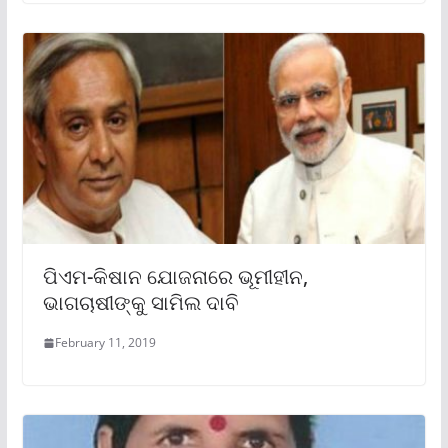
ପିଏମ-କିଷାନ ଯୋଜନାରେ ଭୂମୀହୀନ,
ଭାଗଚାଷୀଙ୍କୁ ସାମିଲ ଦାବି
February 11, 2019