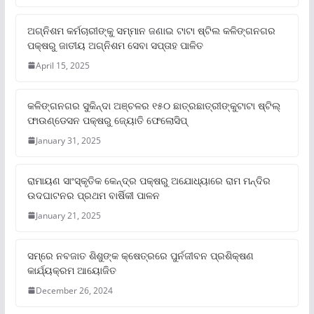
ଅଗ୍ନିଶମ କର୍ମଚାରୀଙ୍କୁ ସମ୍ମାନ ଜଣାଇ ଟାଟା ଷ୍ଟିଲ କଳିଙ୍ଗନଗର
ପକ୍ଷରୁ ଜାତୀୟ ଅଗ୍ନିଶମ ସେବା ସପ୍ତାହ ପାଳିତ
April 15, 2025
କଳିଙ୍ଗନଗର ସୁକିନ୍ଦା ଅଞ୍ଚଳର ୧୫୦ ଛାତ୍ରଛାତ୍ରୀଙ୍କୁଟାଟା ଷ୍ଟିଲ୍
ଫାଉଣ୍ଡେସନ ପକ୍ଷରୁ ଜ୍ୟୋତି ଫେଲୋସିପ୍‌
January 31, 2025
ରାମାୟଣ ସାଂସ୍କୃତିକ କେନ୍ଦ୍ର ପକ୍ଷରୁ ଅଯୋଧ୍ୟାରେ ରାମ ମନ୍ଦିର
ଉଦଘାଟନର ପ୍ରଥମ ବାର୍ଷିକୀ ପାଳନ
January 21, 2025
ସମ୍‌ରେ ନବଜାତ ଶିଶୁଙ୍କ କ୍ଷେତ୍ରରେ ପୁର୍ନଜୀବନ ପ୍ରଶିକ୍ଷଣ
କାର୍ଯ୍ୟକ୍ରମ ଆୟୋଜିତ
December 26, 2024