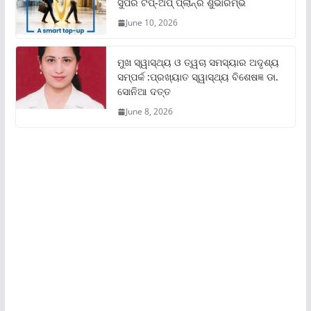
ସୁପର ଟପ୍‌-ଅପ୍ ପ୍ଲାନ୍‌ର ଶୁଭାରମ୍ଭ
June 10, 2026
ମୁଖ ସ୍ୱାସ୍ଥ୍ୟ ଓ ତ୍ୱଚା ସମସ୍ୟାର ଅଦୃଶ୍ୟ
ସମ୍ପର୍କ :ପ୍ରଖ୍ୟାତ ସ୍ୱାସ୍ଥ୍ୟ ବିଶେଷଜ୍ଞ ଡା.
ସୋନିଆ ଦତ୍ତ
June 8, 2026