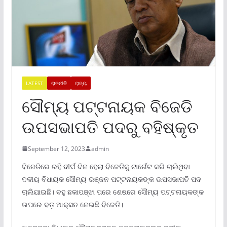
LATEST
ରାଜନୀତି
ରାଜ୍ୟ
ସୌମ୍ୟ ପଟ୍ଟନାୟକ ବିଜେଡି
ଉପସଭାପତି ପଦରୁ ବହିଷ୍କୃତ
September 12, 2023
admin
ବିଜେଡିରେ ରହି ଦୀର୍ଘ ଦିନ ହେଲା ବିଜେଡିକୁ ଟାର୍ଗେଟ କରି ଚାଲିଥିବା
ଦଳୀୟ ବିଧାୟକ ସୌମ୍ୟ ରଞ୍ଜନ ପଟ୍ଟନାୟକଙ୍କ ଉପସଭାପତି ପଦ
ଚାଲିଯାଇଛି। ବହୁ ଛକାପଞ୍ଝା ପରେ ଶେଷରେ ସୌମ୍ୟ ପଟ୍ଟନାୟକଙ୍କ
ଉପରେ ବଡ଼ ଆକ୍ସନ ନେଇଛି ବିଜେଡି।