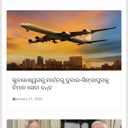
ଭୁବନେଶ୍ୱରରୁ ମାର୍ଚ୍ଚରୁ ଦୁବାଇ-ସିଙ୍ଗାପୁରକୁ
ବିମାନ ସେବା ବନ୍ଦ
January 21, 2026