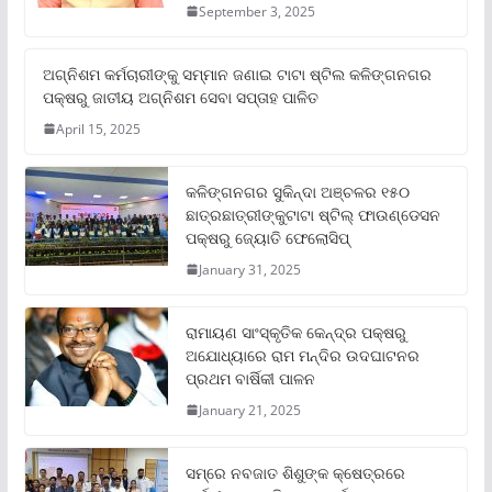
September 3, 2025
ଅଗ୍ନିଶମ କର୍ମଚାରୀଙ୍କୁ ସମ୍ମାନ ଜଣାଇ ଟାଟା ଷ୍ଟିଲ କଳିଙ୍ଗନଗର
ପକ୍ଷରୁ ଜାତୀୟ ଅଗ୍ନିଶମ ସେବା ସପ୍ତାହ ପାଳିତ
April 15, 2025
କଳିଙ୍ଗନଗର ସୁକିନ୍ଦା ଅଞ୍ଚଳର ୧୫୦
ଛାତ୍ରଛାତ୍ରୀଙ୍କୁଟାଟା ଷ୍ଟିଲ୍ ଫାଉଣ୍ଡେସନ
ପକ୍ଷରୁ ଜ୍ୟୋତି ଫେଲୋସିପ୍‌
January 31, 2025
ରାମାୟଣ ସାଂସ୍କୃତିକ କେନ୍ଦ୍ର ପକ୍ଷରୁ
ଅଯୋଧ୍ୟାରେ ରାମ ମନ୍ଦିର ଉଦଘାଟନର
ପ୍ରଥମ ବାର୍ଷିକୀ ପାଳନ
January 21, 2025
ସମ୍‌ରେ ନବଜାତ ଶିଶୁଙ୍କ କ୍ଷେତ୍ରରେ