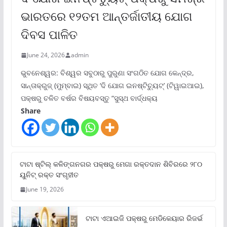
ଭାରତରେ ୧୨ତମ ଆନ୍ତର୍ଜାତୀୟ ଯୋଗ
ଦିବସ ପାଳିତ
June 24, 2026
admin
ଭୁବନେଶ୍ୱର: ବିଶ୍ୱର ସବୁଠାରୁ ପୁରୁଣା ସଂଗଠିତ ଯୋଗ କେନ୍ଦ୍ର,
ସାନ୍ତାକ୍ରୁଜ୍ (ମୁମ୍ବାଇ) ସ୍ଥିତ ‘ଦି ଯୋଗ ଇନଷ୍ଟିଚ୍ୟୁଟ୍‌’ (ଟିୱାଇଆଇ),
ପକ୍ଷରୁ ଚଳିତ ବର୍ଷର ବିଷୟବସ୍ତୁ “ସୁସ୍ଥ ବାର୍ଦ୍ଧକ୍ୟ
Share
ଟାଟା ଷ୍ଟିଲ୍‌ କଳିଙ୍ଗନଗର ପକ୍ଷରୁ ମେଗା ରକ୍ତଦାନ ଶିବିରରେ ୨୮୦
ୟୁନିଟ୍‌ ରକ୍ତ ସଂଗୃହୀତ
June 19, 2026
ଟାଟା ଏଆଇଜି ପକ୍ଷରୁ ମେଡିକେୟାର ରିଜର୍ଭ