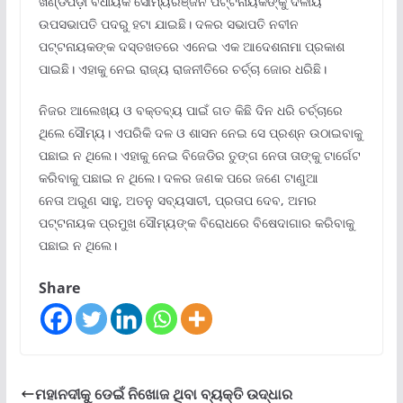
ଖଣ୍ଡପଡ଼ା ବିଧାୟକ ସୌମ୍ୟରଞ୍ଜନ ପଟ୍ଟନାୟକଙ୍କୁ ଦଳୀୟ
ଉପସଭାପତି ପଦରୁ ହଟା ଯାଇଛି। ଦଳର ସଭାପତି ନବୀନ
ପଟ୍ଟନାୟକଙ୍କ ଦସ୍ତଖତରେ ଏନେଇ ଏକ ଆଦେଶନାମା ପ୍ରକାଶ
ପାଇଛି। ଏହାକୁ ନେଇ ରାଜ୍ୟ ରାଜନୀତିରେ ଚର୍ଚ୍ଚା ଜୋର ଧରିଛି।
ନିଜର ଆଲେଖ୍ୟ ଓ ବକ୍ତବ୍ୟ ପାଇଁ ଗତ କିଛି ଦିନ ଧରି ଚର୍ଚ୍ଚାରେ
ଥିଲେ ସୌମ୍ୟ। ଏପରିକି ଦଳ ଓ ଶାସନ ନେଇ ସେ ପ୍ରଶ୍ନ ଉଠାଇବାକୁ
ପଛାଇ ନ ଥିଲେ। ଏହାକୁ ନେଇ ବିଜେଡିର ତୁଙ୍ଗ ନେତା ତାଙ୍କୁ ଟାର୍ଗେଟ
କରିବାକୁ ପଛାଇ ନ ଥିଲେ। ଦଳର ଜଣକ ପରେ ଜଣେ ଟାଣୁଆ
ନେତା ଅରୁଣ ସାହୁ, ଅତନୁ ସବ୍ୟସାଚୀ, ପ୍ରତାପ ଦେବ, ଅମର
ପଟ୍ଟନାୟକ ପ୍ରମୁଖ ସୌମ୍ୟଙ୍କ ବିରୋଧରେ ବିଷେଦାଗାର କରିବାକୁ
ପଛାଇ ନ ଥିଲେ।
Share
ମହାନଦୀକୁ ଡେଇଁ ନିଖୋଜ ଥିବା ବ୍ୟକ୍ତି ଉଦ୍ଧାର