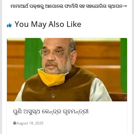
ମାମାଆର୍ଥ ପକ୍ଷରୁ ଆପୋଲୋ ଫାର୍ମାସି ସହ ସହଯୋଗିତା ସ୍ଥାପନ
You May Also Like
ପୁଣି ଅସୁସ୍ଥ କେନ୍ଦ୍ର ଗୃହମନ୍ତ୍ରୀ
August 18, 2020