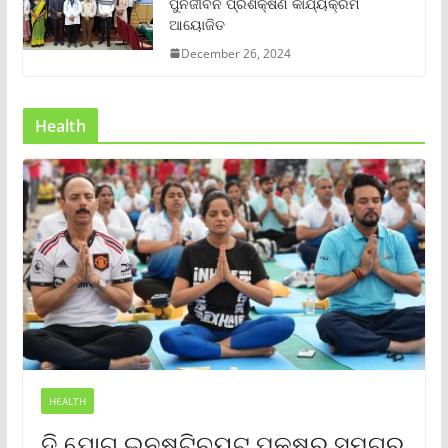
ପୁର୍ନଜୀବନ ପ୍ରଶିକ୍ଷଣ କାର୍ଯ୍ୟକ୍ରମ
ଆୟୋଜିତ
December 26, 2024
Health
HEALTH
ଦି ଯୋଗ ଇନଷ୍ଟିଚ୍ୟୁଟ୍ ପକ୍ଷରୁ ସମଗ୍ର