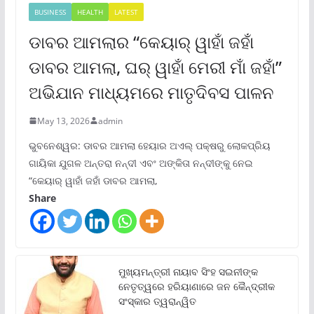
BUSINESS
HEALTH
LATEST
ଡାବର ଆମଲାର “କେୟାର୍ ୱାହାଁ ଜହାଁ
ଡାବର ଆମଲା, ଘର୍ ୱାହାଁ ମେରୀ ମାଁ ଜହାଁ”
ଅଭିଯାନ ମାଧ୍ୟମରେ ମାତୃଦିବସ ପାଳନ
May 13, 2026
admin
ଭୁବନେଶ୍ୱର: ଡାବର ଆମଲା ହେୟାର ଅଏଲ୍ ପକ୍ଷରୁ ଲୋକପ୍ରିୟ
ଗାୟିକା ଯୁଗଳ ଅନ୍ତରା ନନ୍ଦୀ ଏବଂ ଅଙ୍କିତା ନନ୍ଦୀଙ୍କୁ ନେଇ
“କେୟାର୍ ୱାହାଁ ଜହାଁ ଡାବର ଆମଲା,
Share
ମୁଖ୍ୟମନ୍ତ୍ରୀ ନାୟାବ ସିଂହ ସଇନୀଙ୍କ
ନେତୃତ୍ୱରେ ହରିୟାଣାରେ ଜନ କୈନ୍ଦ୍ରୀକ
ସଂସ୍କାର ତ୍ୱରାନ୍ୱିତ