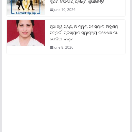
ସୁପର ଟପ୍‌-ଅପ୍ ପ୍ଲାନ୍‌ର ଶୁଭାରମ୍ଭ
June 10, 2026
ମୁଖ ସ୍ୱାସ୍ଥ୍ୟ ଓ ତ୍ୱଚା ସମସ୍ୟାର ଅଦୃଶ୍ୟ
ସମ୍ପର୍କ :ପ୍ରଖ୍ୟାତ ସ୍ୱାସ୍ଥ୍ୟ ବିଶେଷଜ୍ଞ ଡା.
ସୋନିଆ ଦତ୍ତ
June 8, 2026