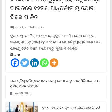
ଭାରତରେ ୧୨ତମ ଆନ୍ତର୍ଜାତୀୟ ଯୋଗ
ଦିବସ ପାଳିତ
June 24, 2026
admin
ଭୁବନେଶ୍ୱର: ବିଶ୍ୱର ସବୁଠାରୁ ପୁରୁଣା ସଂଗଠିତ ଯୋଗ କେନ୍ଦ୍ର,
ସାନ୍ତାକ୍ରୁଜ୍ (ମୁମ୍ବାଇ) ସ୍ଥିତ ‘ଦି ଯୋଗ ଇନଷ୍ଟିଚ୍ୟୁଟ୍‌’ (ଟିୱାଇଆଇ),
ପକ୍ଷରୁ ଚଳିତ ବର୍ଷର ବିଷୟବସ୍ତୁ “ସୁସ୍ଥ ବାର୍ଦ୍ଧକ୍ୟ
Share
ଟାଟା ଷ୍ଟିଲ୍‌ କଳିଙ୍ଗନଗର ପକ୍ଷରୁ ମେଗା ରକ୍ତଦାନ ଶିବିରରେ ୨୮୦
ୟୁନିଟ୍‌ ରକ୍ତ ସଂଗୃହୀତ
June 19, 2026
ଟାଟା ଏଆଇଜି ପକ୍ଷରୁ ମେଡିକେୟାର ରିଜର୍ଭ