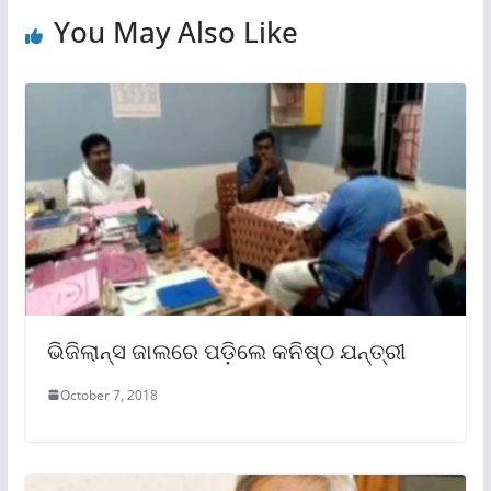
You May Also Like
ଭିଜିଲାନ୍ସ ଜାଲରେ ପଡ଼ିଲେ କନିଷ୍ଠ ଯନ୍ତ୍ରୀ
October 7, 2018