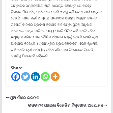
ସାମ୍ବାଦିକ ସମ୍ମିଳନୀରେ ଶ୍ରୀ ଆଚାର୍ଯ୍ୟ କହିଛନ୍ତି ଯେ ବ୍ରହ୍ମ
ବିଭ୍ରାଟ ରିପୋର୍ଟକୁ ସାର୍ବଜନୀନ ନକରି ଏହାକୁ ଚାପି ଦେବା ପାଇଁ ଉଦ୍ୟମ
ହେଉଛି । ଶ୍ରୀ ମନ୍ଦିର ମୁଖ୍ୟ ପ୍ରଶାସକ ବ୍ରହ୍ମ ବିଭ୍ରାଟ ତଦନ୍ତ
ରିପୋର୍ଟ ବାହାରେ ପ୍ରକାଶ କରାଯିବ ନାହିଁ କିମ୍ବା ସୁଚନା ଅଧିକାର
ଆଇନରେ ତଥ୍ୟ ମାଗିଲେ ମଧ୍ୟ ତାହାବି ମିଳିବ ନାହିଁ ବୋଲି କହିବା
ଦ୍ୱାରା ନାଗରିକଙ୍କର ମୌଳିକ ଅଧିକାର କ୍ଷୁର୍ଣୃୁ ହେଉଛି ବୋଲି ଶ୍ରୀ
ଆଚାର୍ଯ୍ୟ କହିଛନ୍ତି । ଶ୍ରୀମନ୍ଦିର ପ୍ରଶାସକଙ୍କର ଏଭଳି କ୍ଷମତା
ନାହିଁ ବୋଲି ଶ୍ରୀ ଆଚାର୍ଯ୍ୟ କହିବା ସହିିତ ଏହା ବିରୋଧରେ ବିଜେପି
କୋର୍ଟକୁ ଯିବବୋଲି କହିଛନ୍ତି ।
Share
ପୁଅ ନାଁରେ କଳଙ୍କ
ରାଜଭବନ ଆଗରେ ବିଜେଡିର ବିକ୍ଷୋଭ ଆୟୋଜନ