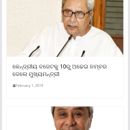
କେନ୍ଦ୍ରୀୟ ବଜେଟକୁ 10ରୁ ଅଢେଇ ନମ୍ବର
ଦେଲେ ମୁଖ୍ୟମନ୍ତ୍ରୀ
February 1, 2019