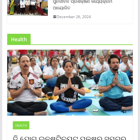
ପୁର୍ନଜୀବନ ପ୍ରଶିକ୍ଷଣ କାର୍ଯ୍ୟକ୍ରମ
ଆୟୋଜିତ
December 26, 2024
Health
HEALTH
ଦି ଯୋଗ ଇନଷ୍ଟିଚ୍ୟୁଟ୍ ପକ୍ଷରୁ ସମଗ୍ର