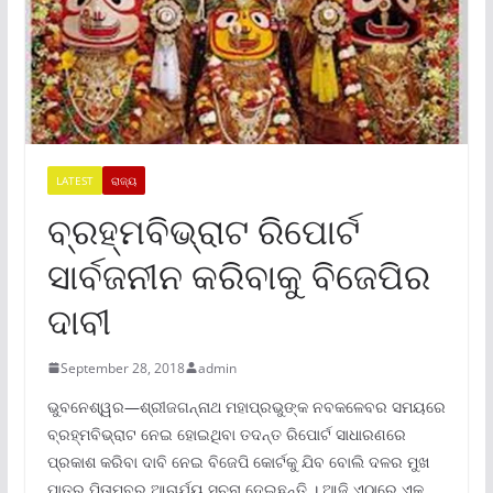
LATEST
ରାଜ୍ୟ
ବ୍ରହ୍ମବିଭ୍ରାଟ ରିପୋର୍ଟ
ସାର୍ବଜନୀନ କରିବାକୁ ବିଜେପିର
ଦାବୀ
September 28, 2018
admin
ଭୁବନେଶ୍ୱର—ଶ୍ରୀଜଗନ୍ନାଥ ମହାପ୍ରଭୁଙ୍କ ନବକଳେବର ସମୟରେ
ବ୍ରହ୍ମବିଭ୍ରାଟ ନେଇ ହୋଇଥିବା ତଦନ୍ତ ରିପୋର୍ଟ ସାଧାରଣରେ
ପ୍ରକାଶ କରିବା ଦାବି ନେଇ ବିଜେପି କୋର୍ଟକୁ ଯିବ ବୋଲି ଦଳର ମୁଖ
ପାତ୍ର ପିତାମ୍ବର ଆଚାର୍ଯ୍ୟ ସୁଚନା ଦେଇଛନ୍ତି । ଆଜି ଏଠାରେ ଏକ