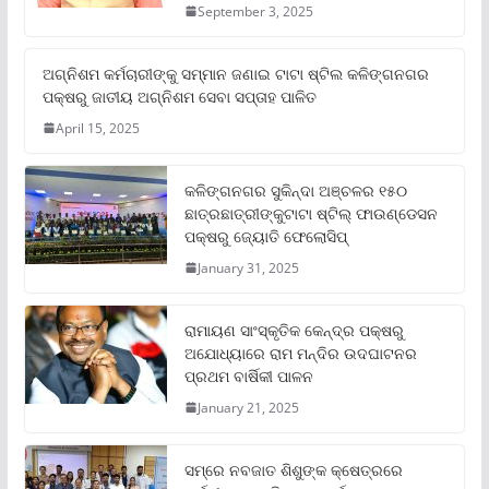
September 3, 2025
ଅଗ୍ନିଶମ କର୍ମଚାରୀଙ୍କୁ ସମ୍ମାନ ଜଣାଇ ଟାଟା ଷ୍ଟିଲ କଳିଙ୍ଗନଗର
ପକ୍ଷରୁ ଜାତୀୟ ଅଗ୍ନିଶମ ସେବା ସପ୍ତାହ ପାଳିତ
April 15, 2025
କଳିଙ୍ଗନଗର ସୁକିନ୍ଦା ଅଞ୍ଚଳର ୧୫୦
ଛାତ୍ରଛାତ୍ରୀଙ୍କୁଟାଟା ଷ୍ଟିଲ୍ ଫାଉଣ୍ଡେସନ
ପକ୍ଷରୁ ଜ୍ୟୋତି ଫେଲୋସିପ୍‌
January 31, 2025
ରାମାୟଣ ସାଂସ୍କୃତିକ କେନ୍ଦ୍ର ପକ୍ଷରୁ
ଅଯୋଧ୍ୟାରେ ରାମ ମନ୍ଦିର ଉଦଘାଟନର
ପ୍ରଥମ ବାର୍ଷିକୀ ପାଳନ
January 21, 2025
ସମ୍‌ରେ ନବଜାତ ଶିଶୁଙ୍କ କ୍ଷେତ୍ରରେ