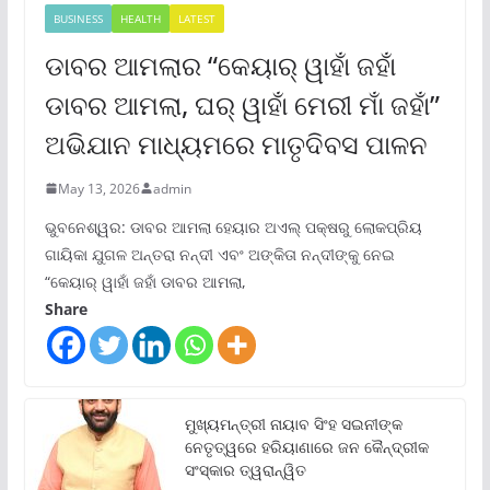
BUSINESS
HEALTH
LATEST
ଡାବର ଆମଲାର “କେୟାର୍ ୱାହାଁ ଜହାଁ
ଡାବର ଆମଲା, ଘର୍ ୱାହାଁ ମେରୀ ମାଁ ଜହାଁ”
ଅଭିଯାନ ମାଧ୍ୟମରେ ମାତୃଦିବସ ପାଳନ
May 13, 2026
admin
ଭୁବନେଶ୍ୱର: ଡାବର ଆମଲା ହେୟାର ଅଏଲ୍ ପକ୍ଷରୁ ଲୋକପ୍ରିୟ
ଗାୟିକା ଯୁଗଳ ଅନ୍ତରା ନନ୍ଦୀ ଏବଂ ଅଙ୍କିତା ନନ୍ଦୀଙ୍କୁ ନେଇ
“କେୟାର୍ ୱାହାଁ ଜହାଁ ଡାବର ଆମଲା,
Share
ମୁଖ୍ୟମନ୍ତ୍ରୀ ନାୟାବ ସିଂହ ସଇନୀଙ୍କ
ନେତୃତ୍ୱରେ ହରିୟାଣାରେ ଜନ କୈନ୍ଦ୍ରୀକ
ସଂସ୍କାର ତ୍ୱରାନ୍ୱିତ