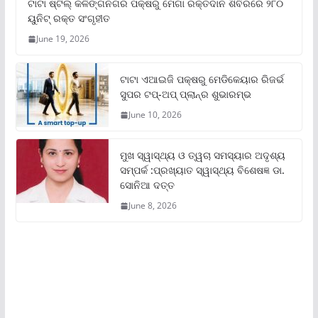
ଟାଟା ଷ୍ଟିଲ୍‌ କଳିଙ୍ଗନଗର ପକ୍ଷରୁ ମେଗା ରକ୍ତଦାନ ଶିବିରରେ ୨୮୦
ୟୁନିଟ୍‌ ରକ୍ତ ସଂଗୃହୀତ
June 19, 2026
ଟାଟା ଏଆଇଜି ପକ୍ଷରୁ ମେଡିକେୟାର ରିଜର୍ଭ
ସୁପର ଟପ୍‌-ଅପ୍ ପ୍ଲାନ୍‌ର ଶୁଭାରମ୍ଭ
June 10, 2026
ମୁଖ ସ୍ୱାସ୍ଥ୍ୟ ଓ ତ୍ୱଚା ସମସ୍ୟାର ଅଦୃଶ୍ୟ
ସମ୍ପର୍କ :ପ୍ରଖ୍ୟାତ ସ୍ୱାସ୍ଥ୍ୟ ବିଶେଷଜ୍ଞ ଡା.
ସୋନିଆ ଦତ୍ତ
June 8, 2026