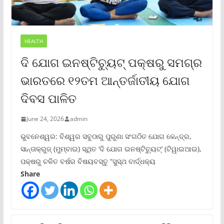
HEALTH
ଦି ଯୋଗ ଇନଷ୍ଟିଚ୍ୟୁଟ୍ ପକ୍ଷରୁ ସମଗ୍ର
ଭାରତରେ ୧୨ତମ ଆନ୍ତର୍ଜାତୀୟ ଯୋଗ
ଦିବସ ପାଳିତ
June 24, 2026
admin
ଭୁବନେଶ୍ୱର: ବିଶ୍ୱର ସବୁଠାରୁ ପୁରୁଣା ସଂଗଠିତ ଯୋଗ କେନ୍ଦ୍ର,
ସାନ୍ତାକ୍ରୁଜ୍ (ମୁମ୍ବାଇ) ସ୍ଥିତ ‘ଦି ଯୋଗ ଇନଷ୍ଟିଚ୍ୟୁଟ୍‌’ (ଟିୱାଇଆଇ),
ପକ୍ଷରୁ ଚଳିତ ବର୍ଷର ବିଷୟବସ୍ତୁ “ସୁସ୍ଥ ବାର୍ଦ୍ଧକ୍ୟ
Share