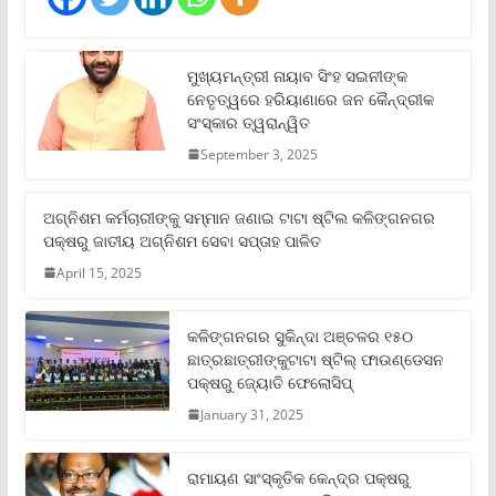
ମୁଖ୍ୟମନ୍ତ୍ରୀ ନାୟାବ ସିଂହ ସଇନୀଙ୍କ
ନେତୃତ୍ୱରେ ହରିୟାଣାରେ ଜନ କୈନ୍ଦ୍ରୀକ
ସଂସ୍କାର ତ୍ୱରାନ୍ୱିତ
September 3, 2025
ଅଗ୍ନିଶମ କର୍ମଚାରୀଙ୍କୁ ସମ୍ମାନ ଜଣାଇ ଟାଟା ଷ୍ଟିଲ କଳିଙ୍ଗନଗର
ପକ୍ଷରୁ ଜାତୀୟ ଅଗ୍ନିଶମ ସେବା ସପ୍ତାହ ପାଳିତ
April 15, 2025
କଳିଙ୍ଗନଗର ସୁକିନ୍ଦା ଅଞ୍ଚଳର ୧୫୦
ଛାତ୍ରଛାତ୍ରୀଙ୍କୁଟାଟା ଷ୍ଟିଲ୍ ଫାଉଣ୍ଡେସନ
ପକ୍ଷରୁ ଜ୍ୟୋତି ଫେଲୋସିପ୍‌
January 31, 2025
ରାମାୟଣ ସାଂସ୍କୃତିକ କେନ୍ଦ୍ର ପକ୍ଷରୁ