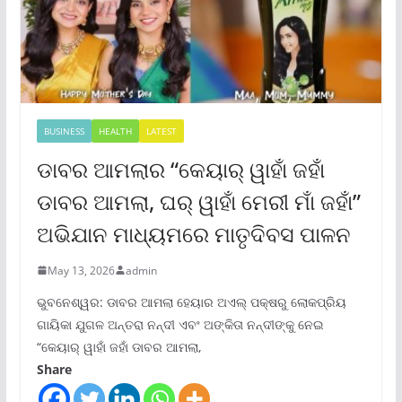
BUSINESS
HEALTH
LATEST
ଡାବର ଆମଲାର “କେୟାର୍ ୱାହାଁ ଜହାଁ
ଡାବର ଆମଲା, ଘର୍ ୱାହାଁ ମେରୀ ମାଁ ଜହାଁ”
ଅଭିଯାନ ମାଧ୍ୟମରେ ମାତୃଦିବସ ପାଳନ
May 13, 2026
admin
ଭୁବନେଶ୍ୱର: ଡାବର ଆମଲା ହେୟାର ଅଏଲ୍ ପକ୍ଷରୁ ଲୋକପ୍ରିୟ
ଗାୟିକା ଯୁଗଳ ଅନ୍ତରା ନନ୍ଦୀ ଏବଂ ଅଙ୍କିତା ନନ୍ଦୀଙ୍କୁ ନେଇ
“କେୟାର୍ ୱାହାଁ ଜହାଁ ଡାବର ଆମଲା,
Share