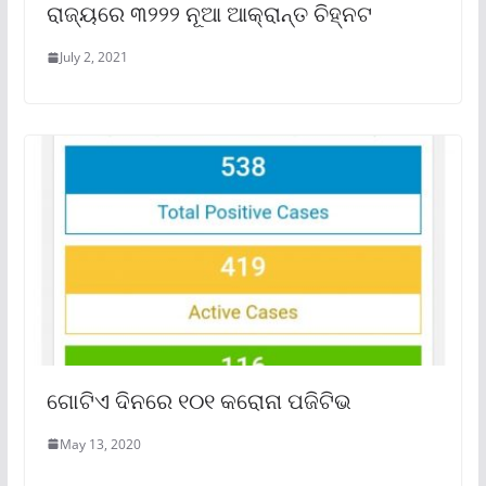
ରାଜ୍ୟରେ ୩୨୨୨ ନୂଆ ଆକ୍ରାନ୍ତ ଚିହ୍ନଟ
July 2, 2021
ଗୋଟିଏ ଦିନରେ ୧୦୧ କରୋନା ପଜିଟିଭ
May 13, 2020