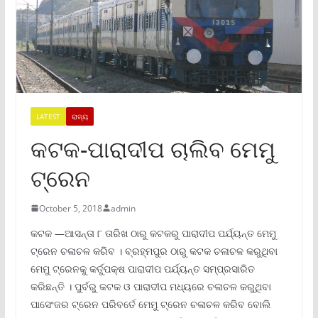
LATEST
ରାଜ୍ୟ
କଟକ-ପାରାଦୀପ ଚାଲିବ ମେମୁ
ଟ୍ରେନ
October 5, 2018
admin
କଟକ —ଆସନ୍ତା ୮ ତାରିଖ ଠାରୁ କଟକରୁ ପାରାଦୀପ ପର୍ଯ୍ୟନ୍ତ ମେମୁ
ଟ୍ରେନ ଚଳାଚଳ କରିବ । ବ୍ରହ୍ମପୁର ଠାରୁ କଟକ ଚଳାଚଳ କରୁଥିବା
ମେମୁ ଟ୍ରେନକୁ କର୍ତୁପକ୍ଷ ପାରାଦୀପ ପର୍ଯ୍ୟନ୍ତ ସମ୍ପ୍ରସାରିତ
କରିଛନ୍ତି । ପୁର୍ବରୁ କଟକ ଓ ପାରାଦୀପ ମଧ୍ୟରେ ଚଳାଚଳ କରୁଥିବା
ପାସେଂଜର ଟ୍ରେନ ପରିବର୍ତେ ମେମୁ ଟ୍ରେନ ଚଳାଚଳ କରିବ ବୋଲି