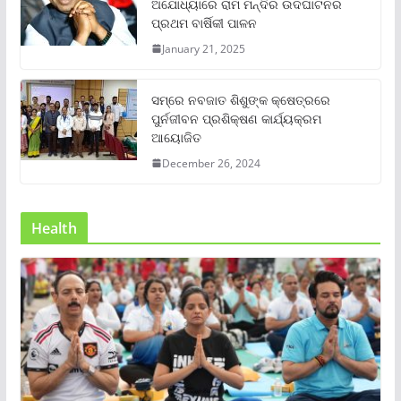
ଅଯୋଧ୍ୟାରେ ରାମ ମନ୍ଦିର ଉଦଘାଟନର
ପ୍ରଥମ ବାର୍ଷିକୀ ପାଳନ
January 21, 2025
ସମ୍‌ରେ ନବଜାତ ଶିଶୁଙ୍କ କ୍ଷେତ୍ରରେ
ପୁର୍ନଜୀବନ ପ୍ରଶିକ୍ଷଣ କାର୍ଯ୍ୟକ୍ରମ
ଆୟୋଜିତ
December 26, 2024
Health