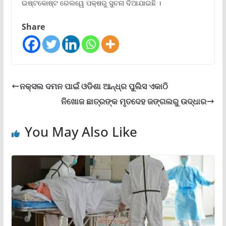
ଇଷ୍ଟକୋଷ୍ଟ ରେଲୱେ ପକ୍ଷରୁ ସୁଚନା ଦିଆଯାଇଛି ।
Share
ନକ୍ସଲ ଦମନ ପାଇଁ ଓଡିଶା ଆନ୍ଧ୍ର ପୁଲିସ ଏକାଠି
ନିଖୋଜ ଛାତ୍ରଙ୍କ ମୃତଦେହ ଜଙ୍ଗଲରୁ ଉଦ୍ଧାର
You May Also Like