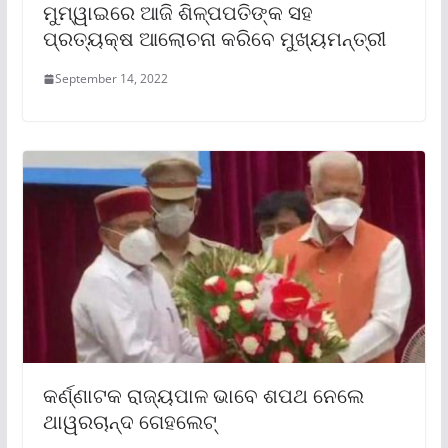
ମୁମ୍ୱାଇରେ ଆଜି ଶିଳ୍ପପତିଙ୍କ ସହ
ପ୍ରତ୍ୟକ୍ଷ ଆଲୋଚନା କରିବେ ମୁଖ୍ୟମନ୍ତ୍ରୀ
September 14, 2022
କର୍ଣ୍ଣାଟକ ରାଜ୍ୟପାଳ ଭାବେ ଶପଥ ନେଲେ
ଥାୱରଚାନ୍ଦ ଗେହଲେଟ୍‌