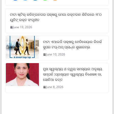
ଟାଟା ଷ୍ଟିଲ୍‌ କଳିଙ୍ଗନଗର ପକ୍ଷରୁ ମେଗା ରକ୍ତଦାନ ଶିବିରରେ ୨୮୦
ୟୁନିଟ୍‌ ରକ୍ତ ସଂଗୃହୀତ
June 19, 2026
ଟାଟା ଏଆଇଜି ପକ୍ଷରୁ ମେଡିକେୟାର ରିଜର୍ଭ
ସୁପର ଟପ୍‌-ଅପ୍ ପ୍ଲାନ୍‌ର ଶୁଭାରମ୍ଭ
June 10, 2026
ମୁଖ ସ୍ୱାସ୍ଥ୍ୟ ଓ ତ୍ୱଚା ସମସ୍ୟାର ଅଦୃଶ୍ୟ
ସମ୍ପର୍କ :ପ୍ରଖ୍ୟାତ ସ୍ୱାସ୍ଥ୍ୟ ବିଶେଷଜ୍ଞ ଡା.
ସୋନିଆ ଦତ୍ତ
June 8, 2026