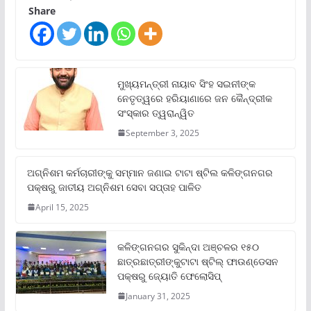
Share
ମୁଖ୍ୟମନ୍ତ୍ରୀ ନାୟାବ ସିଂହ ସଇନୀଙ୍କ
ନେତୃତ୍ୱରେ ହରିୟାଣାରେ ଜନ କୈନ୍ଦ୍ରୀକ
ସଂସ୍କାର ତ୍ୱରାନ୍ୱିତ
September 3, 2025
ଅଗ୍ନିଶମ କର୍ମଚାରୀଙ୍କୁ ସମ୍ମାନ ଜଣାଇ ଟାଟା ଷ୍ଟିଲ କଳିଙ୍ଗନଗର
ପକ୍ଷରୁ ଜାତୀୟ ଅଗ୍ନିଶମ ସେବା ସପ୍ତାହ ପାଳିତ
April 15, 2025
କଳିଙ୍ଗନଗର ସୁକିନ୍ଦା ଅଞ୍ଚଳର ୧୫୦
ଛାତ୍ରଛାତ୍ରୀଙ୍କୁଟାଟା ଷ୍ଟିଲ୍ ଫାଉଣ୍ଡେସନ
ପକ୍ଷରୁ ଜ୍ୟୋତି ଫେଲୋସିପ୍‌
January 31, 2025