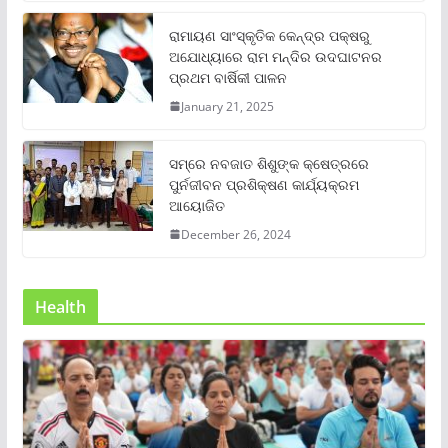
ରାମାୟଣ ସାଂସ୍କୃତିକ କେନ୍ଦ୍ର ପକ୍ଷରୁ
ଅଯୋଧ୍ୟାରେ ରାମ ମନ୍ଦିର ଉଦଘାଟନର
ପ୍ରଥମ ବାର୍ଷିକୀ ପାଳନ
January 21, 2025
ସମ୍‌ରେ ନବଜାତ ଶିଶୁଙ୍କ କ୍ଷେତ୍ରରେ
ପୁର୍ନଜୀବନ ପ୍ରଶିକ୍ଷଣ କାର୍ଯ୍ୟକ୍ରମ
ଆୟୋଜିତ
December 26, 2024
Health