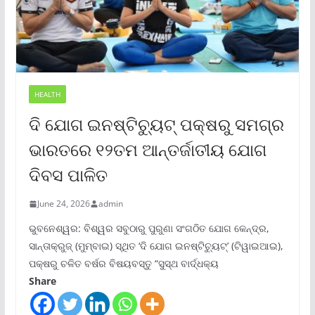
HEALTH
ଦି ଯୋଗ ଇନଷ୍ଟିଚ୍ୟୁଟ୍ ପକ୍ଷରୁ ସମଗ୍ର
ଭାରତରେ ୧୨ତମ ଆନ୍ତର୍ଜାତୀୟ ଯୋଗ
ଦିବସ ପାଳିତ
June 24, 2026
admin
ଭୁବନେଶ୍ୱର: ବିଶ୍ୱର ସବୁଠାରୁ ପୁରୁଣା ସଂଗଠିତ ଯୋଗ କେନ୍ଦ୍ର,
ସାନ୍ତାକ୍ରୁଜ୍ (ମୁମ୍ବାଇ) ସ୍ଥିତ ‘ଦି ଯୋଗ ଇନଷ୍ଟିଚ୍ୟୁଟ୍‌’ (ଟିୱାଇଆଇ),
ପକ୍ଷରୁ ଚଳିତ ବର୍ଷର ବିଷୟବସ୍ତୁ “ସୁସ୍ଥ ବାର୍ଦ୍ଧକ୍ୟ
Share