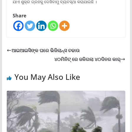
ଯାଏ ଶୁକ୍ର ଗ୍ରହକୁ ଦେଖିବାମୁ ବ୍ୟବସ୍ଥା କରାଯାଇଛି ।
Share
ଆଇଆଇସିଙ୍କ ଘରେ ଭିଜିଲାନ୍ସ ଚଢାଉ
୪୦ମିନିଟ୍ ରେ ଜଳିଗଲା ୪୦ଦିନର କାର୍
You May Also Like