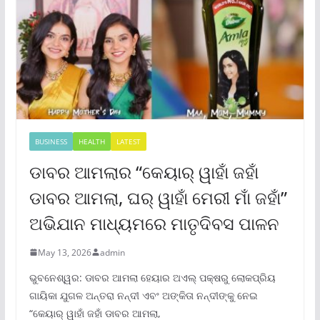
BUSINESS
HEALTH
LATEST
ଡାବର ଆମଲାର “କେୟାର୍ ୱାହାଁ ଜହାଁ
ଡାବର ଆମଲା, ଘର୍ ୱାହାଁ ମେରୀ ମାଁ ଜହାଁ”
ଅଭିଯାନ ମାଧ୍ୟମରେ ମାତୃଦିବସ ପାଳନ
May 13, 2026
admin
ଭୁବନେଶ୍ୱର: ଡାବର ଆମଲା ହେୟାର ଅଏଲ୍ ପକ୍ଷରୁ ଲୋକପ୍ରିୟ
ଗାୟିକା ଯୁଗଳ ଅନ୍ତରା ନନ୍ଦୀ ଏବଂ ଅଙ୍କିତା ନନ୍ଦୀଙ୍କୁ ନେଇ
“କେୟାର୍ ୱାହାଁ ଜହାଁ ଡାବର ଆମଲା,