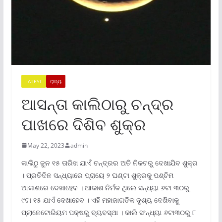
LATEST
ରାଜ୍ୟ
ଆସନ୍ତା କାଲିଠାରୁ ଚନ୍ଦ୍ର
ପାଖରେ ଦିଶିବ ଶୁକ୍ର
May 22, 2023
admin
କାଲିଠୁ ଜୁନ ୧୫ ତାରିଖ ଯାଏଁ ଚନ୍ଦ୍ରର ଅତି ନିକଟରୁ ଦେଖାଯିବ ଶୁକ୍ର
। ପ୍ରତିଦିନ ସନ୍ଧ୍ୟାରେ ପ୍ରାୟେ ୨ ଘଣ୍ଟା ଶୁକ୍ରକୁ ପଶ୍ଚିମ
ଆକାଶରେ ଦେଖାହେବ । ଆକାଶ ନିର୍ମଳ ଥିଲେ ସନ୍ଧ୍ୟା ୬ଟା ୩୦ରୁ
୯ଟା ୧୫ ଯାଏଁ ଦେଖାହେବ । ଏହି ମହାଜାଗତିକ ଦୃଶ୍ୟ ଦେଖିବାକୁ
ପ୍ଲାନେଟୋରିୟମ ପକ୍ଷରୁ ବ୍ୟବସ୍ଥା । କାଲି ସଂନ୍ଧ୍ୟା ୬ଟା୩୦ରୁ ୮