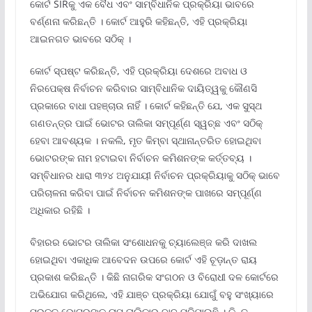
କୋର୍ଟ SIRକୁ ଏକ ବୈଧ ଏବଂ ସାମ୍ବିଧାନିକ ପ୍ରକ୍ରିୟା ଭାବରେ
ବର୍ଣ୍ଣନା କରିଛନ୍ତି । କୋର୍ଟ ଆହୁରି କହିଛନ୍ତି, ଏହି ପ୍ରକ୍ରିୟା
ଆଇନଗତ ଭାବରେ ସଠିକ୍ ।
କୋର୍ଟ ସ୍ପଷ୍ଟ କରିଛନ୍ତି, ଏହି ପ୍ରକ୍ରିୟା ଦେଶରେ ଅବାଧ ଓ
ନିରପେକ୍ଷ ନିର୍ବାଚନ କରିବାର ସାମ୍ବିଧାନିକ ଦାୟିତ୍ୱକୁ କୌଣସି
ପ୍ରକାରେ ବାଧା ପହଞ୍ଚାଉ ନାହିଁ । କୋର୍ଟ କହିଛନ୍ତି ଯେ, ଏକ ସୁସ୍ଥ
ଗଣତନ୍ତ୍ର ପାଇଁ ଭୋଟର ତାଲିକା ସମ୍ପୂର୍ଣ୍ଣ ସ୍ୱଚ୍ଛ ଏବଂ ସଠିକ୍
ହେବା ଆବଶ୍ୟକ । ନକଲି, ମୃତ କିମ୍ବା ସ୍ଥାନାନ୍ତରିତ ହୋଇଥିବା
ଭୋଟରଙ୍କ ନାମ ହଟାଇବା ନିର୍ବାଚନ କମିଶନଙ୍କ କର୍ତ୍ତବ୍ୟ ।
ସମ୍ବିଧାନର ଧାରା ୩୨୪ ଅନୁଯାୟୀ ନିର୍ବାଚନ ପ୍ରକ୍ରିୟାକୁ ସଠିକ୍ ଭାବେ
ପରିଚାଳନା କରିବା ପାଇଁ ନିର୍ବାଚନ କମିଶନଙ୍କ ପାଖରେ ସମ୍ପୂର୍ଣ୍ଣ
ଅଧିକାର ରହିଛି ।
ବିହାରର ଭୋଟର ତାଲିକା ସଂଶୋଧନକୁ ଚ୍ୟାଲେଞ୍ଜ କରି ଦାଖଲ
ହୋଇଥିବା ଏକାଧିକ ଆବେଦନ ଉପରେ କୋର୍ଟ ଏହି ଚୂଡ଼ାନ୍ତ ରାୟ
ପ୍ରକାଶ କରିଛନ୍ତି । କିଛି ନାଗରିକ ସଂଗଠନ ଓ ବିରୋଧୀ ଦଳ କୋର୍ଟରେ
ଅଭିଯୋଗ କରିଥିଲେ, ଏହି ଯାଞ୍ଚ ପ୍ରକ୍ରିୟା ଯୋଗୁଁ ବହୁ ସଂଖ୍ୟାରେ
ପ୍ରକୃତ ଭୋଟରଙ୍କ ନାମ ତାଲିକାରୁ ବାଦ୍ ପଡ଼ିଯାଉଛି । କିନ୍ତୁ