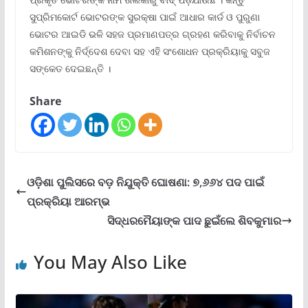
ସୁପ୍ରିମକୋର୍ଟ ଭୋଟରଙ୍କ ସୁରକ୍ଷା ପାଇଁ ଆଧାର କାର୍ଡ ଓ ପୁରୁଣା
ଭୋଟର ଆଇଡି ଭଳି ସହଜ ପ୍ରମାଣପତ୍ର ଗ୍ରହଣ କରିବାକୁ ନିର୍ବାଚନ
କମିଶନଙ୍କୁ ନିର୍ଦ୍ଦେଶ ଦେବା ସହ ଏହି ସଂଶୋଧନ ପ୍ରକ୍ରିୟାକୁ ସବୁଜ
ସଙ୍କେତ ଦେଇଛନ୍ତି ।
Share
ଓଡ଼ିଶା ପୁଲିସରେ ବଡ଼ ନିଯୁକ୍ତି ଘୋଷଣା: ୭,୬୬୪ ପଦ ପାଇଁ
ପ୍ରକ୍ରିୟା ଆରମ୍ଭ
ସିଦ୍ଧରମୈୟାଙ୍କ ପାଦ ଛୁଇଁଲେ ଶିବକୁମାର
You May Also Like