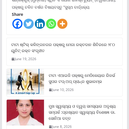
ପକ୍ଷରୁ ଚଳିତ ବର୍ଷର ବିଷୟବସ୍ତୁ “ସୁସ୍ଥ ବାର୍ଦ୍ଧକ୍ୟ
Share
ଟାଟା ଷ୍ଟିଲ୍‌ କଳିଙ୍ଗନଗର ପକ୍ଷରୁ ମେଗା ରକ୍ତଦାନ ଶିବିରରେ ୨୮୦
ୟୁନିଟ୍‌ ରକ୍ତ ସଂଗୃହୀତ
June 19, 2026
ଟାଟା ଏଆଇଜି ପକ୍ଷରୁ ମେଡିକେୟାର ରିଜର୍ଭ
ସୁପର ଟପ୍‌-ଅପ୍ ପ୍ଲାନ୍‌ର ଶୁଭାରମ୍ଭ
June 10, 2026
ମୁଖ ସ୍ୱାସ୍ଥ୍ୟ ଓ ତ୍ୱଚା ସମସ୍ୟାର ଅଦୃଶ୍ୟ
ସମ୍ପର୍କ :ପ୍ରଖ୍ୟାତ ସ୍ୱାସ୍ଥ୍ୟ ବିଶେଷଜ୍ଞ ଡା.
ସୋନିଆ ଦତ୍ତ
June 8, 2026