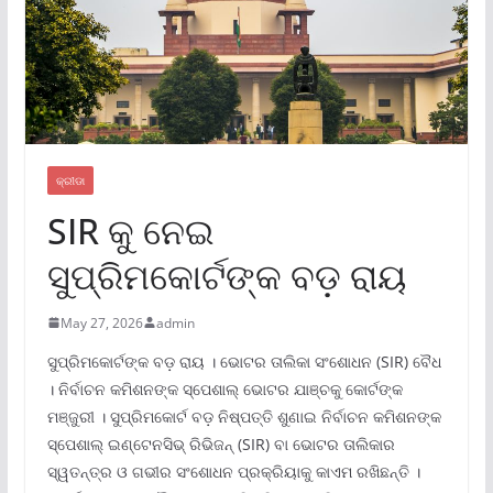
କ୍ରୀଡା
SIR କୁ ନେଇ
ସୁପ୍ରିମକୋର୍ଟଙ୍କ ବଡ଼ ରାୟ
May 27, 2026
admin
ସୁପ୍ରିମକୋର୍ଟଙ୍କ ବଡ଼ ରାୟ । ଭୋଟର ତାଲିକା ସଂଶୋଧନ (SIR) ବୈଧ
। ନିର୍ବାଚନ କମିଶନଙ୍କ ସ୍ପେଶାଲ୍ ଭୋଟର ଯାଞ୍ଚକୁ କୋର୍ଟଙ୍କ
ମଞ୍ଜୁରୀ । ସୁପ୍ରିମକୋର୍ଟ ବଡ଼ ନିଷ୍ପତ୍ତି ଶୁଣାଇ ନିର୍ବାଚନ କମିଶନଙ୍କ
ସ୍ପେଶାଲ୍ ଇଣ୍ଟେନସିଭ୍ ରିଭିଜନ୍ (SIR) ବା ଭୋଟର ତାଲିକାର
ସ୍ୱତନ୍ତ୍ର ଓ ଗଭୀର ସଂଶୋଧନ ପ୍ରକ୍ରିୟାକୁ କାଏମ ରଖିଛନ୍ତି ।