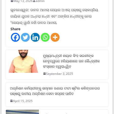
May 13, 2026
admin
ଭୁବନେଶ୍ୱର: ଡାବର ଆମଲା ହେୟାର ଅଏଲ୍ ପକ୍ଷରୁ ଲୋକପ୍ରିୟ
ଗାୟିକା ଯୁଗଳ ଅନ୍ତରା ନନ୍ଦୀ ଏବଂ ଅଙ୍କିତା ନନ୍ଦୀଙ୍କୁ ନେଇ
“କେୟାର୍ ୱାହାଁ ଜହାଁ ଡାବର ଆମଲା,
Share
ମୁଖ୍ୟମନ୍ତ୍ରୀ ନାୟାବ ସିଂହ ସଇନୀଙ୍କ
ନେତୃତ୍ୱରେ ହରିୟାଣାରେ ଜନ କୈନ୍ଦ୍ରୀକ
ସଂସ୍କାର ତ୍ୱରାନ୍ୱିତ
September 3, 2025
ଅଗ୍ନିଶମ କର୍ମଚାରୀଙ୍କୁ ସମ୍ମାନ ଜଣାଇ ଟାଟା ଷ୍ଟିଲ କଳିଙ୍ଗନଗର
ପକ୍ଷରୁ ଜାତୀୟ ଅଗ୍ନିଶମ ସେବା ସପ୍ତାହ ପାଳିତ
April 15, 2025