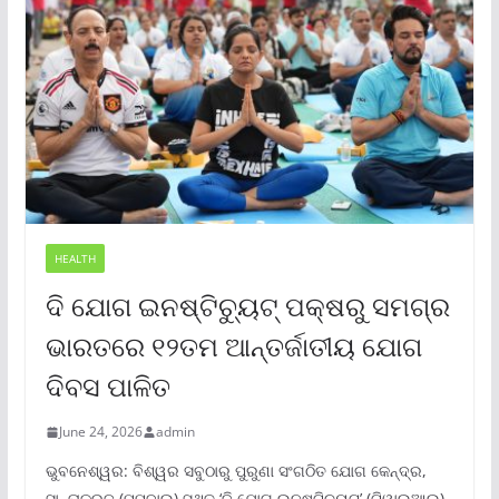
HEALTH
ଦି ଯୋଗ ଇନଷ୍ଟିଚ୍ୟୁଟ୍ ପକ୍ଷରୁ ସମଗ୍ର
ଭାରତରେ ୧୨ତମ ଆନ୍ତର୍ଜାତୀୟ ଯୋଗ
ଦିବସ ପାଳିତ
June 24, 2026
admin
ଭୁବନେଶ୍ୱର: ବିଶ୍ୱର ସବୁଠାରୁ ପୁରୁଣା ସଂଗଠିତ ଯୋଗ କେନ୍ଦ୍ର,
ସାନ୍ତାକ୍ରୁଜ୍ (ମୁମ୍ବାଇ) ସ୍ଥିତ ‘ଦି ଯୋଗ ଇନଷ୍ଟିଚ୍ୟୁଟ୍‌’ (ଟିୱାଇଆଇ),