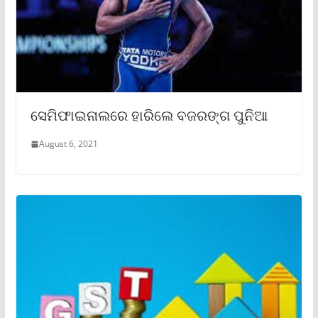
ସେମିଫାଇନାଲରେ ହାରିଲେ ବଜରଙ୍ଗ ପୁନିଆ
August 6, 2021