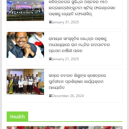
କଳିଙ୍ଗନଗର ସୁକିନ୍ଦା ଅଞ୍ଚଳର ୧୫୦
ଛାତ୍ରଛାତ୍ରୀଙ୍କୁଟାଟା ଷ୍ଟିଲ୍ ଫାଉଣ୍ଡେସନ
ପକ୍ଷରୁ ଜ୍ୟୋତି ଫେଲୋସିପ୍‌
January 31, 2025
ରାମାୟଣ ସାଂସ୍କୃତିକ କେନ୍ଦ୍ର ପକ୍ଷରୁ
ଅଯୋଧ୍ୟାରେ ରାମ ମନ୍ଦିର ଉଦଘାଟନର
ପ୍ରଥମ ବାର୍ଷିକୀ ପାଳନ
January 21, 2025
ସମ୍‌ରେ ନବଜାତ ଶିଶୁଙ୍କ କ୍ଷେତ୍ରରେ
ପୁର୍ନଜୀବନ ପ୍ରଶିକ୍ଷଣ କାର୍ଯ୍ୟକ୍ରମ
ଆୟୋଜିତ
December 26, 2024
Health