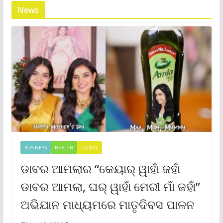
News
BUSINESS
HEALTH
LATEST
ଡାବର ଆମଲାର “କେୟାର୍ ୱାହାଁ ଜହାଁ
ଡାବର ଆମଲା, ଘର୍ ୱାହାଁ ମେରୀ ମାଁ ଜହାଁ”
ଅଭିଯାନ ମାଧ୍ୟମରେ ମାତୃଦିବସ ପାଳନ