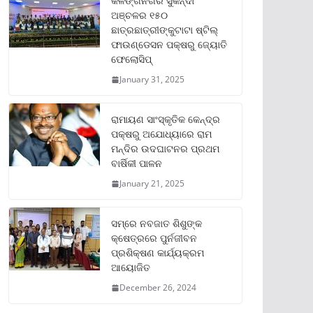
କଳିଙ୍ଗନଗର ସୁକିନ୍ଦା
ଅଞ୍ଚଳର ୧୫୦
ଛାତ୍ରଛାତ୍ରୀଙ୍କୁଟାଟା ଷ୍ଟିଲ୍
ଫାଉଣ୍ଡେସନ ପକ୍ଷରୁ ଜ୍ୟୋତି
ଫେଲୋସିପ୍‌
January 31, 2025
ରାମାୟଣ ସାଂସ୍କୃତିକ କେନ୍ଦ୍ର
ପକ୍ଷରୁ ଅଯୋଧ୍ୟାରେ ରାମ
ମନ୍ଦିର ଉଦଘାଟନର ପ୍ରଥମ
ବାର୍ଷିକୀ ପାଳନ
January 21, 2025
ସମ୍‌ରେ ନବଜାତ ଶିଶୁଙ୍କ
କ୍ଷେତ୍ରରେ ପୁର୍ନଜୀବନ
ପ୍ରଶିକ୍ଷଣ କାର୍ଯ୍ୟକ୍ରମ
ଆୟୋଜିତ
December 26, 2024