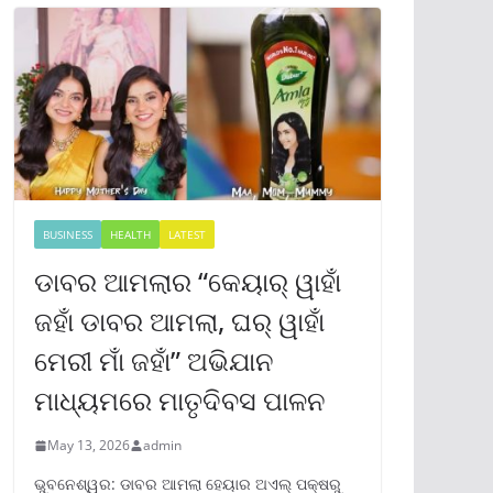
BUSINESS
HEALTH
LATEST
ଡାବର ଆମଲାର “କେୟାର୍ ୱାହାଁ
ଜହାଁ ଡାବର ଆମଲା, ଘର୍ ୱାହାଁ
ମେରୀ ମାଁ ଜହାଁ” ଅଭିଯାନ
ମାଧ୍ୟମରେ ମାତୃଦିବସ ପାଳନ
May 13, 2026
admin
ଭୁବନେଶ୍ୱର: ଡାବର ଆମଲା ହେୟାର ଅଏଲ୍ ପକ୍ଷରୁ