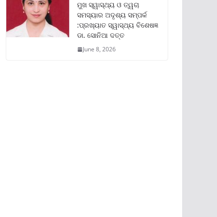
ମୁଖ ସ୍ୱାସ୍ଥ୍ୟ ଓ ତ୍ୱଚା
ସମସ୍ୟାର ଅଦୃଶ୍ୟ ସମ୍ପର୍କ
:ପ୍ରଖ୍ୟାତ ସ୍ୱାସ୍ଥ୍ୟ ବିଶେଷଜ୍ଞ
ଡା. ସୋନିଆ ଦତ୍ତ
June 8, 2026