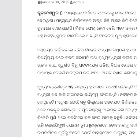
January 30, 2019
admin
ଭୁବନେଶ୍ୱର () :
ପଞ୍ଚାୟତ ନିର୍ବାଚନ ସଫଳତାକୁ ନେଇ ବିଜେପି
ଦେଇଥିଲା। ପଞ୍ଚାୟତ ନିର୍ବାଚନରେ ଅଳ୍ପ କିଛି ଆସନ ଜିତି ବିଜେ
ଚୂରମାର ହୋଇଯାଇଛି। ମିଶନ ଫେଲ‌୍‍ ହେବା ଦେଖି ଏବେ ଦଳର 
ଏହି ଅସହିଷ୍ଣୁତାର ଟାର୍ଗେଟରେ ଅଛନ୍ତି ବିଜେଡିର ୟୁଥ‌୍‍ ବ୍ରିଗେଡ‌୍
ପଞ୍ଚାୟତ ନିର୍ବାଚନରେ ଯଦିଓ ବିଜେଡି ସଂଖ୍ୟାଗରିଷ୍ଠତା ହାସଲ କ
ବିପର୍ଯ୍ୟୟ ପରେ ଦଳର ସଭାପତି ତଥା ମୁଖ୍ୟମନ୍ତ୍ରୀ ନବୀନ 
ତାଙ୍କ ବାପା ସ୍ୱର୍ଗତ ବିଜୁ ପଟ୍ଟନାୟକ ଓଡିଶା ବିଧାନସଭାରେ 
ବାପାଙ୍କ ରେକର୍ଡ ଅତିକ୍ରମ କରି ୧୨୪+ ଆସନ ଦଖଲ କରିବାକୁ 
ମୁଖ୍ୟମନ୍ତ୍ରୀଙ୍କ ଏହି ଲକ୍ଷ୍ୟ ହାସଲରେ ସାରଥୀ ସାଜିଛନ୍ତି 
ମନ୍ତ୍ରୀ ପଦ ଛାଡି ସଂଗଠନର ଦାୟିତ୍ୱ ନେଇଛନ୍ତି। ନବୀନଙ୍କ
ବୋହୁଛନ୍ତି। ଏଥିସହ ଯେଉଁ ସବୁ ଜିଲ୍ଲାରେ ପଞ୍ଚାୟତ ନିର୍ବାଚନ
ଥରେ ମଜଭୁତ କରିଛନ୍ତି। ମୟୂରଭଞ୍ଜ‌୍‍ରୁ ଆରମ୍ଭ କରି କେନ୍
ବିଜେଡି ପୁଣି ଥରେ ଶତସିଂହର ବଳ ନେଇ ଆଗକୁ ବଢୁଛି। ନବୀନଙ୍କ
ଭଳି ଲୋକାଭିମୁଖୀ ଯୋଜନା ତୃଣମୂଳସ୍ତରରେ ଭୋଟରଙ୍କୁ ‘ନବୀନ
ଉପନିର୍ବାଚନ ପୂର୍ବରୁ ବିଜେପି ଯେଉଁ ବାହାସ୍ଫୋଟ ମାରୁଥିଲା ତ