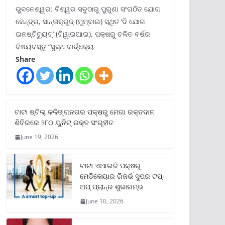
ଭୁବନେଶ୍ୱର: ବିଶ୍ୱର ସବୁଠାରୁ ପୁରୁଣା ସଂଗଠିତ ଯୋଗ
କେନ୍ଦ୍ର, ସାନ୍ତାକ୍ରୁଜ୍ (ମୁମ୍ବାଇ) ସ୍ଥିତ ‘ଦି ଯୋଗ
ଇନଷ୍ଟିଚ୍ୟୁଟ୍‌’ (ଟିୱାଇଆଇ), ପକ୍ଷରୁ ଚଳିତ ବର୍ଷର
ବିଷୟବସ୍ତୁ “ସୁସ୍ଥ ବାର୍ଦ୍ଧକ୍ୟ
Share
ଟାଟା ଷ୍ଟିଲ୍‌ କଳିଙ୍ଗନଗର ପକ୍ଷରୁ ମେଗା ରକ୍ତଦାନ
ଶିବିରରେ ୨୮୦ ୟୁନିଟ୍‌ ରକ୍ତ ସଂଗୃହୀତ
June 19, 2026
ଟାଟା ଏଆଇଜି ପକ୍ଷରୁ
ମେଡିକେୟାର ରିଜର୍ଭ ସୁପର ଟପ୍‌-
ଅପ୍ ପ୍ଲାନ୍‌ର ଶୁଭାରମ୍ଭ
June 10, 2026