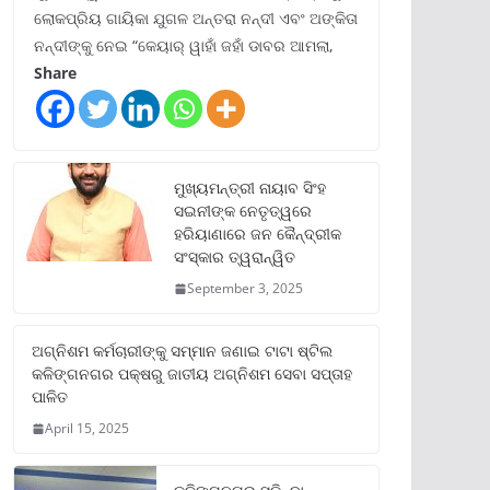
ଲୋକପ୍ରିୟ ଗାୟିକା ଯୁଗଳ ଅନ୍ତରା ନନ୍ଦୀ ଏବଂ ଅଙ୍କିତା
ନନ୍ଦୀଙ୍କୁ ନେଇ “କେୟାର୍ ୱାହାଁ ଜହାଁ ଡାବର ଆମଲା,
Share
ମୁଖ୍ୟମନ୍ତ୍ରୀ ନାୟାବ ସିଂହ
ସଇନୀଙ୍କ ନେତୃତ୍ୱରେ
ହରିୟାଣାରେ ଜନ କୈନ୍ଦ୍ରୀକ
ସଂସ୍କାର ତ୍ୱରାନ୍ୱିତ
September 3, 2025
ଅଗ୍ନିଶମ କର୍ମଚାରୀଙ୍କୁ ସମ୍ମାନ ଜଣାଇ ଟାଟା ଷ୍ଟିଲ
କଳିଙ୍ଗନଗର ପକ୍ଷରୁ ଜାତୀୟ ଅଗ୍ନିଶମ ସେବା ସପ୍ତାହ
ପାଳିତ
April 15, 2025