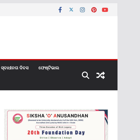
ସ୍ବାଧୀନତା ଦିବସ
ଫେଷ୍ଟିଭାଲ