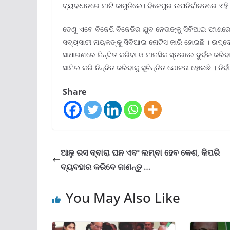
ବ୍ୟବଧାନରେ ମାଟି କାମୁଡିଲେ। ବିଜେପୁର ଉପନିର୍ବାଚନରେ ଏହ
ତେଣୁ ଏବେ ବିଜେପି ବିଜେଡିର ଯୁବ ନେତାଙ୍କୁ ସିବିଆଇ ଫାଶରେ 
ସବ୍ୟସାଚୀ ନାୟକଙ୍କୁ ସିବିଆଇ ନୋଟିସ ଜାରି ହୋଇଛି । ଉଦ୍ଦ
ସାଧାରଣରେ ନିନ୍ଦିତ କରିବା ଓ ମାନସିକ ସ୍ତରରେ ଦୁର୍ବଳ କରିବ
ସାମିଲ କରି ନିନ୍ଦିତ କରିବାକୁ ସୁଚିନ୍ତିତ ଯୋଜନା ହୋଇଛି । ନ
Share
ଆଳୁ ରସ ଦ୍ବାରା ଘନ ଏବଂ ଲମ୍ବା ହେବ କେଶ, କିପରି
ବ୍ୟବହାର କରିବେ ଜାଣନ୍ତୁ …
You May Also Like