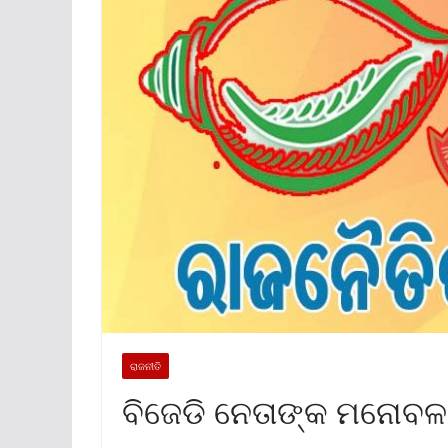
ରାଜନୀତି
ବିଜେଡି ନେତାଙ୍କ ମନୋବଳ 