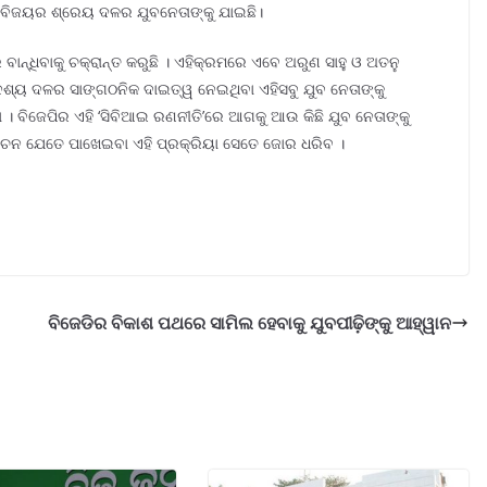
ି ବିଜୟର ଶ୍ରେୟ ଦଳର ଯୁବନେତାଙ୍କୁ ଯାଇଛି।
ବାନ୍ଧିବାକୁ ଚକ୍ରାନ୍ତ କରୁଛି । ଏହିକ୍ରମରେ ଏବେ ଅରୁଣ ସାହୁ ଓ ଅତନୁ
େଶ୍ୟ ଦଳର ସାଙ୍ଗଠନିକ ଦାଇତ୍ୱ ନେଇଥିବା ଏହିସବୁ ଯୁବ ନେତାଙ୍କୁ
ା । ବିଜେପିର ଏହି ‘ସିବିଆଇ ରଣନୀତି’ରେ ଆଗକୁ ଆଉ କିଛି ଯୁବ ନେତାଙ୍କୁ
ିର୍ବାଚନ ଯେତେ ପାଖେଇବା ଏହି ପ୍ରକ୍ରିୟା ସେତେ ଜୋର ଧରିବ ।
ବିଜେଡିର ବିକାଶ ପଥରେ ସାମିଲ ହେବାକୁ ଯୁବପୀଢ଼ିଙ୍କୁ ଆହ୍ୱାନ