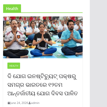
Health
HEALTH
ଦି ଯୋଗ ଇନଷ୍ଟିଚ୍ୟୁଟ୍ ପକ୍ଷରୁ
ସମଗ୍ର ଭାରତରେ ୧୨ତମ
ଆନ୍ତର୍ଜାତୀୟ ଯୋଗ ଦିବସ ପାଳିତ
June 24, 2026
admin