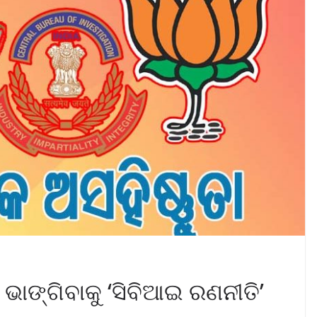
ଭାଙ୍ଗିବାକୁ ‘ସିବିଆଇ ରଣନୀତି’