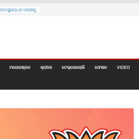
଼ିତଙ୍କୁ ହତ୍ୟା,
ଆକ୍ରମଣର ଧମକ
ନସ୍ୟୁରାନ୍ସ ପକ୍ଷରୁ
 ନେଇ ପ୍ରସ୍ତୁତ ନୂଆ
ନ୍ମୋଚିତ
ାରଙ୍କୁ ଚେୟାର ମାଡ଼
ରେ ସ୍କୁଲ ଛୁଟି
ୁଣୀର ମୃତ୍ୟୁ
ମନୋରଞ୍ଜନ
କ୍ରୀଡା
ଟେକ୍ନୋଲୋଜି
ଫେଶନ
VIDEO