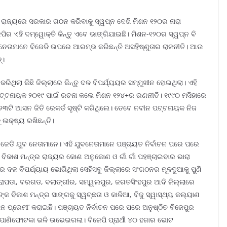
 ରାଜ୍ୟରେ ସରକାର ଗଠନ କରିବାକୁ ସ୍ୱପ୍ନ ଦେଖି ମିଶନ ୧୨୦ର ନାରା
ପିର ଏହି ଦମ୍ୱୋକ୍ତି କିନ୍ତୁ ଏବେ ଭାଙ୍ଗିଯାଇଛି। ମିଶନ-୧୨୦ର ସ୍ୱପ୍ନ ବି
ନେତାମାନେ ବିଜେଡି ଉପରେ ଆରମ୍ଭ କରିଛନ୍ତି ଅସହିଷ୍ଣୁତାର ରାଜନୀତି। ଆଉ
‍।
ରିଥିଲା କିଛି ଜିଲ୍ଲାରେ କିନ୍ତୁ ଦଳ ବିପର୍ଯ୍ୟୟର ସମ୍ମୁଖୀନ ହୋଇଥିଲା। ଏହି
ପଟ୍ଟନାୟକ ୨୦୧୯ ପାଇଁ ରଚନା କଲେ ମିଶନ ୧୨୪+ର ରଣନୀତି। ୧୯୯୦ ମସିହାରେ
୧୨୩ଟି ଆସନ ଜିତି ରେକର୍ଡ ସୃଷ୍ଟି କରିଥିଲେ। ତେବେ ନବୀନ ପଟ୍ଟନାୟକ ନିଜ
ଲକ୍ଷ୍ୟ ରଖିଛନ୍ତି।
ବିଜେଡି ଯୁବ ନେତାମାନେ। ଏହି ଯୁବନେତାମାନେ ପଞ୍ଚାୟତ ନିର୍ବାଚନ ପରେ ପରେ
 ବିକାଶ ମନ୍ତ୍ର ରାଜ୍ୟର କୋଣ ଅନୁକୋଣ ଓ ଗାଁ ଗାଁ ପହଞ୍ଚାଇବାର ଭାରା
ରେ ଦଳ ବିପର୍ଯ୍ୟାୟ ଭୋଗିଥିଲା ସେହିସବୁ ଜିଲ୍ଲାରେ ସଂଗଠନର ମୂଳଦୁଆକୁ ପୁଣି
ଦ୍ରାପଡା, ବରଗଡ, ବଲାଙ୍ଗୀର, ସମ୍ୱଲପୁର, ଜଗତସିଂହପୁର ଆଦି ଜିଲ୍ଲାରେ
 ବିକାଶ ମନ୍ତ୍ର ସାଙ୍ଗକୁ ସ୍ୱଚ୍ଛତା ଓ କାଳିଆ, ବିଜୁ ସ୍ୱାସ୍ଥ୍ୟ କଲ୍ୟାଣ
 ପ୍ରେମୀ’ କରାଇଛି। ପଞ୍ଚାୟତ ନିର୍ବାଚନ ପରେ ପରେ ଅନୁଷ୍ଠିତ ବିଜେପୁର
ାହା ପାଣିଫୋଟକା ଭଳି ଉଭେଇଗଲା। ବିଜେପି ପ୍ରାର୍ଥୀ ୪୦ ହଜାର ଭୋଟ