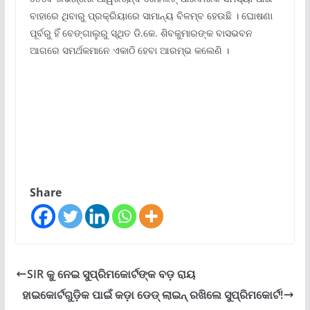
ବାହାରେ ଥିବାରୁ ପ୍ରକ୍ରିୟାରେ ସାମାନ୍ୟ ବିଳମ୍ବ ହେଉଛି । ଘୋଷଣା
ପୂର୍ବରୁ ହିଁ ବେଙ୍ଗାଲୁରୁ ସ୍ଥିତ ଡି.କେ. ଶିବକୁମାରଙ୍କ ବାସଭବନ
ଆଗରେ ସମର୍ଥକମାନେ ଏକାଠି ହେବା ଆରମ୍ଭ କଲେଣି ।
Share
SIR କୁ ନେଇ ସୁପ୍ରିମକୋର୍ଟଙ୍କ ବଡ଼ ରାୟ
ହାଇକୋର୍ଟଗୁଡ଼ିକ ପାଇଁ କଡ଼ା ଡେଡ୍ ଲାଇନ୍ ରଖିଲେ ସୁପ୍ରିମକୋର୍ଟ!