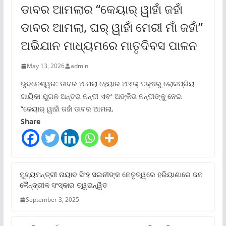
ଡାବର ଆମଲାର “କେୟାର୍ ୱାହାଁ ଜହାଁ
ଡାବର ଆମଲା, ଘର୍ ୱାହାଁ ମେରୀ ମାଁ ଜହାଁ”
ଅଭିଯାନ ମାଧ୍ୟମରେ ମାତୃଦିବସ ପାଳନ
May 13, 2026
admin
ଭୁବନେଶ୍ୱର: ଡାବର ଆମଲା ହେୟାର ଅଏଲ୍ ପକ୍ଷରୁ ଲୋକପ୍ରିୟ
ଗାୟିକା ଯୁଗଳ ଅନ୍ତରା ନନ୍ଦୀ ଏବଂ ଅଙ୍କିତା ନନ୍ଦୀଙ୍କୁ ନେଇ
“କେୟାର୍ ୱାହାଁ ଜହାଁ ଡାବର ଆମଲା,
Share
ମୁଖ୍ୟମନ୍ତ୍ରୀ ନାୟାବ ସିଂହ ସଇନୀଙ୍କ ନେତୃତ୍ୱରେ ହରିୟାଣାରେ ଜନ
କୈନ୍ଦ୍ରୀକ ସଂସ୍କାର ତ୍ୱରାନ୍ୱିତ
September 3, 2025