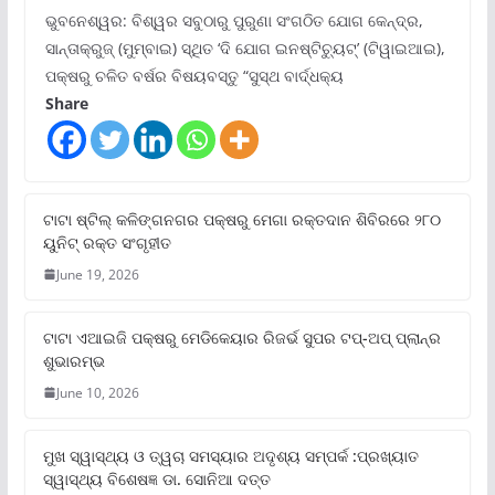
ଭୁବନେଶ୍ୱର: ବିଶ୍ୱର ସବୁଠାରୁ ପୁରୁଣା ସଂଗଠିତ ଯୋଗ କେନ୍ଦ୍ର,
ସାନ୍ତାକ୍ରୁଜ୍ (ମୁମ୍ବାଇ) ସ୍ଥିତ ‘ଦି ଯୋଗ ଇନଷ୍ଟିଚ୍ୟୁଟ୍‌’ (ଟିୱାଇଆଇ),
ପକ୍ଷରୁ ଚଳିତ ବର୍ଷର ବିଷୟବସ୍ତୁ “ସୁସ୍ଥ ବାର୍ଦ୍ଧକ୍ୟ
Share
ଟାଟା ଷ୍ଟିଲ୍‌ କଳିଙ୍ଗନଗର ପକ୍ଷରୁ ମେଗା ରକ୍ତଦାନ ଶିବିରରେ ୨୮୦
ୟୁନିଟ୍‌ ରକ୍ତ ସଂଗୃହୀତ
June 19, 2026
ଟାଟା ଏଆଇଜି ପକ୍ଷରୁ ମେଡିକେୟାର ରିଜର୍ଭ ସୁପର ଟପ୍‌-ଅପ୍ ପ୍ଲାନ୍‌ର
ଶୁଭାରମ୍ଭ
June 10, 2026
ମୁଖ ସ୍ୱାସ୍ଥ୍ୟ ଓ ତ୍ୱଚା ସମସ୍ୟାର ଅଦୃଶ୍ୟ ସମ୍ପର୍କ :ପ୍ରଖ୍ୟାତ
ସ୍ୱାସ୍ଥ୍ୟ ବିଶେଷଜ୍ଞ ଡା. ସୋନିଆ ଦତ୍ତ