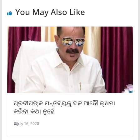
You May Also Like
ପ୍ରଦୀପଙ୍କ ମନ୍ତବ୍ୟକୁ ଦଳ ଆଦୌ କ୍ଷମା
କରିବା କଥା ନୁହେଁ
July 16, 2020