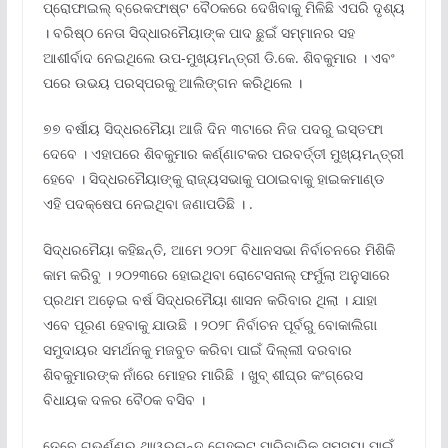
ପ୍ରୋଫାଇଲ୍ ବ୍ରେକଫାଷ୍ଟ ବୈଠକରେ ଦେଖିବାକୁ ମିଳିଛି ଏପରି ଦୃଶ୍ୟ
। ବରିଷ୍ଠ ନେତା ସିଦ୍ଧାରମୈୟାଙ୍କ ପାଦ ଛୁଇଁ ସମ୍ମାନର ସହ
ଆଶୀର୍ବାଦ ନେଇଥିଲେ ଉପ-ମୁଖ୍ୟମନ୍ତ୍ରୀ ଡି.କେ. ଶିବକୁମାର । ଏବଂ
ପରେ ଉଭୟ ପରସ୍ପରକୁ ଆଲିଙ୍ଗନ କରିଥିଲେ ।
୭୭ ବର୍ଷୀୟ ସିଦ୍ଧରମୈୟା ଆଜି ଦିନ ୩ଟାରେ ନିଜ ପଦରୁ ଇସ୍ତଫା
ଦେବେ । ଏହାପରେ ଶିବକୁମାର କର୍ଣ୍ଣାଟକର ପରବର୍ତ୍ତୀ ମୁଖ୍ୟମନ୍ତ୍ରୀ
ହେବେ । ସିଦ୍ଧରମୈୟାଙ୍କୁ ରାଜ୍ୟସଭାକୁ ପଠାଇବାକୁ ହାଇକମାଣ୍ଡ
ଏହି ପଦକ୍ଷେପ ନେଇଥିବା ଜଣାପଡିଛି । .
ସିଦ୍ଧରମୈୟା କହିଛନ୍ତି, ଆମେ ୨୦୨୮ ବିଧାନସଭା ନିର୍ବାଚନରେ ମିଶିକି
କାମ କରିବୁ । ୨୦୨୩ରେ ହୋଇଥିବା ରୋଟେସନାଲ୍ ଫର୍ମୁଲା ଅନୁସାରେ
ପ୍ରଥମ ଅଢ଼େଇ ବର୍ଷ ସିଦ୍ଧରମୈୟା ଶାସନ କରିବାର ଥିଲା । ଯାହା
ଏବେ ପୂରଣ ହେବାକୁ ଯାଉଛି । ୨୦୨୮ ନିର୍ବାଚନ ପୂର୍ବରୁ ବୋକାଲିଗା
ସମୁଦାୟର ସମର୍ଥନକୁ ମଜବୁତ କରିବା ପାଇଁ ଦିଲ୍ଲୀ ଦରବାର
ଶିବକୁମାରଙ୍କ ନାଁରେ ମୋହର ମାରିଛି । ଖୁବ୍ ଶୀଘ୍ର କଂଗ୍ରେସ
ବିଧାୟକ ଦଳର ବୈଠକ ବସିବ ।
ତେବେ ଗଭର୍ଣ୍ଣର ଥାୱରଚାନ୍ଦ ଗେହଲଟ୍ ପାରିବାରିକ ସମସ୍ୟା ପାଇଁ