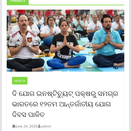
Health
HEALTH
ଦି ଯୋଗ ଇନଷ୍ଟିଚ୍ୟୁଟ୍ ପକ୍ଷରୁ ସମଗ୍ର
ଭାରତରେ ୧୨ତମ ଆନ୍ତର୍ଜାତୀୟ ଯୋଗ
ଦିବସ ପାଳିତ
June 24, 2026
admin