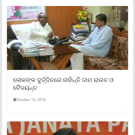
ଲୋକଙ୍କ ଦୁର୍ଦ୍ଦିନରେ ନାହାଁନ୍ତି ଦାମ ରାଉତ ଓ
ବୈଜୟନ୍ତ
October 10, 2018