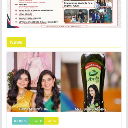
News
BUSINESS
HEALTH
LATEST