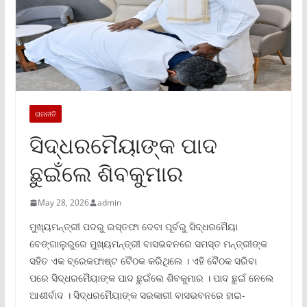
ରାଜନୀତି
ସିଦ୍ଧରମୈୟାଙ୍କ ପାଦ
ଛୁଇଁଲେ ଶିବକୁମାର
May 28, 2026
admin
ମୁଖ୍ୟମନ୍ତ୍ରୀ ପଦରୁ ଇସ୍ତଫା ଦେବା ପୂର୍ବରୁ ସିଦ୍ଧରମୈୟା
ବେଙ୍ଗାଲୁରୁରେ ମୁଖ୍ୟମନ୍ତ୍ରୀ ବାସଭବନରେ ସମସ୍ତ ମନ୍ତ୍ରୀଙ୍କ
ସହିତ ଏକ ବ୍ରେକଫାଷ୍ଟ ବୈଠକ କରିଥିଲେ । ଏହି ବୈଠକ ସରିବା
ପରେ ସିଦ୍ଧରମୈୟାଙ୍କ ପାଦ ଛୁଇଁଲେ ଶିବକୁମାର । ପାଦ ଛୁଇଁ ନେଲେ
ଆଶୀର୍ବାଦ । ସିଦ୍ଧରମୈୟାଙ୍କ ସରକାରୀ ବାସଭବନରେ ହାଇ-