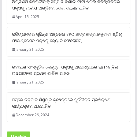
ଅଗ୍ନିଶମ କର୍ମଚାରୀଙ୍କୁ ସମ୍ମାନ ଜଣାଇ ଟାଟା ଷ୍ଟିଲ କଳିଙ୍ଗନଗର
ପକ୍ଷରୁ ଜାତୀୟ ଅଗ୍ନିଶମ ସେବା ସପ୍ତାହ ପାଳିତ
April 15, 2025
କଳିଙ୍ଗନଗର ସୁକିନ୍ଦା ଅଞ୍ଚଳର ୧୫୦ ଛାତ୍ରଛାତ୍ରୀଙ୍କୁଟାଟା ଷ୍ଟିଲ୍
ଫାଉଣ୍ଡେସନ ପକ୍ଷରୁ ଜ୍ୟୋତି ଫେଲୋସିପ୍‌
January 31, 2025
ରାମାୟଣ ସାଂସ୍କୃତିକ କେନ୍ଦ୍ର ପକ୍ଷରୁ ଅଯୋଧ୍ୟାରେ ରାମ ମନ୍ଦିର
ଉଦଘାଟନର ପ୍ରଥମ ବାର୍ଷିକୀ ପାଳନ
January 21, 2025
ସମ୍‌ରେ ନବଜାତ ଶିଶୁଙ୍କ କ୍ଷେତ୍ରରେ ପୁର୍ନଜୀବନ ପ୍ରଶିକ୍ଷଣ
କାର୍ଯ୍ୟକ୍ରମ ଆୟୋଜିତ
December 26, 2024