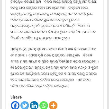
ଉପେକ୍ଷା କରାଯାଉଥିଲା । ଦଳର କାର୍ଯ୍ୟକଳାପରୁ ତାଙ୍କୁ ଲାଗିଲା ଯେ,
ଦଳକୁ ଆଉ ତାଙ୍କର ସେବା ଆବଶ୍ୟକ ନାହିଁ । ଇସ୍ତଫା ଦେବା
ସତ୍ତ୍ୱେ, ତାଙ୍କୁ ରାଜ୍ୟସଭାକୁ ପଠାଇଥିବାରୁ ଏବଂ କଟକ ଜିଲ୍ଲାର
ଲୋକଙ୍କ ସେବା କରିବାର ସୁଯୋଗ ଦେଇଥିବାରୁ ନବୀନ
ପଟ୍ଟନାୟକଙ୍କ ପ୍ରତି କୃତଜ୍ଞତା ପ୍ରକାଶ କରିଛନ୍ତି । ୨୦୦୯ ଓ
୨୦୧୪ରେ ବାରବାଟୀ-କଟକର ବିଧାୟକ ଥିଲେ ଦେବାଶିଷ । ୨୦୨୪ରେ
ବିଜେଡି ଦେବାଶିଷଙ୍କୁ ରାଜ୍ୟସଭା ପଠାଇଥିଲା ।
ପୂର୍ବରୁ ମଧ୍ୟ ଦୁଇ ରାଜ୍ୟସଭା ସାଂସଦ ବିଜେଡି ଛାଡି ବିଜେପିରେ ଯୋଗ
ଦେଇଥିଲେ । ଏଥିସହ ପୁଣି ଥରେ ରାଜ୍ୟସଭା ଯାଇଥିଲେ । ବିଜେଡି
ସାଂସଦ ମମତା ମହନ୍ତ ଓ ସୁଜିତ କୁମାର ବିଜେପିରେ ଯୋଗ ଦେଇଥିଲେ ।
ବିଜେଡିର ଦୁଇଜଣ ପ୍ରମୁଖ ରାଜ୍ୟସଭା ସାଂସଦ ମମତା ମହନ୍ତ ଓ ସୁଜିତ
କୁମାର ନିଜ କାର୍ଯ୍ୟକାଳ ସରିବା ପୂର୍ବରୁ ଦଳ ଓ ସାଂସଦ ପଦରୁ ଇସ୍ତଫା
ଦେଇ ଭାରତୀୟ ଜନତା ପାର୍ଟିରେ ଯୋଗ ଦେଇଥିଲେ । ଏହି ଘଟଣା
ଓଡ଼ିଶା ରାଜନୀତିରେ ବହୁତ ଚର୍ଚ୍ଚିତ ହୋଇଥିଲା ।
Share