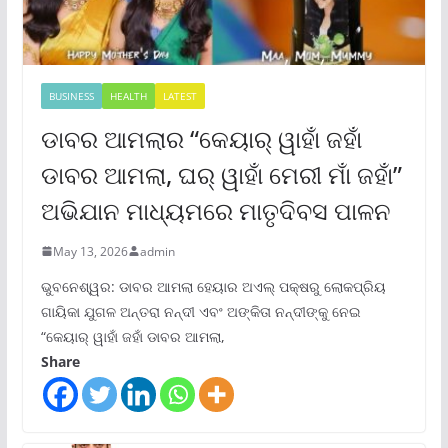
BUSINESS
HEALTH
LATEST
ଡାବର ଆମଲାର “କେୟାର୍ ୱାହାଁ ଜହାଁ
ଡାବର ଆମଲା, ଘର୍ ୱାହାଁ ମେରୀ ମାଁ ଜହାଁ”
ଅଭିଯାନ ମାଧ୍ୟମରେ ମାତୃଦିବସ ପାଳନ
May 13, 2026
admin
ଭୁବନେଶ୍ୱର: ଡାବର ଆମଲା ହେୟାର ଅଏଲ୍ ପକ୍ଷରୁ ଲୋକପ୍ରିୟ
ଗାୟିକା ଯୁଗଳ ଅନ୍ତରା ନନ୍ଦୀ ଏବଂ ଅଙ୍କିତା ନନ୍ଦୀଙ୍କୁ ନେଇ
“କେୟାର୍ ୱାହାଁ ଜହାଁ ଡାବର ଆମଲା,
Share