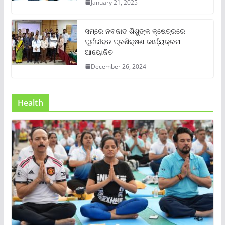
January 21, 2025
ସମ୍‌ରେ ନବଜାତ ଶିଶୁଙ୍କ କ୍ଷେତ୍ରରେ
ପୁର୍ନଜୀବନ ପ୍ରଶିକ୍ଷଣ କାର୍ଯ୍ୟକ୍ରମ
ଆୟୋଜିତ
December 26, 2024
Health