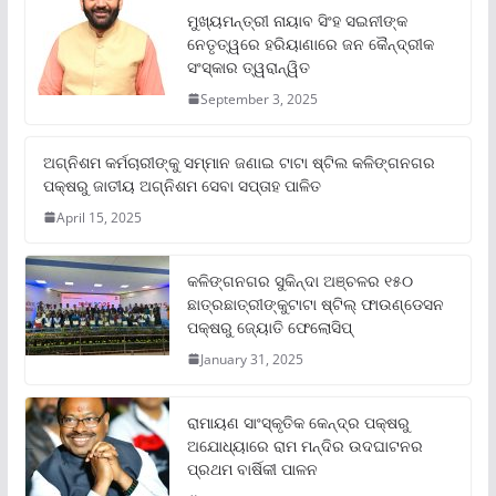
ମୁଖ୍ୟମନ୍ତ୍ରୀ ନାୟାବ ସିଂହ ସଇନୀଙ୍କ
ନେତୃତ୍ୱରେ ହରିୟାଣାରେ ଜନ କୈନ୍ଦ୍ରୀକ
ସଂସ୍କାର ତ୍ୱରାନ୍ୱିତ
September 3, 2025
ଅଗ୍ନିଶମ କର୍ମଚାରୀଙ୍କୁ ସମ୍ମାନ ଜଣାଇ ଟାଟା ଷ୍ଟିଲ କଳିଙ୍ଗନଗର
ପକ୍ଷରୁ ଜାତୀୟ ଅଗ୍ନିଶମ ସେବା ସପ୍ତାହ ପାଳିତ
April 15, 2025
କଳିଙ୍ଗନଗର ସୁକିନ୍ଦା ଅଞ୍ଚଳର ୧୫୦
ଛାତ୍ରଛାତ୍ରୀଙ୍କୁଟାଟା ଷ୍ଟିଲ୍ ଫାଉଣ୍ଡେସନ
ପକ୍ଷରୁ ଜ୍ୟୋତି ଫେଲୋସିପ୍‌
January 31, 2025
ରାମାୟଣ ସାଂସ୍କୃତିକ କେନ୍ଦ୍ର ପକ୍ଷରୁ
ଅଯୋଧ୍ୟାରେ ରାମ ମନ୍ଦିର ଉଦଘାଟନର
ପ୍ରଥମ ବାର୍ଷିକୀ ପାଳନ