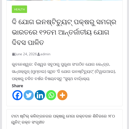
HEALTH
ଦି ଯୋଗ ଇନଷ୍ଟିଚ୍ୟୁଟ୍ ପକ୍ଷରୁ ସମଗ୍ର
ଭାରତରେ ୧୨ତମ ଆନ୍ତର୍ଜାତୀୟ ଯୋଗ
ଦିବସ ପାଳିତ
June 24, 2026
admin
ଭୁବନେଶ୍ୱର: ବିଶ୍ୱର ସବୁଠାରୁ ପୁରୁଣା ସଂଗଠିତ ଯୋଗ କେନ୍ଦ୍ର,
ସାନ୍ତାକ୍ରୁଜ୍ (ମୁମ୍ବାଇ) ସ୍ଥିତ ‘ଦି ଯୋଗ ଇନଷ୍ଟିଚ୍ୟୁଟ୍‌’ (ଟିୱାଇଆଇ),
ପକ୍ଷରୁ ଚଳିତ ବର୍ଷର ବିଷୟବସ୍ତୁ “ସୁସ୍ଥ ବାର୍ଦ୍ଧକ୍ୟ
Share
ଟାଟା ଷ୍ଟିଲ୍‌ କଳିଙ୍ଗନଗର ପକ୍ଷରୁ ମେଗା ରକ୍ତଦାନ ଶିବିରରେ ୨୮୦
ୟୁନିଟ୍‌ ରକ୍ତ ସଂଗୃହୀତ