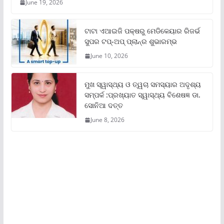
June 19, 2026
ଟାଟା ଏଆଇଜି ପକ୍ଷରୁ ମେଡିକେୟାର ରିଜର୍ଭ
ସୁପର ଟପ୍‌-ଅପ୍ ପ୍ଲାନ୍‌ର ଶୁଭାରମ୍ଭ
June 10, 2026
ମୁଖ ସ୍ୱାସ୍ଥ୍ୟ ଓ ତ୍ୱଚା ସମସ୍ୟାର ଅଦୃଶ୍ୟ
ସମ୍ପର୍କ :ପ୍ରଖ୍ୟାତ ସ୍ୱାସ୍ଥ୍ୟ ବିଶେଷଜ୍ଞ ଡା.
ସୋନିଆ ଦତ୍ତ
June 8, 2026