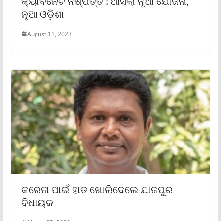
କ୍ୟାବିନେଟ ନିଷ୍ପତ୍ତି : ଆସିଲା ନୂଆ ଯୋଜନା,
ନୂଆ ଓଡ଼ିଶା
August 11, 2023
କରେନା ପାଇଁ ହାତ ଖୋଲିଦେଲେ ଯାଜପୁର
ବିଧାୟକ