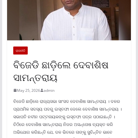
ରାଜନୀତି
ବିଜେଡି ଛାଡ଼ିଲେ ଦେବାଶିଷ
ସାମନ୍ତରାୟ
May 25, 2026
admin
ବିଜେଡି ଛାଡ଼ିଲେ ରାଜ୍ୟସଭା ସାଂସଦ ଦେବାଶିଷ ସାମନ୍ତରାୟ । ଦଳର
ପ୍ରାଥମିକ ସଦସ୍ୟ ପଦରୁ ଇସ୍ତଫା ଦେଲେ ଦେବାଶିଷ ସାମନ୍ତରାୟ ।
ସଭାପତି ନବୀନ ପଟ୍ଟନାୟକଙ୍କୁ ଇସ୍ତଫା ପତ୍ର ପଠାଇଛନ୍ତି । ​
ଚିଠିରେ ଦେବାଶିଷ ସାମନ୍ତରାୟ ନିଜର ଅସନ୍ତୋଷ ବ୍ୟକ୍ତ କରି
ଅଭିଯୋଗ କରିଛନ୍ତି ଯେ, ଦଳ ଭିତରେ ତାଙ୍କୁ ସୁଚିନ୍ତିତ ଭାବେ