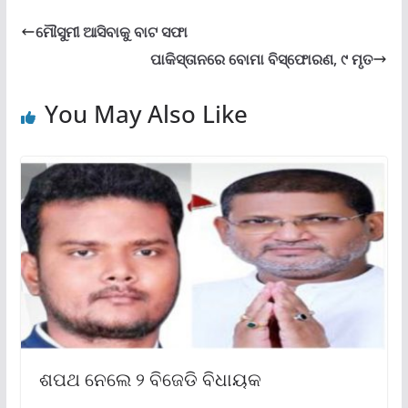
ମୌସୁମୀ ଆସିବାକୁ ବାଟ ସଫା
ପାକିସ୍ତାନରେ ବୋମା ବିସ୍ଫୋରଣ, ୯ ମୃତ
You May Also Like
ଶପଥ ନେଲେ ୨ ବିଜେଡି ବିଧାୟକ