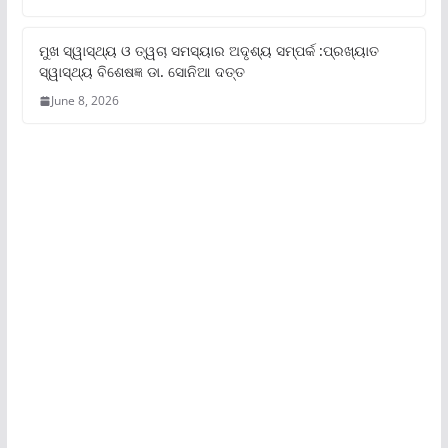
ମୁଖ ସ୍ୱାସ୍ଥ୍ୟ ଓ ତ୍ୱଚା ସମସ୍ୟାର ଅଦୃଶ୍ୟ ସମ୍ପର୍କ :ପ୍ରଖ୍ୟାତ
ସ୍ୱାସ୍ଥ୍ୟ ବିଶେଷଜ୍ଞ ଡା. ସୋନିଆ ଦତ୍ତ
June 8, 2026