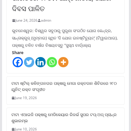
ଦିବସ ପାଳିତ
June 24, 2026
admin
ଭୁବନେଶ୍ୱର: ବିଶ୍ୱର ସବୁଠାରୁ ପୁରୁଣା ସଂଗଠିତ ଯୋଗ କେନ୍ଦ୍ର,
ସାନ୍ତାକ୍ରୁଜ୍ (ମୁମ୍ବାଇ) ସ୍ଥିତ ‘ଦି ଯୋଗ ଇନଷ୍ଟିଚ୍ୟୁଟ୍‌’ (ଟିୱାଇଆଇ),
ପକ୍ଷରୁ ଚଳିତ ବର୍ଷର ବିଷୟବସ୍ତୁ “ସୁସ୍ଥ ବାର୍ଦ୍ଧକ୍ୟ
Share
ଟାଟା ଷ୍ଟିଲ୍‌ କଳିଙ୍ଗନଗର ପକ୍ଷରୁ ମେଗା ରକ୍ତଦାନ ଶିବିରରେ ୨୮୦
ୟୁନିଟ୍‌ ରକ୍ତ ସଂଗୃହୀତ
June 19, 2026
ଟାଟା ଏଆଇଜି ପକ୍ଷରୁ ମେଡିକେୟାର ରିଜର୍ଭ ସୁପର ଟପ୍‌-ଅପ୍ ପ୍ଲାନ୍‌ର
ଶୁଭାରମ୍ଭ
June 10, 2026