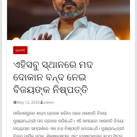
ରାଜନୀତି
ଏହିସବୁ ସ୍ଥାନରେ ମଦ
ଦୋକାନ ବନ୍ଦ ନେଇ
ବିଜୟଙ୍କ ନିଷ୍ପତ୍ତି
May 12, 2026
admin
ତାଲିମନାଡୁରେ ଶପଥ ଗ୍ରହଣ କରିବା ପରେ ଥାଲାପତି ବିଜୟ
ମୁଖ୍ୟମନ୍ତ୍ରୀ ପଦ ଗ୍ରହଣ କରିଛନ୍ତି। ଏହି ସମୟରେ ଥାଲାପତି ବିଜୟ
ମଦ୍ୟପାନ ସମ୍ପର୍କରେ ଏକ ବଡ଼ ନିଷ୍ପତ୍ତି ନେଇଛନ୍ତି। ମୁଖ୍ୟମନ୍ତ୍ରୀ
ବିଜୟ ଧାର୍ମିକ ସ୍ଥଳ, ଶିକ୍ଷାନୁଷ୍ଠାନ ଏବଂ ବସଷ୍ଟାଣ୍ଡର ୫୦୦ ମିଟର