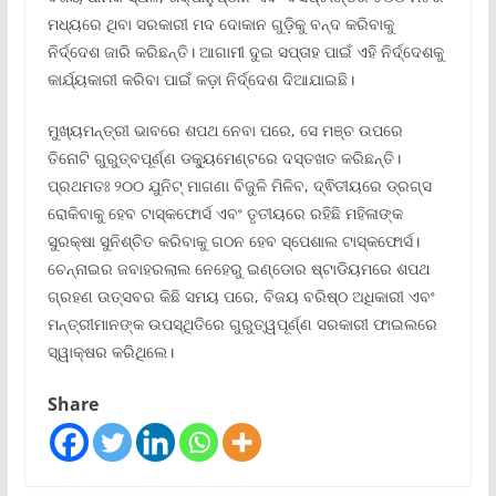
ମଧ୍ୟରେ ଥିବା ସରକାରୀ ମଦ ଦୋକାନ ଗୁଡ଼ିକୁ ବନ୍ଦ କରିବାକୁ
ନିର୍ଦ୍ଦେଶ ଜାରି କରିଛନ୍ତି। ଆଗାମୀ ଦୁଇ ସପ୍ତାହ ପାଇଁ ଏହି ନିର୍ଦ୍ଦେଶକୁ
କାର୍ଯ୍ୟକାରୀ କରିବା ପାଇଁ କଡ଼ା ନିର୍ଦ୍ଦେଶ ଦିଆଯାଇଛି।
ମୁଖ୍ୟମନ୍ତ୍ରୀ ଭାବରେ ଶପଥ ନେବା ପରେ, ସେ ମଞ୍ଚ ଉପରେ
ତିନୋଟି ଗୁରୁତ୍ବପୂର୍ଣ୍ଣ ଡକ୍ୟୁମେଣ୍ଟରେ ଦସ୍ତଖତ କରିଛନ୍ତି।
ପ୍ରଥମତଃ ୨୦୦ ଯୁନିଟ୍ ମାଗଣା ବିଜୁଳି ମିଳିବ, ଦ୍ଵିତୀୟରେ ଡ୍ରଗ୍ସ
ରୋକିବାକୁ ହେବ ଟାସ୍କଫୋର୍ସ ଏବଂ ତୃତୀୟରେ ରହିଛି ମହିଳାଙ୍କ
ସୁରକ୍ଷା ସୁନିଶ୍ଚିତ କରିବାକୁ ଗଠନ ହେବ ସ୍ପେଶାଲ ଟାସ୍କଫୋର୍ସ।
ଚେନ୍ନାଇର ଜବାହରଲାଲ ନେହେରୁ ଇଣ୍ଡୋର ଷ୍ଟାଡିୟମରେ ଶପଥ
ଗ୍ରହଣ ଉତ୍ସବର କିଛି ସମୟ ପରେ, ବିଜୟ ବରିଷ୍ଠ ଅଧିକାରୀ ଏବଂ
ମନ୍ତ୍ରୀମାନଙ୍କ ଉପସ୍ଥିତିରେ ଗୁରୁତ୍ୱପୂର୍ଣ୍ଣ ସରକାରୀ ଫାଇଲରେ
ସ୍ୱାକ୍ଷର କରିଥିଲେ।
Share