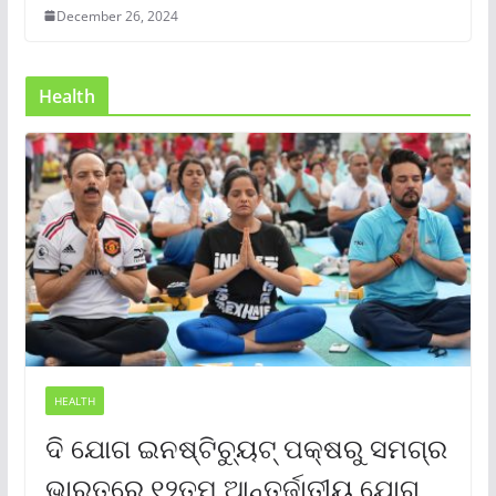
December 26, 2024
Health
HEALTH
ଦି ଯୋଗ ଇନଷ୍ଟିଚ୍ୟୁଟ୍ ପକ୍ଷରୁ ସମଗ୍ର
ଭାରତରେ ୧୨ତମ ଆନ୍ତର୍ଜାତୀୟ ଯୋଗ