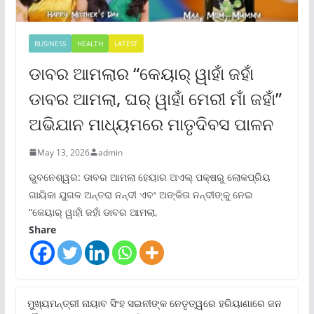
BUSINESS
HEALTH
LATEST
ଡାବର ଆମଲାର “କେୟାର୍ ୱାହାଁ ଜହାଁ
ଡାବର ଆମଲା, ଘର୍ ୱାହାଁ ମେରୀ ମାଁ ଜହାଁ”
ଅଭିଯାନ ମାଧ୍ୟମରେ ମାତୃଦିବସ ପାଳନ
May 13, 2026
admin
ଭୁବନେଶ୍ୱର: ଡାବର ଆମଲା ହେୟାର ଅଏଲ୍ ପକ୍ଷରୁ ଲୋକପ୍ରିୟ
ଗାୟିକା ଯୁଗଳ ଅନ୍ତରା ନନ୍ଦୀ ଏବଂ ଅଙ୍କିତା ନନ୍ଦୀଙ୍କୁ ନେଇ
“କେୟାର୍ ୱାହାଁ ଜହାଁ ଡାବର ଆମଲା,
Share
ମୁଖ୍ୟମନ୍ତ୍ରୀ ନାୟାବ ସିଂହ ସଇନୀଙ୍କ ନେତୃତ୍ୱରେ ହରିୟାଣାରେ ଜନ