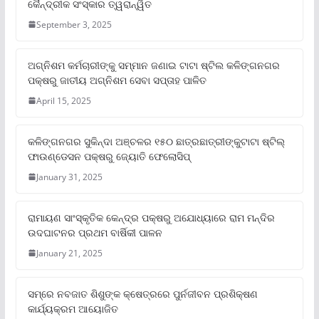
କୈନ୍ଦ୍ରୀକ ସଂସ୍କାର ତ୍ୱରାନ୍ୱିତ
September 3, 2025
ଅଗ୍ନିଶମ କର୍ମଚାରୀଙ୍କୁ ସମ୍ମାନ ଜଣାଇ ଟାଟା ଷ୍ଟିଲ କଳିଙ୍ଗନଗର
ପକ୍ଷରୁ ଜାତୀୟ ଅଗ୍ନିଶମ ସେବା ସପ୍ତାହ ପାଳିତ
April 15, 2025
କଳିଙ୍ଗନଗର ସୁକିନ୍ଦା ଅଞ୍ଚଳର ୧୫୦ ଛାତ୍ରଛାତ୍ରୀଙ୍କୁଟାଟା ଷ୍ଟିଲ୍
ଫାଉଣ୍ଡେସନ ପକ୍ଷରୁ ଜ୍ୟୋତି ଫେଲୋସିପ୍‌
January 31, 2025
ରାମାୟଣ ସାଂସ୍କୃତିକ କେନ୍ଦ୍ର ପକ୍ଷରୁ ଅଯୋଧ୍ୟାରେ ରାମ ମନ୍ଦିର
ଉଦଘାଟନର ପ୍ରଥମ ବାର୍ଷିକୀ ପାଳନ
January 21, 2025
ସମ୍‌ରେ ନବଜାତ ଶିଶୁଙ୍କ କ୍ଷେତ୍ରରେ ପୁର୍ନଜୀବନ ପ୍ରଶିକ୍ଷଣ
କାର୍ଯ୍ୟକ୍ରମ ଆୟୋଜିତ