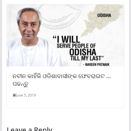
ନବୀନ କାହିଁକି ଓଡିଶାବାସୀଙ୍କ ଫେବରାଇଟ …
ପଢନ୍ତୁ
June 5, 2019
Leave a Reply