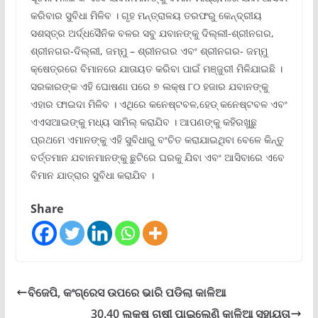
କରିବାର ସୁବିଧା ମିଳିବ । ଗୃହ ମନ୍ତ୍ରାଳୟ ତରଫରୁ କେନ୍ଦ୍ରୀୟ
ସଶସ୍ତ୍ର ଅର୍ଦ୍ଧସୈନିକ ବଳର ସବୁ ଯବାନଙ୍କୁ ଦିଲ୍ଲୀ-ଶ୍ରୀନଗର,
ଶ୍ରୀନଗର-ଦିଲ୍ଲୀ, ଜମ୍ମୁ – ଶ୍ରୀନଗର ଏବଂ ଶ୍ରୀନଗର- ଜମ୍ମୁ
କ୍ଷେତ୍ରରେ ବିମାନରେ ଯାତାୟତ କରିବା ପାଇଁ ମଞ୍ଜୁରୀ ମିଳିଯାଇଛି ।
ସରକାରଙ୍କ ଏହି ଘୋଷଣା ପରେ ୭ ଲକ୍ଷ ୮୦ ହଜାର ଯବାନଙ୍କୁ
ଏହାର ଫାଇଦା ମିଳିବ । ଏଥିରେ କନେଷ୍ଟବଳ,ହେଡ୍ କନେଷ୍ଟବଳ ଏବଂ
ଏଏସଆଇଙ୍କୁ ମଧ୍ୟ ସାମିଲ୍ କରାଯିବ । ଆପଣଙ୍କୁ କହିରଖୁଛୁ
ପ୍ରଥମେ ଏମାନଙ୍କୁ ଏହି ସୁବିଧାରୁ ବଂଚିତ କରାଯାଇଥିବା ବେଳେ କିନ୍ତୁ
ବର୍ତ୍ତମାନ ଯବାନମାନଙ୍କୁ ଛୁଟିରେ ଘରକୁ ଯିବା ଏବଂ ଆସିବାରେ ଏବେ
ବିମାନ ଯାତ୍ରାର ସୁବିଧା କରାଯିବ ।
Share
ବିଜେପି, କଂଗ୍ରେସ ଉପରେ ଭାରି ପଡିଲା କାଳିଆ
30.40 ଲକ୍ଷ ଚାଷୀ ପାଇଲେଣି କାଳିଆ ସହାୟତା