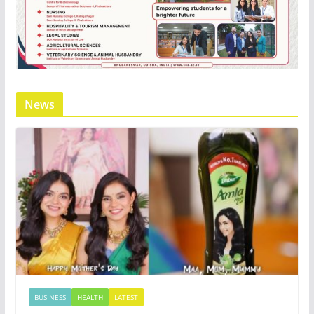
News
BUSINESS
HEALTH
LATEST