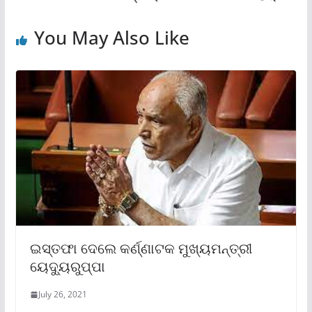
You May Also Like
ଇସ୍ତଫା ଦେଲେ କର୍ଣ୍ଣାଟକ ମୁଖ୍ୟମନ୍ତ୍ରୀ
ୟେଦ୍ୟୁରୁପ୍ପା
July 26, 2021