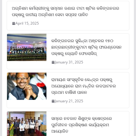
ଅଗ୍ନିଶମ କର୍ମଚାରୀଙ୍କୁ ସମ୍ମାନ ଜଣାଇ ଟାଟା ଷ୍ଟିଲ କଳିଙ୍ଗନଗର
ପକ୍ଷରୁ ଜାତୀୟ ଅଗ୍ନିଶମ ସେବା ସପ୍ତାହ ପାଳିତ
April 15, 2025
କଳିଙ୍ଗନଗର ସୁକିନ୍ଦା ଅଞ୍ଚଳର ୧୫୦
ଛାତ୍ରଛାତ୍ରୀଙ୍କୁଟାଟା ଷ୍ଟିଲ୍ ଫାଉଣ୍ଡେସନ
ପକ୍ଷରୁ ଜ୍ୟୋତି ଫେଲୋସିପ୍‌
January 31, 2025
ରାମାୟଣ ସାଂସ୍କୃତିକ କେନ୍ଦ୍ର ପକ୍ଷରୁ
ଅଯୋଧ୍ୟାରେ ରାମ ମନ୍ଦିର ଉଦଘାଟନର
ପ୍ରଥମ ବାର୍ଷିକୀ ପାଳନ
January 21, 2025
ସମ୍‌ରେ ନବଜାତ ଶିଶୁଙ୍କ କ୍ଷେତ୍ରରେ
ପୁର୍ନଜୀବନ ପ୍ରଶିକ୍ଷଣ କାର୍ଯ୍ୟକ୍ରମ
ଆୟୋଜିତ