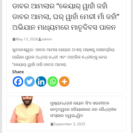
ଡାବର ଆମଲାର “କେୟାର୍ ୱାହାଁ ଜହାଁ
ଡାବର ଆମଲା, ଘର୍ ୱାହାଁ ମେରୀ ମାଁ ଜହାଁ”
ଅଭିଯାନ ମାଧ୍ୟମରେ ମାତୃଦିବସ ପାଳନ
May 13, 2026
admin
ଭୁବନେଶ୍ୱର: ଡାବର ଆମଲା ହେୟାର ଅଏଲ୍ ପକ୍ଷରୁ ଲୋକପ୍ରିୟ
ଗାୟିକା ଯୁଗଳ ଅନ୍ତରା ନନ୍ଦୀ ଏବଂ ଅଙ୍କିତା ନନ୍ଦୀଙ୍କୁ ନେଇ
“କେୟାର୍ ୱାହାଁ ଜହାଁ ଡାବର ଆମଲା,
Share
ମୁଖ୍ୟମନ୍ତ୍ରୀ ନାୟାବ ସିଂହ ସଇନୀଙ୍କ
ନେତୃତ୍ୱରେ ହରିୟାଣାରେ ଜନ କୈନ୍ଦ୍ରୀକ
ସଂସ୍କାର ତ୍ୱରାନ୍ୱିତ
September 3, 2025