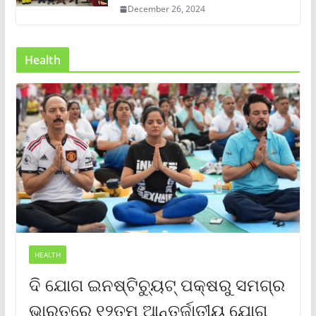
December 26, 2024
Health
HEALTH
ଦି ଯୋଗ ଇନଷ୍ଟିଚ୍ୟୁଟ୍ ପକ୍ଷରୁ ସମଗ୍ର
ଭାରତରେ ୧୨ତମ ଆନ୍ତର୍ଜାତୀୟ ଯୋଗ