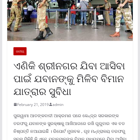
ଜାତୀୟ
ଏଣିକି ଶ୍ରୀନଗର ଯିବା ଆସିବା
ପାଇଁ ଯବାନଙ୍କୁ ମିଳିବ ବିମାନ
ଯାତ୍ରାର ସୁବିଧା
February 21, 2019
admin
ପୁଲୱାମା ଆତଙ୍କବାଦୀ ଆକ୍ରମଣ ପରେ କେନ୍ଦ୍ର ସରକାରଙ୍କ
ତରଫରୁ ଯବାନଙ୍କ ସୁରକ୍ଷାକୁ ଆଖିଆଗରେ ରଖି ଗୁରୁବାର ଏକ ବଡ
ନିଷ୍ପତ୍ତି ନଆଯାଇଛିି । ରିପୋର୍ଟ ମୁତାବକ , ଗୃହ ମନ୍ତ୍ରାଳୟ ତରଫରୁ
ସୂଚନା ମିଳିଛି କି ଏବେ ଯବାନମାନଙ୍କୁ ବିମାନ ମାଧ୍ୟମରେ ଯିବା ଆସିବା