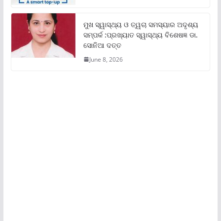
ମୁଖ ସ୍ୱାସ୍ଥ୍ୟ ଓ ତ୍ୱଚା ସମସ୍ୟାର ଅଦୃଶ୍ୟ
ସମ୍ପର୍କ :ପ୍ରଖ୍ୟାତ ସ୍ୱାସ୍ଥ୍ୟ ବିଶେଷଜ୍ଞ ଡା.
ସୋନିଆ ଦତ୍ତ
June 8, 2026