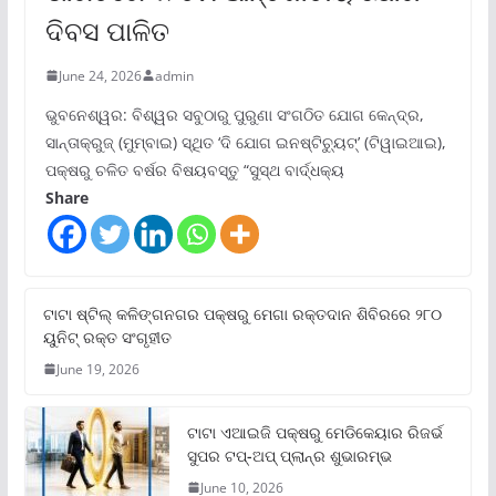
ଦିବସ ପାଳିତ
June 24, 2026
admin
ଭୁବନେଶ୍ୱର: ବିଶ୍ୱର ସବୁଠାରୁ ପୁରୁଣା ସଂଗଠିତ ଯୋଗ କେନ୍ଦ୍ର,
ସାନ୍ତାକ୍ରୁଜ୍ (ମୁମ୍ବାଇ) ସ୍ଥିତ ‘ଦି ଯୋଗ ଇନଷ୍ଟିଚ୍ୟୁଟ୍‌’ (ଟିୱାଇଆଇ),
ପକ୍ଷରୁ ଚଳିତ ବର୍ଷର ବିଷୟବସ୍ତୁ “ସୁସ୍ଥ ବାର୍ଦ୍ଧକ୍ୟ
Share
ଟାଟା ଷ୍ଟିଲ୍‌ କଳିଙ୍ଗନଗର ପକ୍ଷରୁ ମେଗା ରକ୍ତଦାନ ଶିବିରରେ ୨୮୦
ୟୁନିଟ୍‌ ରକ୍ତ ସଂଗୃହୀତ
June 19, 2026
ଟାଟା ଏଆଇଜି ପକ୍ଷରୁ ମେଡିକେୟାର ରିଜର୍ଭ
ସୁପର ଟପ୍‌-ଅପ୍ ପ୍ଲାନ୍‌ର ଶୁଭାରମ୍ଭ
June 10, 2026