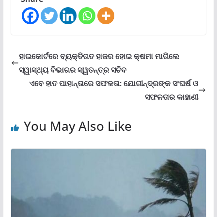
ହାଇକୋର୍ଟରେ ବ୍ୟକ୍ତିଗତ ହାଜର ହୋଇ କ୍ଷମା ମାଗିଲେ
ସ୍ୱାସ୍ଥ୍ୟ ବିଭାଗର ସ୍ୱତନ୍ତ୍ର ସଚିବ
ଏବେ ହାତ ପାହାନ୍ତାରେ ସଫଳତା: ଯୋଗୀନ୍ଦ୍ରଙ୍କ ସଂଘର୍ଷ ଓ
ସଫଳତାର କାହାଣୀ
You May Also Like