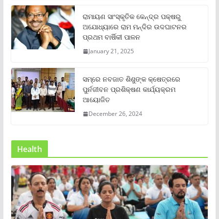
ରାମାୟଣ ସାଂସ୍କୃତିକ କେନ୍ଦ୍ର ପକ୍ଷରୁ
ଅଯୋଧ୍ୟାରେ ରାମ ମନ୍ଦିର ଉଦଘାଟନର
ପ୍ରଥମ ବାର୍ଷିକୀ ପାଳନ
January 21, 2025
ସମ୍‌ରେ ନବଜାତ ଶିଶୁଙ୍କ କ୍ଷେତ୍ରରେ
ପୁର୍ନଜୀବନ ପ୍ରଶିକ୍ଷଣ କାର୍ଯ୍ୟକ୍ରମ
ଆୟୋଜିତ
December 26, 2024
Health