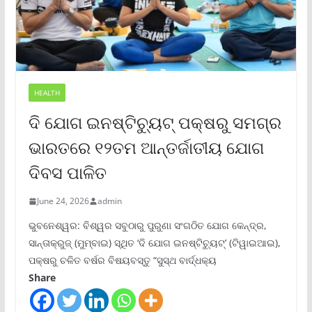
HEALTH
ଦି ଯୋଗ ଇନଷ୍ଟିଚ୍ୟୁଟ୍ ପକ୍ଷରୁ ସମଗ୍ର
ଭାରତରେ ୧୨ତମ ଆନ୍ତର୍ଜାତୀୟ ଯୋଗ
ଦିବସ ପାଳିତ
June 24, 2026
admin
ଭୁବନେଶ୍ୱର: ବିଶ୍ୱର ସବୁଠାରୁ ପୁରୁଣା ସଂଗଠିତ ଯୋଗ କେନ୍ଦ୍ର,
ସାନ୍ତାକ୍ରୁଜ୍ (ମୁମ୍ବାଇ) ସ୍ଥିତ ‘ଦି ଯୋଗ ଇନଷ୍ଟିଚ୍ୟୁଟ୍‌’ (ଟିୱାଇଆଇ),
ପକ୍ଷରୁ ଚଳିତ ବର୍ଷର ବିଷୟବସ୍ତୁ “ସୁସ୍ଥ ବାର୍ଦ୍ଧକ୍ୟ
Share