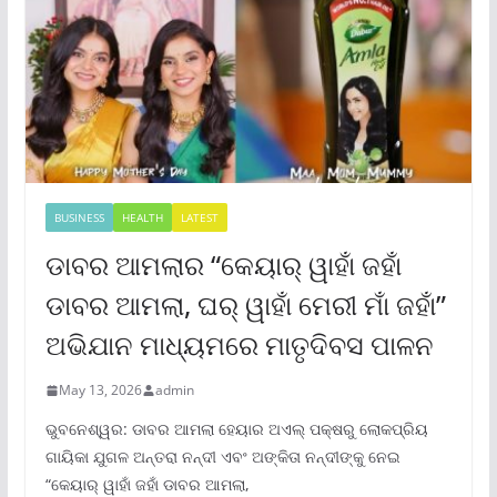
BUSINESS
HEALTH
LATEST
ଡାବର ଆମଲାର “କେୟାର୍ ୱାହାଁ ଜହାଁ
ଡାବର ଆମଲା, ଘର୍ ୱାହାଁ ମେରୀ ମାଁ ଜହାଁ”
ଅଭିଯାନ ମାଧ୍ୟମରେ ମାତୃଦିବସ ପାଳନ
May 13, 2026
admin
ଭୁବନେଶ୍ୱର: ଡାବର ଆମଲା ହେୟାର ଅଏଲ୍ ପକ୍ଷରୁ ଲୋକପ୍ରିୟ
ଗାୟିକା ଯୁଗଳ ଅନ୍ତରା ନନ୍ଦୀ ଏବଂ ଅଙ୍କିତା ନନ୍ଦୀଙ୍କୁ ନେଇ
“କେୟାର୍ ୱାହାଁ ଜହାଁ ଡାବର ଆମଲା,