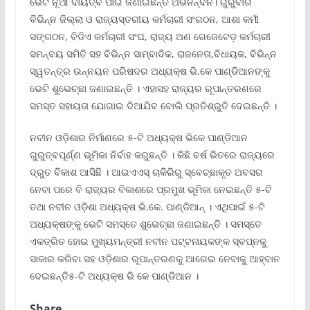
ଭେଟି ନୂଆ ଦାୟିତ୍ବ ପାଇଁ ଜଣାଇଛନ୍ତି ଅଭିନନ୍ଦନ। ଗୁରୁବାର
ବିଭିନ୍ନ ଜିଲ୍ଲା ଓ ରାଜ୍ୟସ୍ତରୀୟ କର୍ମଚାରୀ ସଂଗଠନ, ଆଶା କର୍ମୀ
ସଙ୍ଗଠନ, ବିଡିଏ କର୍ମଚାରୀ ସଂଘ, ରାଜ୍ୟ ଅଣ ଗେଜେଟେଡ଼ କର୍ମଚାରୀ
ସମନ୍ବୟ ସମିତି ସହ ବିଭିନ୍ନ ସାମ୍ବାଦିକ, ରାଜନେତା,ବିଧାୟକ, ବିଭିନ୍ନ
ସ୍ୱତନ୍ତ୍ର ଉନ୍ନୟନ ପରିଷଦର ଅଧ୍ୟକ୍ଷ ଭି.କେ ପାଣ୍ଡିଆନଙ୍କୁ
ଭେଟି ଶୁଭେଚ୍ଛା ଜଣାଇଛନ୍ତି । ଏହାସହ ରାଜ୍ୟର ରୂପାନ୍ତରଣରେ
ସମସ୍ତ ସହାୟତା ଯୋଗାଇ ଦିଆଯିବ ବୋଲି ପ୍ରତିଶ୍ରୁତି ଦେଇଛନ୍ତି ।
ନବୀନ ଓଡ଼ିଶାର ନିର୍ମାଣରେ ୫-ଟି ଅଧ୍ୟକ୍ଷ ଭିକେ ପାଣ୍ଡିଆନ
ଗୁରୁତ୍ବପୂର୍ଣ୍ଣ ଭୂମିକା ନିର୍ବାହ କରୁଛନ୍ତି । କିଛି ବର୍ଷ ଭିତରେ ରାଜ୍ୟରେ
ଦ୍ରୁତ ବିକାଶ ଆସିଛି । ଆଇଏଏସ୍ ଚାକିରିରୁ ସ୍ବେଚ୍ଛାକୃତ ଅବସର
ନେବା ପରେ ବି ରାଜ୍ୟର ବିକାଶରେ ପ୍ରମୁଖ ଭୂମିକା ନେଇଛନ୍ତି ୫-ଟି
ତଥା ନବୀନ ଓଡ଼ିଶା ଅଧ୍ୟକ୍ଷ ଭି.କେ. ପାଣ୍ଡିଆନ୍ । ଏଥିପାଇଁ ୫-ଟି
ଅଧ୍ୟକ୍ଷଙ୍କୁ ଭେଟି ସମସ୍ତେ ଶୁଭେଚ୍ଛା ଜଣାଇଛନ୍ତି । ସମସ୍ତେ
ଏକତ୍ରିତ ହୋଇ ମୁଖ୍ୟମନ୍ତ୍ରୀ ନବୀନ ପଟ୍ଟନାୟକଙ୍କ ସ୍ବପ୍ନକୁ
ସାକାର କରିବା ସହ ଓଡ଼ିଶାର ରୂପାନ୍ତରଣକୁ ଆଗେଇ ନେବାକୁ ଆହ୍ବାନ
ଦେଇଛନ୍ତି୫-ଟି ଅଧ୍ୟକ୍ଷ ଭି କେ ପାଣ୍ଡିଆନ ।
Share