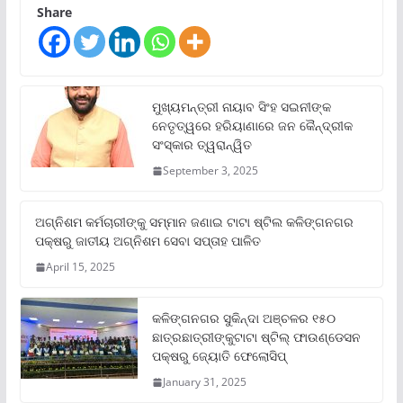
Share
ମୁଖ୍ୟମନ୍ତ୍ରୀ ନାୟାବ ସିଂହ ସଇନୀଙ୍କ
ନେତୃତ୍ୱରେ ହରିୟାଣାରେ ଜନ କୈନ୍ଦ୍ରୀକ
ସଂସ୍କାର ତ୍ୱରାନ୍ୱିତ
September 3, 2025
ଅଗ୍ନିଶମ କର୍ମଚାରୀଙ୍କୁ ସମ୍ମାନ ଜଣାଇ ଟାଟା ଷ୍ଟିଲ କଳିଙ୍ଗନଗର
ପକ୍ଷରୁ ଜାତୀୟ ଅଗ୍ନିଶମ ସେବା ସପ୍ତାହ ପାଳିତ
April 15, 2025
କଳିଙ୍ଗନଗର ସୁକିନ୍ଦା ଅଞ୍ଚଳର ୧୫୦
ଛାତ୍ରଛାତ୍ରୀଙ୍କୁଟାଟା ଷ୍ଟିଲ୍ ଫାଉଣ୍ଡେସନ
ପକ୍ଷରୁ ଜ୍ୟୋତି ଫେଲୋସିପ୍‌
January 31, 2025