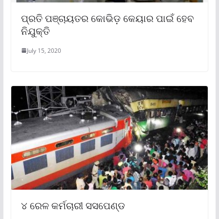
ପ୍ରତି ପଞ୍ଚାୟତର କୋଭିଡ଼ କେୟାର ପାଇଁ ହେବ
ନିଯୁକ୍ତି
July 15, 2020
୪ ରେଳ କର୍ମଚାରୀ ସସପେଣ୍ଡ