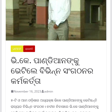
LATEST
ରାଜନୀତି
ଭି.କେ. ପାଣ୍ଡିଆନଙ୍କୁ
ଭେଟିଲେ ବିଭିନ୍ନ ସଂଗଠନର
କର୍ମକର୍ତ୍ତା
November 16, 2023
admin
୫-ଟି ଓ ଆମ ଓଡ଼ିଶାର ଅଧ୍ୟକ୍ଷ ଭିକେ ପାଣ୍ଡିଆନଙ୍କୁ ଭେଟିଛନ୍ତି
ରାଜ୍ୟର ବିଭିନ୍ନ ସଂଗଠନ। ନବୀନ ନିବାସରେ ଭି.କେ ପାଣ୍ଡିଆନଙ୍କୁ