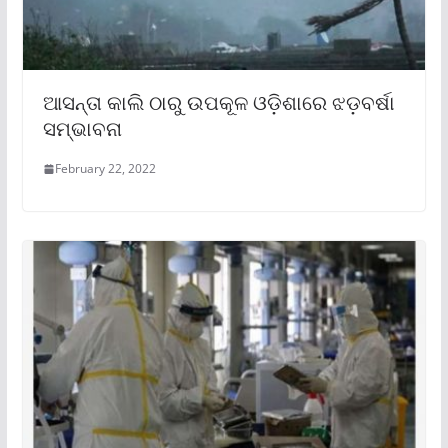
ଆସନ୍ତା କାଲି ଠାରୁ ଉପକୂଳ ଓଡ଼ିଶାରେ ଝଡ଼ବର୍ଷା
ସମ୍ଭାବନା
February 22, 2022