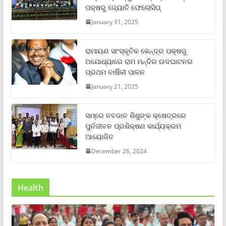
ପକ୍ଷରୁ ଜ୍ୟୋତି ଫେଲୋସିପ୍‌
January 31, 2025
ରାମାୟଣ ସାଂସ୍କୃତିକ କେନ୍ଦ୍ର ପକ୍ଷରୁ
ଅଯୋଧ୍ୟାରେ ରାମ ମନ୍ଦିର ଉଦଘାଟନର
ପ୍ରଥମ ବାର୍ଷିକୀ ପାଳନ
January 21, 2025
ସମ୍‌ରେ ନବଜାତ ଶିଶୁଙ୍କ କ୍ଷେତ୍ରରେ
ପୁର୍ନଜୀବନ ପ୍ରଶିକ୍ଷଣ କାର୍ଯ୍ୟକ୍ରମ
ଆୟୋଜିତ
December 26, 2024
Health