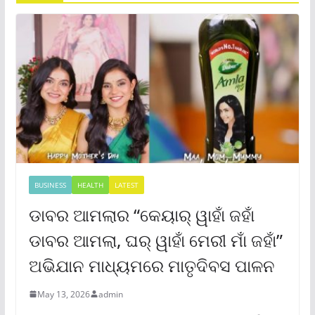
BUSINESS
HEALTH
LATEST
ଡାବର ଆମଲାର “କେୟାର୍ ୱାହାଁ ଜହାଁ
ଡାବର ଆମଲା, ଘର୍ ୱାହାଁ ମେରୀ ମାଁ ଜହାଁ”
ଅଭିଯାନ ମାଧ୍ୟମରେ ମାତୃଦିବସ ପାଳନ
May 13, 2026
admin