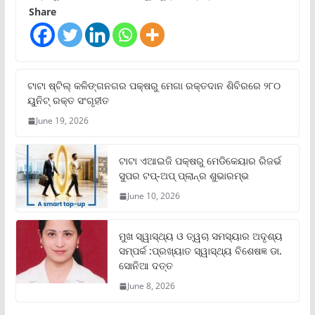
Share
ଟାଟା ଷ୍ଟିଲ୍‌ କଳିଙ୍ଗନଗର ପକ୍ଷରୁ ମେଗା ରକ୍ତଦାନ ଶିବିରରେ ୨୮୦
ୟୁନିଟ୍‌ ରକ୍ତ ସଂଗୃହୀତ
June 19, 2026
ଟାଟା ଏଆଇଜି ପକ୍ଷରୁ ମେଡିକେୟାର ରିଜର୍ଭ
ସୁପର ଟପ୍‌-ଅପ୍ ପ୍ଲାନ୍‌ର ଶୁଭାରମ୍ଭ
June 10, 2026
ମୁଖ ସ୍ୱାସ୍ଥ୍ୟ ଓ ତ୍ୱଚା ସମସ୍ୟାର ଅଦୃଶ୍ୟ
ସମ୍ପର୍କ :ପ୍ରଖ୍ୟାତ ସ୍ୱାସ୍ଥ୍ୟ ବିଶେଷଜ୍ଞ ଡା.
ସୋନିଆ ଦତ୍ତ
June 8, 2026