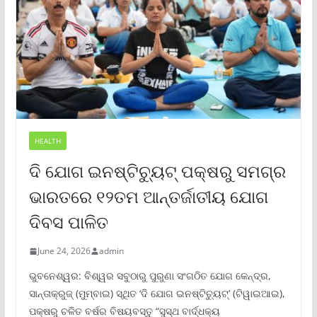
HEALTH
ଦି ଯୋଗ ଇନଷ୍ଟିଚ୍ୟୁଟ୍ ପକ୍ଷରୁ ସମଗ୍ର
ଭାରତରେ ୧୨ତମ ଆନ୍ତର୍ଜାତୀୟ ଯୋଗ
ଦିବସ ପାଳିତ
June 24, 2026
admin
ଭୁବନେଶ୍ୱର: ବିଶ୍ୱର ସବୁଠାରୁ ପୁରୁଣା ସଂଗଠିତ ଯୋଗ କେନ୍ଦ୍ର,
ସାନ୍ତାକ୍ରୁଜ୍ (ମୁମ୍ବାଇ) ସ୍ଥିତ ‘ଦି ଯୋଗ ଇନଷ୍ଟିଚ୍ୟୁଟ୍‌’ (ଟିୱାଇଆଇ),
ପକ୍ଷରୁ ଚଳିତ ବର୍ଷର ବିଷୟବସ୍ତୁ “ସୁସ୍ଥ ବାର୍ଦ୍ଧକ୍ୟ