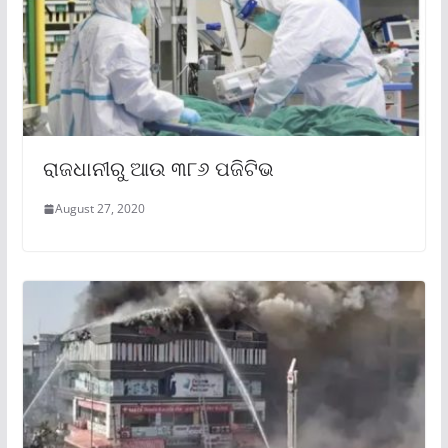
ରାଜଧାନୀରୁ ଆଉ ୩୮୬ ପଜିଟିଭ
August 27, 2020