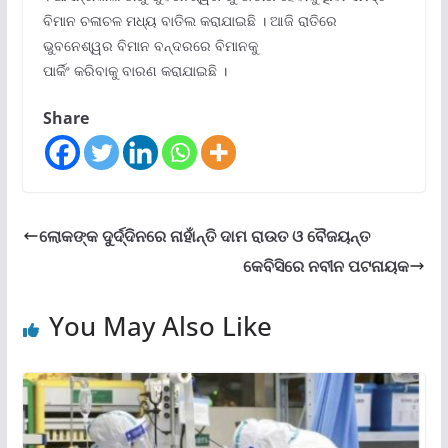
ବିମାନ ଚଳାଚଳ ମଧ୍ୟ ବାତିଲ କରାଯାଇଛି । ଆଜି ରାତିରେ
ଭୁବନେଶ୍ୱର ବିମାନ ବନ୍ଦରରେ ବିମାନକୁ
ପାର୍କିଂ କରିବାକୁ ବାରଣ କରାଯାଇଛି ।
Share
ଲୋକଙ୍କ ଦୁର୍ଦ୍ଦିନରେ ନାହାଁନ୍ତି ଦାମ ରାଉତ ଓ ବୈଜୟନ୍ତ
କେବିସିରେ ନବୀନ ପଟନାୟକ
You May Also Like