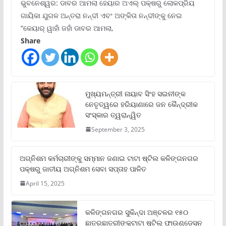
ଭୁବନେଶ୍ୱର: ଡାବର ଆମଲା ହେୟାର ଅଏଲ୍ ପକ୍ଷରୁ ଲୋକପ୍ରିୟ
ଗାୟିକା ଯୁଗଳ ଅନ୍ତରା ନନ୍ଦୀ ଏବଂ ଅଙ୍କିତା ନନ୍ଦୀଙ୍କୁ ନେଇ
“କେୟାର୍ ୱାହାଁ ଜହାଁ ଡାବର ଆମଲା,
Share
ମୁଖ୍ୟମନ୍ତ୍ରୀ ନାୟାବ ସିଂହ ସଇନୀଙ୍କ
ନେତୃତ୍ୱରେ ହରିୟାଣାରେ ଜନ କୈନ୍ଦ୍ରୀକ
ସଂସ୍କାର ତ୍ୱରାନ୍ୱିତ
September 3, 2025
ଅଗ୍ନିଶମ କର୍ମଚାରୀଙ୍କୁ ସମ୍ମାନ ଜଣାଇ ଟାଟା ଷ୍ଟିଲ କଳିଙ୍ଗନଗର
ପକ୍ଷରୁ ଜାତୀୟ ଅଗ୍ନିଶମ ସେବା ସପ୍ତାହ ପାଳିତ
April 15, 2025
କଳିଙ୍ଗନଗର ସୁକିନ୍ଦା ଅଞ୍ଚଳର ୧୫୦
ଛାତ୍ରଛାତ୍ରୀଙ୍କୁଟାଟା ଷ୍ଟିଲ୍ ଫାଉଣ୍ଡେସନ