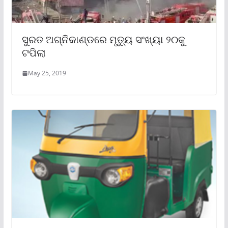
ସୁରତ ଅଗ୍ନିକାଣ୍ଡରେ ମୃତ୍ୟୁ ସଂଖ୍ୟା ୨୦କୁ
ଟପିଲା
May 25, 2019