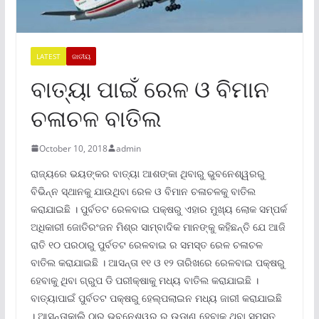
LATEST
ଜାତୀୟ
ବାତ୍ୟା ପାଇଁ ରେଳ ଓ ବିମାନ
ଚଳାଚଳ ବାତିଲ
October 10, 2018
admin
ରାଜ୍ୟରେ ଭୟଙ୍କର ବାତ୍ୟା ଆଶଙ୍କା ଥିବାରୁ ଭୁବନେଶ୍ୱରରୁ
ବିଭିନ୍ନ ସ୍ଥାନକୁ ଯାଉଥିବା ରେଳ ଓ ବିମାନ ଚଳାଚଳକୁ ବାତିଲ
କରାଯାଇଛି । ପୁର୍ବତଟ ରେଳବାଇ ପକ୍ଷରୁ ଏହାର ମୁଖ୍ୟ ଲୋକ ସମ୍ପର୍କ
ଅଧିକାରୀ ଜୋତିରଂଜନ ମିଶ୍ର ସାମ୍ବାଦିକ ମାନଙ୍କୁ କହିଛନ୍ତି ଯେ ଆଜି
ରାତି ୧୦ ପରଠାରୁ ପୁର୍ବତଟ ରେଳବାଇ ର ସମସ୍ତ ରେଳ ଚଳାଚଳ
ବାତିଲ କରାଯାଇଛି । ଆସନ୍ତା ୧୧ ଓ ୧୨ ତାରିଖରେ ରେଳବାଇ ପକ୍ଷରୁ
ହେବାକୁ ଥିବା ଗ୍ରୁପ ଡି ପରୀକ୍ଷାକୁ ମଧ୍ୟ ବାତିଲ କରାଯାଇଛି ।
ବାତ୍ୟାପାଇଁ ପୁର୍ବତଟ ପକ୍ଷରୁ ହେଲ୍ପଲାଇନ ମଧ୍ୟ ଜାରୀ କରାଯାଇଛି
। ଆସନ୍ତାକାଲି ଠାରୁ ଭୁବନେଶ୍ୱର ରୁ ଉଡାଣ ହେବାକୁ ଥିବା ସମସ୍ତ