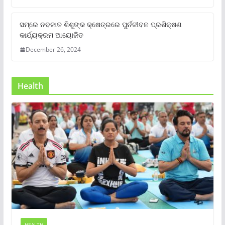
ସମ୍‌ରେ ନବଜାତ ଶିଶୁଙ୍କ କ୍ଷେତ୍ରରେ ପୁର୍ନଜୀବନ ପ୍ରଶିକ୍ଷଣ
କାର୍ଯ୍ୟକ୍ରମ ଆୟୋଜିତ
December 26, 2024
Health
HEALTH