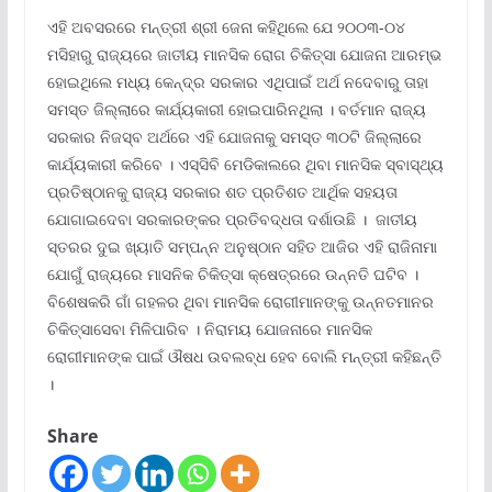
ଏହି ଅବସରରେ ମନ୍ତ୍ରୀ ଶ୍ରୀ ଜେନା କହିଥିଲେ ଯେ ୨୦୦୩-୦୪
ମସିହାରୁ ରାଜ୍ୟରେ ଜାତୀୟ ମାନସିକ ରୋଗ ଚିକିତ୍ସା ଯୋଜନା ଆରମ୍ଭ
ହୋଇଥିଲେ ମଧ୍ୟ କେନ୍ଦ୍ର ସରକାର ଏଥିପାଇଁ ଅର୍ଥ ନଦେବାରୁ ତାହା
ସମସ୍ତ ଜିଲ୍ଲାରେ କାର୍ଯ୍ୟକାରୀ ହୋଇପାରିନଥିଲା । ବର୍ତମାନ ରାଜ୍ୟ
ସରକାର ନିଜସ୍ବ ଅର୍ଥରେ ଏହି ଯୋଜନାକୁ ସମସ୍ତ ୩୦ଟି ଜିଲ୍ଲାରେ
କାର୍ଯ୍ୟକାରୀ କରିବେ । ଏସ୍ସିବି ମେଡିକାଲରେ ଥିବା ମାନସିକ ସ୍ବାସ୍ଥ୍ୟ
ପ୍ରତିଷ୍ଠାନକୁ ରାଜ୍ୟ ସରକାର ଶତ ପ୍ରତିଶତ ଆର୍ଥିକ ସହୟତା
ଯୋଗାଇଦେବା ସରକାରଙ୍କର ପ୍ରତିବଦ୍ଧତା ଦର୍ଶାଉଛି । ଜାତୀୟ
ସ୍ତରର ଦୁଇ ଖ୍ୟାତି ସମ୍ପନ୍ନ ଅନୁଷ୍ଠାନ ସହିତ ଆଜିର ଏହି ରାଜିନାମା
ଯୋଗୁଁ ରାଜ୍ୟରେ ମାସନିକ ଚିକିତ୍ସା କ୍ଷେତ୍ରରେ ଉନ୍ନତି ଘଟିବ ।
ବିଶେଷକରି ଗାଁ ଗହଳର ଥିବା ମାନସିକ ରୋଗୀମାନଙ୍କୁ ଉନ୍ନତମାନର
ଚିକିତ୍ସାସେବା ମିଳିପାରିବ । ନିରାମୟ ଯୋଜନାରେ ମାନସିକ
ରୋଗୀମାନଙ୍କ ପାଇଁ ଔଷଧ ଉବଲବ୍ଧ ହେବ ବୋଲି ମନ୍ତ୍ରୀ କହିଛନ୍ତି
।
Share