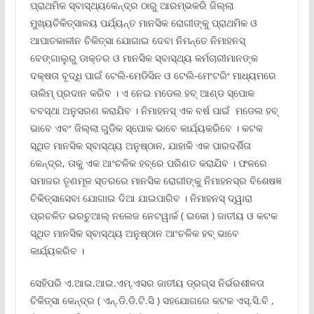
ପ୍ରାଥମିକ ସ୍ବାସ୍ଥ୍ୟକେନ୍ଦ୍ର ଠାରୁ ଆରମ୍ଭକରି ଜିଲ୍ଲା
ମୁଖ୍ୟଚିକିତ୍ସାଳୟ ପର୍ଯ୍ୟନ୍ତ ମାନସିକ ରୋଗୀଙ୍କୁ ପ୍ରାଥମିକ ଓ
ଆପାତକାଳୀନ ଚିକିତ୍ସା ଯୋଗାଇ ଦେବା ନିମନ୍ତେ ନିମାହନସ୍
ବେଙ୍ଗାଲୁରୁ ଡାକ୍ତର ଓ ମାନସିକ ସ୍ବାସ୍ଥ୍ୟ କର୍ମଚାରୀମାନଙ୍କ
ଦକ୍ଷତା ବୃଦ୍ଧି ପାଇଁ ଟେଲି-ମେଡିସିନ ଓ ଟେଲି-ମେଂଟରିଂ ମାଧ୍ୟମରେ
ତାଲିମ୍ ପ୍ରଦାନ କରିବ । ଏ ନେଇ ମଡେଲ ହବ୍ ଆଣ୍ଡ ସ୍ପୋକ
ବବସ୍ଥା ଅନୁସରଣ କରାଯିବ । ନିମାହନସ୍ ଏକ ବର୍ଷ ପାଇଁ ମଡେଲ ହବ୍
ଭାବେ ଏବଂ ଜିଲ୍ଲା ଗୁଡିକ ସ୍ପୋକ ଭାବେ କାର୍ଯ୍ୟକରିବେ । କଟକ
ସ୍ଥିତ ମାନସିକ ସ୍ବାସ୍ଥ୍ୟ ଅନୁଷ୍ଠାନ, ଯାହାକି ଏକ ପାରଦର୍ଶିତା
କେନ୍ଦ୍ର, ତାକୁ ଏକ ଆଂଚଳିକ ହବ୍ରେ ପରିଣତ କରାଯିବ । ଫଳରେ
ସମାଜର ତୃଣମୂଳ ସ୍ତରରେ ମାନସିକ ରୋଗୀଙ୍କୁ ନିମାହନସ୍ର ବିଶେଷଜ୍ଞ
ଚିକିତ୍ସାସେବା ଯୋଗାଇ ଦିଆ ଯାଇପାରିବ । ନିମାହନସ୍ ଦ୍ୱାରା
ପ୍ରଚଳିତ ଭରଚୁଆଲ୍ ନଲେଜ ନେଟୱାର୍କ ( ଇକୋ ) ଜାତୀୟ ଓ କଟକ
ସ୍ଥିତ ମାନସିକ ସ୍ବାସ୍ଥ୍ୟ ଅନୁଷ୍ଠାନ ଆଂଚଳିକ ହବ୍ ଭାବେ
କାର୍ଯ୍ୟକରିବ ।
ସେହିପରି ଏ.ଆଇ.ଆଇ.ଏମ୍.ଏସର ଜାତୀୟ ଡ୍ରଗ୍ସ ନିର୍ଭରଶୀଳତା
ଚିକିତ୍ସା କେନ୍ଦ୍ର ( ଏନ୍.ଡି.ଡି.ଟି.ସି ) ସହଯୋଗରେ କଟକ ଏସ୍.ସି.ବି ,