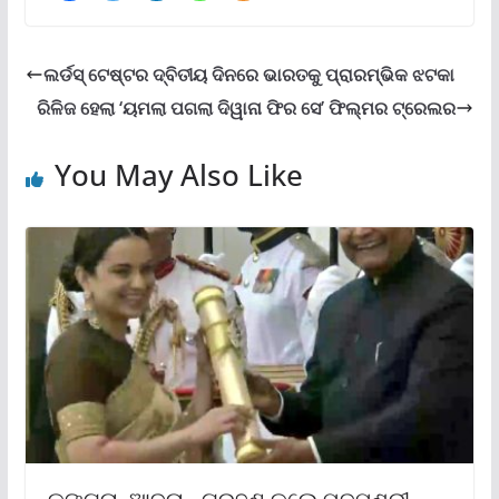
ଲର୍ଡସ୍‌ ଟେଷ୍ଟର ଦ୍ବିତୀୟ ଦିନରେ ଭାରତକୁ ପ୍ରାରମ୍ଭିକ ଝଟକା
ରିଳିଜ ହେଲା ‘ୟମଲା ପଗଲା ଦିୱାନା ଫିର ସେ’ ଫିଲ୍ମର ଟ୍ରେଲର
You May Also Like