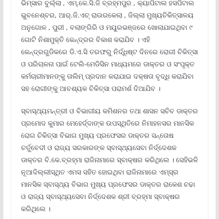
ଭିମ୍ସାର ବୁର୍ଲ୍ଲା , ଏମ୍.କେ.ସି.ଜି ବ୍ରହ୍ମପୁର , କ୍ୟାପିଟାଲ ହସପିଟାଲ
ଭୁବନେଶ୍ବର, ଆର୍.ଜି.ଏଚ୍ ରାଉରକେଲା , ଜିଲ୍ଲା ମୁଖ୍ୟଚିକିତ୍ସାଳୟ
ଅନୁଗୋଳ , ପୁରୀ , ବଲାଙ୍ଗିରି ଓ ମୟୁରଭଞ୍ଜରେ ଖୋଲାଯାଇଥିବା ୯
ଗୋଟି ନିଶାମୁକ୍ତି କେନ୍ଦ୍ରର ବିକାଶ କରାଯିବ । ଏହି
କେନ୍ଦ୍ରଗୁଡିକରେ ଡି.ଏ.ସି ତରଫରୁ ନିର୍ଦ୍ଧିଷ୍ଟ ଦିନରେ ରୋଗୀ ଚିକିତ୍ସା
ଓ ପରିଚାଳନା ପାଇଁ ଟେଲି-ମେଡିସିନ ମାଧ୍ୟମରେ ଡାକ୍ତର ଓ ସଂପୃକ୍ତ
କର୍ମଚାରୀମାନଙ୍କୁ ତାଲିମ୍ ପ୍ରଦାନ କରାଯାଇ ଦକ୍ଷତା ବୃଦ୍ଧି କରାଯିବା
ସହ ରୋଗୀଙ୍କୁ ଆବଶ୍ୟକ ଚିକିତ୍ସା ପରାମର୍ଶ ଦିଆଯିବ ।
ସ୍ବାସ୍ଥ୍ୟମନ୍ତ୍ରୀ ଓ ବିଭାଗୀୟ କମିଶନର ତଥା ଶାସନ ସଚିବ ଡାକ୍ତର
ପ୍ରମୋଦ କୁମାର ମେହେର୍ଦ୍ଦାଙ୍କ ଉପସ୍ଥିତିରେ ନିମାହନସର ମାନସିକ
ରୋଗ ଚିକିତ୍ସା ବିଭାଗ ମୁଖ୍ୟ ପ୍ରଫେସର ଡାକ୍ତର ସନ୍ତୋଷ
ଚର୍ତୁବେଦୀ ଓ ରାଜ୍ୟ ସରକାରଙ୍କ ସ୍ବାସ୍ଥ୍ୟସେବା ନିର୍ଦ୍ଦେଶକ
ଡାକ୍ତର ବି.କେ.ବ୍ରହ୍ମା ରାଜିନାମାରେ ସ୍ବାକ୍ଷର କରିଥିଲେ । ସେହିଭଳି
ନୂଆଦିଲ୍ଲୀସ୍ଥିତ ଏମସ ସହିତ ହୋଇଥିବା ରାଜିନାମାରେ ଏମ୍ସ୍ର
ମାନସିକ ସ୍ବାସ୍ଥ୍ୟ ବିଭାଗ ମୁଖ୍ୟ ପ୍ରଫେସର ଡାକ୍ତର ରାକେଶ ଚଢା
ଓ ରାଜ୍ୟ ସ୍ବାସ୍ଥ୍ୟସେବା ନିର୍ଦ୍ଦେଶକ ଶ୍ରୀ ବ୍ରହ୍ମା ସ୍ବାକ୍ଷର
କରିଥିଲେ ।