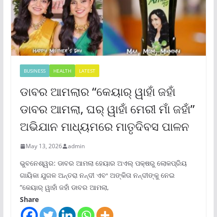
BUSINESS
HEALTH
LATEST
ଡାବର ଆମଲାର “କେୟାର୍ ୱାହାଁ ଜହାଁ
ଡାବର ଆମଲା, ଘର୍ ୱାହାଁ ମେରୀ ମାଁ ଜହାଁ”
ଅଭିଯାନ ମାଧ୍ୟମରେ ମାତୃଦିବସ ପାଳନ
May 13, 2026
admin
ଭୁବନେଶ୍ୱର: ଡାବର ଆମଲା ହେୟାର ଅଏଲ୍ ପକ୍ଷରୁ ଲୋକପ୍ରିୟ
ଗାୟିକା ଯୁଗଳ ଅନ୍ତରା ନନ୍ଦୀ ଏବଂ ଅଙ୍କିତା ନନ୍ଦୀଙ୍କୁ ନେଇ
“କେୟାର୍ ୱାହାଁ ଜହାଁ ଡାବର ଆମଲା,
Share