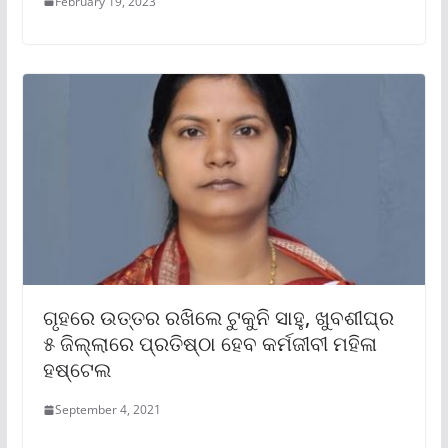
February 19, 2023
ଗୃହରେ ଉତ୍ତର ରଖିଲେ ଟୁକୁନି ସାହୁ, ଖୁବଶୀଘ୍ର
୫ ଜିଲ୍ଲାରେ ପ୍ରତିଷ୍ଠା ହେବ କର୍ମଜୀବୀ ମହିଳା
ହଷ୍ଟେଲ
September 4, 2021