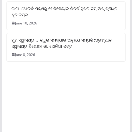
ଟାଟା ଏଆଇଜି ପକ୍ଷରୁ ମେଡିକେୟାର ରିଜର୍ଭ ସୁପର ଟପ୍‌-ଅପ୍ ପ୍ଲାନ୍‌ର
ଶୁଭାରମ୍ଭ
June 10, 2026
ମୁଖ ସ୍ୱାସ୍ଥ୍ୟ ଓ ତ୍ୱଚା ସମସ୍ୟାର ଅଦୃଶ୍ୟ ସମ୍ପର୍କ :ପ୍ରଖ୍ୟାତ
ସ୍ୱାସ୍ଥ୍ୟ ବିଶେଷଜ୍ଞ ଡା. ସୋନିଆ ଦତ୍ତ
June 8, 2026