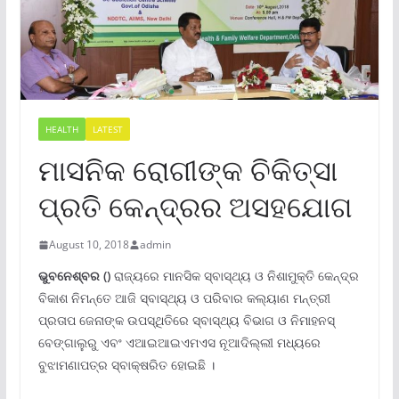
HEALTH
LATEST
ମାସନିକ ରୋଗୀଙ୍କ ଚିକିତ୍ସା
ପ୍ରତି କେନ୍ଦ୍ରର ଅସହଯୋଗ
August 10, 2018
admin
ଭୁବନେ
ଶ୍ବର
()
ରାଜ୍ୟରେ ମାନସିକ ସ୍ବାସ୍ଥ୍ୟ ଓ ନିଶାମୁକ୍ତି କେନ୍ଦ୍ର
ବିକାଶ ନିମନ୍ତେ ଆଜି ସ୍ବାସ୍ଥ୍ୟ ଓ ପରିବାର କଲ୍ୟାଣ ମନ୍ତ୍ରୀ
ପ୍ରତାପ ଜେନାଙ୍କ ଉପସ୍ଥିତିରେ ସ୍ବାସ୍ଥ୍ୟ ବିଭାଗ ଓ ନିମାହନସ୍
ବେଙ୍ଗାଲୁରୁ ଏବଂ ଏଆଇଆଇଏମଏସ ନୂଆଦିଲ୍ଲୀ ମଧ୍ୟରେ
ବୁଝାମଣାପତ୍ର ସ୍ବାକ୍ଷରିତ ହୋଇଛି ।