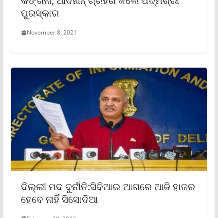
କଙ୍ଗନା, ଆଦନାନ୍‌ ଗ୍ରହଣ କଲେ ପଦ୍ମଶ୍ରୀ
ପୁରସ୍କାର
November 8, 2021
ଦିଲ୍ଲୀ ମଦ ଦୁର୍ନୀତି:ସିବିଆଇ ଆଗରେ ଆଜି ହାଜର
ହେବେ ନାହିଁ ସିସୋଦିଆ