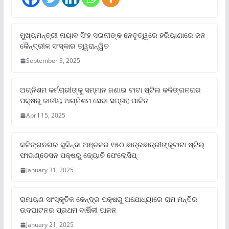
ମୁଖ୍ୟମନ୍ତ୍ରୀ ନାୟାବ ସିଂହ ସଇନୀଙ୍କ ନେତୃତ୍ୱରେ ହରିୟାଣାରେ ଜନ
କୈନ୍ଦ୍ରୀକ ସଂସ୍କାର ତ୍ୱରାନ୍ୱିତ
September 3, 2025
ଅଗ୍ନିଶମ କର୍ମଚାରୀଙ୍କୁ ସମ୍ମାନ ଜଣାଇ ଟାଟା ଷ୍ଟିଲ କଳିଙ୍ଗନଗର
ପକ୍ଷରୁ ଜାତୀୟ ଅଗ୍ନିଶମ ସେବା ସପ୍ତାହ ପାଳିତ
April 15, 2025
କଳିଙ୍ଗନଗର ସୁକିନ୍ଦା ଅଞ୍ଚଳର ୧୫୦ ଛାତ୍ରଛାତ୍ରୀଙ୍କୁଟାଟା ଷ୍ଟିଲ୍
ଫାଉଣ୍ଡେସନ ପକ୍ଷରୁ ଜ୍ୟୋତି ଫେଲୋସିପ୍‌
January 31, 2025
ରାମାୟଣ ସାଂସ୍କୃତିକ କେନ୍ଦ୍ର ପକ୍ଷରୁ ଅଯୋଧ୍ୟାରେ ରାମ ମନ୍ଦିର
ଉଦଘାଟନର ପ୍ରଥମ ବାର୍ଷିକୀ ପାଳନ
January 21, 2025