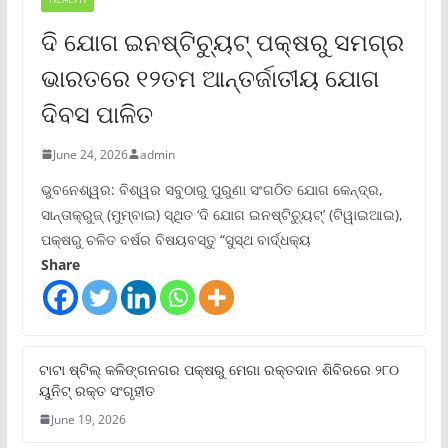
ଦି ଯୋଗ ଇନଷ୍ଟିଚ୍ୟୁଟ୍ ପକ୍ଷରୁ ସମଗ୍ର
ଭାରତରେ ୧୨ତମ ଆନ୍ତର୍ଜାତୀୟ ଯୋଗ
ଦିବସ ପାଳିତ
June 24, 2026
admin
ଭୁବନେଶ୍ୱର: ବିଶ୍ୱର ସବୁଠାରୁ ପୁରୁଣା ସଂଗଠିତ ଯୋଗ କେନ୍ଦ୍ର,
ସାନ୍ତାକ୍ରୁଜ୍ (ମୁମ୍ବାଇ) ସ୍ଥିତ ‘ଦି ଯୋଗ ଇନଷ୍ଟିଚ୍ୟୁଟ୍‌’ (ଟିୱାଇଆଇ),
ପକ୍ଷରୁ ଚଳିତ ବର୍ଷର ବିଷୟବସ୍ତୁ “ସୁସ୍ଥ ବାର୍ଦ୍ଧକ୍ୟ
Share
ଟାଟା ଷ୍ଟିଲ୍‌ କଳିଙ୍ଗନଗର ପକ୍ଷରୁ ମେଗା ରକ୍ତଦାନ ଶିବିରରେ ୨୮୦
ୟୁନିଟ୍‌ ରକ୍ତ ସଂଗୃହୀତ
June 19, 2026